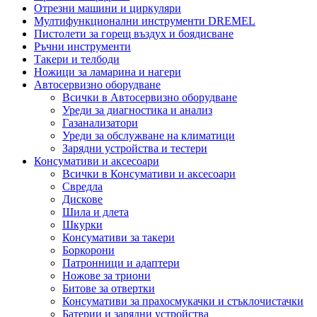
Отрезни машини и циркуляри
Мултифункционални инструменти DREMEL
Пистолети за горещ въздух и боядисване
Ръчни инструменти
Такери и телбоди
Ножици за ламарина и нагери
Автосервизно оборудване
Всички в Автосервизно оборудване
Уреди за диагностика и анализ
Газанализатори
Уреди за обслужване на климатици
Зарядни устройства и тестери
Консумативи и аксесоари
Всички в Консумативи и аксесоари
Свредла
Дискове
Шила и длета
Шкурки
Консумативи за такери
Боркорони
Патронници и адаптери
Ножове за триони
Битове за отвертки
Консумативи за прахосмукачки и стъклочистачки
Батерии и зарядни устройства