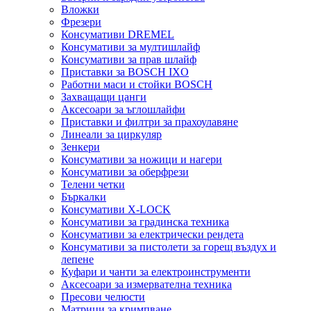
Вложки
Фрезери
Консумативи DREMEL
Консумативи за мултишлайф
Консумативи за прав шлайф
Приставки за BOSCH IXO
Работни маси и стойки BOSCH
Захващащи цанги
Аксесоари за ъглошлайфи
Приставки и филтри за прахоулавяне
Линеали за циркуляр
Зенкери
Консумативи за ножици и нагери
Консумативи за оберфрези
Телени четки
Бъркалки
Консумативи X-LOCK
Консумативи за градинска техника
Консумативи за електрически рендета
Консумативи за пистолети за горещ въздух и
лепене
Куфари и чанти за електроинструменти
Аксесоари за измервателна техника
Пресови челюсти
Матрици за кримпване