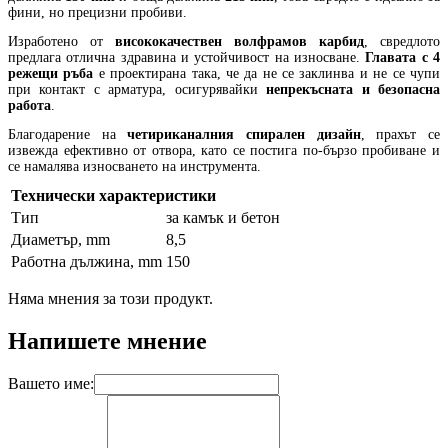
фини, но прецизни пробиви.
Изработено от
висококачествен волфрамов карбид
, свредлото
предлага отлична здравина и устойчивост на износване.
Главата с 4
режещи ръба
е проектирана така, че да не се заклинва и не се чупи
при контакт с арматура, осигурявайки
непрекъсната и безопасна
работа
.
Благодарение на
четириканалния спирален дизайн
, прахът се
извежда ефективно от отвора, като се постига по-бързо пробиване и
се намалява износването на инструмента.
Технически характеристики
Тип
за камък и бетон
Диаметър, mm
8,5
Работна дължина, mm
150
Няма мнения за този продукт.
Напишете мнение
Вашето име: