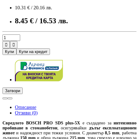
10.31 € / 20.16 лв.
8.45 € / 16.53 лв.


Купи
Купи на кредит
Затвори
Описание
Отзиви (0)
Свредлото
BOSCH PRO SDS plus-5X
е създадено за
интензивно
пробиване в стоманобетон
, осигурявайки
дълъг експлоатационен
живот
и надеждност при тежки условия. С диаметър
8,5 mm
, работна
дължина
150 mm
и обща дължина
215 mm
, това свредло е идеално за