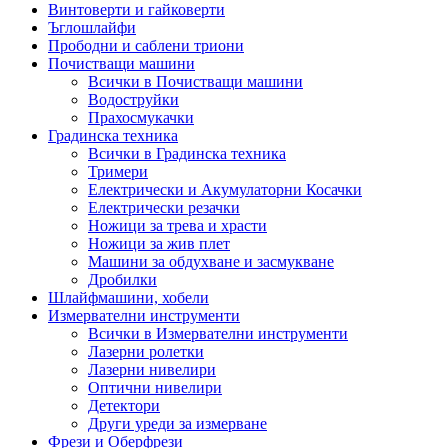
Винтоверти и гайковерти
Ъглошлайфи
Прободни и саблени триони
Почистващи машини
Всички в Почистващи машини
Водоструйки
Прахосмукачки
Градинска техника
Всички в Градинска техника
Тримери
Електрически и Акумулаторни Косачки
Електрически резачки
Ножици за трева и храсти
Ножици за жив плет
Машини за обдухване и засмукване
Дробилки
Шлайфмашини, хобели
Измервателни инструменти
Всички в Измервателни инструменти
Лазерни ролетки
Лазерни нивелири
Оптични нивелири
Детектори
Други уреди за измерване
Фрези и Оберфрези