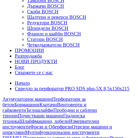
Тампони BOSCH
Държачи BOSCH
Скоби BOSCH
Шалтери и реверси BOSCH
Редуктори BOSCH
Шпиндели BOSCH
Фланци и шайби BOSCH
Статори BOSCH
Четкодържатели BOSCH
ПРОМОЦИИ
Разпродажба
НОВИ ПРОДУКТИ
Блог
Свържете се с нас
Начало
Свредло за перфоратор PRO SDS plus-5X 8,5x150x215
Акумулаторни машини
Перфоратори за
бетон
Бормашини
Къртачи
Винтоверти и
гайковерти
Ъглошлайфи
Прободни и саблени
триони
Почистващи машини
Градинска
техника
Шлайфмашини, хобели
Измервателни
инструменти
Фрези и Оберфрези
Отрезни машини и
циркуляри
Мултифункционални инструменти
DREMEL
Пистолети за горещ въздух и боядисване
Ръчни