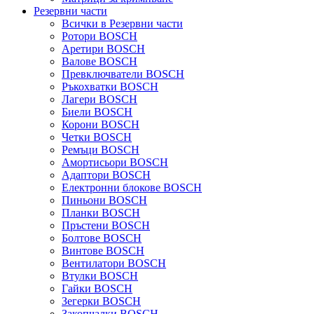
Резервни части
Всички в Резервни части
Ротори BOSCH
Аретири BOSCH
Валове BOSCH
Превключватели BOSCH
Ръкохватки BOSCH
Лагери BOSCH
Биели BOSCH
Корони BOSCH
Четки BOSCH
Ремъци BOSCH
Амортисьори BOSCH
Адаптори BOSCH
Електронни блокове BOSCH
Пиньони BOSCH
Планки BOSCH
Пръстени BOSCH
Болтове BOSCH
Винтове BOSCH
Вентилатори BOSCH
Втулки BOSCH
Гайки BOSCH
Зегерки BOSCH
Закопчалки BOSCH