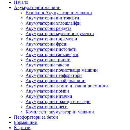
Начало
Акумулаторни машини
Всички в Акумулаторни машини
Акумулаторни винтоверти
Акумулаторни ъглошлайфи
Акумулаторни рендета
Акумулаторни мултиинструменти
Акумулаторни циркуляри
Акумулаторни фрези
Акумулаторни пистолети
Акумулаторни гайковерти
Акумулаторни триони
Акумулаторни такери
Акумулаторни почистващи машини
Акумулаторни перфоратори
Акумулаторни шлайфмашини
Акумулаторни лампи и радиоприемници
Акумулаторни помпи
Акумулаторни нитачки
Акумулаторни ножици и нагери
Акумулаторни преси
Комплекти акумулаторни машини
Перфоратори за бетон
Бормашини
Къртачи