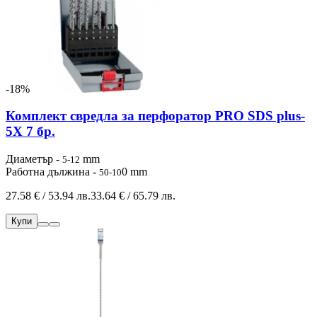
-18%
Комплект свредла за перфоратор PRO SDS plus-
5X 7 бр.
Диаметър -
mm
5-12
Работна дължина -
0 mm
50-10
27.58 € / 53.94 лв.
33.64 € / 65.79 лв.
Купи