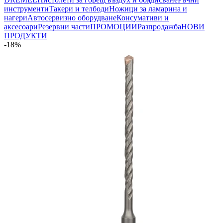
инструменти
Такери и телбоди
Ножици за ламарина и
нагери
Автосервизно оборудване
Консумативи и
аксесоари
Резервни части
ПРОМОЦИИ
Разпродажба
НОВИ
ПРОДУКТИ
-18%