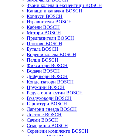
Зъбни колела и ексцентици BOSCH
Капаци и капачки BOSCH
Корпуси BOSCH
Изравнители BOSCH
Кабели BOSCH
Мотори BOSCH
Предпазители BOSCH
Плотове BOSCH
Бутала BOSCH
Водещи колела BOSCH
Палци BOSCH
Фиксатори BOSCH
Водачи BOSCH
Дифузьори BOSCH
Кондензатори BOSCH
Пружини BOSCH
Редукторни кутии BOSCH
Въздуховоди BOSCH
Гарнитури BOSCH
Лагерни гнезда BOSCH
Лостове BOSCH
Сачми BOSCH
Семеринги BOSCH
Сервизни комплекти BOSCH