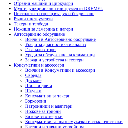
Отрезни машини и циркуляри
Мултифункционални инструменти DREMEL
Пистолети за горещ въздух и боядисване
Ръчни инструменти
Такери и телбоди
Ножици за ламарина и нагери
Автосервизно оборудване
Всички в Автосервизно оборудване
Уреди за диагностика и анализ
Газанализатори
Уреди за обслужване на климатици
Зарядни устройства и тестери
Консумативи и аксесоари
Всички в Консумативи и аксесоари
Свредла
Дискове
Шила и длета
Шкурки
Консумативи за такери
Боркорони
Патронници и адаптери
Ножове за триони
Битове за отвертки
Консумативи за прахосмукачки и стъклочистачки
Батерии и зарядни устройства