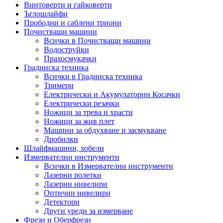
Винтоверти и гайковерти
Ъглошлайфи
Прободни и саблени триони
Почистващи машини
Всички в Почистващи машини
Водоструйки
Прахосмукачки
Градинска техника
Всички в Градинска техника
Тримери
Електрически и Акумулаторни Косачки
Електрически резачки
Ножици за трева и храсти
Ножици за жив плет
Машини за обдухване и засмукване
Дробилки
Шлайфмашини, хобели
Измервателни инструменти
Всички в Измервателни инструменти
Лазерни ролетки
Лазерни нивелири
Оптични нивелири
Детектори
Други уреди за измерване
Фрези и Оберфрези