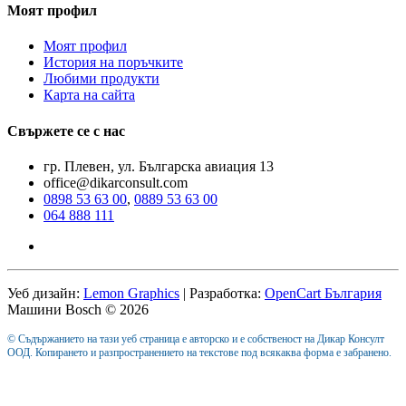
Моят профил
Моят профил
История на поръчките
Любими продукти
Карта на сайта
Свържете се с нас
гр. Плевен, ул. Българска авиация 13
office@dikarconsult.com
0898 53 63 00
,
0889 53 63 00
064 888 111
Уеб дизайн:
Lemon Graphics
| Разработка:
OpenCart България
Машини Bosch © 2026
© Съдържанието на тази уеб страница е авторско и е собственост на Дикар Консулт
ООД. Копирането и разпространението на текстове под всякаква форма е забранено.