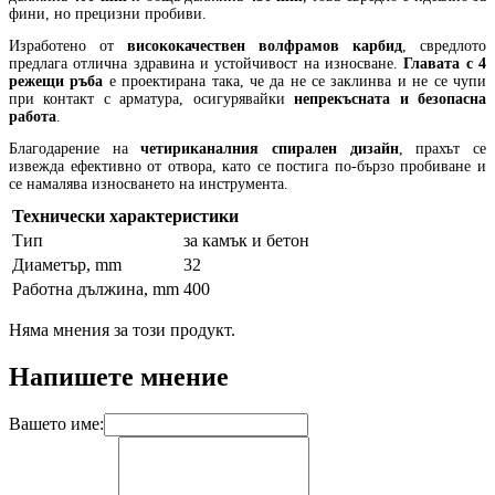
фини, но прецизни пробиви.
Изработено от
висококачествен волфрамов карбид
, свредлото
предлага отлична здравина и устойчивост на износване.
Главата с 4
режещи ръба
е проектирана така, че да не се заклинва и не се чупи
при контакт с арматура, осигурявайки
непрекъсната и безопасна
работа
.
Благодарение на
четириканалния спирален дизайн
, прахът се
извежда ефективно от отвора, като се постига по-бързо пробиване и
се намалява износването на инструмента.
Технически характеристики
Тип
за камък и бетон
Диаметър, mm
32
Работна дължина, mm
400
Няма мнения за този продукт.
Напишете мнение
Вашето име: