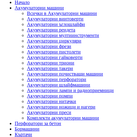
Начало
Акумулаторни машини
Всички в Акумулаторни машини
Акумулаторни винтоверти
Акумулаторни ъглошлайфи
Акумулаторни рендета
Акумулаторни мултиинструменти
Акумулаторни циркуляри
Акумулаторни фрези
Акумулаторни пистолети
Акумулаторни гайковерти
Акумулаторни триони
Акумулаторни такери
Акумулаторни почистващи машини
Акумулаторни перфоратори
Акумулаторни шлайфмашини
Акумулаторни лампи и радиоприемници
Акумулаторни помпи
Акумулаторни нитачки
Акумулаторни ножици и нагери
Акумулаторни преси
Комплекти акумулаторни машини
Перфоратори за бетон
Бормашини
Къртачи