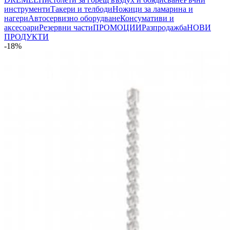
инструменти
Такери и телбоди
Ножици за ламарина и
нагери
Автосервизно оборудване
Консумативи и
аксесоари
Резервни части
ПРОМОЦИИ
Разпродажба
НОВИ
ПРОДУКТИ
-18%