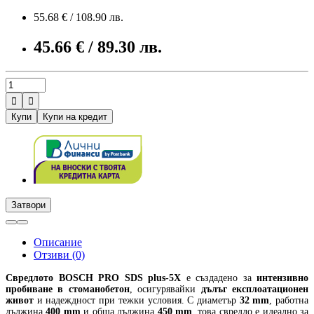
55.68 € / 108.90 лв.
45.66 € / 89.30 лв.


Купи
Купи на кредит
Затвори
Описание
Отзиви (0)
Свредлото
BOSCH PRO SDS plus-5X
е създадено за
интензивно
пробиване в стоманобетон
, осигурявайки
дълъг експлоатационен
живот
и надеждност при тежки условия. С диаметър
32 mm
, работна
дължина
400 mm
и обща дължина
450 mm
, това свредло е идеално за