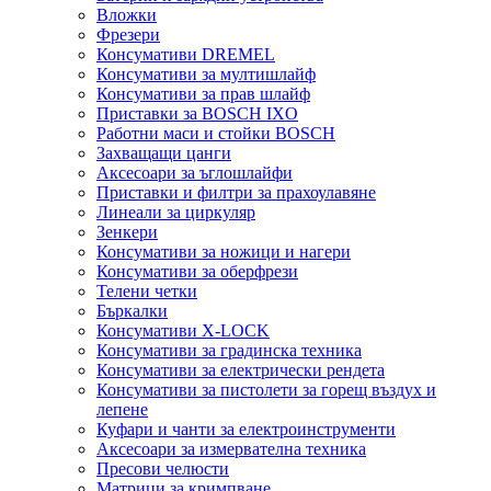
Вложки
Фрезери
Консумативи DREMEL
Консумативи за мултишлайф
Консумативи за прав шлайф
Приставки за BOSCH IXO
Работни маси и стойки BOSCH
Захващащи цанги
Аксесоари за ъглошлайфи
Приставки и филтри за прахоулавяне
Линеали за циркуляр
Зенкери
Консумативи за ножици и нагери
Консумативи за оберфрези
Телени четки
Бъркалки
Консумативи X-LOCK
Консумативи за градинска техника
Консумативи за електрически рендета
Консумативи за пистолети за горещ въздух и
лепене
Куфари и чанти за електроинструменти
Аксесоари за измервателна техника
Пресови челюсти
Матрици за кримпване