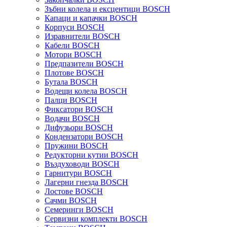
Зъбни колела и ексцентици BOSCH
Капаци и капачки BOSCH
Корпуси BOSCH
Изравнители BOSCH
Кабели BOSCH
Мотори BOSCH
Предпазители BOSCH
Плотове BOSCH
Бутала BOSCH
Водещи колела BOSCH
Палци BOSCH
Фиксатори BOSCH
Водачи BOSCH
Дифузьори BOSCH
Кондензатори BOSCH
Пружини BOSCH
Редукторни кутии BOSCH
Въздуховоди BOSCH
Гарнитури BOSCH
Лагерни гнезда BOSCH
Лостове BOSCH
Сачми BOSCH
Семеринги BOSCH
Сервизни комплекти BOSCH