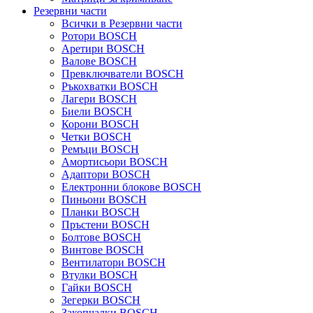
Резервни части
Всички в Резервни части
Ротори BOSCH
Аретири BOSCH
Валове BOSCH
Превключватели BOSCH
Ръкохватки BOSCH
Лагери BOSCH
Биели BOSCH
Корони BOSCH
Четки BOSCH
Ремъци BOSCH
Амортисьори BOSCH
Адаптори BOSCH
Електронни блокове BOSCH
Пиньони BOSCH
Планки BOSCH
Пръстени BOSCH
Болтове BOSCH
Винтове BOSCH
Вентилатори BOSCH
Втулки BOSCH
Гайки BOSCH
Зегерки BOSCH
Закопчалки BOSCH