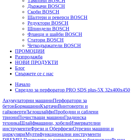
Тампони BOSCH
Държачи BOSCH
Скоби BOSCH
Шалтери и реверси BOSCH
Редуктори BOSCH
Шпиндели BOSCH
Фланци и шайби BOSCH
Статори BOSCH
Четкодържатели BOSCH
ПРОМОЦИИ
Разпродажба
НОВИ ПРОДУКТИ
Блог
Свържете се с нас
Начало
Свредло за перфоратор PRO SDS plus-5X 32x400x450
Акумулаторни машини
Перфоратори за
бетон
Бормашини
Къртачи
Винтоверти и
гайковерти
Ъглошлайфи
Прободни и саблени
триони
Почистващи машини
Градинска
техника
Шлайфмашини, хобели
Измервателни
инструменти
Фрези и Оберфрези
Отрезни машини и
циркуляри
Мултифункционални инструменти
DREMEL
Пистолети за горещ въздух и боядисване
Ръчни