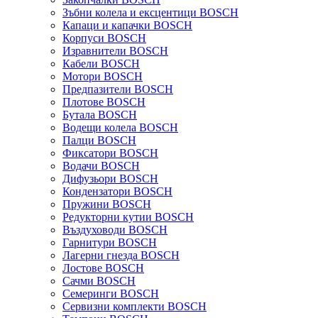
Зъбни колела и ексцентици BOSCH
Капаци и капачки BOSCH
Корпуси BOSCH
Изравнители BOSCH
Кабели BOSCH
Мотори BOSCH
Предпазители BOSCH
Плотове BOSCH
Бутала BOSCH
Водещи колела BOSCH
Палци BOSCH
Фиксатори BOSCH
Водачи BOSCH
Дифузьори BOSCH
Кондензатори BOSCH
Пружини BOSCH
Редукторни кутии BOSCH
Въздуховоди BOSCH
Гарнитури BOSCH
Лагерни гнезда BOSCH
Лостове BOSCH
Сачми BOSCH
Семеринги BOSCH
Сервизни комплекти BOSCH