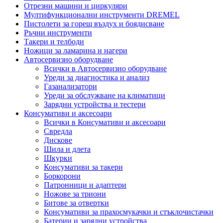
Отрезни машини и циркуляри
Мултифункционални инструменти DREMEL
Пистолети за горещ въздух и боядисване
Ръчни инструменти
Такери и телбоди
Ножици за ламарина и нагери
Автосервизно оборудване
Всички в Автосервизно оборудване
Уреди за диагностика и анализ
Газанализатори
Уреди за обслужване на климатици
Зарядни устройства и тестери
Консумативи и аксесоари
Всички в Консумативи и аксесоари
Свредла
Дискове
Шила и длета
Шкурки
Консумативи за такери
Боркорони
Патронници и адаптери
Ножове за триони
Битове за отвертки
Консумативи за прахосмукачки и стъклочистачки
Батерии и зарядни устройства