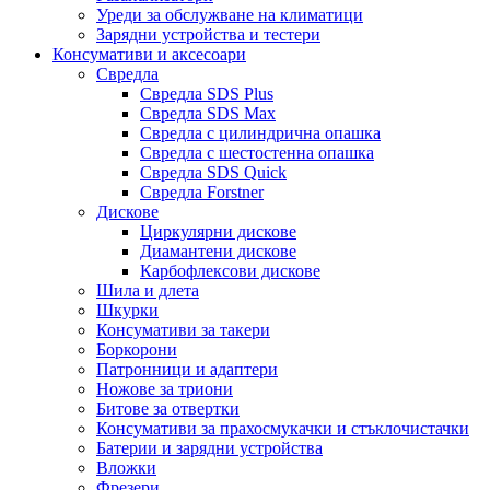
Уреди за обслужване на климатици
Зарядни устройства и тестери
Консумативи и аксесоари
Свредла
Свредла SDS Plus
Свредла SDS Max
Свредла с цилиндрична опашка
Свредла с шестостенна опашка
Свредла SDS Quick
Свредла Forstner
Дискове
Циркулярни дискове
Диамантени дискове
Карбофлексови дискове
Шила и длета
Шкурки
Консумативи за такери
Боркорони
Патронници и адаптери
Ножове за триони
Битове за отвертки
Консумативи за прахосмукачки и стъклочистачки
Батерии и зарядни устройства
Вложки
Фрезери