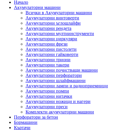
Начало
Акумулаторни машини
Всички в Акумулаторни машини
Акумулаторни винтоверти
Акумулаторни ъглошлайфи
Акумулаторни рендета
Акумулаторни мултиинструменти
Акумулаторни циркуляри
Акумулаторни фрези
Акумулаторни пистолети
Акумулаторни гайковерти
Акумулаторни триони
Акумулаторни такери
Акумулаторни почистващи машини
Акумулаторни перфоратори
Акумулаторни шлайфмашини
Акумулаторни лампи и радиоприемници
Акумулаторни помпи
Акумулаторни нитачки
Акумулаторни ножици и нагери
Акумулаторни преси
Комплекти акумулаторни машини
Перфоратори за бетон
Бормашини
Къртачи