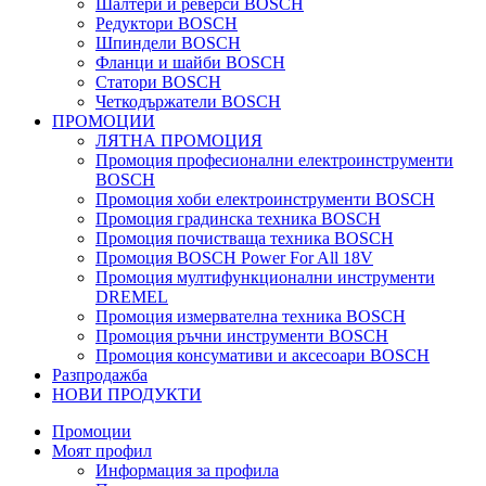
Шалтери и реверси BOSCH
Редуктори BOSCH
Шпиндели BOSCH
Фланци и шайби BOSCH
Статори BOSCH
Четкодържатели BOSCH
ПРОМОЦИИ
ЛЯТНА ПРОМОЦИЯ
Промоция професионални електроинструменти
BOSCH
Промоция хоби електроинструменти BOSCH
Промоция градинска техника BOSCH
Промоция почистваща техника BOSCH
Промоция BOSCH Power For All 18V
Промоция мултифункционални инструменти
DREMEL
Промоция измервателна техника BOSCH
Промоция ръчни инструменти BOSCH
Промоция консумативи и аксесоари BOSCH
Разпродажба
НОВИ ПРОДУКТИ
Промоции
Моят профил
Информация за профила