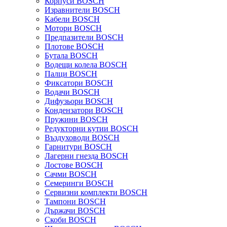
Корпуси BOSCH
Изравнители BOSCH
Кабели BOSCH
Мотори BOSCH
Предпазители BOSCH
Плотове BOSCH
Бутала BOSCH
Водещи колела BOSCH
Палци BOSCH
Фиксатори BOSCH
Водачи BOSCH
Дифузьори BOSCH
Кондензатори BOSCH
Пружини BOSCH
Редукторни кутии BOSCH
Въздуховоди BOSCH
Гарнитури BOSCH
Лагерни гнезда BOSCH
Лостове BOSCH
Сачми BOSCH
Семеринги BOSCH
Сервизни комплекти BOSCH
Тампони BOSCH
Държачи BOSCH
Скоби BOSCH