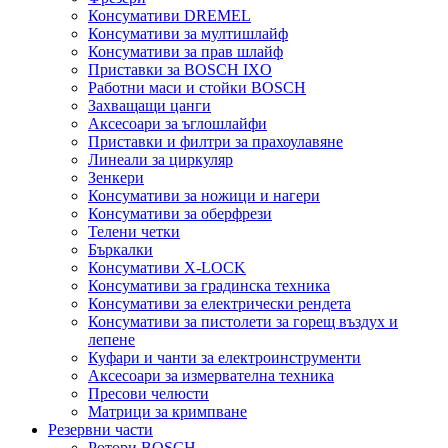
Консумативи DREMEL
Консумативи за мултишлайф
Консумативи за прав шлайф
Приставки за BOSCH IXO
Работни маси и стойки BOSCH
Захващащи цанги
Аксесоари за ъглошлайфи
Приставки и филтри за прахоулавяне
Линеали за циркуляр
Зенкери
Консумативи за ножици и нагери
Консумативи за оберфрези
Телени четки
Бъркалки
Консумативи X-LOCK
Консумативи за градинска техника
Консумативи за електрически рендета
Консумативи за пистолети за горещ въздух и
лепене
Куфари и чанти за електроинструменти
Аксесоари за измервателна техника
Пресови челюсти
Матрици за кримпване
Резервни части
Ротори BOSCH