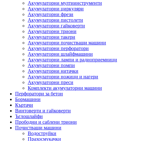
Акумулаторни мултиинструменти
Акумулаторни циркуляри
Акумулаторни фрези
Акумулаторни пистолети
Акумулаторни гайковерти
Акумулаторни триони
Акумулаторни такери
Акумулаторни почистващи машини
Акумулаторни перфоратори
Акумулаторни шлайфмашини
Акумулаторни лампи и радиоприемници
Акумулаторни помпи
Акумулаторни нитачки
Акумулаторни ножици и нагери
Акумулаторни преси
Комплекти акумулаторни машини
Перфоратори за бетон
Бормашини
Къртачи
Винтоверти и гайковерти
Ъглошлайфи
Прободни и саблени триони
Почистващи машини
Водоструйки
Прахосмукачки