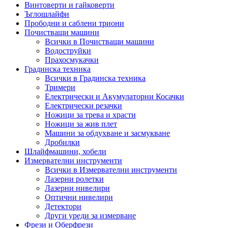
Винтоверти и гайковерти
Ъглошлайфи
Прободни и саблени триони
Почистващи машини
Всички в Почистващи машини
Водоструйки
Прахосмукачки
Градинска техника
Всички в Градинска техника
Тримери
Електрически и Акумулаторни Косачки
Електрически резачки
Ножици за трева и храсти
Ножици за жив плет
Машини за обдухване и засмукване
Дробилки
Шлайфмашини, хобели
Измервателни инструменти
Всички в Измервателни инструменти
Лазерни ролетки
Лазерни нивелири
Оптични нивелири
Детектори
Други уреди за измерване
Фрези и Оберфрези