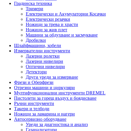
Градинска техника
Тримери
Електрически и Акумулаторни Косачки
Електрически резачки
Ножици за трева и храсти
Ножици за жив плет
Машини за обдухване и засмукване
Дробилки
Шлайфмашини, хобели
Измервателни инструменти
Лазерни ролетки
Лазерни нивелири
Оптични нивелири
Детектори
Други уреди за измерване
Фрези и Оберфрези
Отрезни машини и циркуляри
Мултифункционални инструменти DREMEL
Пистолети за горещ въздух и боядисване
Ръчни инструменти
Такери и телбоди
Ножици за ламарина и нагери
Автосервизно оборудване
Уреди за диагностика и анализ
Газанализатори