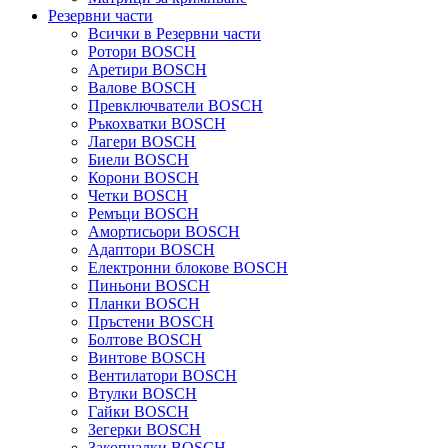
Резервни части
Всички в Резервни части
Ротори BOSCH
Аретири BOSCH
Валове BOSCH
Превключватели BOSCH
Ръкохватки BOSCH
Лагери BOSCH
Биели BOSCH
Корони BOSCH
Четки BOSCH
Ремъци BOSCH
Амортисьори BOSCH
Адаптори BOSCH
Електронни блокове BOSCH
Пиньони BOSCH
Планки BOSCH
Пръстени BOSCH
Болтове BOSCH
Винтове BOSCH
Вентилатори BOSCH
Втулки BOSCH
Гайки BOSCH
Зегерки BOSCH
Закопчалки BOSCH