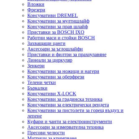
Вложки
Фрезери
Консумативи DREMEL
Консумативи за мултишлайф
Консумативи за прав шлайф
Приставки за BOSCH IXO
Работни маси и стойки BOSCH
Захващащи цанги
Аксесоари за ъглошлайфи
Приставки и филтри за прахоулавяне
Линеали за циркуляр
Зенкери
Консумативи за ножици и нагери
Консумативи за оберфрези
Телени четки
Бъркалки
Консумативи X-LOCK
Консумативи за градинска техника
Консумативи за електрически рендета
Консумативи за пистолети за горещ въздух и
лепене
Куфари и чанти за електроинструменти
Аксесоари за измервателна техника
Пресови челюсти
Матрици за кримпване