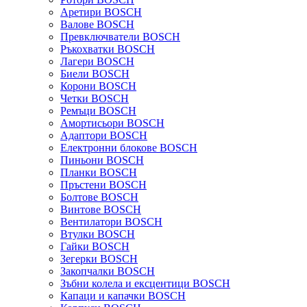
Аретири BOSCH
Валове BOSCH
Превключватели BOSCH
Ръкохватки BOSCH
Лагери BOSCH
Биели BOSCH
Корони BOSCH
Четки BOSCH
Ремъци BOSCH
Амортисьори BOSCH
Адаптори BOSCH
Електронни блокове BOSCH
Пиньони BOSCH
Планки BOSCH
Пръстени BOSCH
Болтове BOSCH
Винтове BOSCH
Вентилатори BOSCH
Втулки BOSCH
Гайки BOSCH
Зегерки BOSCH
Закопчалки BOSCH
Зъбни колела и ексцентици BOSCH
Капаци и капачки BOSCH