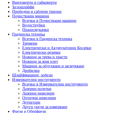
Винтоверти и гайковерти
Ъглошлайфи
Прободни и саблени триони
Почистващи машини
Всички в Почистващи машини
Водоструйки
Прахосмукачки
Градинска техника
Всички в Градинска техника
Тримери
Електрически и Акумулаторни Косачки
Електрически резачки
Ножици за трева и храсти
Ножици за жив плет
Машини за обдухване и засмукване
Дробилки
Шлайфмашини, хобели
Измервателни инструменти
Всички в Измервателни инструменти
Лазерни ролетки
Лазерни нивелири
Оптични нивелири
Детектори
Други уреди за измерване
Фрези и Оберфрези