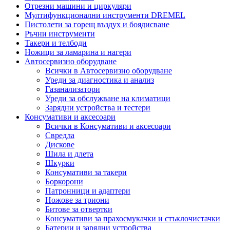
Отрезни машини и циркуляри
Мултифункционални инструменти DREMEL
Пистолети за горещ въздух и боядисване
Ръчни инструменти
Такери и телбоди
Ножици за ламарина и нагери
Автосервизно оборудване
Всички в Автосервизно оборудване
Уреди за диагностика и анализ
Газанализатори
Уреди за обслужване на климатици
Зарядни устройства и тестери
Консумативи и аксесоари
Всички в Консумативи и аксесоари
Свредла
Дискове
Шила и длета
Шкурки
Консумативи за такери
Боркорони
Патронници и адаптери
Ножове за триони
Битове за отвертки
Консумативи за прахосмукачки и стъклочистачки
Батерии и зарядни устройства