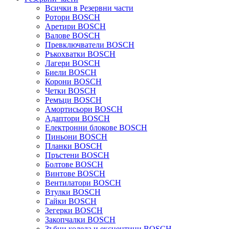
Всички в Резервни части
Ротори BOSCH
Аретири BOSCH
Валове BOSCH
Превключватели BOSCH
Ръкохватки BOSCH
Лагери BOSCH
Биели BOSCH
Корони BOSCH
Четки BOSCH
Ремъци BOSCH
Амортисьори BOSCH
Адаптори BOSCH
Електронни блокове BOSCH
Пиньони BOSCH
Планки BOSCH
Пръстени BOSCH
Болтове BOSCH
Винтове BOSCH
Вентилатори BOSCH
Втулки BOSCH
Гайки BOSCH
Зегерки BOSCH
Закопчалки BOSCH
Зъбни колела и ексцентици BOSCH