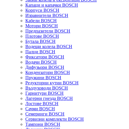
Капаци и капачки BOSCH
Корпуси BOSCH
Изравнители BOSCH
Кабели BOSCH
Мотори BOSCH
Предпазители BOSCH
Плотове BOSCH
Бутала BOSCH
Водещи колела BOSCH
Палци BOSCH
Фиксатори BOSCH
Водачи BOSCH
Дифузьори BOSCH
Кондензатори BOSCH
Пружини BOSCH
Редукторни кутии BOSCH
Въздуховоди BOSCH
Гарнитури BOSCH
Лагерни гнезда BOSCH
Лостове BOSCH
Сачми BOSCH
Семеринги BOSCH
Сервизни комплекти BOSCH
Тампони BOSCH