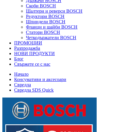
Държачи BOSCH
Скоби BOSCH
Шалтери и реверси BOSCH
Редуктори BOSCH
Шпиндели BOSCH
Фланци и шайби BOSCH
Статори BOSCH
Четкодържатели BOSCH
ПРОМОЦИИ
Разпродажба
НОВИ ПРОДУКТИ
Блог
Свържете се с нас
Начало
Консумативи и аксесоари
Свредла
Свредла SDS Quick