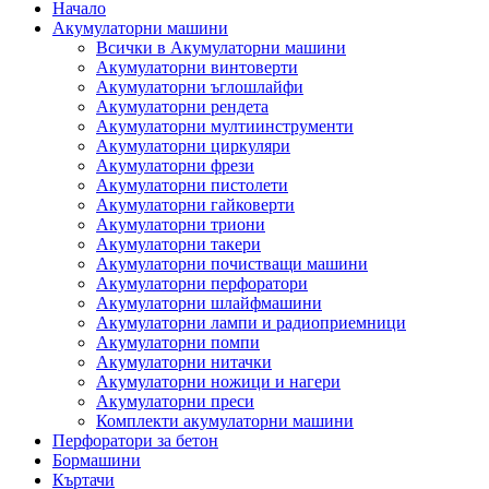
Начало
Акумулаторни машини
Всички в Акумулаторни машини
Акумулаторни винтоверти
Акумулаторни ъглошлайфи
Акумулаторни рендета
Акумулаторни мултиинструменти
Акумулаторни циркуляри
Акумулаторни фрези
Акумулаторни пистолети
Акумулаторни гайковерти
Акумулаторни триони
Акумулаторни такери
Акумулаторни почистващи машини
Акумулаторни перфоратори
Акумулаторни шлайфмашини
Акумулаторни лампи и радиоприемници
Акумулаторни помпи
Акумулаторни нитачки
Акумулаторни ножици и нагери
Акумулаторни преси
Комплекти акумулаторни машини
Перфоратори за бетон
Бормашини
Къртачи