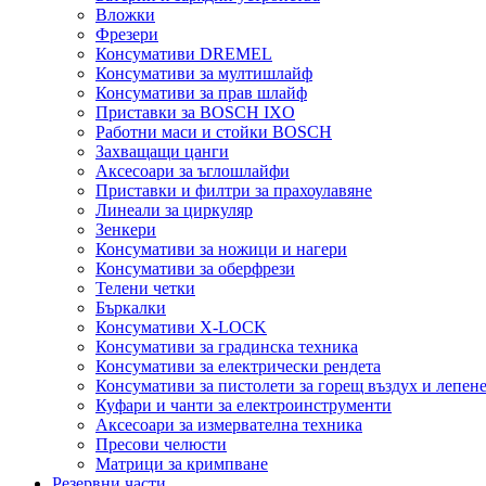
Вложки
Фрезери
Консумативи DREMEL
Консумативи за мултишлайф
Консумативи за прав шлайф
Приставки за BOSCH IXO
Работни маси и стойки BOSCH
Захващащи цанги
Аксесоари за ъглошлайфи
Приставки и филтри за прахоулавяне
Линеали за циркуляр
Зенкери
Консумативи за ножици и нагери
Консумативи за оберфрези
Телени четки
Бъркалки
Консумативи X-LOCK
Консумативи за градинска техника
Консумативи за електрически рендета
Консумативи за пистолети за горещ въздух и лепен
Куфари и чанти за електроинструменти
Аксесоари за измервателна техника
Пресови челюсти
Матрици за кримпване
Резервни части