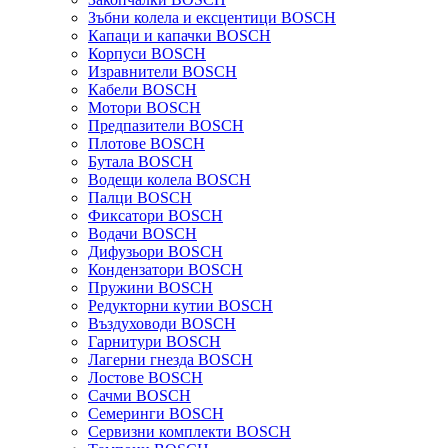
Зъбни колела и ексцентици BOSCH
Капаци и капачки BOSCH
Корпуси BOSCH
Изравнители BOSCH
Кабели BOSCH
Мотори BOSCH
Предпазители BOSCH
Плотове BOSCH
Бутала BOSCH
Водещи колела BOSCH
Палци BOSCH
Фиксатори BOSCH
Водачи BOSCH
Дифузьори BOSCH
Кондензатори BOSCH
Пружини BOSCH
Редукторни кутии BOSCH
Въздуховоди BOSCH
Гарнитури BOSCH
Лагерни гнезда BOSCH
Лостове BOSCH
Сачми BOSCH
Семеринги BOSCH
Сервизни комплекти BOSCH