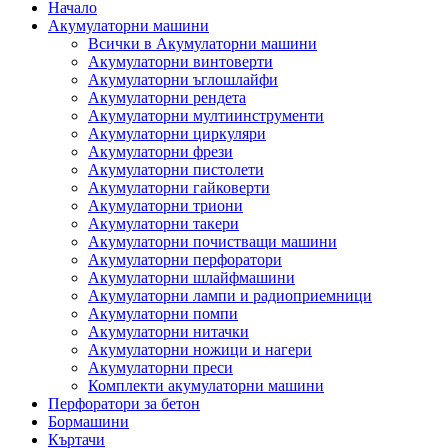
Начало
Акумулаторни машини
Всички в Акумулаторни машини
Акумулаторни винтоверти
Акумулаторни ъглошлайфи
Акумулаторни рендета
Акумулаторни мултиинструменти
Акумулаторни циркуляри
Акумулаторни фрези
Акумулаторни пистолети
Акумулаторни гайковерти
Акумулаторни триони
Акумулаторни такери
Акумулаторни почистващи машини
Акумулаторни перфоратори
Акумулаторни шлайфмашини
Акумулаторни лампи и радиоприемници
Акумулаторни помпи
Акумулаторни нитачки
Акумулаторни ножици и нагери
Акумулаторни преси
Комплекти акумулаторни машини
Перфоратори за бетон
Бормашини
Къртачи