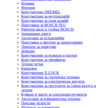
Вложки
Фрезери
Консумативи DREMEL
Консумативи за мултишлайф
Консумативи за прав шлайф
Приставки за BOSCH IXO
Работни маси и стойки BOSCH
Захващащи цанги
Аксесоари за ъглошлайфи
Приставки и филтри за прахоулавяне
Линеали за циркуляр
Зенкери
Консумативи за ножици и нагери
Консумативи за оберфрези
Телени четки
Бъркалки
Консумативи X-LOCK
Консумативи за градинска техника
Консумативи за електрически рендета
Консумативи за пистолети за горещ въздух и
лепене
Куфари и чанти за електроинструменти
Аксесоари за измервателна техника
Пресови челюсти
Матрици за кримпване