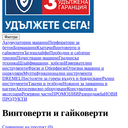
Филтри
Акумулаторни машини
Перфоратори за
бетон
Бормашини
Къртачи
Винтоверти и
гайковерти
Ъглошлайфи
Прободни и саблени
триони
Почистващи машини
Градинска
техника
Шлайфмашини, хобели
Измервателни
инструменти
Фрези и Оберфрези
Отрезни машини и
циркуляри
Мултифункционални инструменти
DREMEL
Пистолети за горещ въздух и боядисване
Ръчни
инструменти
Такери и телбоди
Ножици за ламарина и
нагери
Автосервизно оборудване
Консумативи и
аксесоари
Резервни части
ПРОМОЦИИ
Разпродажба
НОВИ
ПРОДУКТИ
Винтоверти и гайковерти
Сравнение на продукт (0)