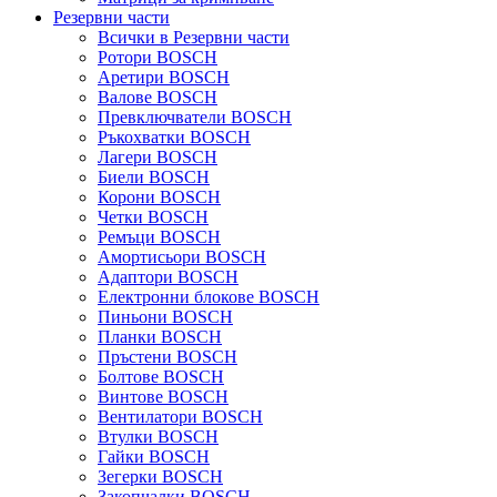
Резервни части
Всички в Резервни части
Ротори BOSCH
Аретири BOSCH
Валове BOSCH
Превключватели BOSCH
Ръкохватки BOSCH
Лагери BOSCH
Биели BOSCH
Корони BOSCH
Четки BOSCH
Ремъци BOSCH
Амортисьори BOSCH
Адаптори BOSCH
Електронни блокове BOSCH
Пиньони BOSCH
Планки BOSCH
Пръстени BOSCH
Болтове BOSCH
Винтове BOSCH
Вентилатори BOSCH
Втулки BOSCH
Гайки BOSCH
Зегерки BOSCH
Закопчалки BOSCH