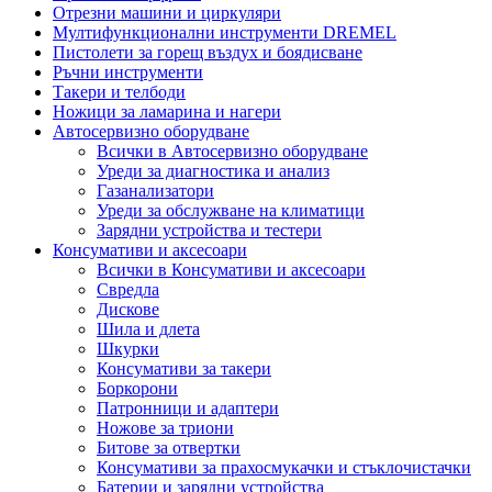
Отрезни машини и циркуляри
Мултифункционални инструменти DREMEL
Пистолети за горещ въздух и боядисване
Ръчни инструменти
Такери и телбоди
Ножици за ламарина и нагери
Автосервизно оборудване
Всички в Автосервизно оборудване
Уреди за диагностика и анализ
Газанализатори
Уреди за обслужване на климатици
Зарядни устройства и тестери
Консумативи и аксесоари
Всички в Консумативи и аксесоари
Свредла
Дискове
Шила и длета
Шкурки
Консумативи за такери
Боркорони
Патронници и адаптери
Ножове за триони
Битове за отвертки
Консумативи за прахосмукачки и стъклочистачки
Батерии и зарядни устройства