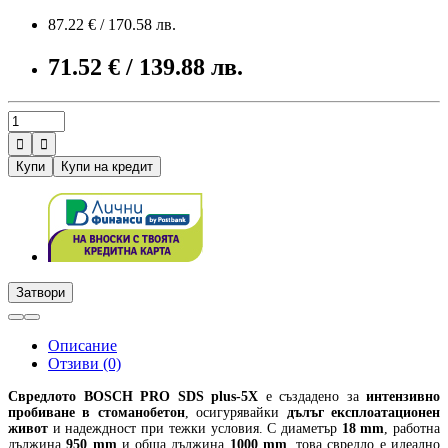
87.22 € / 170.58 лв.
71.52 € / 139.88 лв.


Купи
Купи на кредит
Затвори
Описание
Отзиви (0)
Свредлото
BOSCH PRO SDS plus-5X
е създадено за
интензивно
пробиване в стоманобетон
, осигурявайки
дълъг експлоатационен
живот
и надеждност при тежки условия. С диаметър
18 mm
, работна
дължина
950 mm
и обща дължина
1000 mm
, това свредло е идеално