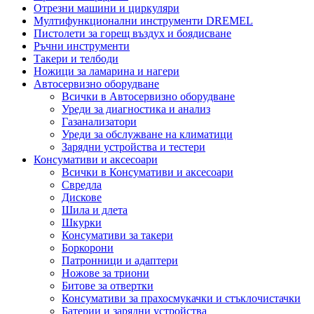
Отрезни машини и циркуляри
Мултифункционални инструменти DREMEL
Пистолети за горещ въздух и боядисване
Ръчни инструменти
Такери и телбоди
Ножици за ламарина и нагери
Автосервизно оборудване
Всички в Автосервизно оборудване
Уреди за диагностика и анализ
Газанализатори
Уреди за обслужване на климатици
Зарядни устройства и тестери
Консумативи и аксесоари
Всички в Консумативи и аксесоари
Свредла
Дискове
Шила и длета
Шкурки
Консумативи за такери
Боркорони
Патронници и адаптери
Ножове за триони
Битове за отвертки
Консумативи за прахосмукачки и стъклочистачки
Батерии и зарядни устройства