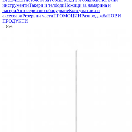
инструменти
Такери и телбоди
Ножици за ламарина и
нагери
Автосервизно оборудване
Консумативи и
аксесоари
Резервни части
ПРОМОЦИИ
Разпродажба
НОВИ
ПРОДУКТИ
-18%