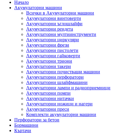
Начало
Акумулаторни машини
Всички в Акумулаторни машини
Акумулаторни винтоверти
Акумулаторни ъглошлайфи
Акумулаторни рендета
Акумулаторни мултиинструменти
Акумулаторни циркуляри
Акумулаторни фрези
Акумулаторни пистолети
Акумулаторни гайковерти
Акумулаторни триони
Акумулаторни такери
Акумулаторни почистващи машини
Акумулаторни перфоратори
Акумулаторни шлайфмашини
Акумулаторни лампи и радиоприемници
Акумулаторни помпи
Акумулаторни нитачки
Акумулаторни ножици и нагери
Акумулаторни преси
Комплекти акумулаторни машини
Перфоратори за бетон
Бормашини
Къртачи