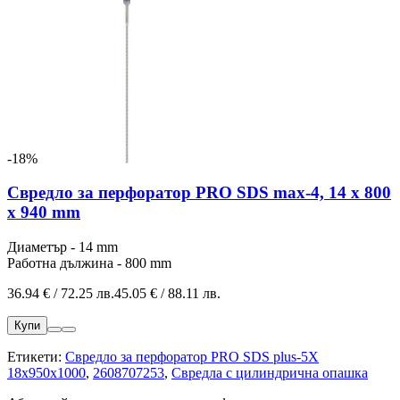
-18%
Свредло за перфоратор PRO SDS max-4, 14 x 800
x 940 mm
Диаметър - 14 mm
Работна дължина - 800 mm
36.94 € / 72.25 лв.
45.05 € / 88.11 лв.
Купи
Етикети:
Свредло за перфоратор PRO SDS plus-5X
18x950x1000
,
2608707253
,
Свредла с цилиндрична опашка