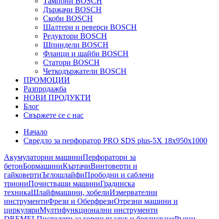
Тампони BOSCH
Държачи BOSCH
Скоби BOSCH
Шалтери и реверси BOSCH
Редуктори BOSCH
Шпиндели BOSCH
Фланци и шайби BOSCH
Статори BOSCH
Четкодържатели BOSCH
ПРОМОЦИИ
Разпродажба
НОВИ ПРОДУКТИ
Блог
Свържете се с нас
Начало
Свредло за перфоратор PRO SDS plus-5X 18x950x1000
Акумулаторни машини
Перфоратори за
бетон
Бормашини
Къртачи
Винтоверти и
гайковерти
Ъглошлайфи
Прободни и саблени
триони
Почистващи машини
Градинска
техника
Шлайфмашини, хобели
Измервателни
инструменти
Фрези и Оберфрези
Отрезни машини и
циркуляри
Мултифункционални инструменти
DREMEL
Пистолети за горещ въздух и боядисване
Ръчни