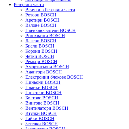
Резервни части
Всички в Резервни части
Ротори BOSCH
Аретири BOSCH
Валове BOSCH
Превключватели BOSCH
Ръкохватки BOSCH
Лагери BOSCH
Биели BOSCH
Корони BOSCH
Четки BOSCH
Ремъци BOSCH
Амортисьори BOSCH
Адаптори BOSCH
Електронни блокове BOSCH
Пиньони BOSCH
Планки BOSCH
Пръстени BOSCH
Болтове BOSCH
Винтове BOSCH
Вентилатори BOSCH
Втулки BOSCH
Гайки BOSCH
Зегерки BOSCH
Закопчалки BOSCH