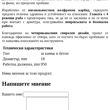
за фини, но прецизни пробиви.
Изработено от
висококачествен волфрамов карбид
, свредлото
предлага отлична здравина и устойчивост на износване.
Главата с 4
режещи ръба
е проектирана така, че да не се заклинва и не се чупи
при контакт с арматура, осигурявайки
непрекъсната и безопасна
работа
.
Благодарение на
четириканалния спирален дизайн
, прахът се
извежда ефективно от отвора, като се постига по-бързо пробиване и
се намалява износването на инструмента.
Технически характеристики
Тип
за камък и бетон
Диаметър, mm
18
Работна дължина, mm
950
Няма мнения за този продукт.
Напишете мнение
Вашето име: