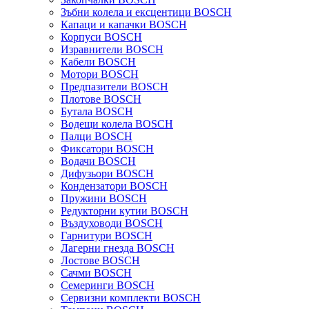
Зъбни колела и ексцентици BOSCH
Капаци и капачки BOSCH
Корпуси BOSCH
Изравнители BOSCH
Кабели BOSCH
Мотори BOSCH
Предпазители BOSCH
Плотове BOSCH
Бутала BOSCH
Водещи колела BOSCH
Палци BOSCH
Фиксатори BOSCH
Водачи BOSCH
Дифузьори BOSCH
Кондензатори BOSCH
Пружини BOSCH
Редукторни кутии BOSCH
Въздуховоди BOSCH
Гарнитури BOSCH
Лагерни гнезда BOSCH
Лостове BOSCH
Сачми BOSCH
Семеринги BOSCH
Сервизни комплекти BOSCH