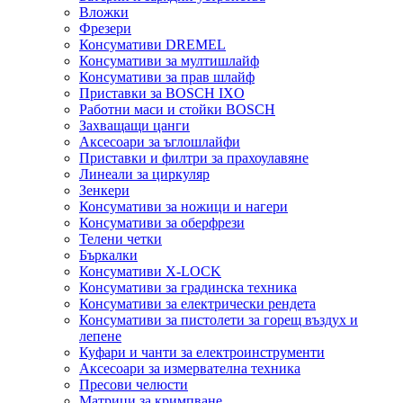
Вложки
Фрезери
Консумативи DREMEL
Консумативи за мултишлайф
Консумативи за прав шлайф
Приставки за BOSCH IXO
Работни маси и стойки BOSCH
Захващащи цанги
Аксесоари за ъглошлайфи
Приставки и филтри за прахоулавяне
Линеали за циркуляр
Зенкери
Консумативи за ножици и нагери
Консумативи за оберфрези
Телени четки
Бъркалки
Консумативи X-LOCK
Консумативи за градинска техника
Консумативи за електрически рендета
Консумативи за пистолети за горещ въздух и
лепене
Куфари и чанти за електроинструменти
Аксесоари за измервателна техника
Пресови челюсти
Матрици за кримпване