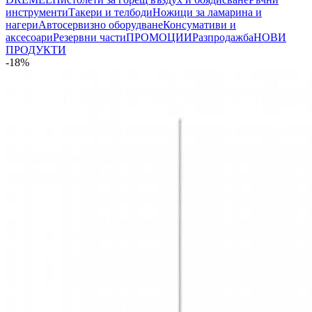
инструменти
Такери и телбоди
Ножици за ламарина и
нагери
Автосервизно оборудване
Консумативи и
аксесоари
Резервни части
ПРОМОЦИИ
Разпродажба
НОВИ
ПРОДУКТИ
-18%