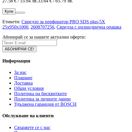
27.58 € / 53.94 лв.
33.64 € / 65.79 лв.
Купи
Етикети:
Свредло за перфоратор PRO SDS plus-5X
25x950x1000
,
2608707256
,
Свредла с цилиндрична опашка
Абонирай се за нашите актуални оферти:
Информация
За нас
Плащане
Доставка
Общи условия
Политика на бисквитките
Политика за личните данни
Удължена гаранция от BOSCH
Обслужване на клиенти
Свържете се с нас