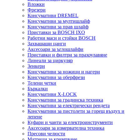
Вложки
Фрезери
Консумативи DREMEL
Консумативи за мултишлайф
Консумативи за прав шлайф
Приставки за BOSCH IXO
Работни маси и стойки BOSCH
Захващащи цанги
Аксесоари за ъглошлайфи
Приставки и филтри за прахоулавяне
Линеали за циркуляр
Зенкери
Консумативи за ножици и нагери
Консумативи за оберфрези
Телени четки
Бъркалки
Консумативи X-LOCK
Консумативи за градинска техника
Консумативи за електрически рендета
Консумативи за пистолети за горещ въздух и
лепене
Куфари и чанти за електроинструменти
Аксесоари за измервателна техника
Пресови челюсти
Матрици за кримпване