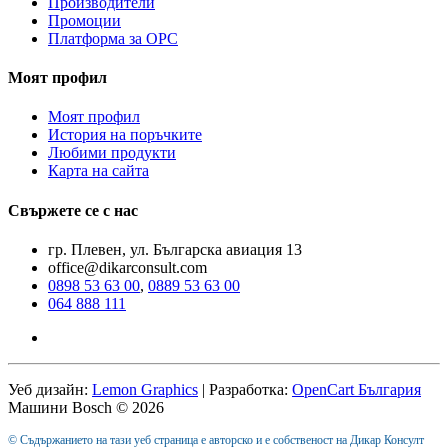
Производители
Промоции
Платформа за ОРС
Моят профил
Моят профил
История на поръчките
Любими продукти
Карта на сайта
Свържете се с нас
гр. Плевен, ул. Българска авиация 13
office@dikarconsult.com
0898 53 63 00
,
0889 53 63 00
064 888 111
Уеб дизайн:
Lemon Graphics
| Разработка:
OpenCart България
Машини Bosch © 2026
© Съдържанието на тази уеб страница е авторско и е собственост на Дикар Консулт