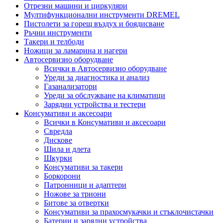
Отрезни машини и циркуляри
Мултифункционални инструменти DREMEL
Пистолети за горещ въздух и боядисване
Ръчни инструменти
Такери и телбоди
Ножици за ламарина и нагери
Автосервизно оборудване
Всички в Автосервизно оборудване
Уреди за диагностика и анализ
Газанализатори
Уреди за обслужване на климатици
Зарядни устройства и тестери
Консумативи и аксесоари
Всички в Консумативи и аксесоари
Свредла
Дискове
Шила и длета
Шкурки
Консумативи за такери
Боркорони
Патронници и адаптери
Ножове за триони
Битове за отвертки
Консумативи за прахосмукачки и стъклочистачки
Батерии и зарядни устройства