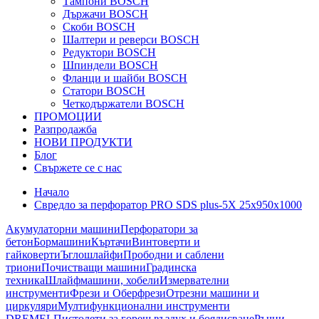
Тампони BOSCH
Държачи BOSCH
Скоби BOSCH
Шалтери и реверси BOSCH
Редуктори BOSCH
Шпиндели BOSCH
Фланци и шайби BOSCH
Статори BOSCH
Четкодържатели BOSCH
ПРОМОЦИИ
Разпродажба
НОВИ ПРОДУКТИ
Блог
Свържете се с нас
Начало
Свредло за перфоратор PRO SDS plus-5X 25x950x1000
Акумулаторни машини
Перфоратори за
бетон
Бормашини
Къртачи
Винтоверти и
гайковерти
Ъглошлайфи
Прободни и саблени
триони
Почистващи машини
Градинска
техника
Шлайфмашини, хобели
Измервателни
инструменти
Фрези и Оберфрези
Отрезни машини и
циркуляри
Мултифункционални инструменти
DREMEL
Пистолети за горещ въздух и боядисване
Ръчни