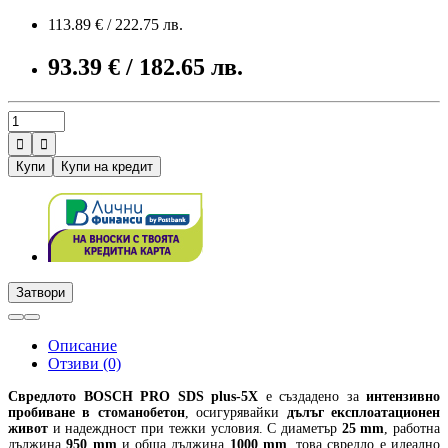
113.89 € / 222.75 лв.
93.39 € / 182.65 лв.


Купи
Купи на кредит
Затвори
Описание
Отзиви (0)
Свредлото
BOSCH PRO SDS plus-5X
е създадено за
интензивно
пробиване в стоманобетон
, осигурявайки
дълъг експлоатационен
живот
и надеждност при тежки условия. С диаметър
25 mm
, работна
дължина
950 mm
и обща дължина
1000 mm
, това свредло е идеално