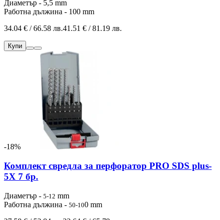
Диаметър - 5,5 mm
Работна дължина - 100 mm
34.04 € / 66.58 лв.
41.51 € / 81.19 лв.
Купи
-18%
Комплект свредла за перфоратор PRO SDS plus-
5X 7 бр.
Диаметър -
mm
5-12
Работна дължина -
0 mm
50-10