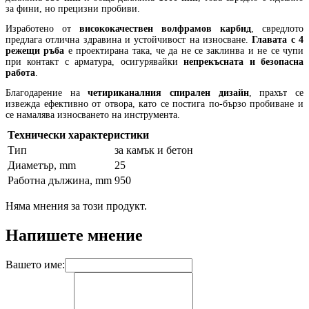
за фини, но прецизни пробиви.
Изработено от
висококачествен волфрамов карбид
, свредлото
предлага отлична здравина и устойчивост на износване.
Главата с 4
режещи ръба
е проектирана така, че да не се заклинва и не се чупи
при контакт с арматура, осигурявайки
непрекъсната и безопасна
работа
.
Благодарение на
четириканалния спирален дизайн
, прахът се
извежда ефективно от отвора, като се постига по-бързо пробиване и
се намалява износването на инструмента.
Технически характеристики
Тип
за камък и бетон
Диаметър, mm
25
Работна дължина, mm
950
Няма мнения за този продукт.
Напишете мнение
Вашето име: