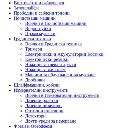
Винтоверти и гайковерти
Ъглошлайфи
Прободни и саблени триони
Почистващи машини
Всички в Почистващи машини
Водоструйки
Прахосмукачки
Градинска техника
Всички в Градинска техника
Тримери
Електрически и Акумулаторни Косачки
Електрически резачки
Ножици за трева и храсти
Ножици за жив плет
Машини за обдухване и засмукване
Дробилки
Шлайфмашини, хобели
Измервателни инструменти
Всички в Измервателни инструменти
Лазерни ролетки
Лазерни нивелири
Оптични нивелири
Детектори
Други уреди за измерване
Фрези и Оберфрези