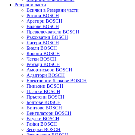
Резервни части
Всички в Резервни части
Ротори BOSCH
Аретири BOSCH
Валове BOSCH
Превключватели BOSCH
Ръкохватки BOSCH
Лагери BOSCH
Биели BOSCH
Корони BOSCH
Четки BOSCH
Ремъци BOSCH
Амортисьори BOSCH
Адаптори BOSCH
Електронни блокове BOSCH
Пиньони BOSCH
Планки BOSCH
Пръстени BOSCH
Болтове BOSCH
Винтове BOSCH
Вентилатори BOSCH
Втулки BOSCH
Гайки BOSCH
Зегерки BOSCH
Закопчалки BOSCH