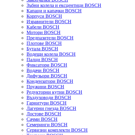
Зъбни колела и ексцентици BOSCH
Капаци и капачки BOSCH
Корпуси BOSCH
Изравнители BOSCH
Кабели BOSCH
Мотори BOSCH
Предпазители BOSCH
Плотове BOSCH
Бутала BOSCH
Водещи колела BOSCH
Палци BOSCH
Фиксатори BOSCH
Водачи BOSCH
Дифузьори BOSCH
Кондензатори BOSCH
Пружини BOSCH
Редукторни кутии BOSCH
Въздуховоди BOSCH
Гарнитури BOSCH
Лагерни гнезда BOSCH
Лостове BOSCH
Сачми BOSCH
Семеринги BOSCH
Сервизни комплекти BOSCH