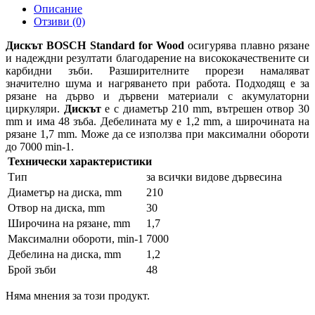
Описание
Отзиви (0)
Дискът
BOSCH
Standard for Wood
осигурява плавно рязане
и надеждни резултати благодарение на висококачествените си
карбидни зъби. Разширителните прорези намаляват
значително шума и нагряването при работа. Подходящ е за
рязане на дърво и дървени материали с акумулаторни
циркуляри.
Дискът
е с диаметър 210 mm, вътрешен отвор 30
mm и има 48 зъба. Дебелината му е 1,2 mm, а широчината на
рязане 1,7 mm. Може да се използва при максимални обороти
до 7000 min-1.
Технически характеристики
Тип
за всички видове дървесина
Диаметър на диска, mm
210
Отвор на диска, mm
30
Широчина на рязане, mm
1,7
Максимални обороти, min-1
7000
Дебелина на диска, mm
1,2
Брой зъби
48
Няма мнения за този продукт.