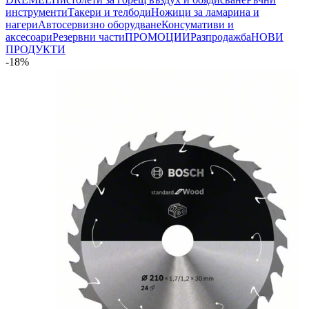
инструменти
Такери и телбоди
Ножици за ламарина и
нагери
Автосервизно оборудване
Консумативи и
аксесоари
Резервни части
ПРОМОЦИИ
Разпродажба
НОВИ
ПРОДУКТИ
-18%