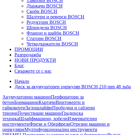
Тампони BOSCH
Държачи BOSCH
Скоби BOSCH
Шалтери и реверси BOSCH
Редуктори BOSCH
Шпиндели BOSCH
Фланци и шайби BOSCH
Статори BOSCH
Четкодържатели BOSCH
ПРОМОЦИИ
Разпродажба
НОВИ ПРОДУКТИ
Блог
Свържете се с нас
Начало
Диск за акумулаторен циркуляр BOSCH 210 mm 48 зъба
Акумулаторни машини
Перфоратори за
бетон
Бормашини
Къртачи
Винтоверти и
гайковерти
Ъглошлайфи
Прободни и саблени
триони
Почистващи машини
Градинска
техника
Шлайфмашини, хобели
Измервателни
инструменти
Фрези и Оберфрези
Отрезни машини и
циркуляри
Мултифункционални инструменти
DREMEL
Пистолети за горещ въздух и боядисване
Ръчни