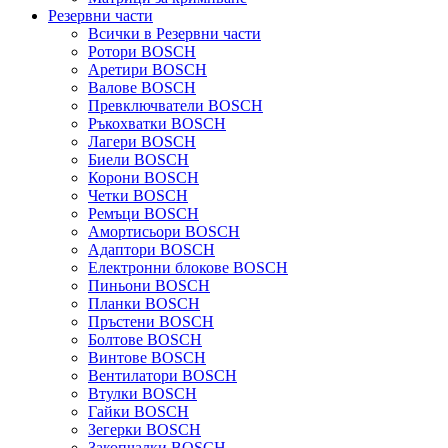
Резервни части
Всички в Резервни части
Ротори BOSCH
Аретири BOSCH
Валове BOSCH
Превключватели BOSCH
Ръкохватки BOSCH
Лагери BOSCH
Биели BOSCH
Корони BOSCH
Четки BOSCH
Ремъци BOSCH
Амортисьори BOSCH
Адаптори BOSCH
Електронни блокове BOSCH
Пиньони BOSCH
Планки BOSCH
Пръстени BOSCH
Болтове BOSCH
Винтове BOSCH
Вентилатори BOSCH
Втулки BOSCH
Гайки BOSCH
Зегерки BOSCH
Закопчалки BOSCH