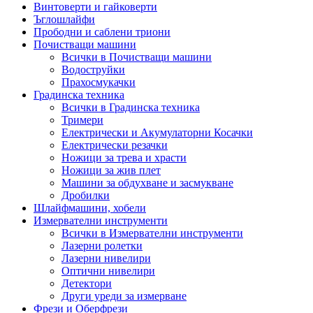
Винтоверти и гайковерти
Ъглошлайфи
Прободни и саблени триони
Почистващи машини
Всички в Почистващи машини
Водоструйки
Прахосмукачки
Градинска техника
Всички в Градинска техника
Тримери
Електрически и Акумулаторни Косачки
Електрически резачки
Ножици за трева и храсти
Ножици за жив плет
Машини за обдухване и засмукване
Дробилки
Шлайфмашини, хобели
Измервателни инструменти
Всички в Измервателни инструменти
Лазерни ролетки
Лазерни нивелири
Оптични нивелири
Детектори
Други уреди за измерване
Фрези и Оберфрези