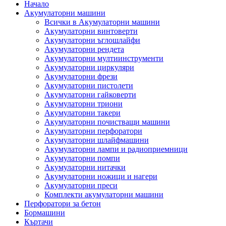
Начало
Акумулаторни машини
Всички в Акумулаторни машини
Акумулаторни винтоверти
Акумулаторни ъглошлайфи
Акумулаторни рендета
Акумулаторни мултиинструменти
Акумулаторни циркуляри
Акумулаторни фрези
Акумулаторни пистолети
Акумулаторни гайковерти
Акумулаторни триони
Акумулаторни такери
Акумулаторни почистващи машини
Акумулаторни перфоратори
Акумулаторни шлайфмашини
Акумулаторни лампи и радиоприемници
Акумулаторни помпи
Акумулаторни нитачки
Акумулаторни ножици и нагери
Акумулаторни преси
Комплекти акумулаторни машини
Перфоратори за бетон
Бормашини
Къртачи