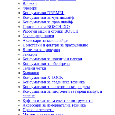
Вложки
Фрезери
Консумативи DREMEL
Консумативи за мултишлайф
Консумативи за прав шлайф
Приставки за BOSCH IXO
Работни маси и стойки BOSCH
Захващащи цанги
Аксесоари за ъглошлайфи
Приставки и филтри за прахоулавяне
Линеали за циркуляр
Зенкери
Консумативи за ножици и нагери
Консумативи за оберфрези
Телени четки
Бъркалки
Консумативи X-LOCK
Консумативи за градинска техника
Консумативи за електрически рендета
Консумативи за пистолети за горещ въздух и
лепене
Куфари и чанти за електроинструменти
Аксесоари за измервателна техника
Пресови челюсти
Матрици за кримпване