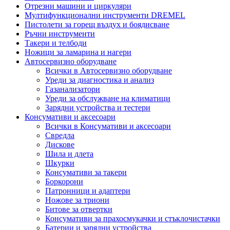
Отрезни машини и циркуляри
Мултифункционални инструменти DREMEL
Пистолети за горещ въздух и боядисване
Ръчни инструменти
Такери и телбоди
Ножици за ламарина и нагери
Автосервизно оборудване
Всички в Автосервизно оборудване
Уреди за диагностика и анализ
Газанализатори
Уреди за обслужване на климатици
Зарядни устройства и тестери
Консумативи и аксесоари
Всички в Консумативи и аксесоари
Свредла
Дискове
Шила и длета
Шкурки
Консумативи за такери
Боркорони
Патронници и адаптери
Ножове за триони
Битове за отвертки
Консумативи за прахосмукачки и стъклочистачки
Батерии и зарядни устройства