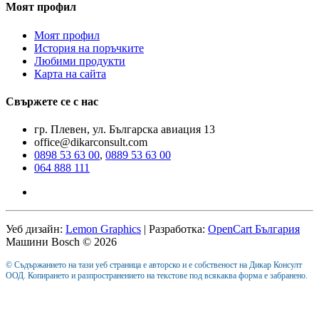
Моят профил
Моят профил
История на поръчките
Любими продукти
Карта на сайта
Свържете се с нас
гр. Плевен, ул. Българска авиация 13
office@dikarconsult.com
0898 53 63 00
,
0889 53 63 00
064 888 111
Уеб дизайн:
Lemon Graphics
| Разработка:
OpenCart България
Машини Bosch © 2026
© Съдържанието на тази уеб страница е авторско и е собственост на Дикар Консулт
ООД. Копирането и разпространението на текстове под всякаква форма е забранено.