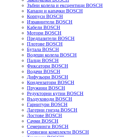
Зъбни колела и ексцентици BOSCH
Капаци и капачки BOSCH
Корпуси BOSCH
Изравнители BOSCH
Кабели BOSCH
Мотори BOSCH
Предпазители BOSCH
Плотове BOSCH
Бутала BOSCH
Водещи колела BOSCH
Палци BOSCH
Фиксатори BOSCH
Водачи BOSCH
Дифузьори BOSCH
Кондензатори BOSCH
Пружини BOSCH
Редукторни кутии BOSCH
Въздуховоди BOSCH
Гарнитури BOSCH
Лагерни гнезда BOSCH
Лостове BOSCH
Сачми BOSCH
Семеринги BOSCH
Сервизни комплекти BOSCH