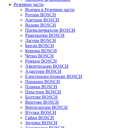
Резервни части
Всички в Резервни части
Ротори BOSCH
Аретири BOSCH
Валове BOSCH
Превключватели BOSCH
Ръкохватки BOSCH
Лагери BOSCH
Биели BOSCH
Корони BOSCH
Четки BOSCH
Ремъци BOSCH
Амортисьори BOSCH
Адаптори BOSCH
Електронни блокове BOSCH
Пиньони BOSCH
Планки BOSCH
Пръстени BOSCH
Болтове BOSCH
Винтове BOSCH
Вентилатори BOSCH
Втулки BOSCH
Гайки BOSCH
Зегерки BOSCH
Закопчалки BOSCH