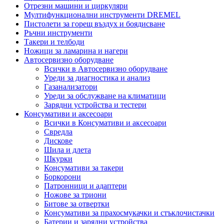
Отрезни машини и циркуляри
Мултифункционални инструменти DREMEL
Пистолети за горещ въздух и боядисване
Ръчни инструменти
Такери и телбоди
Ножици за ламарина и нагери
Автосервизно оборудване
Всички в Автосервизно оборудване
Уреди за диагностика и анализ
Газанализатори
Уреди за обслужване на климатици
Зарядни устройства и тестери
Консумативи и аксесоари
Всички в Консумативи и аксесоари
Свредла
Дискове
Шила и длета
Шкурки
Консумативи за такери
Боркорони
Патронници и адаптери
Ножове за триони
Битове за отвертки
Консумативи за прахосмукачки и стъклочистачки
Батерии и зарядни устройства