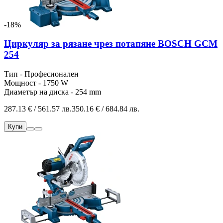
-18%
Циркуляр за рязане чрез потапяне BOSCH GCM
254
Тип - Професионален
Мощност - 1750 W
Диаметър на диска - 254 mm
287.13 € / 561.57 лв.
350.16 € / 684.84 лв.
Купи