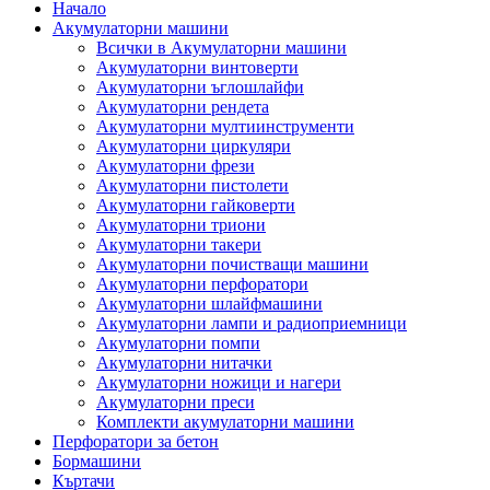
Начало
Акумулаторни машини
Всички в Акумулаторни машини
Акумулаторни винтоверти
Акумулаторни ъглошлайфи
Акумулаторни рендета
Акумулаторни мултиинструменти
Акумулаторни циркуляри
Акумулаторни фрези
Акумулаторни пистолети
Акумулаторни гайковерти
Акумулаторни триони
Акумулаторни такери
Акумулаторни почистващи машини
Акумулаторни перфоратори
Акумулаторни шлайфмашини
Акумулаторни лампи и радиоприемници
Акумулаторни помпи
Акумулаторни нитачки
Акумулаторни ножици и нагери
Акумулаторни преси
Комплекти акумулаторни машини
Перфоратори за бетон
Бормашини
Къртачи