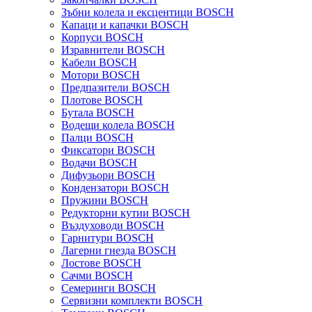
Зъбни колела и ексцентици BOSCH
Капаци и капачки BOSCH
Корпуси BOSCH
Изравнители BOSCH
Кабели BOSCH
Мотори BOSCH
Предпазители BOSCH
Плотове BOSCH
Бутала BOSCH
Водещи колела BOSCH
Палци BOSCH
Фиксатори BOSCH
Водачи BOSCH
Дифузьори BOSCH
Кондензатори BOSCH
Пружини BOSCH
Редукторни кутии BOSCH
Въздуховоди BOSCH
Гарнитури BOSCH
Лагерни гнезда BOSCH
Лостове BOSCH
Сачми BOSCH
Семеринги BOSCH
Сервизни комплекти BOSCH