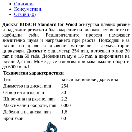
Описание
Консумативи
Отзиви (0)
Дискът
BOSCH
Standard for Wood
осигурява плавно рязане
и надеждни резултати благодарение на висококачествените си
карбидни зъби. Разширителните прорези намаляват
значително шума и нагряването при работа. Подходящ е за
рязане на дърво и дървени материали с акумулаторни
циркуляри.
Дискът
е с диаметър 254 mm, вътрешен отвор 30
mm и има 60 зъба. Дебелината му е 1,6 mm, а широчината на
рязане 2,2 mm. Може да се използва при максимални обороти
до 6000 min-1.
Технически характеристики
Тип
за всички видове дървесина
Диаметър на диска, mm
254
Отвор на диска, mm
30
Широчина на рязане, mm
2,2
Максимални обороти, min-1
6000
Дебелина на диска, mm
1,6
Брой зъби
60