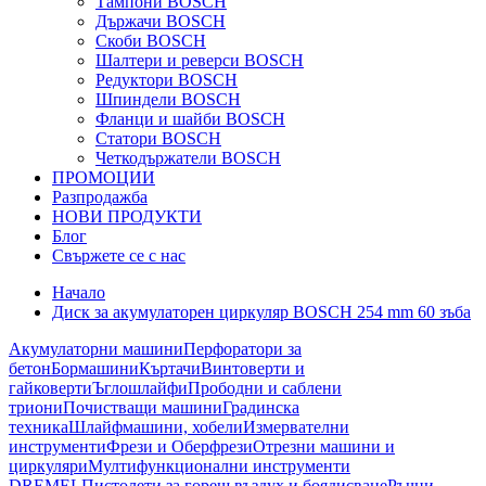
Тампони BOSCH
Държачи BOSCH
Скоби BOSCH
Шалтери и реверси BOSCH
Редуктори BOSCH
Шпиндели BOSCH
Фланци и шайби BOSCH
Статори BOSCH
Четкодържатели BOSCH
ПРОМОЦИИ
Разпродажба
НОВИ ПРОДУКТИ
Блог
Свържете се с нас
Начало
Диск за акумулаторен циркуляр BOSCH 254 mm 60 зъба
Акумулаторни машини
Перфоратори за
бетон
Бормашини
Къртачи
Винтоверти и
гайковерти
Ъглошлайфи
Прободни и саблени
триони
Почистващи машини
Градинска
техника
Шлайфмашини, хобели
Измервателни
инструменти
Фрези и Оберфрези
Отрезни машини и
циркуляри
Мултифункционални инструменти
DREMEL
Пистолети за горещ въздух и боядисване
Ръчни