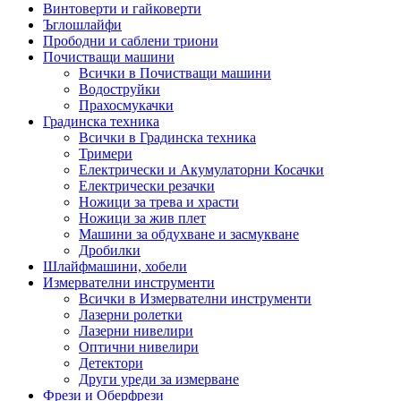
Винтоверти и гайковерти
Ъглошлайфи
Прободни и саблени триони
Почистващи машини
Всички в Почистващи машини
Водоструйки
Прахосмукачки
Градинска техника
Всички в Градинска техника
Тримери
Електрически и Акумулаторни Косачки
Електрически резачки
Ножици за трева и храсти
Ножици за жив плет
Машини за обдухване и засмукване
Дробилки
Шлайфмашини, хобели
Измервателни инструменти
Всички в Измервателни инструменти
Лазерни ролетки
Лазерни нивелири
Оптични нивелири
Детектори
Други уреди за измерване
Фрези и Оберфрези