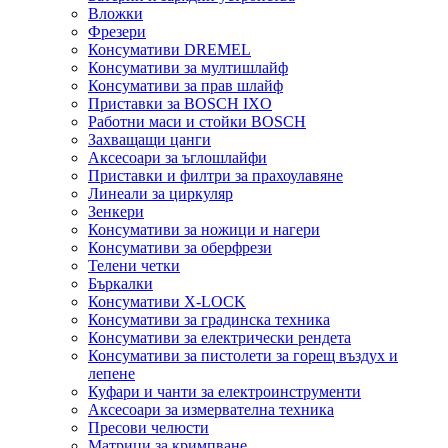
Вложки
Фрезери
Консумативи DREMEL
Консумативи за мултишлайф
Консумативи за прав шлайф
Приставки за BOSCH IXO
Работни маси и стойки BOSCH
Захващащи цанги
Аксесоари за ъглошлайфи
Приставки и филтри за прахоулавяне
Линеали за циркуляр
Зенкери
Консумативи за ножици и нагери
Консумативи за оберфрези
Телени четки
Бъркалки
Консумативи X-LOCK
Консумативи за градинска техника
Консумативи за електрически рендета
Консумативи за пистолети за горещ въздух и
лепене
Куфари и чанти за електроинструменти
Аксесоари за измервателна техника
Пресови челюсти
Матрици за кримпване