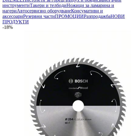
инструменти
Такери и телбоди
Ножици за ламарина и
нагери
Автосервизно оборудване
Консумативи и
аксесоари
Резервни части
ПРОМОЦИИ
Разпродажба
НОВИ
ПРОДУКТИ
-18%