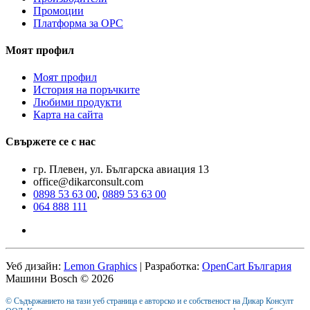
Промоции
Платформа за ОРС
Моят профил
Моят профил
История на поръчките
Любими продукти
Карта на сайта
Свържете се с нас
гр. Плевен, ул. Българска авиация 13
office@dikarconsult.com
0898 53 63 00
,
0889 53 63 00
064 888 111
Уеб дизайн:
Lemon Graphics
| Разработка:
OpenCart България
Машини Bosch © 2026
© Съдържанието на тази уеб страница е авторско и е собственост на Дикар Консулт