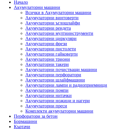
Начало
Акумулаторни машини
Всички в Акумулаторни машини
Акумулаторни винтоверти
Акумулаторни ъглошлайфи
Акумулаторни рендета
Акумулаторни мултиинструменти
Акумулаторни циркуляри
Акумулаторни фрези
Акумулаторни пистолети
Акумулаторни гайковерти
Акумулаторни триони
Акумулаторни такери
Акумулаторни почистващи машини
Акумулаторни перфоратори
Акумулаторни шлайфмашини
Акумулаторни лампи и радиоприемници
Акумулаторни помпи
Акумулаторни нитачки
Акумулаторни ножици и нагери
Акумулаторни преси
Комплекти акумулаторни машини
Перфоратори за бетон
Бормашини
Къртачи