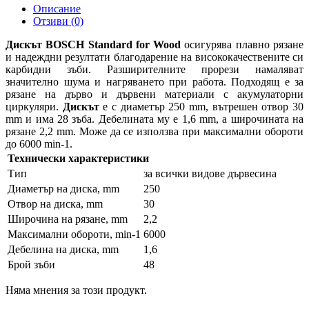
Описание
Отзиви (0)
Дискът
BOSCH
Standard for Wood
осигурява плавно рязане
и надеждни резултати благодарение на висококачествените си
карбидни зъби. Разширителните прорези намаляват
значително шума и нагряването при работа. Подходящ е за
рязане на дърво и дървени материали с акумулаторни
циркуляри.
Дискът
е с диаметър 250 mm, вътрешен отвор 30
mm и има 28 зъба. Дебелината му е 1,6 mm, а широчината на
рязане 2,2 mm. Може да се използва при максимални обороти
до 6000 min-1.
Технически характеристики
Тип
за всички видове дървесина
Диаметър на диска, mm
250
Отвор на диска, mm
30
Широчина на рязане, mm
2,2
Максимални обороти, min-1
6000
Дебелина на диска, mm
1,6
Брой зъби
48
Няма мнения за този продукт.