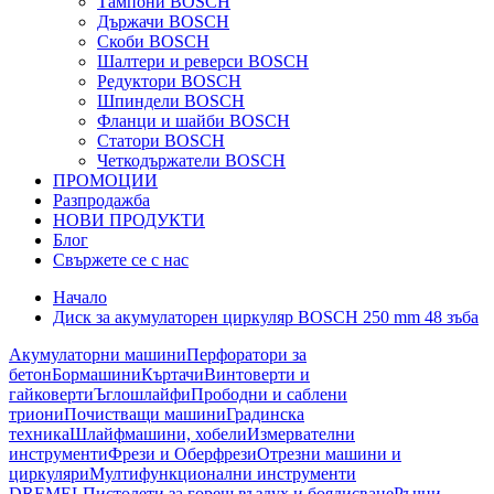
Тампони BOSCH
Държачи BOSCH
Скоби BOSCH
Шалтери и реверси BOSCH
Редуктори BOSCH
Шпиндели BOSCH
Фланци и шайби BOSCH
Статори BOSCH
Четкодържатели BOSCH
ПРОМОЦИИ
Разпродажба
НОВИ ПРОДУКТИ
Блог
Свържете се с нас
Начало
Диск за акумулаторен циркуляр BOSCH 250 mm 48 зъба
Акумулаторни машини
Перфоратори за
бетон
Бормашини
Къртачи
Винтоверти и
гайковерти
Ъглошлайфи
Прободни и саблени
триони
Почистващи машини
Градинска
техника
Шлайфмашини, хобели
Измервателни
инструменти
Фрези и Оберфрези
Отрезни машини и
циркуляри
Мултифункционални инструменти
DREMEL
Пистолети за горещ въздух и боядисване
Ръчни