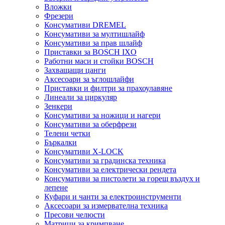
Вложки
Фрезери
Консумативи DREMEL
Консумативи за мултишлайф
Консумативи за прав шлайф
Приставки за BOSCH IXO
Работни маси и стойки BOSCH
Захващащи цанги
Аксесоари за ъглошлайфи
Приставки и филтри за прахоулавяне
Линеали за циркуляр
Зенкери
Консумативи за ножици и нагери
Консумативи за оберфрези
Телени четки
Бъркалки
Консумативи X-LOCK
Консумативи за градинска техника
Консумативи за електрически рендета
Консумативи за пистолети за горещ въздух и
лепене
Куфари и чанти за електроинструменти
Аксесоари за измервателна техника
Пресови челюсти
Матрици за кримпване