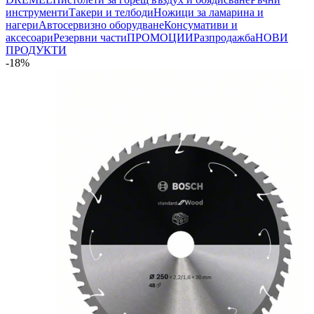
инструменти
Такери и телбоди
Ножици за ламарина и
нагери
Автосервизно оборудване
Консумативи и
аксесоари
Резервни части
ПРОМОЦИИ
Разпродажба
НОВИ
ПРОДУКТИ
-18%