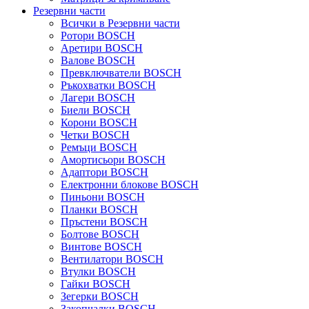
Резервни части
Всички в Резервни части
Ротори BOSCH
Аретири BOSCH
Валове BOSCH
Превключватели BOSCH
Ръкохватки BOSCH
Лагери BOSCH
Биели BOSCH
Корони BOSCH
Четки BOSCH
Ремъци BOSCH
Амортисьори BOSCH
Адаптори BOSCH
Електронни блокове BOSCH
Пиньони BOSCH
Планки BOSCH
Пръстени BOSCH
Болтове BOSCH
Винтове BOSCH
Вентилатори BOSCH
Втулки BOSCH
Гайки BOSCH
Зегерки BOSCH
Закопчалки BOSCH