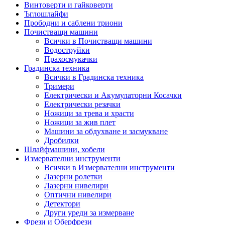
Винтоверти и гайковерти
Ъглошлайфи
Прободни и саблени триони
Почистващи машини
Всички в Почистващи машини
Водоструйки
Прахосмукачки
Градинска техника
Всички в Градинска техника
Тримери
Електрически и Акумулаторни Косачки
Електрически резачки
Ножици за трева и храсти
Ножици за жив плет
Машини за обдухване и засмукване
Дробилки
Шлайфмашини, хобели
Измервателни инструменти
Всички в Измервателни инструменти
Лазерни ролетки
Лазерни нивелири
Оптични нивелири
Детектори
Други уреди за измерване
Фрези и Оберфрези