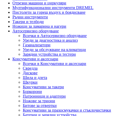
Отрезни машини и циркуляри
Мултифункционални инструменти DREMEL
Пистолети за горещ въздух и боядисване
Ръчни инструменти
Такери и телбоди
Ножици за ламарина и нагери
Автосервизно оборудване
Всички в Автосервизно оборудване
Уреди за диагностика и анализ
Газанализатори
Уреди за обслужване на климатици
Зарядни устройства и тестери
Консумативи и аксесоари
Всички в Консумативи и аксесоари
Свредла
Дискове
Шила и длета
Шкурки
Консумативи за такери
Боркорони
Патронници и адаптери
Ножове за триони
Битове за отвертки
Консумативи за прахосмукачки и стъклочистачки
Батерии и зарядни устройства