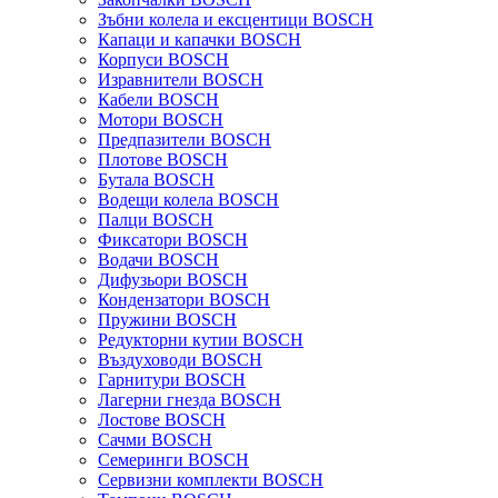
Зъбни колела и ексцентици BOSCH
Капаци и капачки BOSCH
Корпуси BOSCH
Изравнители BOSCH
Кабели BOSCH
Мотори BOSCH
Предпазители BOSCH
Плотове BOSCH
Бутала BOSCH
Водещи колела BOSCH
Палци BOSCH
Фиксатори BOSCH
Водачи BOSCH
Дифузьори BOSCH
Кондензатори BOSCH
Пружини BOSCH
Редукторни кутии BOSCH
Въздуховоди BOSCH
Гарнитури BOSCH
Лагерни гнезда BOSCH
Лостове BOSCH
Сачми BOSCH
Семеринги BOSCH
Сервизни комплекти BOSCH