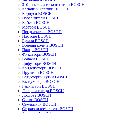
Зъбни колела и ексцентици BOSCH
Капаци и капачки BOSCH
Корпуси BOSCH
Изравнители BOSCH
Кабели BOSCH
Мотори BOSCH
Предпазители BOSCH
Плотове BOSCH
Бутала BOSCH
Водещи колела BOSCH
Палци BOSCH
Фиксатори BOSCH
Водачи BOSCH
Дифузьори BOSCH
Кондензатори BOSCH
Пружини BOSCH
Редукторни кутии BOSCH
Въздуховоди BOSCH
Гарнитури BOSCH
Лагерни гнезда BOSCH
Лостове BOSCH
Сачми BOSCH
Семеринги BOSCH
Сервизни комплекти BOSCH