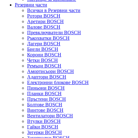
Резервни части
Всички в Резервни части
Ротори BOSCH
Аретири BOSCH
Валове BOSCH
Превключватели BOSCH
Ръкохватки BOSCH
Лагери BOSCH
Биели BOSCH
Корони BOSCH
Четки BOSCH
Ремъци BOSCH
Амортисьори BOSCH
Адаптори BOSCH
Електронни блокове BOSCH
Пиньони BOSCH
Планки BOSCH
Пръстени BOSCH
Болтове BOSCH
Винтове BOSCH
Вентилатори BOSCH
Втулки BOSCH
Гайки BOSCH
Зегерки BOSCH
Закопчалки BOSCH