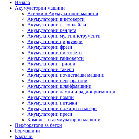
Начало
Акумулаторни машини
Всички в Акумулаторни машини
Акумулаторни винтоверти
Акумулаторни ъглошлайфи
Акумулаторни рендета
Акумулаторни мултиинструменти
Акумулаторни циркуляри
Акумулаторни фрези
Акумулаторни пистолети
Акумулаторни гайковерти
Акумулаторни триони
Акумулаторни такери
Акумулаторни почистващи машини
Акумулаторни перфоратори
Акумулаторни шлайфмашини
Акумулаторни лампи и радиоприемници
Акумулаторни помпи
Акумулаторни нитачки
Акумулаторни ножици и нагери
Акумулаторни преси
Комплекти акумулаторни машини
Перфоратори за бетон
Бормашини
Къртачи