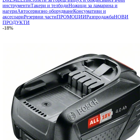
инструменти
Такери и телбоди
Ножици за ламарина и
нагери
Автосервизно оборудване
Консумативи и
аксесоари
Резервни части
ПРОМОЦИИ
Разпродажба
НОВИ
ПРОДУКТИ
-18%