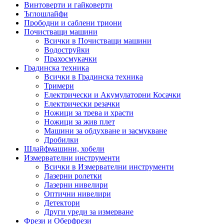
Винтоверти и гайковерти
Ъглошлайфи
Прободни и саблени триони
Почистващи машини
Всички в Почистващи машини
Водоструйки
Прахосмукачки
Градинска техника
Всички в Градинска техника
Тримери
Електрически и Акумулаторни Косачки
Електрически резачки
Ножици за трева и храсти
Ножици за жив плет
Машини за обдухване и засмукване
Дробилки
Шлайфмашини, хобели
Измервателни инструменти
Всички в Измервателни инструменти
Лазерни ролетки
Лазерни нивелири
Оптични нивелири
Детектори
Други уреди за измерване
Фрези и Оберфрези