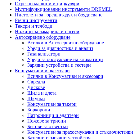
Отрезни машини и циркуляри
Мултифункционални инструменти DREMEL
Пистолети за горещ въздух и боядисване
Ръчни инструменти
Такери и телбоди
Ножици за ламарина и нагери
Автосервизно оборудване
Всички в Автосервизно оборудване
Уреди за диагностика и анализ
Газанализатори
Уреди за обслужване на климатици
Зарядни устройства и тестери
Консумативи и аксесоари
Всички в Консумативи и аксесоари
Свредла
Дискове
Шила и длета
Шкурки
Консумативи за такери
Боркорони
Патронници и адаптери
Ножове за триони
Битове за отвертки
Консумативи за прахосмукачки и стъклочистачки
Батерии и зарядни устройства