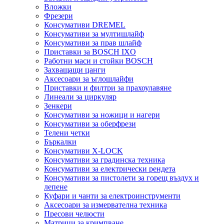
Вложки
Фрезери
Консумативи DREMEL
Консумативи за мултишлайф
Консумативи за прав шлайф
Приставки за BOSCH IXO
Работни маси и стойки BOSCH
Захващащи цанги
Аксесоари за ъглошлайфи
Приставки и филтри за прахоулавяне
Линеали за циркуляр
Зенкери
Консумативи за ножици и нагери
Консумативи за оберфрези
Телени четки
Бъркалки
Консумативи X-LOCK
Консумативи за градинска техника
Консумативи за електрически рендета
Консумативи за пистолети за горещ въздух и
лепене
Куфари и чанти за електроинструменти
Аксесоари за измервателна техника
Пресови челюсти
Матрици за кримпване