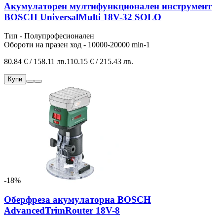
Акумулаторен мултифункционален инструмент
BOSCH UniversalMulti 18V-32 SOLO
Тип - Полупрофесионален
Обороти на празен ход - 10000-20000 min-1
80.84 € / 158.11 лв.
110.15 € / 215.43 лв.
Купи
-18%
Оберфреза акумулаторна BOSCH
AdvancedTrimRouter 18V-8