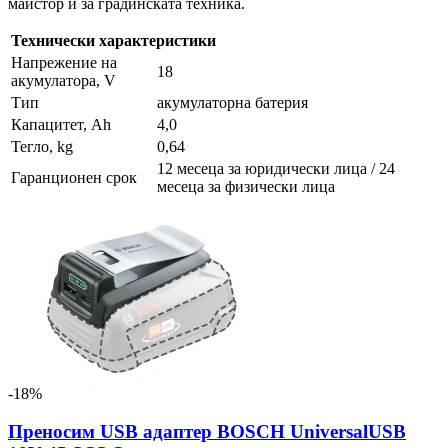
майстор и за градинската техника.
Технически характеристики
Напрежение на
18
акумулатора, V
Тип
акумулаторна батерия
Капацитет, Ah
4,0
Тегло, kg
0,64
12 месеца за юридически лица / 24
Гаранционен срок
месеца за физически лица
-18%
Преносим USB адаптер BOSCH UniversalUSB