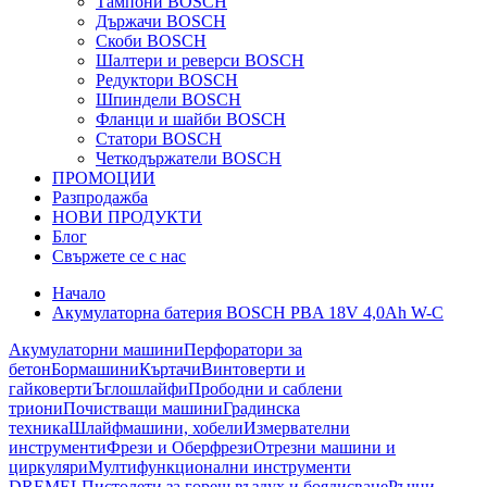
Тампони BOSCH
Държачи BOSCH
Скоби BOSCH
Шалтери и реверси BOSCH
Редуктори BOSCH
Шпиндели BOSCH
Фланци и шайби BOSCH
Статори BOSCH
Четкодържатели BOSCH
ПРОМОЦИИ
Разпродажба
НОВИ ПРОДУКТИ
Блог
Свържете се с нас
Начало
Акумулаторна батерия BOSCH PBA 18V 4,0Ah W-C
Акумулаторни машини
Перфоратори за
бетон
Бормашини
Къртачи
Винтоверти и
гайковерти
Ъглошлайфи
Прободни и саблени
триони
Почистващи машини
Градинска
техника
Шлайфмашини, хобели
Измервателни
инструменти
Фрези и Оберфрези
Отрезни машини и
циркуляри
Мултифункционални инструменти
DREMEL
Пистолети за горещ въздух и боядисване
Ръчни