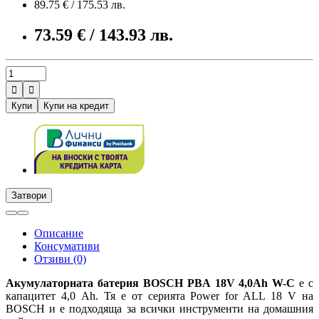
89.75 € / 175.53 лв.
73.59 € / 143.93 лв.


Купи
Купи на кредит
Затвори
Описание
Консумативи
Отзиви (0)
Акумулаторната батерия BOSCH
PBA 18V 4,0Ah W-C
е с
капацитет 4,0 Ah. Тя е от серията Power for ALL 18 V на
BOSCH и е подходяща зa всички инструменти на домашния