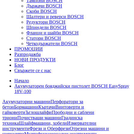
Тампони BOSCH
Държачи BOSCH
Скоби BOSCH
Шалтери и реверси BOSCH
Редуктори BOSCH
Шпиндели BOSCH
Фланци и шайби BOSCH
Статори BOSCH
Четкодържатели BOSCH
ПРОМОЦИИ
Разпродажба
НОВИ ПРОДУКТИ
Блог
Свържете се с нас
Начало
Акумулаторен бояджийски пистолет BOSCH EasySpray
18V-100
Акумулаторни машини
Перфоратори за
бетон
Бормашини
Къртачи
Винтоверти и
гайковерти
Ъглошлайфи
Прободни и саблени
триони
Почистващи машини
Градинска
техника
Шлайфмашини, хобели
Измервателни
инструменти
Фрези и Оберфрези
Отрезни машини и
циркуляри
Мултифункционални инструменти