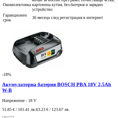
Окомплектовка
картонена кутия, без батерия и зарядно
устройство
Гаранционен
36 месеца след регистрация в интернет
срок
-18%
Акумулаторна батерия BOSCH PBA 18V 2,5Ah
W-B
Напрежение - 18 V
51.85 € / 101.41 лв.
63.23 € / 123.67 лв.