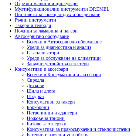
Отрезни машини и циркуляри
Мултифункционални инструменти DREMEL
Пистолети за горещ въздух и боядисване
Ръчни инструменти
Такери и телбоди
Ножици за ламарина и нагери
Автосервизно оборудване
Всички в Автосервизно оборудване
Уреди за диагностика и анализ
Газанализатори
Уреди за обслужване на климатици
Зарядни устройства и тестери
Консумативи и аксесоари
Всички в Консумативи и аксесоари
Свредла
Дискове
Шила и длета
Шкурки
Консумативи за такери
Боркорони
Патронници и адаптери
Ножове за триони
Битове за отвертки
Консумативи за прахосмукачки и стъклочистачки
Батерии и зарядни устройства