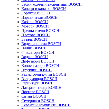
Зъбни колела и ексцентици BOSCH
Капаци и капачки BOSCH
Корпуси BOSCH
Изравнители BOSCH
Кабели BOSCH
Мотори BOSCH
Предпазители BOSCH
Плотове BOSCH
Бутала BOSCH
Водещи колела BOSCH
Палци BOSCH
Фиксатори BOSCH
Водачи BOSCH
Дифузьори BOSCH
Кондензатори BOSCH
Пружини BOSCH
Редукторни кутии BOSCH
Въздуховоди BOSCH
Гарнитури BOSCH
Лагерни гнезда BOSCH
Лостове BOSCH
Сачми BOSCH
Семеринги BOSCH
Сервизни комплекти BOSCH