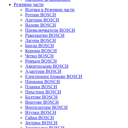
Резервни части
Всички в Резервни части
Ротори BOSCH
Аретири BOSCH
Валове BOSCH
Превключватели BOSCH
Ръкохватки BOSCH
Лагери BOSCH
Биели BOSCH
Корони BOSCH
Четки BOSCH
Ремъци BOSCH
Амортисьори BOSCH
Адаптори BOSCH
Електронни блокове BOSCH
Пиньони BOSCH
Планки BOSCH
Пръстени BOSCH
Болтове BOSCH
Винтове BOSCH
Вентилатори BOSCH
Втулки BOSCH
Гайки BOSCH
Зегерки BOSCH
Закопчалки BOSCH