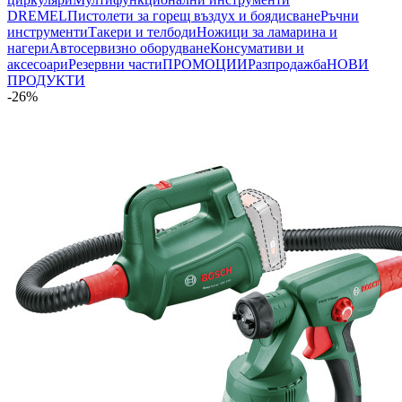
DREMEL
Пистолети за горещ въздух и боядисване
Ръчни
инструменти
Такери и телбоди
Ножици за ламарина и
нагери
Автосервизно оборудване
Консумативи и
аксесоари
Резервни части
ПРОМОЦИИ
Разпродажба
НОВИ
ПРОДУКТИ
-26%