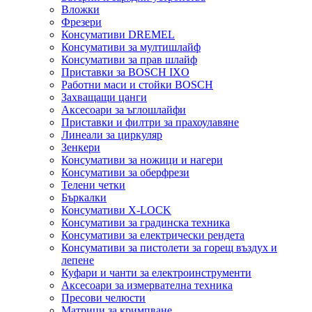
Вложки
Фрезери
Консумативи DREMEL
Консумативи за мултишлайф
Консумативи за прав шлайф
Приставки за BOSCH IXO
Работни маси и стойки BOSCH
Захващащи цанги
Аксесоари за ъглошлайфи
Приставки и филтри за прахоулавяне
Линеали за циркуляр
Зенкери
Консумативи за ножици и нагери
Консумативи за оберфрези
Телени четки
Бъркалки
Консумативи X-LOCK
Консумативи за градинска техника
Консумативи за електрически рендета
Консумативи за пистолети за горещ въздух и
лепене
Куфари и чанти за електроинструменти
Аксесоари за измервателна техника
Пресови челюсти
Матрици за кримпване