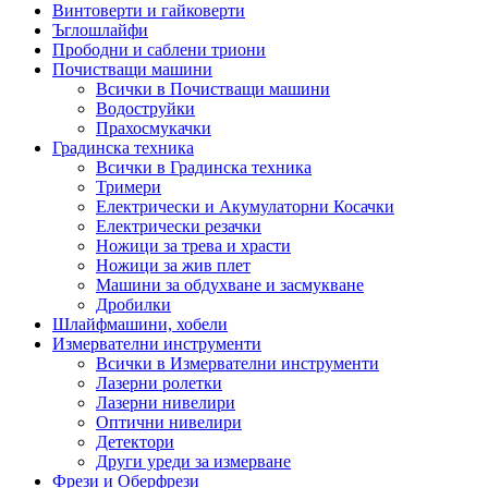
Винтоверти и гайковерти
Ъглошлайфи
Прободни и саблени триони
Почистващи машини
Всички в Почистващи машини
Водоструйки
Прахосмукачки
Градинска техника
Всички в Градинска техника
Тримери
Електрически и Акумулаторни Косачки
Електрически резачки
Ножици за трева и храсти
Ножици за жив плет
Машини за обдухване и засмукване
Дробилки
Шлайфмашини, хобели
Измервателни инструменти
Всички в Измервателни инструменти
Лазерни ролетки
Лазерни нивелири
Оптични нивелири
Детектори
Други уреди за измерване
Фрези и Оберфрези