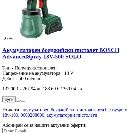
-27%
Акумулаторен бояджийски пистолет BOSCH
AdvancedSpray 18V-500 SOLO
Тип - Полупрофесионален
Напрежение на акумулатора - 18 V
Дебит - 500 ml/min
137.00 € / 267.94 лв.
188.69 € / 369.04 лв.
Купи
Етикети:
акумулаторен бояджийски пистолет bosch easyspray
18v-100
,
0603208000
,
акумулаторни пистолети
Абонирай се за нашите актуални оферти: