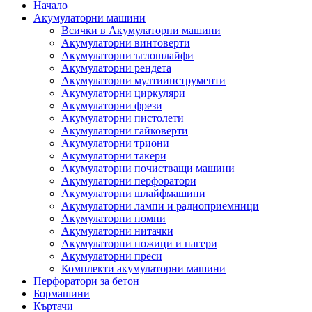
Начало
Акумулаторни машини
Всички в Акумулаторни машини
Акумулаторни винтоверти
Акумулаторни ъглошлайфи
Акумулаторни рендета
Акумулаторни мултиинструменти
Акумулаторни циркуляри
Акумулаторни фрези
Акумулаторни пистолети
Акумулаторни гайковерти
Акумулаторни триони
Акумулаторни такери
Акумулаторни почистващи машини
Акумулаторни перфоратори
Акумулаторни шлайфмашини
Акумулаторни лампи и радиоприемници
Акумулаторни помпи
Акумулаторни нитачки
Акумулаторни ножици и нагери
Акумулаторни преси
Комплекти акумулаторни машини
Перфоратори за бетон
Бормашини
Къртачи