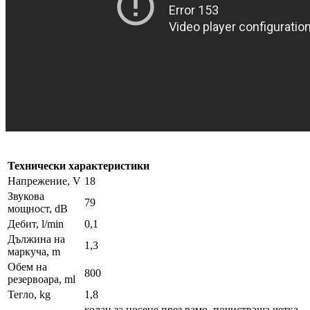
Технически характеристики
Напрежение, V
18
Звукова
79
мощност, dB
Дебит, l/min
0,1
Дължина на
1,3
маркуча, m
Обем на
800
резервоара, ml
Тегло, kg
1,8
колан за носене през рамо, почистваща четка,