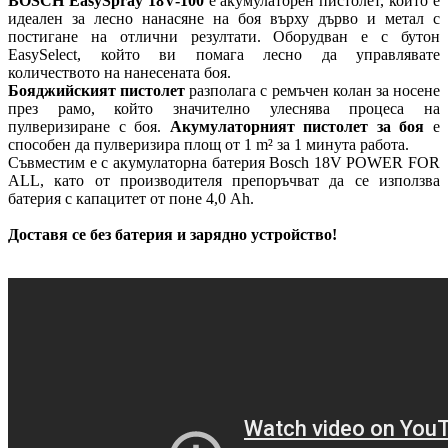
BOSCH EasySpray 18V-100
е акумулаторен пистолет, който е
идеален за лесно нанасяне на боя върху дърво и метал с
постигане на отлични резултати. Оборудван е с бутон
EasySelect, който ви помага лесно да управлявате
количеството на нанесената боя.
Бояджийският пистолет
разполага с ремъчен колан за носене
през рамо, който значително улеснява процеса на
пулверизиране с боя.
Акумулаторният пистолет за боя
е
способен да пулверизира площ от 1 m² за 1 минута работа.
Съвместим е с акумулаторна батерия Bosch 18V POWER FOR
ALL, като от производителя препоръчват да се използва
батерия с капацитет от поне 4,0 Ah.
Доставя се без батерия и зарядно устройство!