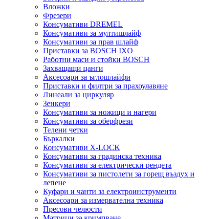
Вложки
Фрезери
Консумативи DREMEL
Консумативи за мултишлайф
Консумативи за прав шлайф
Приставки за BOSCH IXO
Работни маси и стойки BOSCH
Захващащи цанги
Аксесоари за ъглошлайфи
Приставки и филтри за прахоулавяне
Линеали за циркуляр
Зенкери
Консумативи за ножици и нагери
Консумативи за оберфрези
Телени четки
Бъркалки
Консумативи X-LOCK
Консумативи за градинска техника
Консумативи за електрически рендета
Консумативи за пистолети за горещ въздух и
лепене
Куфари и чанти за електроинструменти
Аксесоари за измервателна техника
Пресови челюсти
Матрици за кримпване