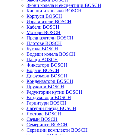
Зъбни колела и ексцентици BOSCH
Капаци и капачки BOSCH
Корпуси BOSCH
Изравнители BOSCH
Кабели BOSCH
Мотори BOSCH
Предпазители BOSCH
Плотове BOSCH
Бутала BOSCH
Водещи колела BOSCH
Палци BOSCH
Фиксатори BOSCH
Водачи BOSCH
Дифузьори BOSCH
Кондензатори BOSCH
Пружини BOSCH
Редукторни кутии BOSCH
Въздуховоди BOSCH
Гарнитури BOSCH
Лагерни гнезда BOSCH
Лостове BOSCH
Сачми BOSCH
Семеринги BOSCH
Сервизни комплекти BOSCH