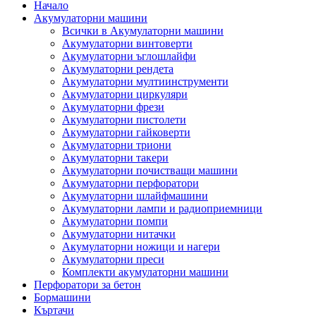
Начало
Акумулаторни машини
Всички в Акумулаторни машини
Акумулаторни винтоверти
Акумулаторни ъглошлайфи
Акумулаторни рендета
Акумулаторни мултиинструменти
Акумулаторни циркуляри
Акумулаторни фрези
Акумулаторни пистолети
Акумулаторни гайковерти
Акумулаторни триони
Акумулаторни такери
Акумулаторни почистващи машини
Акумулаторни перфоратори
Акумулаторни шлайфмашини
Акумулаторни лампи и радиоприемници
Акумулаторни помпи
Акумулаторни нитачки
Акумулаторни ножици и нагери
Акумулаторни преси
Комплекти акумулаторни машини
Перфоратори за бетон
Бормашини
Къртачи