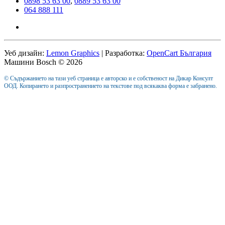
0898 53 63 00
,
0889 53 63 00
064 888 111
Уеб дизайн:
Lemon Graphics
| Разработка:
OpenCart България
Машини Bosch © 2026
© Съдържанието на тази уеб страница е авторско и е собственост на Дикар Консулт
ООД. Копирането и разпространението на текстове под всякаква форма е забранено.