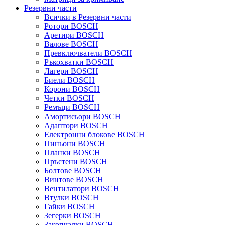
Резервни части
Всички в Резервни части
Ротори BOSCH
Аретири BOSCH
Валове BOSCH
Превключватели BOSCH
Ръкохватки BOSCH
Лагери BOSCH
Биели BOSCH
Корони BOSCH
Четки BOSCH
Ремъци BOSCH
Амортисьори BOSCH
Адаптори BOSCH
Електронни блокове BOSCH
Пиньони BOSCH
Планки BOSCH
Пръстени BOSCH
Болтове BOSCH
Винтове BOSCH
Вентилатори BOSCH
Втулки BOSCH
Гайки BOSCH
Зегерки BOSCH
Закопчалки BOSCH