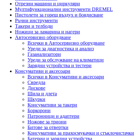
Отрезни машини и циркуляри
Мултифункционални инструменти DREMEL
Пистолети за горещ въздух и боядисване
Ръчни инструменти
Такери и телбоди
Ножици за ламарина и нагери
Автосервизно оборудване
Всички в Автосервизно оборудване
Уреди за диагностика и анализ
Газанализатори
Уреди за обслужване на климатици
Зарядни устройства и тестери
Консумативи и аксесоари
Всички в Консумативи и аксесоари
Свредла
Дискове
Шила и длета
Шкурки
Консумативи за такери
Боркорони
Патронници и адаптери
Ножове за триони
Битове за отвертки
Консумативи за прахосмукачки и стъклочистачки
Батерии и зарядни устройства