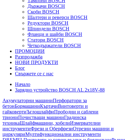
Тампони BOSCH
Държачи BOSCH
Скоби BOSCH
Шалтери и реверси BOSCH
Редуктори BOSCH
Шпиндели BOSCH
Фланци и шайби BOSCH
Статори BOSCH
Четкодържатели BOSCH
ПРОМОЦИИ
Разпродажба
НОВИ ПРОДУКТИ
Блог
Свържете се с нас
Начало
Зарядно устройство BOSCH AL 2x18V-88
Акумулаторни машини
Перфоратори за
бетон
Бормашини
Къртачи
Винтоверти и
гайковерти
Ъглошлайфи
Прободни и саблени
триони
Почистващи машини
Градинска
техника
Шлайфмашини, хобели
Измервателни
инструменти
Фрези и Оберфрези
Отрезни машини и
циркуляри
Мултифункционални инструменти
DREMEL
Пистолети за горещ въздух и боядисване
Ръчни