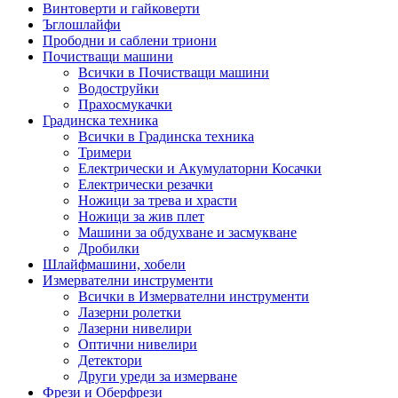
Винтоверти и гайковерти
Ъглошлайфи
Прободни и саблени триони
Почистващи машини
Всички в Почистващи машини
Водоструйки
Прахосмукачки
Градинска техника
Всички в Градинска техника
Тримери
Електрически и Акумулаторни Косачки
Електрически резачки
Ножици за трева и храсти
Ножици за жив плет
Машини за обдухване и засмукване
Дробилки
Шлайфмашини, хобели
Измервателни инструменти
Всички в Измервателни инструменти
Лазерни ролетки
Лазерни нивелири
Оптични нивелири
Детектори
Други уреди за измерване
Фрези и Оберфрези