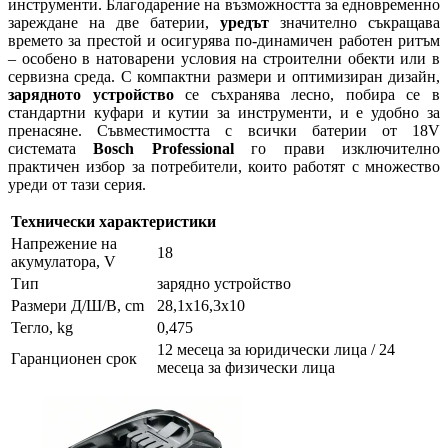
инструменти. Благодарение на възможността за едновременно
зареждане на две батерии,
уредът
значително съкращава
времето за престой и осигурява по-динамичен работен ритъм
– особено в натоварени условия на строителни обекти или в
сервизна среда. С компактни размери и оптимизиран дизайн,
зарядното устройство
се съхранява лесно, побира се в
стандартни куфари и кутии за инструменти, и е удобно за
пренасяне. Съвместимостта с всички батерии от 18V
системата
Bosch Professional
го прави изключително
практичен избор за потребители, които работят с множество
уреди от тази серия.
Технически характеристики
Напрежение на
18
акумулатора, V
Тип
зарядно устройство
Размери Д/Ш/В, cm
28,1x16,3x10
Тегло, kg
0,475
12 месеца за юридически лица / 24
Гаранционен срок
месеца за физически лица