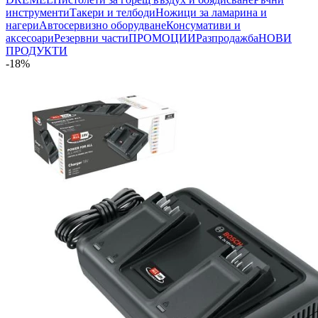
инструменти
Такери и телбоди
Ножици за ламарина и
нагери
Автосервизно оборудване
Консумативи и
аксесоари
Резервни части
ПРОМОЦИИ
Разпродажба
НОВИ
ПРОДУКТИ
-18%