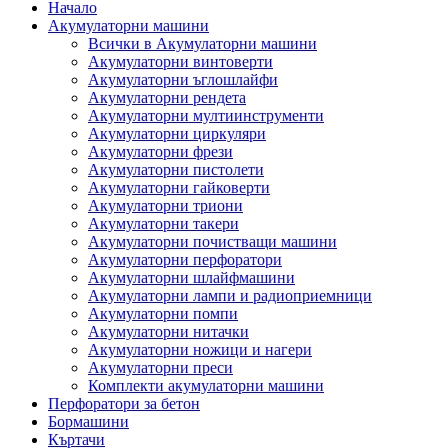
Начало
Акумулаторни машини
Всички в Акумулаторни машини
Акумулаторни винтоверти
Акумулаторни ъглошлайфи
Акумулаторни рендета
Акумулаторни мултиинструменти
Акумулаторни циркуляри
Акумулаторни фрези
Акумулаторни пистолети
Акумулаторни гайковерти
Акумулаторни триони
Акумулаторни такери
Акумулаторни почистващи машини
Акумулаторни перфоратори
Акумулаторни шлайфмашини
Акумулаторни лампи и радиоприемници
Акумулаторни помпи
Акумулаторни нитачки
Акумулаторни ножици и нагери
Акумулаторни преси
Комплекти акумулаторни машини
Перфоратори за бетон
Бормашини
Къртачи