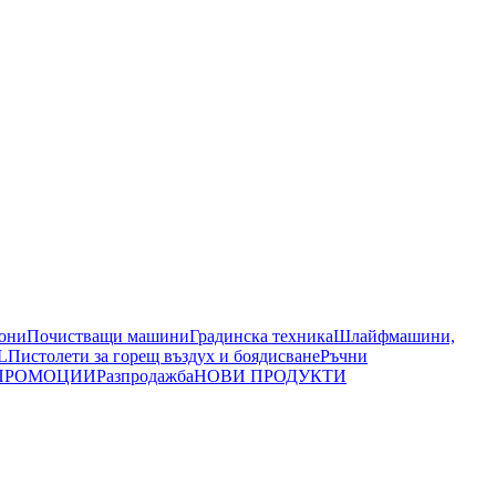
иони
Почистващи машини
Градинска техника
Шлайфмашини,
L
Пистолети за горещ въздух и боядисване
Ръчни
ПРОМОЦИИ
Разпродажба
НОВИ ПРОДУКТИ