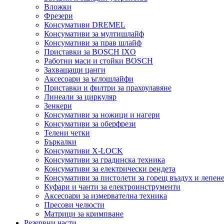
Вложки
Фрезери
Консумативи DREMEL
Консумативи за мултишлайф
Консумативи за прав шлайф
Приставки за BOSCH IXO
Работни маси и стойки BOSCH
Захващащи цанги
Аксесоари за ъглошлайфи
Приставки и филтри за прахоулавяне
Линеали за циркуляр
Зенкери
Консумативи за ножици и нагери
Консумативи за оберфрези
Телени четки
Бъркалки
Консумативи X-LOCK
Консумативи за градинска техника
Консумативи за електрически рендета
Консумативи за пистолети за горещ въздух и лепен
Куфари и чанти за електроинструменти
Аксесоари за измервателна техника
Пресови челюсти
Матрици за кримпване
Резервни части