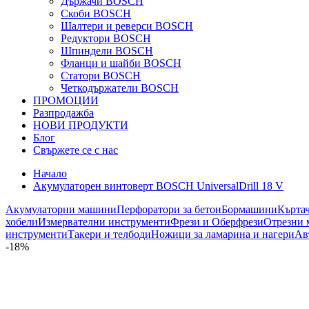
Държачи BOSCH
Скоби BOSCH
Шалтери и реверси BOSCH
Редуктори BOSCH
Шпиндели BOSCH
Фланци и шайби BOSCH
Статори BOSCH
Четкодържатели BOSCH
ПРОМОЦИИ
Разпродажба
НОВИ ПРОДУКТИ
Блог
Свържете се с нас
Начало
Акумулаторен винтоверт BOSCH UniversalDrill 18 V
Акумулаторни машини
Перфоратори за бетон
Бормашини
Кърта
хобели
Измервателни инструменти
Фрези и Оберфрези
Отрезни 
инструменти
Такери и телбоди
Ножици за ламарина и нагери
Ав
-18%