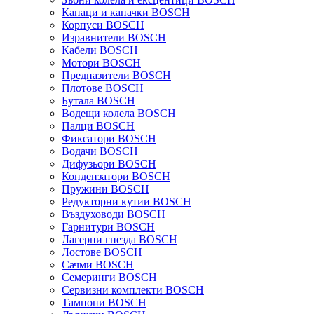
Капаци и капачки BOSCH
Корпуси BOSCH
Изравнители BOSCH
Кабели BOSCH
Мотори BOSCH
Предпазители BOSCH
Плотове BOSCH
Бутала BOSCH
Водещи колела BOSCH
Палци BOSCH
Фиксатори BOSCH
Водачи BOSCH
Дифузьори BOSCH
Кондензатори BOSCH
Пружини BOSCH
Редукторни кутии BOSCH
Въздуховоди BOSCH
Гарнитури BOSCH
Лагерни гнезда BOSCH
Лостове BOSCH
Сачми BOSCH
Семеринги BOSCH
Сервизни комплекти BOSCH
Тампони BOSCH