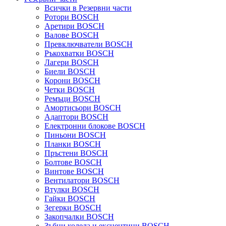
Всички в Резервни части
Ротори BOSCH
Аретири BOSCH
Валове BOSCH
Превключватели BOSCH
Ръкохватки BOSCH
Лагери BOSCH
Биели BOSCH
Корони BOSCH
Четки BOSCH
Ремъци BOSCH
Амортисьори BOSCH
Адаптори BOSCH
Електронни блокове BOSCH
Пиньони BOSCH
Планки BOSCH
Пръстени BOSCH
Болтове BOSCH
Винтове BOSCH
Вентилатори BOSCH
Втулки BOSCH
Гайки BOSCH
Зегерки BOSCH
Закопчалки BOSCH
Зъбни колела и ексцентици BOSCH