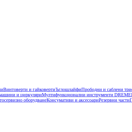
чи
Винтоверти и гайковерти
Ъглошлайфи
Прободни и саблени тр
машини и циркуляри
Мултифункционални инструменти DREME
тосервизно оборудване
Консумативи и аксесоари
Резервни части