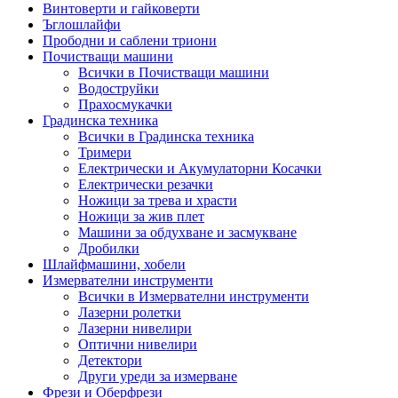
Винтоверти и гайковерти
Ъглошлайфи
Прободни и саблени триони
Почистващи машини
Всички в Почистващи машини
Водоструйки
Прахосмукачки
Градинска техника
Всички в Градинска техника
Тримери
Електрически и Акумулаторни Косачки
Електрически резачки
Ножици за трева и храсти
Ножици за жив плет
Машини за обдухване и засмукване
Дробилки
Шлайфмашини, хобели
Измервателни инструменти
Всички в Измервателни инструменти
Лазерни ролетки
Лазерни нивелири
Оптични нивелири
Детектори
Други уреди за измерване
Фрези и Оберфрези