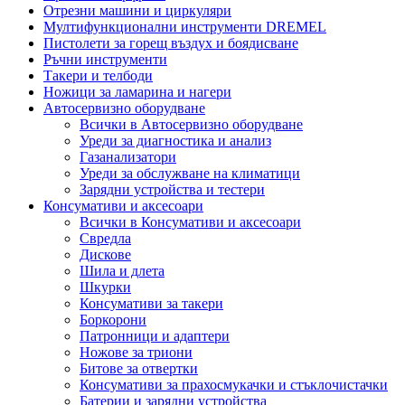
Отрезни машини и циркуляри
Мултифункционални инструменти DREMEL
Пистолети за горещ въздух и боядисване
Ръчни инструменти
Такери и телбоди
Ножици за ламарина и нагери
Автосервизно оборудване
Всички в Автосервизно оборудване
Уреди за диагностика и анализ
Газанализатори
Уреди за обслужване на климатици
Зарядни устройства и тестери
Консумативи и аксесоари
Всички в Консумативи и аксесоари
Свредла
Дискове
Шила и длета
Шкурки
Консумативи за такери
Боркорони
Патронници и адаптери
Ножове за триони
Битове за отвертки
Консумативи за прахосмукачки и стъклочистачки
Батерии и зарядни устройства