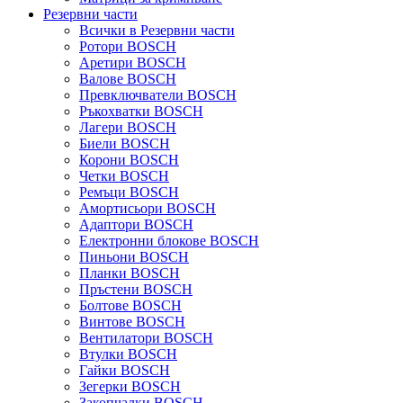
Резервни части
Всички в Резервни части
Ротори BOSCH
Аретири BOSCH
Валове BOSCH
Превключватели BOSCH
Ръкохватки BOSCH
Лагери BOSCH
Биели BOSCH
Корони BOSCH
Четки BOSCH
Ремъци BOSCH
Амортисьори BOSCH
Адаптори BOSCH
Електронни блокове BOSCH
Пиньони BOSCH
Планки BOSCH
Пръстени BOSCH
Болтове BOSCH
Винтове BOSCH
Вентилатори BOSCH
Втулки BOSCH
Гайки BOSCH
Зегерки BOSCH
Закопчалки BOSCH