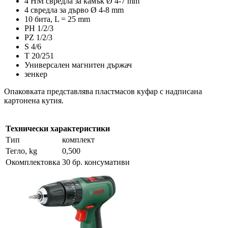
4 HM свредла за камък Ø 4-7 mm
4 свредла за дърво Ø 4-8 mm
10 бита, L = 25 mm
PH 1/2/3
PZ 1/2/3
S 4/6
T 20/251
Универсален магнитен държач
зенкер
Опаковката представлява пластмасов куфар с надписана
картонена кутия.
Технически характеристики
Тип
комплект
Тегло, kg
0,500
Окомплектовка
30 бр. консумативи