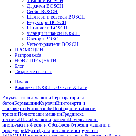
Тампони BOSCH
Държачи BOSCH
Скоби BOSCH
Шалтери и реверси BOSCH
Редуктори BOSCH
Шпиндели BOSCH
Фланци и шайби BOSCH
Статори BOSCH
Четкодържатели BOSCH
ПРОМОЦИИ
Разпродажба
НОВИ ПРОДУКТИ
Блог
Свържете се с нас
Начало
Комплект BOSCH 30 части X-Line
Акумулаторни машини
Перфоратори за
бетон
Бормашини
Къртачи
Винтоверти и
гайковерти
Ъглошлайфи
Прободни и саблени
триони
Почистващи машини
Градинска
техника
Шлайфмашини, хобели
Измервателни
инструменти
Фрези и Оберфрези
Отрезни машини и
циркуляри
Мултифункционални инструменти
DREMEL
Пистолети за горещ въздух и боядисване
Ръчни