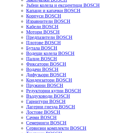
Зъбни колела и ексцентици BOSCH
Капаци и капачки BOSCH
Корпуси BOSCH
Изравнители BOSCH
Кабели BOSCH
Мотори BOSCH
Предпазители BOSCH
Плотове BOSCH
Бутала BOSCH
Водещи колела BOSCH
Палци BOSCH
Фиксатори BOSCH
Водачи BOSCH
Дифузьори BOSCH
Кондензатори BOSCH
Пружини BOSCH
Редукторни кутии BOSCH
Въздуховоди BOSCH
Гарнитури BOSCH
Лагерни гнезда BOSCH
Лостове BOSCH
Сачми BOSCH
Семеринги BOSCH
Сервизни комплекти BOSCH