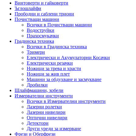
Винтоверти и гайковерти
Ъглошлайфи
Прободни и саблени триони
Почистващи машини
Всички в Почистващи машини
Водоструйки
Прахосмукачки
Градинска техника
Всички в Градинска техника
Тримери
Електрически и Акумулаторни Косачки
Електрически резачки
Ножици за трева и храсти
Ножици за жив плет
Машини за обдухване и засмукване
Дробилки
Шлайфмашини, хобели
Измервателни инструменти
Всички в Измервателни инструменти
Лазерни ролетки
Лазерни нивелири
Оптични нивелири
Детектори
Други уреди за измерване
Фрези и Оберфрези