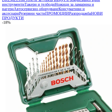
инструменти
Такери и телбоди
Ножици за ламарина и
нагери
Автосервизно оборудване
Консумативи и
аксесоари
Резервни части
ПРОМОЦИИ
Разпродажба
НОВИ
ПРОДУКТИ
-18%