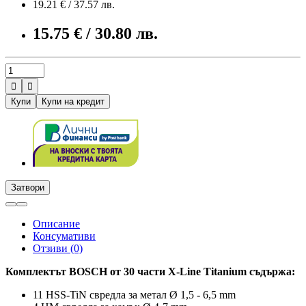
19.21 € / 37.57 лв.
15.75 € / 30.80 лв.


Купи
Купи на кредит
Затвори
Описание
Консумативи
Отзиви (0)
Комплектът BOSCH от 30 части X-Line Titanium съдържа:
11 HSS-TiN свредла за метал Ø 1,5 - 6,5 mm