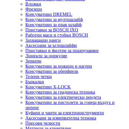
Вложки
Фрезери
Консумативи DREMEL
Консумативи за мултишлайф
Консумативи за прав шлайф
Приставки за BOSCH IXO
Работни маси и стойки BOSCH
Захващащи цанги
Аксесоари за ъглошлайфи
Приставки и филтри за прахоулавяне
Линеали за циркуляр
Зенкери
Консумативи за ножици и нагери
Консумативи за оберфрези
Телени четки
Бъркалки
Консумативи X-LOCK
Консумативи за градинска техника
Консумативи за електрически рендета
Консумативи за пистолети за горещ въздух и
лепене
Куфари и чанти за електроинструменти
Аксесоари за измервателна техника
Пресови челюсти
Матрици за кримпване