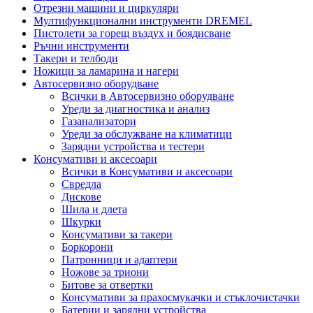
Отрезни машини и циркуляри
Мултифункционални инструменти DREMEL
Пистолети за горещ въздух и боядисване
Ръчни инструменти
Такери и телбоди
Ножици за ламарина и нагери
Автосервизно оборудване
Всички в Автосервизно оборудване
Уреди за диагностика и анализ
Газанализатори
Уреди за обслужване на климатици
Зарядни устройства и тестери
Консумативи и аксесоари
Всички в Консумативи и аксесоари
Свредла
Дискове
Шила и длета
Шкурки
Консумативи за такери
Боркорони
Патронници и адаптери
Ножове за триони
Битове за отвертки
Консумативи за прахосмукачки и стъклочистачки
Батерии и зарядни устройства