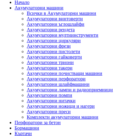
Начало
Акумулаторни машини
Всички в Акумулаторни машини
Акумулаторни винтоверти
Акумулаторни ъглошлайфи
Акумулаторни рендета
Акумулаторни мултиинструменти
Акумулаторни циркуляри
Акумулаторни фрези
Акумулаторни пистолети
Акумулаторни гайковерти
Акумулаторни триони
Акумулаторни такери
Акумулаторни почистващи машини
Акумулаторни перфоратори
Акумулаторни шлайфмашини
Акумулаторни лампи и радиоприемници
Акумулаторни помпи
Акумулаторни нитачки
Акумулаторни ножици и нагери
Акумулаторни преси
Комплекти акумулаторни машини
Перфоратори за бетон
Бормашини
Къртачи