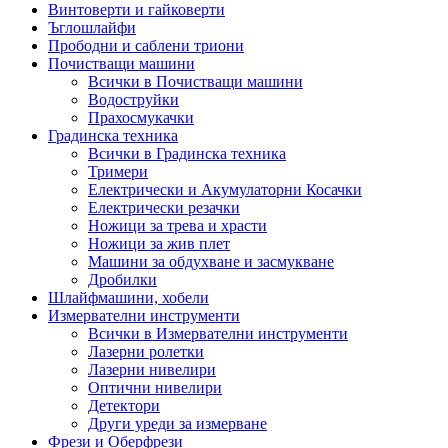
Винтоверти и гайковерти
Ъглошлайфи
Прободни и саблени триони
Почистващи машини
Всички в Почистващи машини
Водоструйки
Прахосмукачки
Градинска техника
Всички в Градинска техника
Тримери
Електрически и Акумулаторни Косачки
Електрически резачки
Ножици за трева и храсти
Ножици за жив плет
Машини за обдухване и засмукване
Дробилки
Шлайфмашини, хобели
Измервателни инструменти
Всички в Измервателни инструменти
Лазерни ролетки
Лазерни нивелири
Оптични нивелири
Детектори
Други уреди за измерване
Фрези и Оберфрези