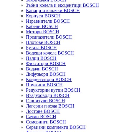
Зъбни колела и ексцентици BOSCH
Капаци и капачки BOSCH
Корпуси BOSCH
Изравнители BOSCH
Кабели BOSCH
Мотори BOSCH
Предпазители BOSCH
Плотове BOSCH
Бутала BOSCH
Водещи колела BOSCH
Палци BOSCH
Фиксатори BOSCH
Водачи BOSCH
Дифузьори BOSCH
Кондензатори BOSCH
Пружини BOSCH
Редукторни кутии BOSCH
Въздуховоди BOSCH
Гарнитури BOSCH
Лагерни гнезда BOSCH
Лостове BOSCH
Сачми BOSCH
Семеринги BOSCH
Сервизни комплекти BOSCH