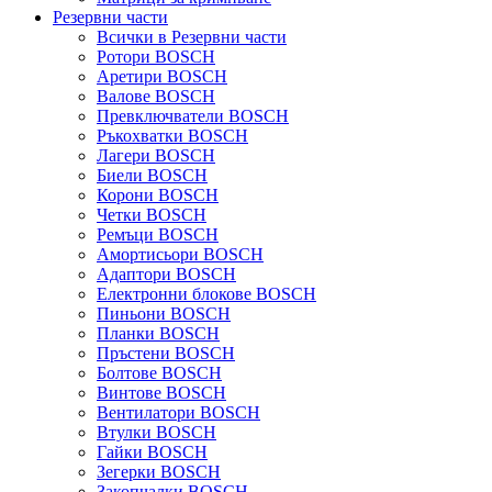
Резервни части
Всички в Резервни части
Ротори BOSCH
Аретири BOSCH
Валове BOSCH
Превключватели BOSCH
Ръкохватки BOSCH
Лагери BOSCH
Биели BOSCH
Корони BOSCH
Четки BOSCH
Ремъци BOSCH
Амортисьори BOSCH
Адаптори BOSCH
Електронни блокове BOSCH
Пиньони BOSCH
Планки BOSCH
Пръстени BOSCH
Болтове BOSCH
Винтове BOSCH
Вентилатори BOSCH
Втулки BOSCH
Гайки BOSCH
Зегерки BOSCH
Закопчалки BOSCH