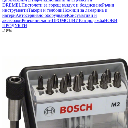
DREMEL
Пистолети за горещ въздух и боядисване
Ръчни
инструменти
Такери и телбоди
Ножици за ламарина и
нагери
Автосервизно оборудване
Консумативи и
аксесоари
Резервни части
ПРОМОЦИИ
Разпродажба
НОВИ
ПРОДУКТИ
-18%