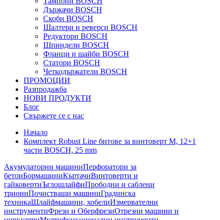
Тампони BOSCH
Държачи BOSCH
Скоби BOSCH
Шалтери и реверси BOSCH
Редуктори BOSCH
Шпиндели BOSCH
Фланци и шайби BOSCH
Статори BOSCH
Четкодържатели BOSCH
ПРОМОЦИИ
Разпродажба
НОВИ ПРОДУКТИ
Блог
Свържете се с нас
Начало
Комплект Robust Line битове за винтоверт M, 12+1
части BOSCH, 25 mm
Акумулаторни машини
Перфоратори за
бетон
Бормашини
Къртачи
Винтоверти и
гайковерти
Ъглошлайфи
Прободни и саблени
триони
Почистващи машини
Градинска
техника
Шлайфмашини, хобели
Измервателни
инструменти
Фрези и Оберфрези
Отрезни машини и
циркуляри
Мултифункционални инструменти