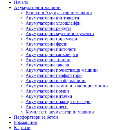
Начало
Акумулаторни машини
Всички в Акумулаторни машини
Акумулаторни винтоверти
Акумулаторни ъглошлайфи
Акумулаторни рендета
Акумулаторни мултиинструменти
Акумулаторни циркуляри
Акумулаторни фрези
Акумулаторни пистолети
Акумулаторни гайковерти
Акумулаторни триони
Акумулаторни такери
Акумулаторни почистващи машини
Акумулаторни перфоратори
Акумулаторни шлайфмашини
Акумулаторни лампи и радиоприемници
Акумулаторни помпи
Акумулаторни нитачки
Акумулаторни ножици и нагери
Акумулаторни преси
Комплекти акумулаторни машини
Перфоратори за бетон
Бормашини
Къртачи