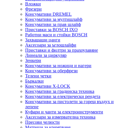
Вложки
Фрезери
Консумативи DREMEL
Консумативи за мултишлайф
Консумативи за прав шлайф
Приставки за BOSCH IXO
Работни маси и стойки BOSCH
Захващащи цанги
Аксесоари за ъглошлайфи
Приставки и филтри за прахоулавяне
Линеали за циркуляр
Зенкери
Консумативи за ножици и нагери
Консумативи за оберфрези
Телени четки
Бъркалки
Консумативи X-LOCK
Консумативи за градинска техника
Консумативи за електрически рендета
Консумативи за пистолети за горещ въздух и
лепене
Куфари и чанти за електроинструменти
Аксесоари за измервателна техника
Пресови челюсти
Матрици за кримпване