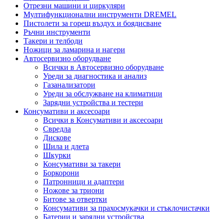
Отрезни машини и циркуляри
Мултифункционални инструменти DREMEL
Пистолети за горещ въздух и боядисване
Ръчни инструменти
Такери и телбоди
Ножици за ламарина и нагери
Автосервизно оборудване
Всички в Автосервизно оборудване
Уреди за диагностика и анализ
Газанализатори
Уреди за обслужване на климатици
Зарядни устройства и тестери
Консумативи и аксесоари
Всички в Консумативи и аксесоари
Свредла
Дискове
Шила и длета
Шкурки
Консумативи за такери
Боркорони
Патронници и адаптери
Ножове за триони
Битове за отвертки
Консумативи за прахосмукачки и стъклочистачки
Батерии и зарядни устройства