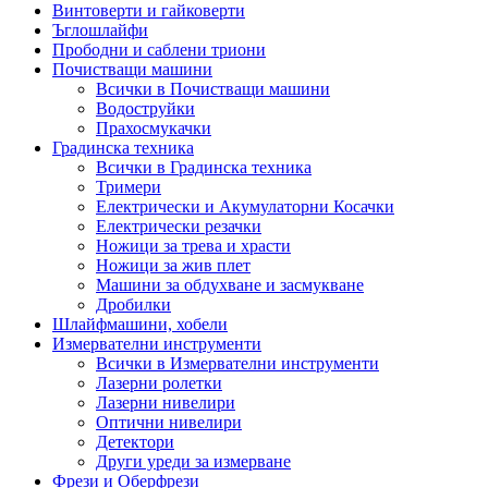
Винтоверти и гайковерти
Ъглошлайфи
Прободни и саблени триони
Почистващи машини
Всички в Почистващи машини
Водоструйки
Прахосмукачки
Градинска техника
Всички в Градинска техника
Тримери
Електрически и Акумулаторни Косачки
Електрически резачки
Ножици за трева и храсти
Ножици за жив плет
Машини за обдухване и засмукване
Дробилки
Шлайфмашини, хобели
Измервателни инструменти
Всички в Измервателни инструменти
Лазерни ролетки
Лазерни нивелири
Оптични нивелири
Детектори
Други уреди за измерване
Фрези и Оберфрези