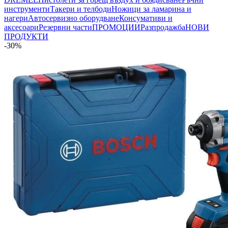
инструменти
Такери и телбоди
Ножици за ламарина и
нагери
Автосервизно оборудване
Консумативи и
аксесоари
Резервни части
ПРОМОЦИИ
Разпродажба
НОВИ
ПРОДУКТИ
-30%