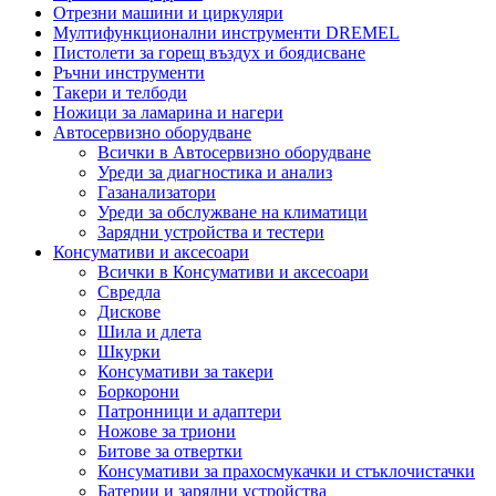
Отрезни машини и циркуляри
Мултифункционални инструменти DREMEL
Пистолети за горещ въздух и боядисване
Ръчни инструменти
Такери и телбоди
Ножици за ламарина и нагери
Автосервизно оборудване
Всички в Автосервизно оборудване
Уреди за диагностика и анализ
Газанализатори
Уреди за обслужване на климатици
Зарядни устройства и тестери
Консумативи и аксесоари
Всички в Консумативи и аксесоари
Свредла
Дискове
Шила и длета
Шкурки
Консумативи за такери
Боркорони
Патронници и адаптери
Ножове за триони
Битове за отвертки
Консумативи за прахосмукачки и стъклочистачки
Батерии и зарядни устройства