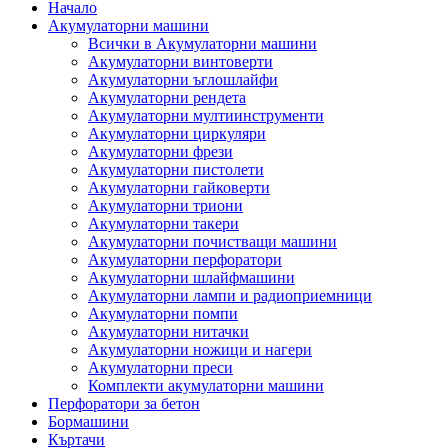
Начало
Акумулаторни машини
Всички в Акумулаторни машини
Акумулаторни винтоверти
Акумулаторни ъглошлайфи
Акумулаторни рендета
Акумулаторни мултиинструменти
Акумулаторни циркуляри
Акумулаторни фрези
Акумулаторни пистолети
Акумулаторни гайковерти
Акумулаторни триони
Акумулаторни такери
Акумулаторни почистващи машини
Акумулаторни перфоратори
Акумулаторни шлайфмашини
Акумулаторни лампи и радиоприемници
Акумулаторни помпи
Акумулаторни нитачки
Акумулаторни ножици и нагери
Акумулаторни преси
Комплекти акумулаторни машини
Перфоратори за бетон
Бормашини
Къртачи