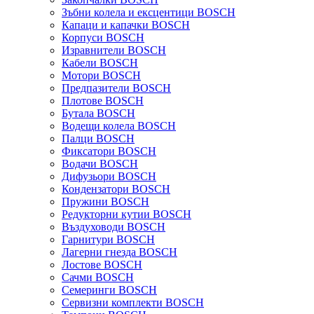
Зъбни колела и ексцентици BOSCH
Капаци и капачки BOSCH
Корпуси BOSCH
Изравнители BOSCH
Кабели BOSCH
Мотори BOSCH
Предпазители BOSCH
Плотове BOSCH
Бутала BOSCH
Водещи колела BOSCH
Палци BOSCH
Фиксатори BOSCH
Водачи BOSCH
Дифузьори BOSCH
Кондензатори BOSCH
Пружини BOSCH
Редукторни кутии BOSCH
Въздуховоди BOSCH
Гарнитури BOSCH
Лагерни гнезда BOSCH
Лостове BOSCH
Сачми BOSCH
Семеринги BOSCH
Сервизни комплекти BOSCH