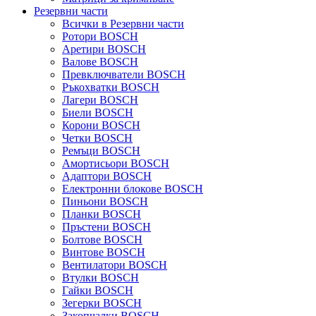
Резервни части
Всички в Резервни части
Ротори BOSCH
Аретири BOSCH
Валове BOSCH
Превключватели BOSCH
Ръкохватки BOSCH
Лагери BOSCH
Биели BOSCH
Корони BOSCH
Четки BOSCH
Ремъци BOSCH
Амортисьори BOSCH
Адаптори BOSCH
Електронни блокове BOSCH
Пиньони BOSCH
Планки BOSCH
Пръстени BOSCH
Болтове BOSCH
Винтове BOSCH
Вентилатори BOSCH
Втулки BOSCH
Гайки BOSCH
Зегерки BOSCH
Закопчалки BOSCH