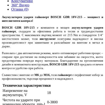
Консумативи
360° Видео
Отзиви (0)
Акумулаторен ударен гайковерт BOSCH GDR 18V-215 – мощност и
интелигентен контрол!
BOSCH GDR 18V-215
е компактен и мощен
акумулаторен ударен
гайковерт
, създаден за ефективна работа в тесни и труднодостъпни
пространства. С максимален въртящ момент от 215 Nm и стандартен 1/4"
шестостенен захват, този
инструмент
осигурява надеждност и висока
производителност при завинтване и разхлабване на винтове в метал и
дърво.
Разполага с два автоматични режима, които оптимизират работния процес –
спиране при достигане на повърхността или забавяне на скоростта, което
предотвратява повреди върху материала. Благодарение на ергономичния
дизайн и компактната конструкция,
BOSCH GDR 18V-215
предлага отличен
контрол и удобство при работа.
Съвместим с винтове от
M6
до
M16,
този
гайковерт
е перфектният избор за
професионалисти, търсещи прецизност и надеждност.
Технически характеристики
Напрежение на
18
акумулатора, V
Честота на ударите при
0-3800
номинални обороти, min-1