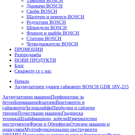
Тампони BOSCH
Държачи BOSCH
Скоби BOSCH
Шалтери и реверси BOSCH
Редуктори BOSCH
Шпиндели BOSCH
Фланци и шайби BOSCH
Статори BOSCH
Четкодържатели BOSCH
ПРОМОЦИИ
Разпродажба
НОВИ ПРОДУКТИ
Блог
Свържете се с нас
Начало
Акумулаторен ударен гайковерт BOSCH GDR 18V-215
Акумулаторни машини
Перфоратори за
бетон
Бормашини
Къртачи
Винтоверти и
гайковерти
Ъглошлайфи
Прободни и саблени
триони
Почистващи машини
Градинска
техника
Шлайфмашини, хобели
Измервателни
инструменти
Фрези и Оберфрези
Отрезни машини и
циркуляри
Мултифункционални инструменти
DREMEL
Пистолети за горещ въздух и боядисване
Ръчни