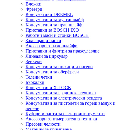
Вложки
Фрезери
Консумативи DREMEL
Консумативи за мултишлайф
Консумативи за прав шлайф
Приставки за BOSCH IXO
Работни маси и стойки BOSCH
Захващащи цанги
Аксесоари за ъглошлайфи
Приставки и филтри за прахоулавяне
Линеали за циркуляр
Зенкери
Консумативи за ножици и нагери
Консумативи за оберфрези
Телени четки
Бъркалки
Консумативи X-LOCK
Консумативи за градинска техника
Консумативи за електрически рендета
Консумативи за пистолети за горещ въздух и
лепене
Куфари и чанти за електроинструменти
Аксесоари за измервателна техника
Пресови челюсти
Матрици за кримпване