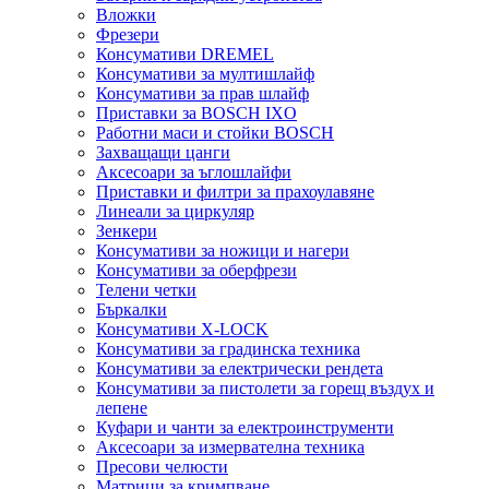
Вложки
Фрезери
Консумативи DREMEL
Консумативи за мултишлайф
Консумативи за прав шлайф
Приставки за BOSCH IXO
Работни маси и стойки BOSCH
Захващащи цанги
Аксесоари за ъглошлайфи
Приставки и филтри за прахоулавяне
Линеали за циркуляр
Зенкери
Консумативи за ножици и нагери
Консумативи за оберфрези
Телени четки
Бъркалки
Консумативи X-LOCK
Консумативи за градинска техника
Консумативи за електрически рендета
Консумативи за пистолети за горещ въздух и
лепене
Куфари и чанти за електроинструменти
Аксесоари за измервателна техника
Пресови челюсти
Матрици за кримпване