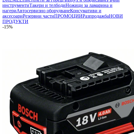
инструменти
Такери и телбоди
Ножици за ламарина и
нагери
Автосервизно оборудване
Консумативи и
аксесоари
Резервни части
ПРОМОЦИИ
Разпродажба
НОВИ
ПРОДУКТИ
-15%