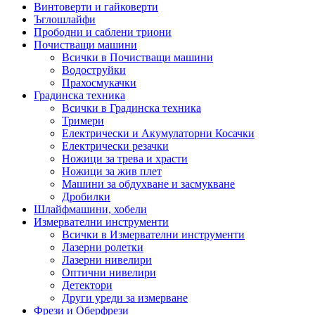
Винтоверти и гайковерти
Ъглошлайфи
Прободни и саблени триони
Почистващи машини
Всички в Почистващи машини
Водоструйки
Прахосмукачки
Градинска техника
Всички в Градинска техника
Тримери
Електрически и Акумулаторни Косачки
Електрически резачки
Ножици за трева и храсти
Ножици за жив плет
Машини за обдухване и засмукване
Дробилки
Шлайфмашини, хобели
Измервателни инструменти
Всички в Измервателни инструменти
Лазерни ролетки
Лазерни нивелири
Оптични нивелири
Детектори
Други уреди за измерване
Фрези и Оберфрези