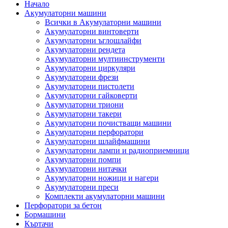
Начало
Акумулаторни машини
Всички в Акумулаторни машини
Акумулаторни винтоверти
Акумулаторни ъглошлайфи
Акумулаторни рендета
Акумулаторни мултиинструменти
Акумулаторни циркуляри
Акумулаторни фрези
Акумулаторни пистолети
Акумулаторни гайковерти
Акумулаторни триони
Акумулаторни такери
Акумулаторни почистващи машини
Акумулаторни перфоратори
Акумулаторни шлайфмашини
Акумулаторни лампи и радиоприемници
Акумулаторни помпи
Акумулаторни нитачки
Акумулаторни ножици и нагери
Акумулаторни преси
Комплекти акумулаторни машини
Перфоратори за бетон
Бормашини
Къртачи