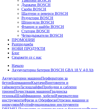
Тампони BOSCH
Държачи BOSCH
Скоби BOSCH
Шалтери и реверси BOSCH
Редуктори BOSCH
Шпиндели BOSCH
Фланци и шайби BOSCH
Статори BOSCH
Четкодържатели BOSCH
ПРОМОЦИИ
Разпродажба
НОВИ ПРОДУКТИ
Блог
Свържете се с нас
Начало
Акумулаторна батерия BOSCH GBA 18 V 4,0 Ah
Акумулаторни машини
Перфоратори за
бетон
Бормашини
Къртачи
Винтоверти и
гайковерти
Ъглошлайфи
Прободни и саблени
триони
Почистващи машини
Градинска
техника
Шлайфмашини, хобели
Измервателни
инструменти
Фрези и Оберфрези
Отрезни машини и
циркуляри
Мултифункционални инструменти
DREMEL
Пистолети за горещ въздух и боядисване
Ръчни