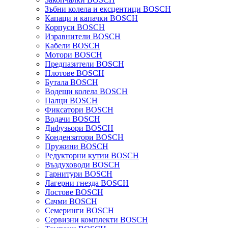
Зъбни колела и ексцентици BOSCH
Капаци и капачки BOSCH
Корпуси BOSCH
Изравнители BOSCH
Кабели BOSCH
Мотори BOSCH
Предпазители BOSCH
Плотове BOSCH
Бутала BOSCH
Водещи колела BOSCH
Палци BOSCH
Фиксатори BOSCH
Водачи BOSCH
Дифузьори BOSCH
Кондензатори BOSCH
Пружини BOSCH
Редукторни кутии BOSCH
Въздуховоди BOSCH
Гарнитури BOSCH
Лагерни гнезда BOSCH
Лостове BOSCH
Сачми BOSCH
Семеринги BOSCH
Сервизни комплекти BOSCH