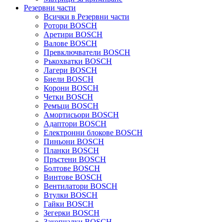
Резервни части
Всички в Резервни части
Ротори BOSCH
Аретири BOSCH
Валове BOSCH
Превключватели BOSCH
Ръкохватки BOSCH
Лагери BOSCH
Биели BOSCH
Корони BOSCH
Четки BOSCH
Ремъци BOSCH
Амортисьори BOSCH
Адаптори BOSCH
Електронни блокове BOSCH
Пиньони BOSCH
Планки BOSCH
Пръстени BOSCH
Болтове BOSCH
Винтове BOSCH
Вентилатори BOSCH
Втулки BOSCH
Гайки BOSCH
Зегерки BOSCH
Закопчалки BOSCH