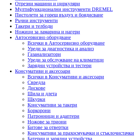
Отрезни машини и циркуляри
Мултифункционални инструменти DREMEL
Пистолети за горещ въздух и боядисване
Ръчни инструменти
Такери и телбоди
Ножици за ламарина и нагери
Автосервизно оборудване
Всички в Автосервизно оборудване
Уреди за диагностика и анализ
Газанализатори
Уреди за обслужване на климатици
Зарядни устройства и тестери
Консумативи и аксесоари
Всички в Консумативи и аксесоари
Свредла
Дискове
Шила и длета
Шкурки
Консумативи за такери
Боркорони
Патронници и адаптери
Ножове за триони
Битове за отвертки
Консумативи за прахосмукачки и стъклочистачки
Батерии и зарядни устройства