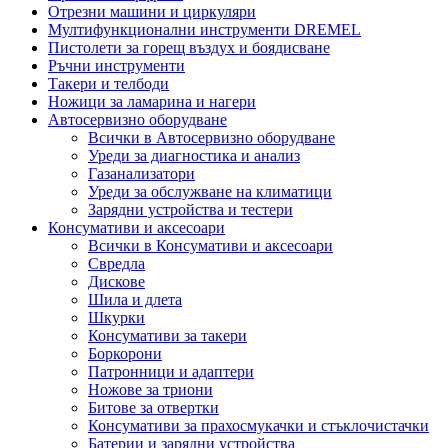
Отрезни машини и циркуляри
Мултифункционални инструменти DREMEL
Пистолети за горещ въздух и боядисване
Ръчни инструменти
Такери и телбоди
Ножици за ламарина и нагери
Автосервизно оборудване
Всички в Автосервизно оборудване
Уреди за диагностика и анализ
Газанализатори
Уреди за обслужване на климатици
Зарядни устройства и тестери
Консумативи и аксесоари
Всички в Консумативи и аксесоари
Свредла
Дискове
Шила и длета
Шкурки
Консумативи за такери
Боркорони
Патронници и адаптери
Ножове за триони
Битове за отвертки
Консумативи за прахосмукачки и стъклочистачки
Батерии и зарядни устройства