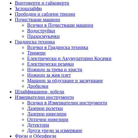
Винтоверти и гайковерти
Ъглошлайфи
Прободни и саблени триони
Почистващи машини
Всички в Почистващи машини
Водоструйки
Прахосмукачки
Градинска техника
Всички в Градинска техника
Тримери
Електрически и Акумулаторни Косачки
Електрически резачки
Ножици за трева и храсти
Ножици за жив плет
Машини за обдухване и засмукване
Дробилки
Шлайфмашини, хобели
Измервателни инструменти
Всички в Измервателни инструменти
Лазерни ролетки
Лазерни нивелири
Оптични нивелири
Детектори
Други уреди за измерване
Фрези и Оберфрези