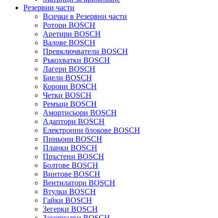
Резервни части
Всички в Резервни части
Ротори BOSCH
Аретири BOSCH
Валове BOSCH
Превключватели BOSCH
Ръкохватки BOSCH
Лагери BOSCH
Биели BOSCH
Корони BOSCH
Четки BOSCH
Ремъци BOSCH
Амортисьори BOSCH
Адаптори BOSCH
Електронни блокове BOSCH
Пиньони BOSCH
Планки BOSCH
Пръстени BOSCH
Болтове BOSCH
Винтове BOSCH
Вентилатори BOSCH
Втулки BOSCH
Гайки BOSCH
Зегерки BOSCH
Закопчалки BOSCH