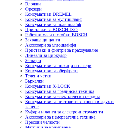
Вложки
Фрезери
Консумативи DREMEL
Консумативи за мултишлайф
Консумативи за прав шлайф
Приставки за BOSCH IXO
Работни маси и стойки BOSCH
Захващащи цанги
Аксесоари за ъглошлайфи
Приставки и филтри за прахоулавяне
Линеали за циркуляр
Зенкери
Консумативи за ножици и нагери
Консумативи за оберфрези
Телени четки
Бъркалки
Консумативи X-LOCK
Консумативи за градинска техника
Консумативи за електрически рендета
Консумативи за пистолети за горещ въздух и
лепене
Куфари и чанти за електроинструменти
Аксесоари за измервателна техника
Пресови челюсти
Матрици за кримпване