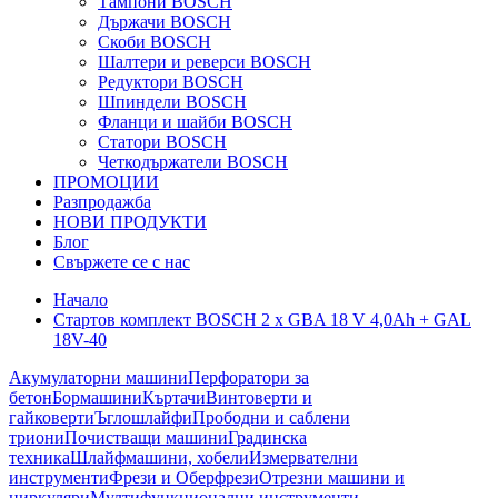
Тампони BOSCH
Държачи BOSCH
Скоби BOSCH
Шалтери и реверси BOSCH
Редуктори BOSCH
Шпиндели BOSCH
Фланци и шайби BOSCH
Статори BOSCH
Четкодържатели BOSCH
ПРОМОЦИИ
Разпродажба
НОВИ ПРОДУКТИ
Блог
Свържете се с нас
Начало
Стартов комплект BOSCH 2 x GBA 18 V 4,0Ah + GAL
18V-40
Акумулаторни машини
Перфоратори за
бетон
Бормашини
Къртачи
Винтоверти и
гайковерти
Ъглошлайфи
Прободни и саблени
триони
Почистващи машини
Градинска
техника
Шлайфмашини, хобели
Измервателни
инструменти
Фрези и Оберфрези
Отрезни машини и
циркуляри
Мултифункционални инструменти