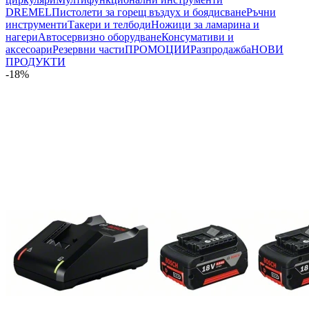
DREMEL
Пистолети за горещ въздух и боядисване
Ръчни
инструменти
Такери и телбоди
Ножици за ламарина и
нагери
Автосервизно оборудване
Консумативи и
аксесоари
Резервни части
ПРОМОЦИИ
Разпродажба
НОВИ
ПРОДУКТИ
-18%