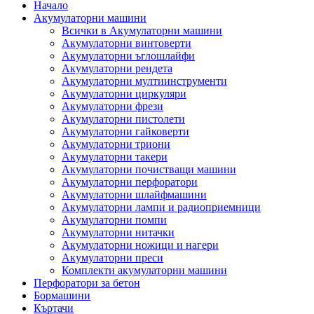
Начало
Акумулаторни машини
Всички в Акумулаторни машини
Акумулаторни винтоверти
Акумулаторни ъглошлайфи
Акумулаторни рендета
Акумулаторни мултиинструменти
Акумулаторни циркуляри
Акумулаторни фрези
Акумулаторни пистолети
Акумулаторни гайковерти
Акумулаторни триони
Акумулаторни такери
Акумулаторни почистващи машини
Акумулаторни перфоратори
Акумулаторни шлайфмашини
Акумулаторни лампи и радиоприемници
Акумулаторни помпи
Акумулаторни нитачки
Акумулаторни ножици и нагери
Акумулаторни преси
Комплекти акумулаторни машини
Перфоратори за бетон
Бормашини
Къртачи