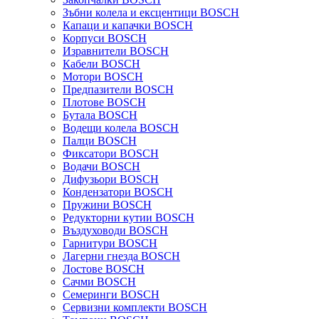
Зъбни колела и ексцентици BOSCH
Капаци и капачки BOSCH
Корпуси BOSCH
Изравнители BOSCH
Кабели BOSCH
Мотори BOSCH
Предпазители BOSCH
Плотове BOSCH
Бутала BOSCH
Водещи колела BOSCH
Палци BOSCH
Фиксатори BOSCH
Водачи BOSCH
Дифузьори BOSCH
Кондензатори BOSCH
Пружини BOSCH
Редукторни кутии BOSCH
Въздуховоди BOSCH
Гарнитури BOSCH
Лагерни гнезда BOSCH
Лостове BOSCH
Сачми BOSCH
Семеринги BOSCH
Сервизни комплекти BOSCH