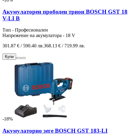
Акумулаторен прободен трион BOSCH GST 18
V-LI B
Тип - Професионален
Напрежение на акумулатора - 18 V
301.87 € / 590.40 лв.
368.13 € / 719.99 лв.
Купи
-18%
Акумулаторно зеге BOSCH GST 183-LI