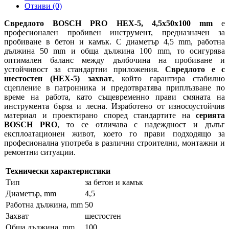
Отзиви (0)
Свредлото BOSCH PRO HEX-5, 4,5x50x100 mm
е
професионален пробивен инструмент, предназначен за
пробиване в бетон и камък. С диаметър 4,5 mm, работна
дължина 50 mm и обща дължина 100 mm, то осигурява
оптимален баланс между дълбочина на пробиване и
устойчивост за стандартни приложения.
Свредлото е с
шестостен (HEX-5) захват
, който гарантира стабилно
сцепление в патронника и предотвратява приплъзване по
време на работа, като същевременно прави смяната на
инструмента бърза и лесна. Изработено от износоустойчив
материал и проектирано според стандартите на
серията
BOSCH PRO
, то се отличава с надеждност и дълъг
експлоатационен живот, което го прави подходящо за
професионална употреба в различни строителни, монтажни и
ремонтни ситуации.
Технически характеристики
Тип
за бетон и камък
Диаметър, mm
4,5
Работна дължина, mm
50
Захват
шестостен
Обща дължина, mm
100