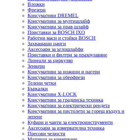
Вложки
Фрезери
Консумативи DREMEL
Консумативи за мултишлайф
Консумативи за прав шлайф
Приставки за BOSCH IXO
Работни маси и стойки BOSCH
Захващащи цанги
Аксесоари за ъглошлайфи
Приставки и филтри за прахоулавяне
Линеали за циркуляр
Зенкери
Консумативи за ножици и нагери
Консумативи за оберфрези
Телени четки
Бъркалки
Консумативи X-LOCK
Консумативи за градинска техника
Консумативи за електрически рендета
Консумативи за пистолети за горещ въздух и
лепене
Куфари и чанти за електроинструменти
Аксесоари за измервателна техника
Пресови челюсти
Матрици за кримпване