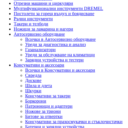
Отрезни машини и циркуляри
Мултифункционални инструменти DREMEL
Пистолети за горещ въздух и боядисване
Ръчни инструменти
Такери и телбоди
Ножици за ламарина и нагери
Автосервизно оборудване
Всички в Автосервизно оборудване
Уреди за диагностика и анализ
Газанализатори
Уреди за обслужване на климатици
Зарядни устройства и тестери
Консумативи и аксесоари
Всички в Консумативи и аксесоари
Свредла
Дискове
Шила и длета
Шкурки
Консумативи за такери
Боркорони
Патронници и адаптери
Ножове за триони
Битове за отвертки
Консумативи за прахосмукачки и стъклочистачки
Батерии и зарядни устройства