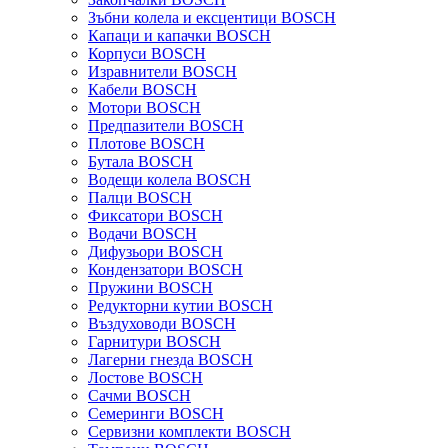
Зъбни колела и ексцентици BOSCH
Капаци и капачки BOSCH
Корпуси BOSCH
Изравнители BOSCH
Кабели BOSCH
Мотори BOSCH
Предпазители BOSCH
Плотове BOSCH
Бутала BOSCH
Водещи колела BOSCH
Палци BOSCH
Фиксатори BOSCH
Водачи BOSCH
Дифузьори BOSCH
Кондензатори BOSCH
Пружини BOSCH
Редукторни кутии BOSCH
Въздуховоди BOSCH
Гарнитури BOSCH
Лагерни гнезда BOSCH
Лостове BOSCH
Сачми BOSCH
Семеринги BOSCH
Сервизни комплекти BOSCH