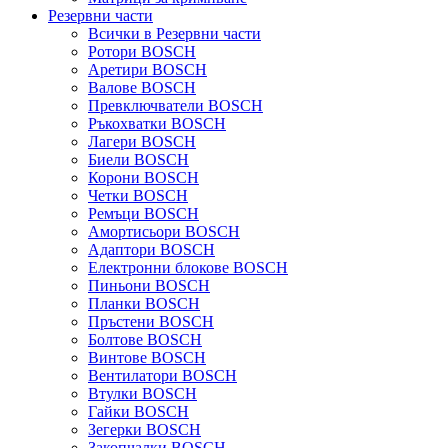
Резервни части
Всички в Резервни части
Ротори BOSCH
Аретири BOSCH
Валове BOSCH
Превключватели BOSCH
Ръкохватки BOSCH
Лагери BOSCH
Биели BOSCH
Корони BOSCH
Четки BOSCH
Ремъци BOSCH
Амортисьори BOSCH
Адаптори BOSCH
Електронни блокове BOSCH
Пиньони BOSCH
Планки BOSCH
Пръстени BOSCH
Болтове BOSCH
Винтове BOSCH
Вентилатори BOSCH
Втулки BOSCH
Гайки BOSCH
Зегерки BOSCH
Закопчалки BOSCH