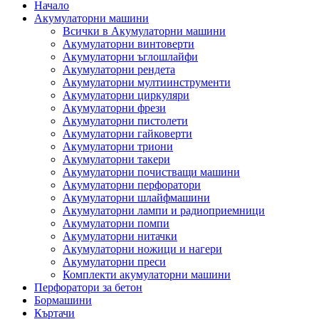
Начало
Акумулаторни машини
Всички в Акумулаторни машини
Акумулаторни винтоверти
Акумулаторни ъглошлайфи
Акумулаторни рендета
Акумулаторни мултиинструменти
Акумулаторни циркуляри
Акумулаторни фрези
Акумулаторни пистолети
Акумулаторни гайковерти
Акумулаторни триони
Акумулаторни такери
Акумулаторни почистващи машини
Акумулаторни перфоратори
Акумулаторни шлайфмашини
Акумулаторни лампи и радиоприемници
Акумулаторни помпи
Акумулаторни нитачки
Акумулаторни ножици и нагери
Акумулаторни преси
Комплекти акумулаторни машини
Перфоратори за бетон
Бормашини
Къртачи