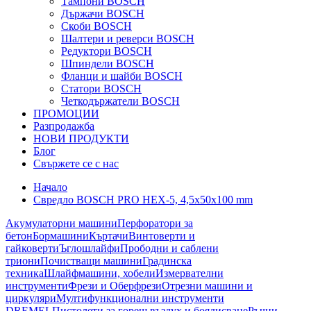
Тампони BOSCH
Държачи BOSCH
Скоби BOSCH
Шалтери и реверси BOSCH
Редуктори BOSCH
Шпиндели BOSCH
Фланци и шайби BOSCH
Статори BOSCH
Четкодържатели BOSCH
ПРОМОЦИИ
Разпродажба
НОВИ ПРОДУКТИ
Блог
Свържете се с нас
Начало
Свредло BOSCH PRO HEX-5, 4,5x50x100 mm
Акумулаторни машини
Перфоратори за
бетон
Бормашини
Къртачи
Винтоверти и
гайковерти
Ъглошлайфи
Прободни и саблени
триони
Почистващи машини
Градинска
техника
Шлайфмашини, хобели
Измервателни
инструменти
Фрези и Оберфрези
Отрезни машини и
циркуляри
Мултифункционални инструменти
DREMEL
Пистолети за горещ въздух и боядисване
Ръчни