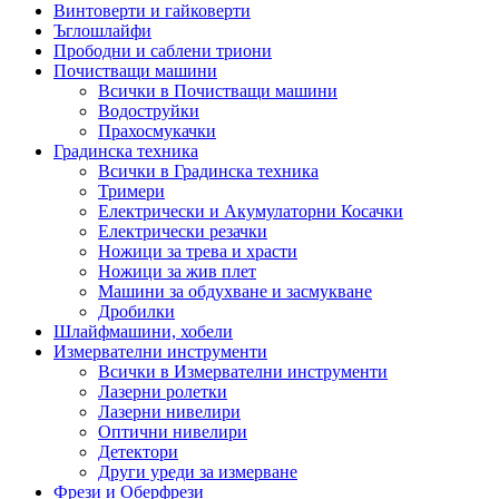
Винтоверти и гайковерти
Ъглошлайфи
Прободни и саблени триони
Почистващи машини
Всички в Почистващи машини
Водоструйки
Прахосмукачки
Градинска техника
Всички в Градинска техника
Тримери
Електрически и Акумулаторни Косачки
Електрически резачки
Ножици за трева и храсти
Ножици за жив плет
Машини за обдухване и засмукване
Дробилки
Шлайфмашини, хобели
Измервателни инструменти
Всички в Измервателни инструменти
Лазерни ролетки
Лазерни нивелири
Оптични нивелири
Детектори
Други уреди за измерване
Фрези и Оберфрези