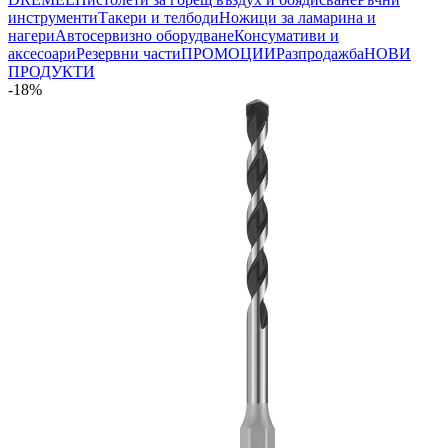
инструменти
Такери и телбоди
Ножици за ламарина и
нагери
Автосервизно оборудване
Консумативи и
аксесоари
Резервни части
ПРОМОЦИИ
Разпродажба
НОВИ
ПРОДУКТИ
-18%