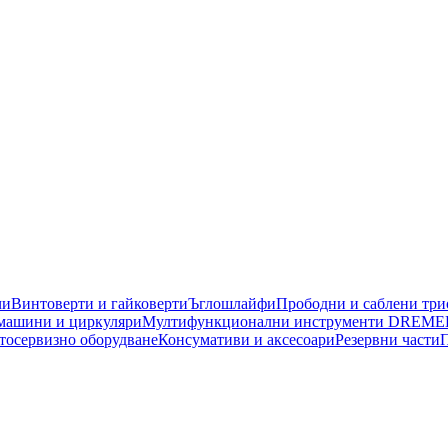
чи
Винтоверти и гайковерти
Ъглошлайфи
Прободни и саблени тр
машини и циркуляри
Мултифункционални инструменти DREME
тосервизно оборудване
Консумативи и аксесоари
Резервни части