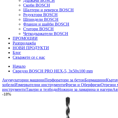
Държачи BOSCH
Скоби BOSCH
Шалтери и реверси BOSCH
Редуктори BOSCH
Шпиндели BOSCH
Фланци и шайби BOSCH
Статори BOSCH
Четкодържатели BOSCH
ПРОМОЦИИ
Разпродажба
НОВИ ПРОДУКТИ
Блог
Свържете се с нас
Начало
Свредло BOSCH PRO HEX-5, 3x50x100 mm
Акумулаторни машини
Перфоратори за бетон
Бормашини
Кърта
хобели
Измервателни инструменти
Фрези и Оберфрези
Отрезни 
инструменти
Такери и телбоди
Ножици за ламарина и нагери
Ав
-18%