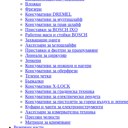
Вложки
Фрезери
Консумативи DREMEL
Консумативи за мултишлайф
Консумативи за прав шлайф
Приставки за BOSCH IXO
Работни маси и стойки BOSCH
Захващащи цанги
Аксесоари за ъглошлайфи
Приставки и филтри за прахоулавяне
Линеали за циркуляр
Зенкери
Консумативи за ножици и нагери
Консумативи за оберфрези
Телени четки
Бъркалки
Консумативи X-LOCK
Консумативи за градинска техника
Консумативи за електрически рендета
Консумативи за пистолети за горещ въздух и лепен
Куфари и чанти за електроинструменти
Аксесоари за измервателна техника
Пресови челюсти
Матрици за кримпване
Резервни части