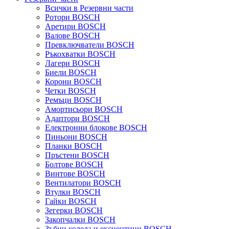
Всички в Резервни части
Ротори BOSCH
Аретири BOSCH
Валове BOSCH
Превключватели BOSCH
Ръкохватки BOSCH
Лагери BOSCH
Биели BOSCH
Корони BOSCH
Четки BOSCH
Ремъци BOSCH
Амортисьори BOSCH
Адаптори BOSCH
Електронни блокове BOSCH
Пиньони BOSCH
Планки BOSCH
Пръстени BOSCH
Болтове BOSCH
Винтове BOSCH
Вентилатори BOSCH
Втулки BOSCH
Гайки BOSCH
Зегерки BOSCH
Закопчалки BOSCH
Зъбни колела и ексцентици BOSCH