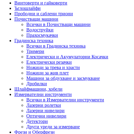
Винтоверти и гайковерти
Ъглошлайфи
Прободни и саблени триони
Почистващи машини
Всички в Почистващи машини
Водоструйки
Прахосмукачки
Градинска техника
Всички в Градинска техника
Тримери
Електрически и Акумулаторни Косачки
Електрически резачки
Ножици за трева и храсти
Ножици за жив плет
Машини за обдухване и засмукване
Дробилки
Шлайфмашини, хобели
Измервателни инструменти
Всички в Измервателни инструменти
Лазерни ролетки
Лазерни нивелири
Оптични нивелири
Детектори
Други уреди за измерване
Фрези и Оберфрези