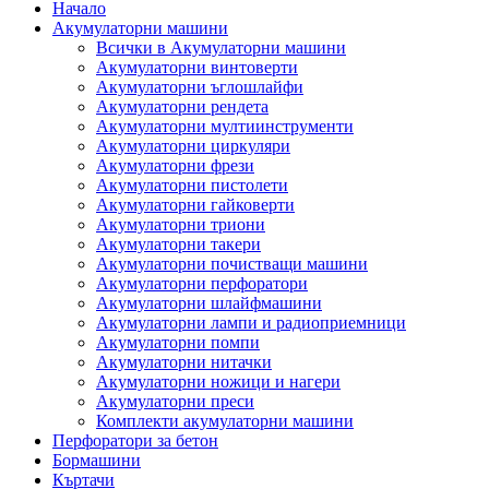
Начало
Акумулаторни машини
Всички в Акумулаторни машини
Акумулаторни винтоверти
Акумулаторни ъглошлайфи
Акумулаторни рендета
Акумулаторни мултиинструменти
Акумулаторни циркуляри
Акумулаторни фрези
Акумулаторни пистолети
Акумулаторни гайковерти
Акумулаторни триони
Акумулаторни такери
Акумулаторни почистващи машини
Акумулаторни перфоратори
Акумулаторни шлайфмашини
Акумулаторни лампи и радиоприемници
Акумулаторни помпи
Акумулаторни нитачки
Акумулаторни ножици и нагери
Акумулаторни преси
Комплекти акумулаторни машини
Перфоратори за бетон
Бормашини
Къртачи