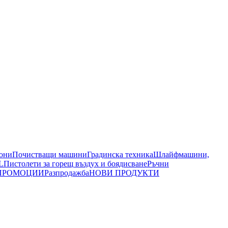
иони
Почистващи машини
Градинска техника
Шлайфмашини,
L
Пистолети за горещ въздух и боядисване
Ръчни
ПРОМОЦИИ
Разпродажба
НОВИ ПРОДУКТИ