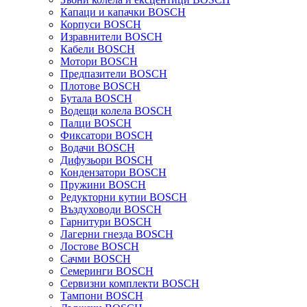
Капаци и капачки BOSCH
Корпуси BOSCH
Изравнители BOSCH
Кабели BOSCH
Мотори BOSCH
Предпазители BOSCH
Плотове BOSCH
Бутала BOSCH
Водещи колела BOSCH
Палци BOSCH
Фиксатори BOSCH
Водачи BOSCH
Дифузьори BOSCH
Кондензатори BOSCH
Пружини BOSCH
Редукторни кутии BOSCH
Въздуховоди BOSCH
Гарнитури BOSCH
Лагерни гнезда BOSCH
Лостове BOSCH
Сачми BOSCH
Семеринги BOSCH
Сервизни комплекти BOSCH
Тампони BOSCH