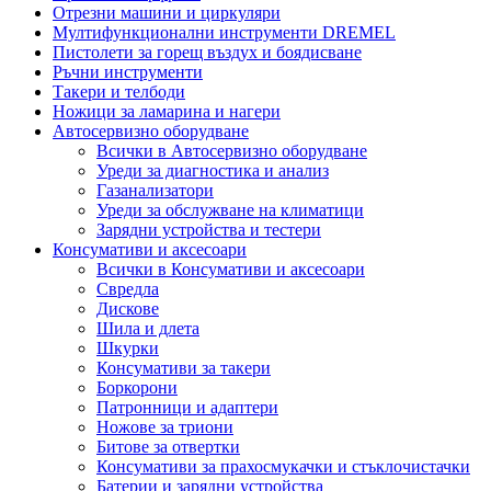
Отрезни машини и циркуляри
Мултифункционални инструменти DREMEL
Пистолети за горещ въздух и боядисване
Ръчни инструменти
Такери и телбоди
Ножици за ламарина и нагери
Автосервизно оборудване
Всички в Автосервизно оборудване
Уреди за диагностика и анализ
Газанализатори
Уреди за обслужване на климатици
Зарядни устройства и тестери
Консумативи и аксесоари
Всички в Консумативи и аксесоари
Свредла
Дискове
Шила и длета
Шкурки
Консумативи за такери
Боркорони
Патронници и адаптери
Ножове за триони
Битове за отвертки
Консумативи за прахосмукачки и стъклочистачки
Батерии и зарядни устройства