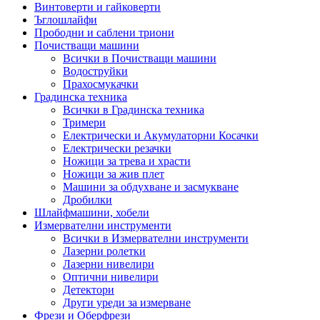
Винтоверти и гайковерти
Ъглошлайфи
Прободни и саблени триони
Почистващи машини
Всички в Почистващи машини
Водоструйки
Прахосмукачки
Градинска техника
Всички в Градинска техника
Тримери
Електрически и Акумулаторни Косачки
Електрически резачки
Ножици за трева и храсти
Ножици за жив плет
Машини за обдухване и засмукване
Дробилки
Шлайфмашини, хобели
Измервателни инструменти
Всички в Измервателни инструменти
Лазерни ролетки
Лазерни нивелири
Оптични нивелири
Детектори
Други уреди за измерване
Фрези и Оберфрези