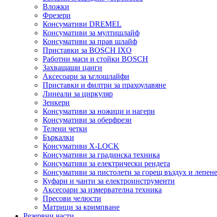
Вложки
Фрезери
Консумативи DREMEL
Консумативи за мултишлайф
Консумативи за прав шлайф
Приставки за BOSCH IXO
Работни маси и стойки BOSCH
Захващащи цанги
Аксесоари за ъглошлайфи
Приставки и филтри за прахоулавяне
Линеали за циркуляр
Зенкери
Консумативи за ножици и нагери
Консумативи за оберфрези
Телени четки
Бъркалки
Консумативи X-LOCK
Консумативи за градинска техника
Консумативи за електрически рендета
Консумативи за пистолети за горещ въздух и лепен
Куфари и чанти за електроинструменти
Аксесоари за измервателна техника
Пресови челюсти
Матрици за кримпване
Резервни части