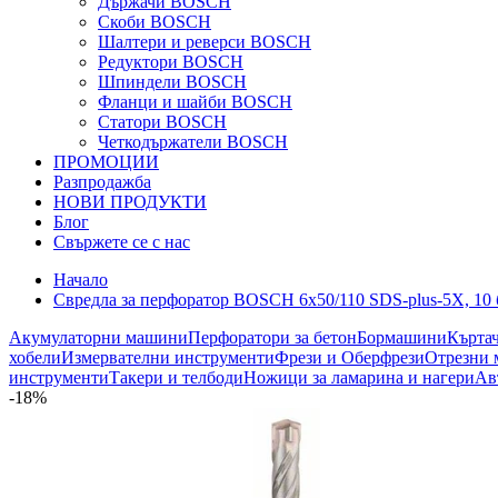
Държачи BOSCH
Скоби BOSCH
Шалтери и реверси BOSCH
Редуктори BOSCH
Шпиндели BOSCH
Фланци и шайби BOSCH
Статори BOSCH
Четкодържатели BOSCH
ПРОМОЦИИ
Разпродажба
НОВИ ПРОДУКТИ
Блог
Свържете се с нас
Начало
Свредла за перфоратор BOSCH 6x50/110 SDS-plus-5Х, 10 
Акумулаторни машини
Перфоратори за бетон
Бормашини
Кърта
хобели
Измервателни инструменти
Фрези и Оберфрези
Отрезни 
инструменти
Такери и телбоди
Ножици за ламарина и нагери
Ав
-18%