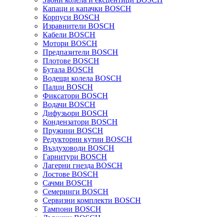
Капаци и капачки BOSCH
Корпуси BOSCH
Изравнители BOSCH
Кабели BOSCH
Мотори BOSCH
Предпазители BOSCH
Плотове BOSCH
Бутала BOSCH
Водещи колела BOSCH
Палци BOSCH
Фиксатори BOSCH
Водачи BOSCH
Дифузьори BOSCH
Кондензатори BOSCH
Пружини BOSCH
Редукторни кутии BOSCH
Въздуховоди BOSCH
Гарнитури BOSCH
Лагерни гнезда BOSCH
Лостове BOSCH
Сачми BOSCH
Семеринги BOSCH
Сервизни комплекти BOSCH
Тампони BOSCH