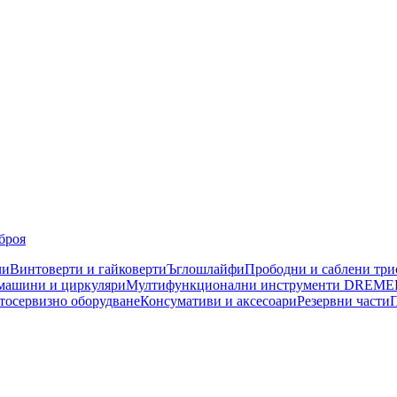
броя
чи
Винтоверти и гайковерти
Ъглошлайфи
Прободни и саблени тр
машини и циркуляри
Мултифункционални инструменти DREME
тосервизно оборудване
Консумативи и аксесоари
Резервни части