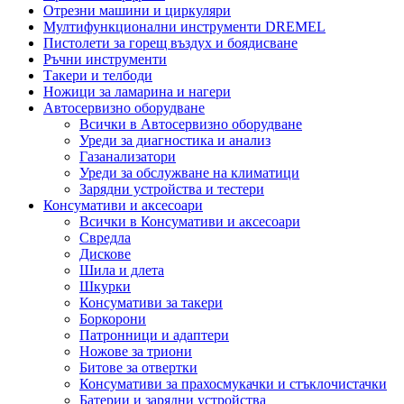
Отрезни машини и циркуляри
Мултифункционални инструменти DREMEL
Пистолети за горещ въздух и боядисване
Ръчни инструменти
Такери и телбоди
Ножици за ламарина и нагери
Автосервизно оборудване
Всички в Автосервизно оборудване
Уреди за диагностика и анализ
Газанализатори
Уреди за обслужване на климатици
Зарядни устройства и тестери
Консумативи и аксесоари
Всички в Консумативи и аксесоари
Свредла
Дискове
Шила и длета
Шкурки
Консумативи за такери
Боркорони
Патронници и адаптери
Ножове за триони
Битове за отвертки
Консумативи за прахосмукачки и стъклочистачки
Батерии и зарядни устройства