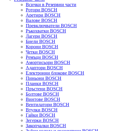
Всички в Резервни части
Ротори BOSCH
Аретири BOSCH
Валове BOSCH
Превключватели BOSCH
Ръкохватки BOSCH
Лагери BOSCH
Биели BOSCH
Корони BOSCH
Четки BOSCH
Ремъци BOSCH
Амортисьори BOSCH
Адаптори BOSCH
Електронни блокове BOSCH
Пиньони BOSCH
Планки BOSCH
Пръстени BOSCH
Болтове BOSCH
Винтове BOSCH
Вентилатори BOSCH
Втулки BOSCH
Гайки BOSCH
Зегерки BOSCH
Закопчалки BOSCH
Зъбни колела и ексцентици BOSCH