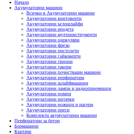
Начало
Акумулаторни машини
Всички в Акумулаторни машини
Акумулаторни винтоверти
Акумулаторни ъглошлайфи
Акумулаторни рендета
Акумулаторни мултиинструменти
Акумулаторни циркуляри
Акумулаторни фрези
Акумулаторни пистолети
Акумулаторни гайковерти
Акумулаторни триони
Акумулаторни такери
Акумулаторни почистващи машини
Акумулаторни перфоратори
Акумулаторни шлайфмашини
Акумулаторни лампи и радиоприемници
Акумулаторни помпи
Акумулаторни нитачки
Акумулаторни ножици и нагери
Акумулаторни преси
Комплекти акумулаторни машини
Перфоратори за бетон
Бормашини
Къртачи