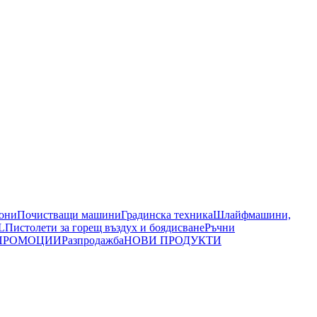
иони
Почистващи машини
Градинска техника
Шлайфмашини,
L
Пистолети за горещ въздух и боядисване
Ръчни
ПРОМОЦИИ
Разпродажба
НОВИ ПРОДУКТИ