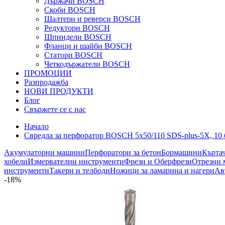
Държачи BOSCH
Скоби BOSCH
Шалтери и реверси BOSCH
Редуктори BOSCH
Шпиндели BOSCH
Фланци и шайби BOSCH
Статори BOSCH
Четкодържатели BOSCH
ПРОМОЦИИ
Разпродажба
НОВИ ПРОДУКТИ
Блог
Свържете се с нас
Начало
Свредла за перфоратор BOSCH 5x50/110 SDS-plus-5Х, 10 
Акумулаторни машини
Перфоратори за бетон
Бормашини
Кърта
хобели
Измервателни инструменти
Фрези и Оберфрези
Отрезни 
инструменти
Такери и телбоди
Ножици за ламарина и нагери
Ав
-18%