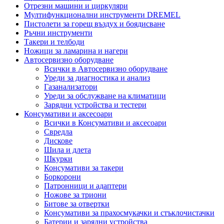
Отрезни машини и циркуляри
Мултифункционални инструменти DREMEL
Пистолети за горещ въздух и боядисване
Ръчни инструменти
Такери и телбоди
Ножици за ламарина и нагери
Автосервизно оборудване
Всички в Автосервизно оборудване
Уреди за диагностика и анализ
Газанализатори
Уреди за обслужване на климатици
Зарядни устройства и тестери
Консумативи и аксесоари
Всички в Консумативи и аксесоари
Свредла
Дискове
Шила и длета
Шкурки
Консумативи за такери
Боркорони
Патронници и адаптери
Ножове за триони
Битове за отвертки
Консумативи за прахосмукачки и стъклочистачки
Батерии и зарядни устройства