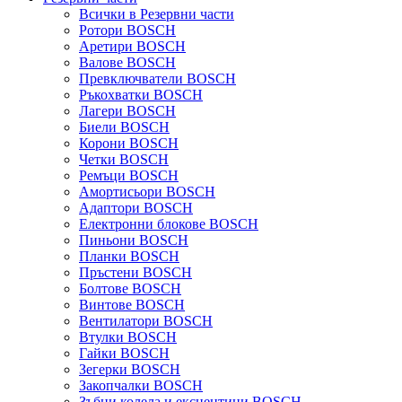
Всички в Резервни части
Ротори BOSCH
Аретири BOSCH
Валове BOSCH
Превключватели BOSCH
Ръкохватки BOSCH
Лагери BOSCH
Биели BOSCH
Корони BOSCH
Четки BOSCH
Ремъци BOSCH
Амортисьори BOSCH
Адаптори BOSCH
Електронни блокове BOSCH
Пиньони BOSCH
Планки BOSCH
Пръстени BOSCH
Болтове BOSCH
Винтове BOSCH
Вентилатори BOSCH
Втулки BOSCH
Гайки BOSCH
Зегерки BOSCH
Закопчалки BOSCH
Зъбни колела и ексцентици BOSCH