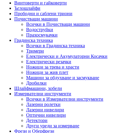
Винтоверти и гайковерти
Ъглошлайфи
Прободни и саблени триони
Почистващи машини
Всички в Почистващи машини
Водоструйки
Прахосмукачки
Градинска техника
Всички в Градинска техника
Тримери
Електрически и Акумулаторни Косачки
Електрически резачки
Ножици за трева и храсти
Ножици за жив плет
Машини за обдухване и засмукване
Дробилки
Шлайфмашини, хобели
Измервателни инструменти
Всички в Измервателни инструменти
Лазерни ролетки
Лазерни нивелири
Оптични нивелири
Детектори
Други уреди за измерване
Фрези и Оберфрези