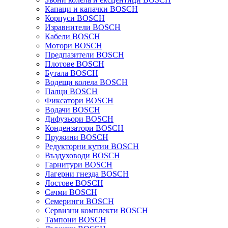
Капаци и капачки BOSCH
Корпуси BOSCH
Изравнители BOSCH
Кабели BOSCH
Мотори BOSCH
Предпазители BOSCH
Плотове BOSCH
Бутала BOSCH
Водещи колела BOSCH
Палци BOSCH
Фиксатори BOSCH
Водачи BOSCH
Дифузьори BOSCH
Кондензатори BOSCH
Пружини BOSCH
Редукторни кутии BOSCH
Въздуховоди BOSCH
Гарнитури BOSCH
Лагерни гнезда BOSCH
Лостове BOSCH
Сачми BOSCH
Семеринги BOSCH
Сервизни комплекти BOSCH
Тампони BOSCH