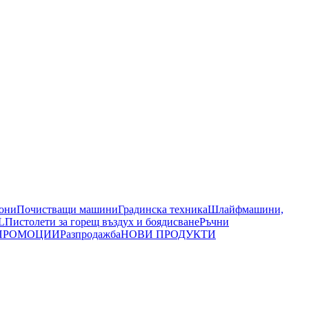
иони
Почистващи машини
Градинска техника
Шлайфмашини,
L
Пистолети за горещ въздух и боядисване
Ръчни
ПРОМОЦИИ
Разпродажба
НОВИ ПРОДУКТИ