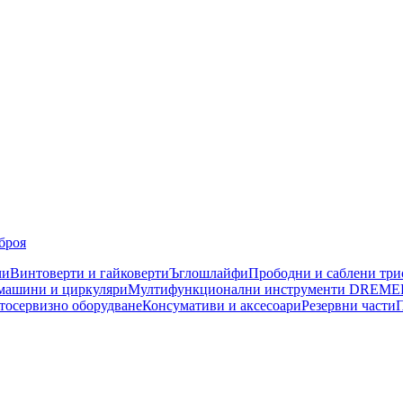
броя
чи
Винтоверти и гайковерти
Ъглошлайфи
Прободни и саблени тр
машини и циркуляри
Мултифункционални инструменти DREME
тосервизно оборудване
Консумативи и аксесоари
Резервни части