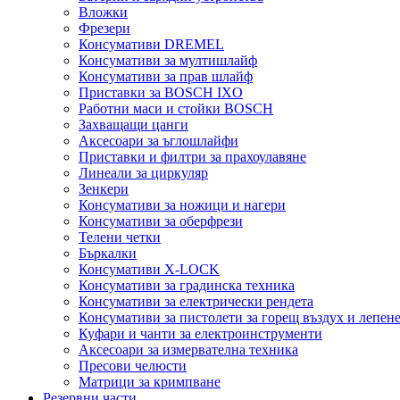
Вложки
Фрезери
Консумативи DREMEL
Консумативи за мултишлайф
Консумативи за прав шлайф
Приставки за BOSCH IXO
Работни маси и стойки BOSCH
Захващащи цанги
Аксесоари за ъглошлайфи
Приставки и филтри за прахоулавяне
Линеали за циркуляр
Зенкери
Консумативи за ножици и нагери
Консумативи за оберфрези
Телени четки
Бъркалки
Консумативи X-LOCK
Консумативи за градинска техника
Консумативи за електрически рендета
Консумативи за пистолети за горещ въздух и лепен
Куфари и чанти за електроинструменти
Аксесоари за измервателна техника
Пресови челюсти
Матрици за кримпване
Резервни части