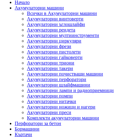
Начало
Акумулаторни машини
Всички в Акумулаторни машини
Акумулаторни винтоверти
Акумулаторни ъглошлайфи
Акумулаторни рендета
Акумулаторни мултиинструменти
Акумулаторни циркуляри
Акумулаторни фрези
Акумулаторни пистолети
Акумулаторни гайковерти
Акумулаторни триони
Акумулаторни такери
Акумулаторни почистващи машини
Акумулаторни перфоратори
Акумулаторни шлайфмашини
Акумулаторни лампи и радиоприемници
Акумулаторни помпи
Акумулаторни нитачки
Акумулаторни ножици и нагери
Акумулаторни преси
Комплекти акумулаторни машини
Перфоратори за бетон
Бормашини
Къртачи