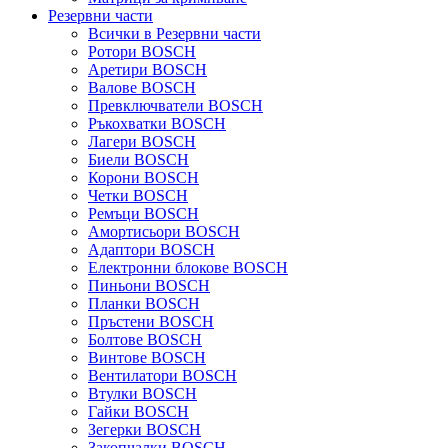
Резервни части
Всички в Резервни части
Ротори BOSCH
Аретири BOSCH
Валове BOSCH
Превключватели BOSCH
Ръкохватки BOSCH
Лагери BOSCH
Биели BOSCH
Корони BOSCH
Четки BOSCH
Ремъци BOSCH
Амортисьори BOSCH
Адаптори BOSCH
Електронни блокове BOSCH
Пиньони BOSCH
Планки BOSCH
Пръстени BOSCH
Болтове BOSCH
Винтове BOSCH
Вентилатори BOSCH
Втулки BOSCH
Гайки BOSCH
Зегерки BOSCH
Закопчалки BOSCH