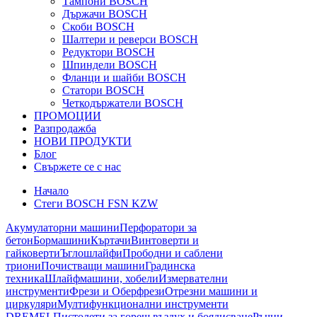
Тампони BOSCH
Държачи BOSCH
Скоби BOSCH
Шалтери и реверси BOSCH
Редуктори BOSCH
Шпиндели BOSCH
Фланци и шайби BOSCH
Статори BOSCH
Четкодържатели BOSCH
ПРОМОЦИИ
Разпродажба
НОВИ ПРОДУКТИ
Блог
Свържете се с нас
Начало
Стеги BOSCH FSN KZW
Акумулаторни машини
Перфоратори за
бетон
Бормашини
Къртачи
Винтоверти и
гайковерти
Ъглошлайфи
Прободни и саблени
триони
Почистващи машини
Градинска
техника
Шлайфмашини, хобели
Измервателни
инструменти
Фрези и Оберфрези
Отрезни машини и
циркуляри
Мултифункционални инструменти
DREMEL
Пистолети за горещ въздух и боядисване
Ръчни