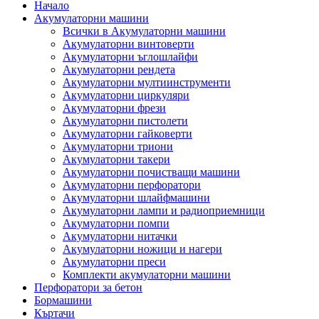
Начало
Акумулаторни машини
Всички в Акумулаторни машини
Акумулаторни винтоверти
Акумулаторни ъглошлайфи
Акумулаторни рендета
Акумулаторни мултиинструменти
Акумулаторни циркуляри
Акумулаторни фрези
Акумулаторни пистолети
Акумулаторни гайковерти
Акумулаторни триони
Акумулаторни такери
Акумулаторни почистващи машини
Акумулаторни перфоратори
Акумулаторни шлайфмашини
Акумулаторни лампи и радиоприемници
Акумулаторни помпи
Акумулаторни нитачки
Акумулаторни ножици и нагери
Акумулаторни преси
Комплекти акумулаторни машини
Перфоратори за бетон
Бормашини
Къртачи