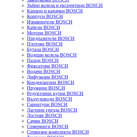
Зъбни колела и ексцентици BOSCH
Капаци и капачки BOSCH
Корпуси BOSCH
Изравнители BOSCH
Кабели BOSCH
Мотори BOSCH
Предпазители BOSCH
Плотове BOSCH
Бутала BOSCH
Водещи колела BOSCH
Палци BOSCH
Фиксатори BOSCH
Водачи BOSCH
Дифузьори BOSCH
Кондензатори BOSCH
Пружини BOSCH
Редукторни кутии BOSCH
Въздуховоди BOSCH
Гарнитури BOSCH
Лагерни гнезда BOSCH
Лостове BOSCH
Сачми BOSCH
Семеринги BOSCH
Сервизни комплекти BOSCH