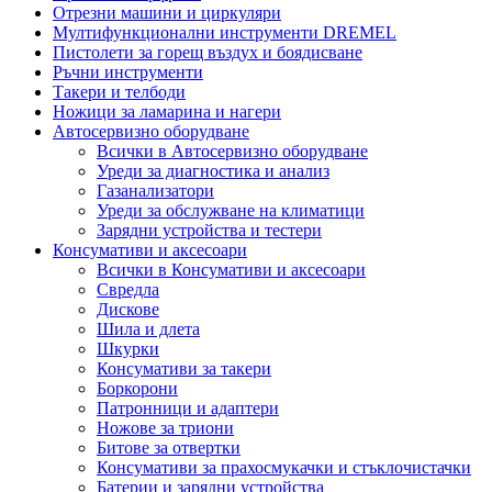
Отрезни машини и циркуляри
Мултифункционални инструменти DREMEL
Пистолети за горещ въздух и боядисване
Ръчни инструменти
Такери и телбоди
Ножици за ламарина и нагери
Автосервизно оборудване
Всички в Автосервизно оборудване
Уреди за диагностика и анализ
Газанализатори
Уреди за обслужване на климатици
Зарядни устройства и тестери
Консумативи и аксесоари
Всички в Консумативи и аксесоари
Свредла
Дискове
Шила и длета
Шкурки
Консумативи за такери
Боркорони
Патронници и адаптери
Ножове за триони
Битове за отвертки
Консумативи за прахосмукачки и стъклочистачки
Батерии и зарядни устройства