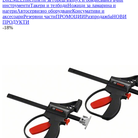
инструменти
Такери и телбоди
Ножици за ламарина и
нагери
Автосервизно оборудване
Консумативи и
аксесоари
Резервни части
ПРОМОЦИИ
Разпродажба
НОВИ
ПРОДУКТИ
-18%