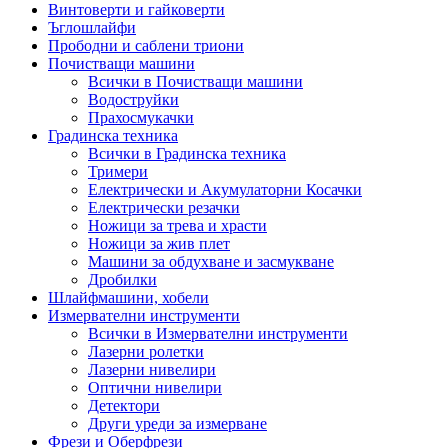
Винтоверти и гайковерти
Ъглошлайфи
Прободни и саблени триони
Почистващи машини
Всички в Почистващи машини
Водоструйки
Прахосмукачки
Градинска техника
Всички в Градинска техника
Тримери
Електрически и Акумулаторни Косачки
Електрически резачки
Ножици за трева и храсти
Ножици за жив плет
Машини за обдухване и засмукване
Дробилки
Шлайфмашини, хобели
Измервателни инструменти
Всички в Измервателни инструменти
Лазерни ролетки
Лазерни нивелири
Оптични нивелири
Детектори
Други уреди за измерване
Фрези и Оберфрези