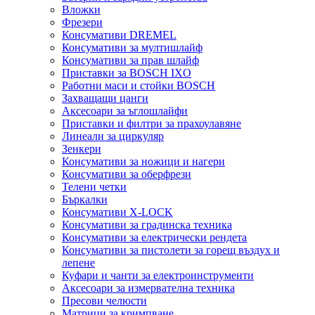
Вложки
Фрезери
Консумативи DREMEL
Консумативи за мултишлайф
Консумативи за прав шлайф
Приставки за BOSCH IXO
Работни маси и стойки BOSCH
Захващащи цанги
Аксесоари за ъглошлайфи
Приставки и филтри за прахоулавяне
Линеали за циркуляр
Зенкери
Консумативи за ножици и нагери
Консумативи за оберфрези
Телени четки
Бъркалки
Консумативи X-LOCK
Консумативи за градинска техника
Консумативи за електрически рендета
Консумативи за пистолети за горещ въздух и
лепене
Куфари и чанти за електроинструменти
Аксесоари за измервателна техника
Пресови челюсти
Матрици за кримпване