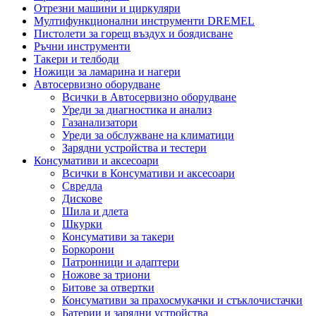
Отрезни машини и циркуляри
Мултифункционални инструменти DREMEL
Пистолети за горещ въздух и боядисване
Ръчни инструменти
Такери и телбоди
Ножици за ламарина и нагери
Автосервизно оборудване
Всички в Автосервизно оборудване
Уреди за диагностика и анализ
Газанализатори
Уреди за обслужване на климатици
Зарядни устройства и тестери
Консумативи и аксесоари
Всички в Консумативи и аксесоари
Свредла
Дискове
Шила и длета
Шкурки
Консумативи за такери
Боркорони
Патронници и адаптери
Ножове за триони
Битове за отвертки
Консумативи за прахосмукачки и стъклочистачки
Батерии и зарядни устройства