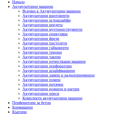
Начало
Акумулаторни машини
Всички в Акумулаторни машини
Акумулаторни винтоверти
Акумулаторни ъглошлайфи
Акумулаторни рендета
Акумулаторни мултиинструменти
Акумулаторни циркуляри
Акумулаторни фрези
Акумулаторни пистолети
Акумулаторни гайковерти
Акумулаторни триони
Акумулаторни такери
Акумулаторни почистващи машини
Акумулаторни перфоратори
Акумулаторни шлайфмашини
Акумулаторни лампи и радиоприемници
Акумулаторни помпи
Акумулаторни нитачки
Акумулаторни ножици и нагери
Акумулаторни преси
Комплекти акумулаторни машини
Перфоратори за бетон
Бормашини
Къртачи