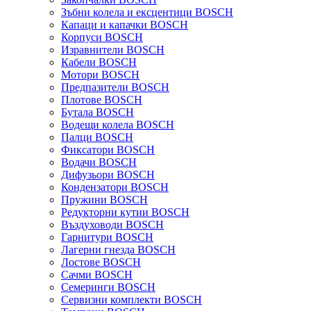
Зъбни колела и ексцентици BOSCH
Капаци и капачки BOSCH
Корпуси BOSCH
Изравнители BOSCH
Кабели BOSCH
Мотори BOSCH
Предпазители BOSCH
Плотове BOSCH
Бутала BOSCH
Водещи колела BOSCH
Палци BOSCH
Фиксатори BOSCH
Водачи BOSCH
Дифузьори BOSCH
Кондензатори BOSCH
Пружини BOSCH
Редукторни кутии BOSCH
Въздуховоди BOSCH
Гарнитури BOSCH
Лагерни гнезда BOSCH
Лостове BOSCH
Сачми BOSCH
Семеринги BOSCH
Сервизни комплекти BOSCH