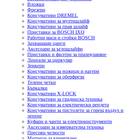
Вложки
Фрезери
Консумативи DREMEL
Консумативи за мултишлайф
Консумативи за прав шлайф
Приставки за BOSCH IXO
Работни маси и стойки BOSCH
Захващащи цанги
Аксесоари за ъглошлайфи
Приставки и филтри за прахоулавяне
Линеали за циркуляр
Зенкери
Консумативи за ножици и нагери
Консумативи за оберфрези
Телени четки
Бъркалки
Консумативи X-LOCK
Консумативи за градинска техника
Консумативи за електрически рендета
Консумативи за пистолети за горещ въздух и
лепене
Куфари и чанти за електроинструменти
Аксесоари за измервателна техника
Пресови челюсти
Матрици за кримпване