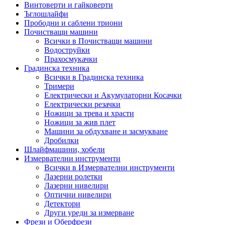
Винтоверти и гайковерти
Ъглошлайфи
Прободни и саблени триони
Почистващи машини
Всички в Почистващи машини
Водоструйки
Прахосмукачки
Градинска техника
Всички в Градинска техника
Тримери
Електрически и Акумулаторни Косачки
Електрически резачки
Ножици за трева и храсти
Ножици за жив плет
Машини за обдухване и засмукване
Дробилки
Шлайфмашини, хобели
Измервателни инструменти
Всички в Измервателни инструменти
Лазерни ролетки
Лазерни нивелири
Оптични нивелири
Детектори
Други уреди за измерване
Фрези и Оберфрези