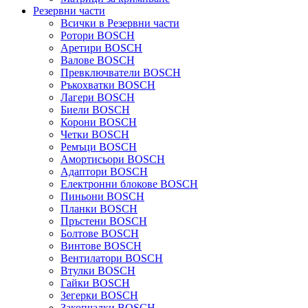
Резервни части
Всички в Резервни части
Ротори BOSCH
Аретири BOSCH
Валове BOSCH
Превключватели BOSCH
Ръкохватки BOSCH
Лагери BOSCH
Биели BOSCH
Корони BOSCH
Четки BOSCH
Ремъци BOSCH
Амортисьори BOSCH
Адаптори BOSCH
Електронни блокове BOSCH
Пиньони BOSCH
Планки BOSCH
Пръстени BOSCH
Болтове BOSCH
Винтове BOSCH
Вентилатори BOSCH
Втулки BOSCH
Гайки BOSCH
Зегерки BOSCH
Закопчалки BOSCH