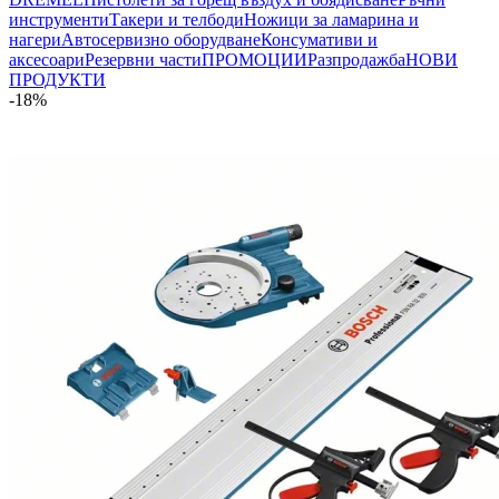
инструменти
Такери и телбоди
Ножици за ламарина и
нагери
Автосервизно оборудване
Консумативи и
аксесоари
Резервни части
ПРОМОЦИИ
Разпродажба
НОВИ
ПРОДУКТИ
-18%