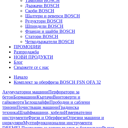
Тампони BOSCH
Държачи BOSCH
Скоби BOSCH
Шалтери и реверси BOSCH
Редуктори BOSCH
Шпиндели BOSCH
Фланци и шайби BOSCH
Статори BOSCH
Четкодържатели BOSCH
ПРОМОЦИИ
Разпродажба
НОВИ ПРОДУКТИ
Блог
Свържете се с нас
Начало
Комплект за оберфреза BOSCH FSN OFA 32
Акумулаторни машини
Перфоратори за
бетон
Бормашини
Къртачи
Винтоверти и
гайковерти
Ъглошлайфи
Прободни и саблени
триони
Почистващи машини
Градинска
техника
Шлайфмашини, хобели
Измервателни
инструменти
Фрези и Оберфрези
Отрезни машини и
циркуляри
Мултифункционални инструменти
DREMEL
Пистолети за горещ въздух и боядисване
Ръчни