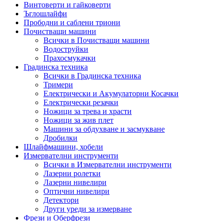
Винтоверти и гайковерти
Ъглошлайфи
Прободни и саблени триони
Почистващи машини
Всички в Почистващи машини
Водоструйки
Прахосмукачки
Градинска техника
Всички в Градинска техника
Тримери
Електрически и Акумулаторни Косачки
Електрически резачки
Ножици за трева и храсти
Ножици за жив плет
Машини за обдухване и засмукване
Дробилки
Шлайфмашини, хобели
Измервателни инструменти
Всички в Измервателни инструменти
Лазерни ролетки
Лазерни нивелири
Оптични нивелири
Детектори
Други уреди за измерване
Фрези и Оберфрези