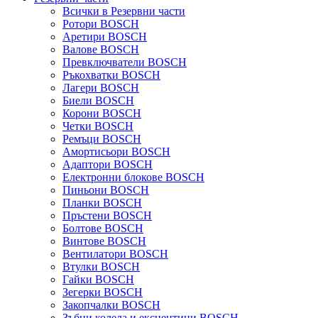
Всички в Резервни части
Ротори BOSCH
Аретири BOSCH
Валове BOSCH
Превключватели BOSCH
Ръкохватки BOSCH
Лагери BOSCH
Биели BOSCH
Корони BOSCH
Четки BOSCH
Ремъци BOSCH
Амортисьори BOSCH
Адаптори BOSCH
Електронни блокове BOSCH
Пиньони BOSCH
Планки BOSCH
Пръстени BOSCH
Болтове BOSCH
Винтове BOSCH
Вентилатори BOSCH
Втулки BOSCH
Гайки BOSCH
Зегерки BOSCH
Закопчалки BOSCH
Зъбни колела и ексцентици BOSCH