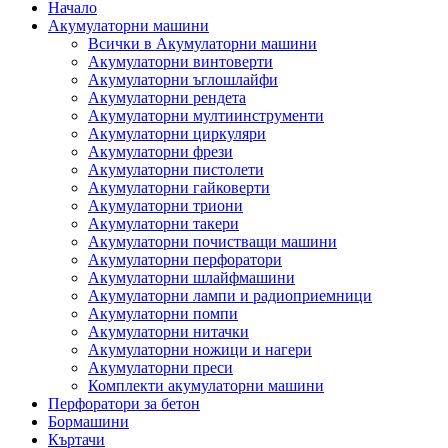
Начало
Акумулаторни машини
Всички в Акумулаторни машини
Акумулаторни винтоверти
Акумулаторни ъглошлайфи
Акумулаторни рендета
Акумулаторни мултиинструменти
Акумулаторни циркуляри
Акумулаторни фрези
Акумулаторни пистолети
Акумулаторни гайковерти
Акумулаторни триони
Акумулаторни такери
Акумулаторни почистващи машини
Акумулаторни перфоратори
Акумулаторни шлайфмашини
Акумулаторни лампи и радиоприемници
Акумулаторни помпи
Акумулаторни нитачки
Акумулаторни ножици и нагери
Акумулаторни преси
Комплекти акумулаторни машини
Перфоратори за бетон
Бормашини
Къртачи