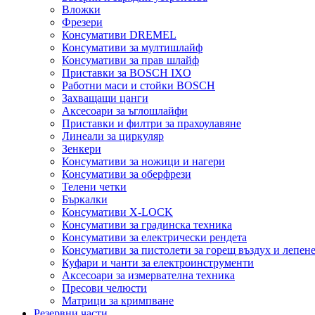
Вложки
Фрезери
Консумативи DREMEL
Консумативи за мултишлайф
Консумативи за прав шлайф
Приставки за BOSCH IXO
Работни маси и стойки BOSCH
Захващащи цанги
Аксесоари за ъглошлайфи
Приставки и филтри за прахоулавяне
Линеали за циркуляр
Зенкери
Консумативи за ножици и нагери
Консумативи за оберфрези
Телени четки
Бъркалки
Консумативи X-LOCK
Консумативи за градинска техника
Консумативи за електрически рендета
Консумативи за пистолети за горещ въздух и лепен
Куфари и чанти за електроинструменти
Аксесоари за измервателна техника
Пресови челюсти
Матрици за кримпване
Резервни части