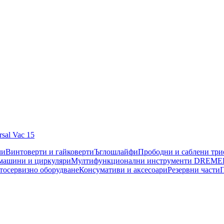
sal Vac 15
чи
Винтоверти и гайковерти
Ъглошлайфи
Прободни и саблени тр
машини и циркуляри
Мултифункционални инструменти DREME
тосервизно оборудване
Консумативи и аксесоари
Резервни части