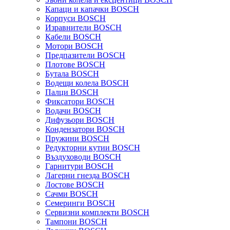
Капаци и капачки BOSCH
Корпуси BOSCH
Изравнители BOSCH
Кабели BOSCH
Мотори BOSCH
Предпазители BOSCH
Плотове BOSCH
Бутала BOSCH
Водещи колела BOSCH
Палци BOSCH
Фиксатори BOSCH
Водачи BOSCH
Дифузьори BOSCH
Кондензатори BOSCH
Пружини BOSCH
Редукторни кутии BOSCH
Въздуховоди BOSCH
Гарнитури BOSCH
Лагерни гнезда BOSCH
Лостове BOSCH
Сачми BOSCH
Семеринги BOSCH
Сервизни комплекти BOSCH
Тампони BOSCH