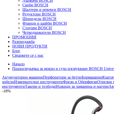
Държачи BOSCH
Скоби BOSCH
Шалтери и реверси BOSCH
Редуктори BOSCH
Шпиндели BOSCH
Фланци и шайби BOSCH
Статори BOSCH
Четкодържатели BOSCH
ПРОМОЦИИ
Разпродажба
НОВИ ПРОДУКТИ
Блог
Свържете се с нас
Начало
Прахосмукачка за мокро и сухо изсмукване BOSCH Univer
Акумулаторни машини
Перфоратори за бетон
Бормашини
Кърта
хобели
Измервателни инструменти
Фрези и Оберфрези
Отрезни 
инструменти
Такери и телбоди
Ножици за ламарина и нагери
Ав
-18%