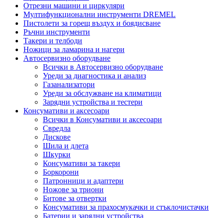
Отрезни машини и циркуляри
Мултифункционални инструменти DREMEL
Пистолети за горещ въздух и боядисване
Ръчни инструменти
Такери и телбоди
Ножици за ламарина и нагери
Автосервизно оборудване
Всички в Автосервизно оборудване
Уреди за диагностика и анализ
Газанализатори
Уреди за обслужване на климатици
Зарядни устройства и тестери
Консумативи и аксесоари
Всички в Консумативи и аксесоари
Свредла
Дискове
Шила и длета
Шкурки
Консумативи за такери
Боркорони
Патронници и адаптери
Ножове за триони
Битове за отвертки
Консумативи за прахосмукачки и стъклочистачки
Батерии и зарядни устройства