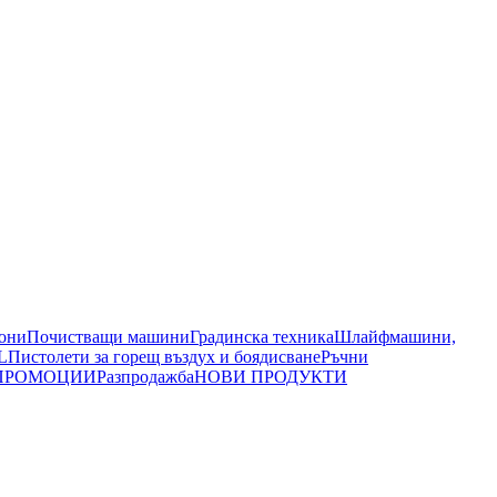
иони
Почистващи машини
Градинска техника
Шлайфмашини,
L
Пистолети за горещ въздух и боядисване
Ръчни
ПРОМОЦИИ
Разпродажба
НОВИ ПРОДУКТИ