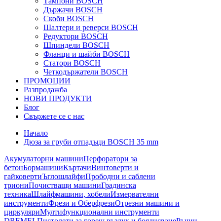
Тампони BOSCH
Държачи BOSCH
Скоби BOSCH
Шалтери и реверси BOSCH
Редуктори BOSCH
Шпиндели BOSCH
Фланци и шайби BOSCH
Статори BOSCH
Четкодържатели BOSCH
ПРОМОЦИИ
Разпродажба
НОВИ ПРОДУКТИ
Блог
Свържете се с нас
Начало
Дюза за груби отпадъци BOSCH 35 mm
Акумулаторни машини
Перфоратори за
бетон
Бормашини
Къртачи
Винтоверти и
гайковерти
Ъглошлайфи
Прободни и саблени
триони
Почистващи машини
Градинска
техника
Шлайфмашини, хобели
Измервателни
инструменти
Фрези и Оберфрези
Отрезни машини и
циркуляри
Мултифункционални инструменти
DREMEL
Пистолети за горещ въздух и боядисване
Ръчни