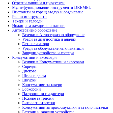
Отрезни машини и циркуляри
Мултифункционални инструменти DREMEL
Пистолети за горещ въздух и боядисване
Ръчни инструменти
Такери и телбоди
Ножици за ламарина и нагери
Автосервизно оборудване
Всички в Автосервизно оборудване
Уреди за диагностика и анализ
Газанализатори
Уреди за обслужване на климатици
Зарядни устройства и тестери
Консумативи и аксесоари
Всички в Консумативи и аксесоари
Свредла
Дискове
Шила и длета
Шкурки
Консумативи за такери
Боркорони
Патронници и адаптери
Ножове за триони
Битове за отвертки
Консумативи за прахосмукачки и стъклочистачки
Батерии и зарядни устройства