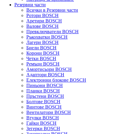
Резервни части
Всички в Резервни части
Ротори BOSCH
Аретири BOSCH
Валове BOSCH
Превключватели BOSCH
Ръкохватки BOSCH
Лагери BOSCH
Биели BOSCH
Корони BOSCH
Четки BOSCH
Ремъци BOSCH
Амортисьори BOSCH
Адаптори BOSCH
Електронни блокове BOSCH
Пиньони BOSCH
Планки BOSCH
Пръстени BOSCH
Болтове BOSCH
Винтове BOSCH
Вентилатори BOSCH
Втулки BOSCH
Гайки BOSCH
Зегерки BOSCH
Закопчалки BOSCH