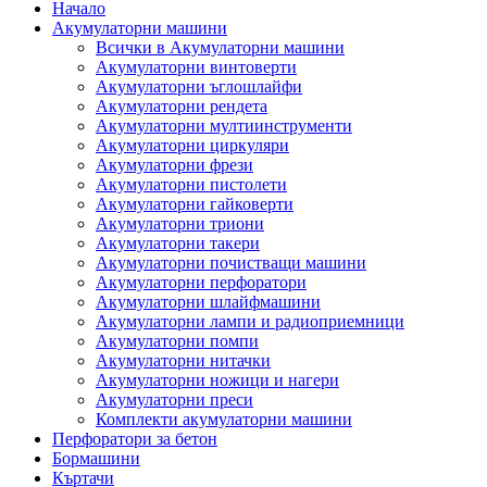
Начало
Акумулаторни машини
Всички в Акумулаторни машини
Акумулаторни винтоверти
Акумулаторни ъглошлайфи
Акумулаторни рендета
Акумулаторни мултиинструменти
Акумулаторни циркуляри
Акумулаторни фрези
Акумулаторни пистолети
Акумулаторни гайковерти
Акумулаторни триони
Акумулаторни такери
Акумулаторни почистващи машини
Акумулаторни перфоратори
Акумулаторни шлайфмашини
Акумулаторни лампи и радиоприемници
Акумулаторни помпи
Акумулаторни нитачки
Акумулаторни ножици и нагери
Акумулаторни преси
Комплекти акумулаторни машини
Перфоратори за бетон
Бормашини
Къртачи