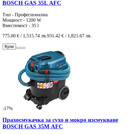
BOSCH GAS 35L АFC
Тип - Професионална
Мощност - 1200 W
Вместимост - 35 l
775.00 € / 1,515.74 лв.
931.42 € / 1,821.67 лв.
Купи
-17%
Прахосмукачка за сухо и мокро изсмукване
BOSCH GAS 35M АFC