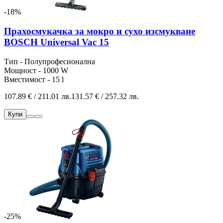
-18%
Прахосмукачка за мокро и сухо изсмукване
BOSCH Universal Vac 15
Тип - Полупрофесионална
Мощност - 1000 W
Вместимост - 15 l
107.89 € / 211.01 лв.
131.57 € / 257.32 лв.
Купи
-25%