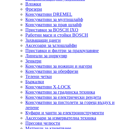
Вложки
Фрезери
Консумативи DREMEL
Консумативи за мултишлайф
Консумативи за прав шлайф
Приставки за BOSCH IXO
Работни маси и стойки BOSCH
Захващащи цанги
Аксесоари за ъглошлайфи
Приставки и филтри за прахоулавяне
Линеали за циркуляр
Зенкери
Консумативи за ножици и нагери
Консумативи за оберфрези
Телени четки
Бъркалки
Консумативи X-LOCK
Консумативи за градинска техника
Консумативи за електрически рендета
Консумативи за пистолети за горещ въздух и
лепене
Куфари и чанти за електроинструменти
Аксесоари за измервателна техника
Пресови челюсти
Матрици за кримпване