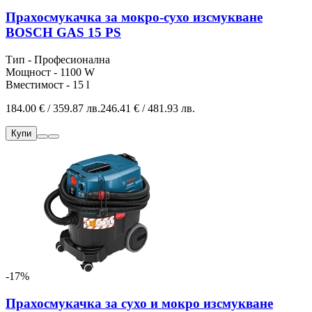
Прахосмукачка за мокро-сухо изсмукване
BOSCH GAS 15 PS
Тип - Професионална
Мощност - 1100 W
Вместимост - 15 l
184.00 € / 359.87 лв.
246.41 € / 481.93 лв.
Купи
-17%
Прахосмукачка за сухо и мокро изсмукване