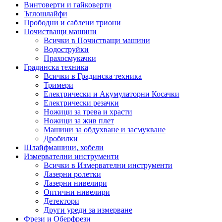
Винтоверти и гайковерти
Ъглошлайфи
Прободни и саблени триони
Почистващи машини
Всички в Почистващи машини
Водоструйки
Прахосмукачки
Градинска техника
Всички в Градинска техника
Тримери
Електрически и Акумулаторни Косачки
Електрически резачки
Ножици за трева и храсти
Ножици за жив плет
Машини за обдухване и засмукване
Дробилки
Шлайфмашини, хобели
Измервателни инструменти
Всички в Измервателни инструменти
Лазерни ролетки
Лазерни нивелири
Оптични нивелири
Детектори
Други уреди за измерване
Фрези и Оберфрези