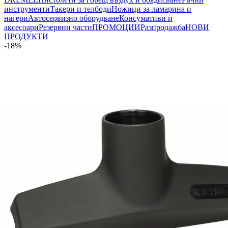
инструменти
Такери и телбоди
Ножици за ламарина и
нагери
Автосервизно оборудване
Консумативи и
аксесоари
Резервни части
ПРОМОЦИИ
Разпродажба
НОВИ
ПРОДУКТИ
-18%