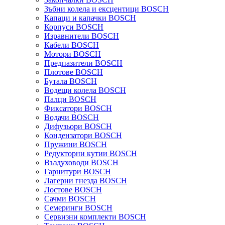
Зъбни колела и ексцентици BOSCH
Капаци и капачки BOSCH
Корпуси BOSCH
Изравнители BOSCH
Кабели BOSCH
Мотори BOSCH
Предпазители BOSCH
Плотове BOSCH
Бутала BOSCH
Водещи колела BOSCH
Палци BOSCH
Фиксатори BOSCH
Водачи BOSCH
Дифузьори BOSCH
Кондензатори BOSCH
Пружини BOSCH
Редукторни кутии BOSCH
Въздуховоди BOSCH
Гарнитури BOSCH
Лагерни гнезда BOSCH
Лостове BOSCH
Сачми BOSCH
Семеринги BOSCH
Сервизни комплекти BOSCH