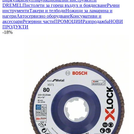
DREMEL
Пистолети за горещ въздух и боядисване
Ръчни
инструменти
Такери и телбоди
Ножици за ламарина и
нагери
Автосервизно оборудване
Консумативи и
аксесоари
Резервни части
ПРОМОЦИИ
Разпродажба
НОВИ
ПРОДУКТИ
-18%