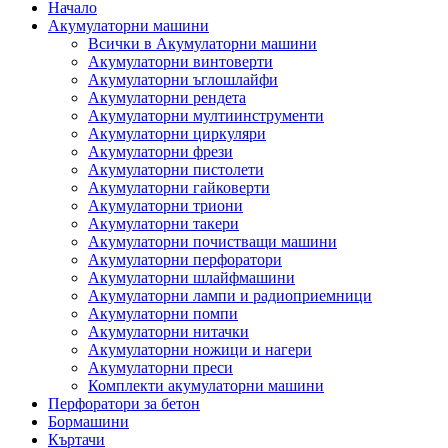
Начало
Акумулаторни машини
Всички в Акумулаторни машини
Акумулаторни винтоверти
Акумулаторни ъглошлайфи
Акумулаторни рендета
Акумулаторни мултиинструменти
Акумулаторни циркуляри
Акумулаторни фрези
Акумулаторни пистолети
Акумулаторни гайковерти
Акумулаторни триони
Акумулаторни такери
Акумулаторни почистващи машини
Акумулаторни перфоратори
Акумулаторни шлайфмашини
Акумулаторни лампи и радиоприемници
Акумулаторни помпи
Акумулаторни нитачки
Акумулаторни ножици и нагери
Акумулаторни преси
Комплекти акумулаторни машини
Перфоратори за бетон
Бормашини
Къртачи