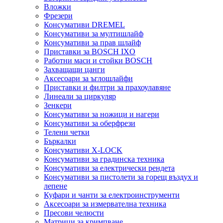
Вложки
Фрезери
Консумативи DREMEL
Консумативи за мултишлайф
Консумативи за прав шлайф
Приставки за BOSCH IXO
Работни маси и стойки BOSCH
Захващащи цанги
Аксесоари за ъглошлайфи
Приставки и филтри за прахоулавяне
Линеали за циркуляр
Зенкери
Консумативи за ножици и нагери
Консумативи за оберфрези
Телени четки
Бъркалки
Консумативи X-LOCK
Консумативи за градинска техника
Консумативи за електрически рендета
Консумативи за пистолети за горещ въздух и
лепене
Куфари и чанти за електроинструменти
Аксесоари за измервателна техника
Пресови челюсти
Матрици за кримпване