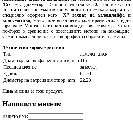
X571
е с диаметър 115 mm и едрина G120. Той е част от
новата серия консумативи и машини на немската марка със
специално оформен като
"X" захват на ъглошлайфа и
консуматива,
което позволява лесно монтиране само с едно
щракване. Монтирането на този вид дискове става с до 5 пъти
по-бързо в сравнение с досегашните методи на захващане.
Самият ламелен диск е с прав профил за обработка на метал.
Технически характеристики
Тип
ламелен диск
Диаметър на шлифовъчния диск, mm
115
Предназначение
за метал
Едрина
G120
Диаметър на вътрешния отвор, mm
22,23
Няма мнения за този продукт.
Напишете мнение
Вашето име: