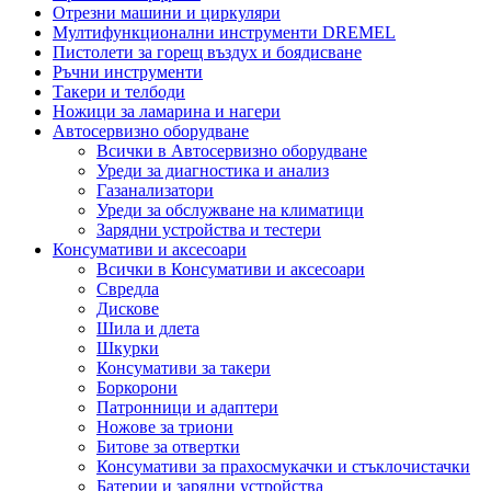
Отрезни машини и циркуляри
Мултифункционални инструменти DREMEL
Пистолети за горещ въздух и боядисване
Ръчни инструменти
Такери и телбоди
Ножици за ламарина и нагери
Автосервизно оборудване
Всички в Автосервизно оборудване
Уреди за диагностика и анализ
Газанализатори
Уреди за обслужване на климатици
Зарядни устройства и тестери
Консумативи и аксесоари
Всички в Консумативи и аксесоари
Свредла
Дискове
Шила и длета
Шкурки
Консумативи за такери
Боркорони
Патронници и адаптери
Ножове за триони
Битове за отвертки
Консумативи за прахосмукачки и стъклочистачки
Батерии и зарядни устройства