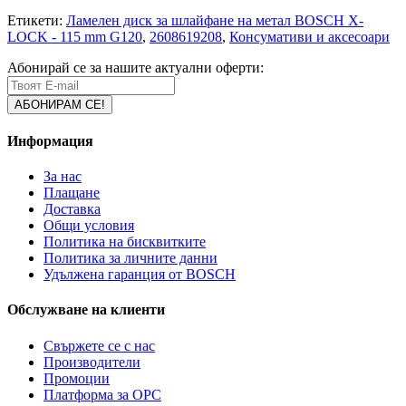
Етикети:
Ламелен диск за шлайфане на метал BOSCH X-
LOCK - 115 mm G120
,
2608619208
,
Консумативи и аксесоари
Абонирай се за нашите актуални оферти:
Информация
За нас
Плащане
Доставка
Общи условия
Политика на бисквитките
Политика за личните данни
Удължена гаранция от BOSCH
Обслужване на клиенти
Свържете се с нас
Производители
Промоции
Платформа за ОРС