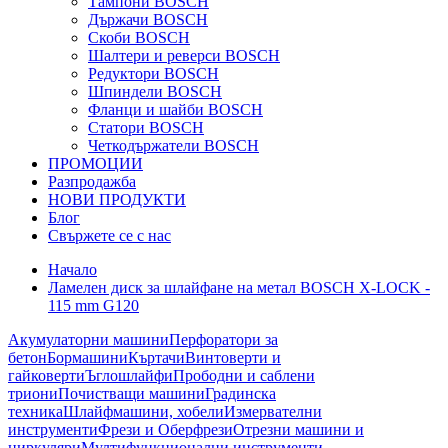
Тампони BOSCH
Държачи BOSCH
Скоби BOSCH
Шалтери и реверси BOSCH
Редуктори BOSCH
Шпиндели BOSCH
Фланци и шайби BOSCH
Статори BOSCH
Четкодържатели BOSCH
ПРОМОЦИИ
Разпродажба
НОВИ ПРОДУКТИ
Блог
Свържете се с нас
Начало
Ламелен диск за шлайфане на метал BOSCH X-LOCK -
115 mm G120
Акумулаторни машини
Перфоратори за
бетон
Бормашини
Къртачи
Винтоверти и
гайковерти
Ъглошлайфи
Прободни и саблени
триони
Почистващи машини
Градинска
техника
Шлайфмашини, хобели
Измервателни
инструменти
Фрези и Оберфрези
Отрезни машини и
циркуляри
Мултифункционални инструменти