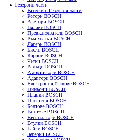
Резервни части
Всички в Резервни части
Ротори BOSCH
Аретири BOSCH
Валове BOSCH
Превключватели BOSCH
Ръкохватки BOSCH
Лагери BOSCH
Биели BOSCH
Корони BOSCH
Четки BOSCH
Ремъци BOSCH
Амортисьори BOSCH
Адаптори BOSCH
Електронни блокове BOSCH
Пиньони BOSCH
Планки BOSCH
Пръстени BOSCH
Болтове BOSCH
Винтове BOSCH
Вентилатори BOSCH
Втулки BOSCH
Гайки BOSCH
Зегерки BOSCH
Закопчалки BOSCH