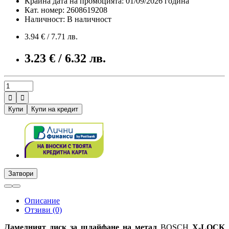
Крайна дата на промоцията: 01/09/2026 година
Кат. номер: 2608619208
Наличност: В наличност
3.94 € / 7.71 лв.
3.23 € / 6.32 лв.


Купи
Купи на кредит
Затвори
Описание
Отзиви (0)
Ламелният диск за шлайфане на метал
BOSCH
X-LOCK