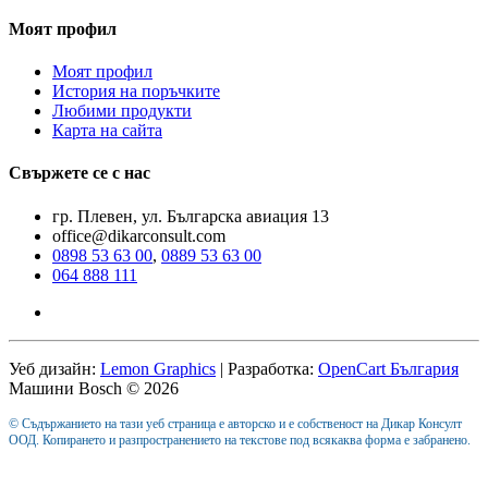
Моят профил
Моят профил
История на поръчките
Любими продукти
Карта на сайта
Свържете се с нас
гр. Плевен, ул. Българска авиация 13
office@dikarconsult.com
0898 53 63 00
,
0889 53 63 00
064 888 111
Уеб дизайн:
Lemon Graphics
| Разработка:
OpenCart България
Машини Bosch © 2026
© Съдържанието на тази уеб страница е авторско и е собственост на Дикар Консулт
ООД. Копирането и разпространението на текстове под всякаква форма е забранено.