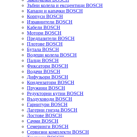
Зъбни колела и ексцентици BOSCH
Капаци и капачки BOSCH
Корпуси BOSCH
Изравнители BOSCH
Кабели BOSCH
Мотори BOSCH
Предпазители BOSCH
Плотове BOSCH
Бутала BOSCH
Водещи колела BOSCH
Палци BOSCH
Фиксатори BOSCH
Водачи BOSCH
Дифузьори BOSCH
Кондензатори BOSCH
Пружини BOSCH
Редукторни кутии BOSCH
Въздуховоди BOSCH
Гарнитури BOSCH
Лагерни гнезда BOSCH
Лостове BOSCH
Сачми BOSCH
Семеринги BOSCH
Сервизни комплекти BOSCH