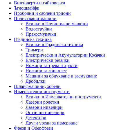
Винтоверти и гайковерти
Ъглошлайфи
Прободни и саблени триони
Почистващи машини
Всички в Почистващи машини
Водоструйки
Прахосмукачки
Градинска техника
Всички в Градинска техника
Тримери
Електрически и Акумулаторни Косачки
Електрически резачки
Ножици за трева и храсти
Ножици за жив плет
Машини за обдухване и засмукване
Дробилки
Шлайфмашини, хобели
Измервателни инструменти
Всички в Измервателни инструменти
Лазерни ролетки
Лазерни нивелири
Оптични нивелири
Детектори
Други уреди за измерване
Фрези и Оберфрези