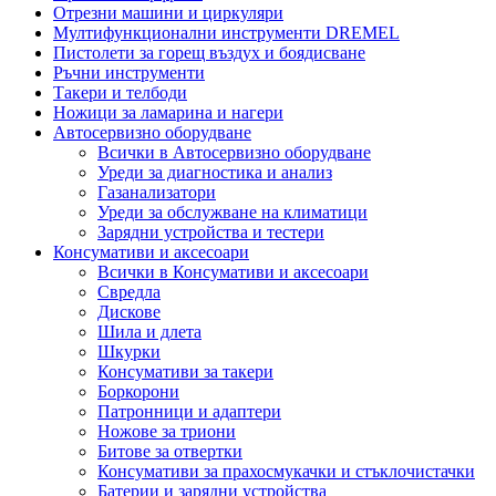
Отрезни машини и циркуляри
Мултифункционални инструменти DREMEL
Пистолети за горещ въздух и боядисване
Ръчни инструменти
Такери и телбоди
Ножици за ламарина и нагери
Автосервизно оборудване
Всички в Автосервизно оборудване
Уреди за диагностика и анализ
Газанализатори
Уреди за обслужване на климатици
Зарядни устройства и тестери
Консумативи и аксесоари
Всички в Консумативи и аксесоари
Свредла
Дискове
Шила и длета
Шкурки
Консумативи за такери
Боркорони
Патронници и адаптери
Ножове за триони
Битове за отвертки
Консумативи за прахосмукачки и стъклочистачки
Батерии и зарядни устройства