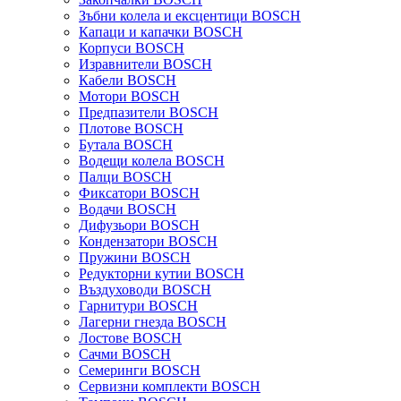
Зъбни колела и ексцентици BOSCH
Капаци и капачки BOSCH
Корпуси BOSCH
Изравнители BOSCH
Кабели BOSCH
Мотори BOSCH
Предпазители BOSCH
Плотове BOSCH
Бутала BOSCH
Водещи колела BOSCH
Палци BOSCH
Фиксатори BOSCH
Водачи BOSCH
Дифузьори BOSCH
Кондензатори BOSCH
Пружини BOSCH
Редукторни кутии BOSCH
Въздуховоди BOSCH
Гарнитури BOSCH
Лагерни гнезда BOSCH
Лостове BOSCH
Сачми BOSCH
Семеринги BOSCH
Сервизни комплекти BOSCH