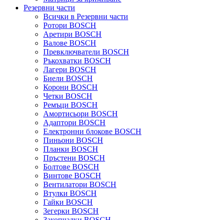
Резервни части
Всички в Резервни части
Ротори BOSCH
Аретири BOSCH
Валове BOSCH
Превключватели BOSCH
Ръкохватки BOSCH
Лагери BOSCH
Биели BOSCH
Корони BOSCH
Четки BOSCH
Ремъци BOSCH
Амортисьори BOSCH
Адаптори BOSCH
Електронни блокове BOSCH
Пиньони BOSCH
Планки BOSCH
Пръстени BOSCH
Болтове BOSCH
Винтове BOSCH
Вентилатори BOSCH
Втулки BOSCH
Гайки BOSCH
Зегерки BOSCH
Закопчалки BOSCH