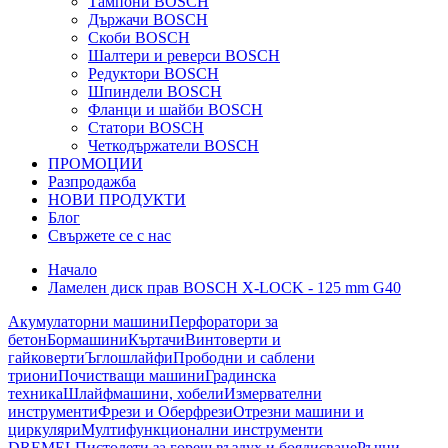
Тампони BOSCH
Държачи BOSCH
Скоби BOSCH
Шалтери и реверси BOSCH
Редуктори BOSCH
Шпиндели BOSCH
Фланци и шайби BOSCH
Статори BOSCH
Четкодържатели BOSCH
ПРОМОЦИИ
Разпродажба
НОВИ ПРОДУКТИ
Блог
Свържете се с нас
Начало
Ламелен диск прав BOSCH X-LOCK - 125 mm G40
Акумулаторни машини
Перфоратори за
бетон
Бормашини
Къртачи
Винтоверти и
гайковерти
Ъглошлайфи
Прободни и саблени
триони
Почистващи машини
Градинска
техника
Шлайфмашини, хобели
Измервателни
инструменти
Фрези и Оберфрези
Отрезни машини и
циркуляри
Мултифункционални инструменти
DREMEL
Пистолети за горещ въздух и боядисване
Ръчни