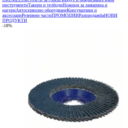
инструменти
Такери и телбоди
Ножици за ламарина и
нагери
Автосервизно оборудване
Консумативи и
аксесоари
Резервни части
ПРОМОЦИИ
Разпродажба
НОВИ
ПРОДУКТИ
-18%