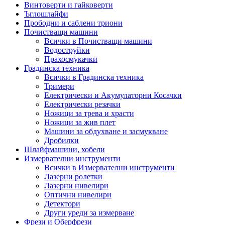
Винтоверти и гайковерти
Ъглошлайфи
Прободни и саблени триони
Почистващи машини
Всички в Почистващи машини
Водоструйки
Прахосмукачки
Градинска техника
Всички в Градинска техника
Тримери
Електрически и Акумулаторни Косачки
Електрически резачки
Ножици за трева и храсти
Ножици за жив плет
Машини за обдухване и засмукване
Дробилки
Шлайфмашини, хобели
Измервателни инструменти
Всички в Измервателни инструменти
Лазерни ролетки
Лазерни нивелири
Оптични нивелири
Детектори
Други уреди за измерване
Фрези и Оберфрези