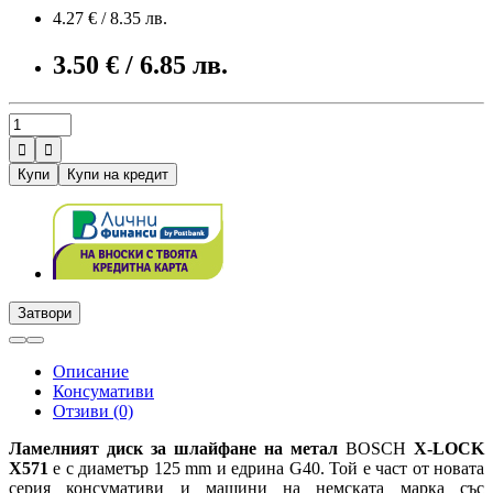
4.27 € / 8.35 лв.
3.50 € / 6.85 лв.


Купи
Купи на кредит
Затвори
Описание
Консумативи
Отзиви (0)
Ламелният диск за шлайфане на метал
BOSCH
X-LOCK
X571
е с диаметър 125 mm и едрина G40. Той е част от новата
серия консумативи и машини на немската марка със