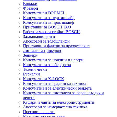
Вложки
Фрезери
Консумативи DREMEL
Консумативи за мултишлайф
Консумативи за прав шлайф
Приставки за BOSCH IXO
Работни маси и стойки BOSCH
Захващащи цанги
Аксесоари за ъглошлайфи
Приставки и филтри за прахоулавяне
Линеали за циркуляр
Зенкери
Консумативи за ножици и нагери
Консумативи за оберфрези
Телени четки
Бъркалки
Консумативи X-LOCK
Консумативи за градинска техника
Консумативи за електрически рендета
Консумативи за пистолети за горещ въздух и
лепене
Куфари и чанти за електроинструменти
Аксесоари за измервателна техника
Пресови челюсти
Матрици за кримпване