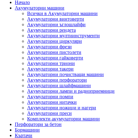
Начало
Акумулаторни машини
Всички в Акумулаторни машини
Акумулаторни винтоверти
Акумулаторни ъглошлайфи
Акумулаторни рендета
Акумулаторни мултиинструменти
Акумулаторни циркуляри
Акумулаторни фрези
Акумулаторни пистолети
Акумулаторни гайковерти
Акумулаторни триони
Акумулаторни такери
Акумулаторни почистващи машини
Акумулаторни перфоратори
Акумулаторни шлайфмашини
Акумулаторни лампи и радиоприемници
Акумулаторни помпи
Акумулаторни нитачки
Акумулаторни ножици и нагери
Акумулаторни преси
Комплекти акумулаторни машини
Перфоратори за бетон
Бормашини
Къртачи