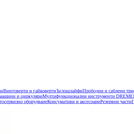
чи
Винтоверти и гайковерти
Ъглошлайфи
Прободни и саблени тр
машини и циркуляри
Мултифункционални инструменти DREME
тосервизно оборудване
Консумативи и аксесоари
Резервни части