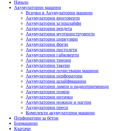
Начало
Акумулаторни машини
Всички в Акумулаторни машини
Акумулаторни винтоверти
Акумулаторни ъглошлайфи
Акумулаторни рендета
Акумулаторни мултиинструменти
Акумулаторни циркуляри
Акумулаторни фрези
Акумулаторни пистолети
Акумулаторни гайковерти
Акумулаторни триони
Акумулаторни такери
Акумулаторни почистващи машини
Акумулаторни перфоратори
Акумулаторни шлайфмашини
Акумулаторни лампи и радиоприемници
Акумулаторни помпи
Акумулаторни нитачки
Акумулаторни ножици и нагери
Акумулаторни преси
Комплекти акумулаторни машини
Перфоратори за бетон
Бормашини
Къртачи