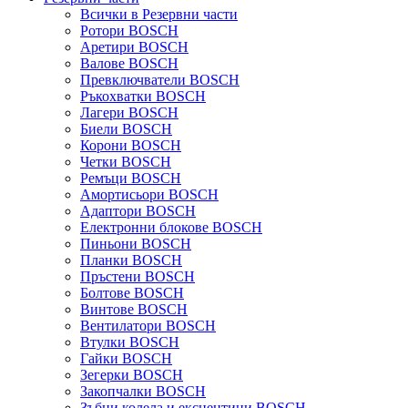
Всички в Резервни части
Ротори BOSCH
Аретири BOSCH
Валове BOSCH
Превключватели BOSCH
Ръкохватки BOSCH
Лагери BOSCH
Биели BOSCH
Корони BOSCH
Четки BOSCH
Ремъци BOSCH
Амортисьори BOSCH
Адаптори BOSCH
Електронни блокове BOSCH
Пиньони BOSCH
Планки BOSCH
Пръстени BOSCH
Болтове BOSCH
Винтове BOSCH
Вентилатори BOSCH
Втулки BOSCH
Гайки BOSCH
Зегерки BOSCH
Закопчалки BOSCH
Зъбни колела и ексцентици BOSCH