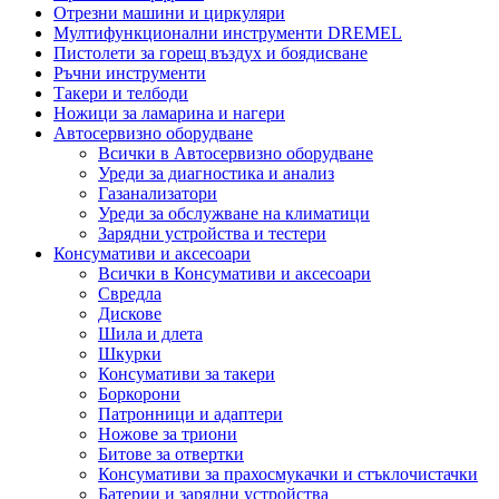
Отрезни машини и циркуляри
Мултифункционални инструменти DREMEL
Пистолети за горещ въздух и боядисване
Ръчни инструменти
Такери и телбоди
Ножици за ламарина и нагери
Автосервизно оборудване
Всички в Автосервизно оборудване
Уреди за диагностика и анализ
Газанализатори
Уреди за обслужване на климатици
Зарядни устройства и тестери
Консумативи и аксесоари
Всички в Консумативи и аксесоари
Свредла
Дискове
Шила и длета
Шкурки
Консумативи за такери
Боркорони
Патронници и адаптери
Ножове за триони
Битове за отвертки
Консумативи за прахосмукачки и стъклочистачки
Батерии и зарядни устройства