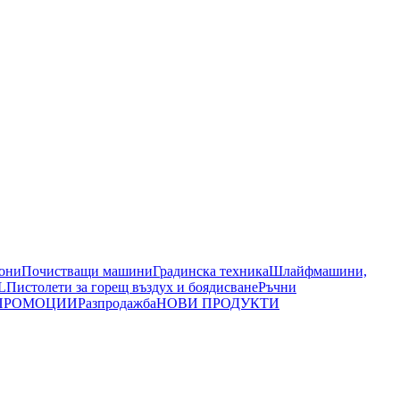
иони
Почистващи машини
Градинска техника
Шлайфмашини,
L
Пистолети за горещ въздух и боядисване
Ръчни
ПРОМОЦИИ
Разпродажба
НОВИ ПРОДУКТИ