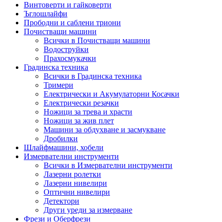
Винтоверти и гайковерти
Ъглошлайфи
Прободни и саблени триони
Почистващи машини
Всички в Почистващи машини
Водоструйки
Прахосмукачки
Градинска техника
Всички в Градинска техника
Тримери
Електрически и Акумулаторни Косачки
Електрически резачки
Ножици за трева и храсти
Ножици за жив плет
Машини за обдухване и засмукване
Дробилки
Шлайфмашини, хобели
Измервателни инструменти
Всички в Измервателни инструменти
Лазерни ролетки
Лазерни нивелири
Оптични нивелири
Детектори
Други уреди за измерване
Фрези и Оберфрези