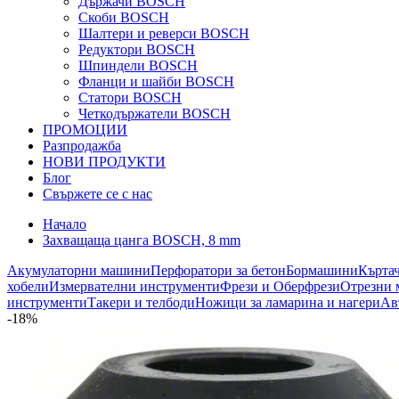
Държачи BOSCH
Скоби BOSCH
Шалтери и реверси BOSCH
Редуктори BOSCH
Шпиндели BOSCH
Фланци и шайби BOSCH
Статори BOSCH
Четкодържатели BOSCH
ПРОМОЦИИ
Разпродажба
НОВИ ПРОДУКТИ
Блог
Свържете се с нас
Начало
Захващаща цанга BOSCH, 8 mm
Акумулаторни машини
Перфоратори за бетон
Бормашини
Кърта
хобели
Измервателни инструменти
Фрези и Оберфрези
Отрезни 
инструменти
Такери и телбоди
Ножици за ламарина и нагери
Ав
-18%