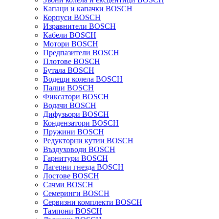
Капаци и капачки BOSCH
Корпуси BOSCH
Изравнители BOSCH
Кабели BOSCH
Мотори BOSCH
Предпазители BOSCH
Плотове BOSCH
Бутала BOSCH
Водещи колела BOSCH
Палци BOSCH
Фиксатори BOSCH
Водачи BOSCH
Дифузьори BOSCH
Кондензатори BOSCH
Пружини BOSCH
Редукторни кутии BOSCH
Въздуховоди BOSCH
Гарнитури BOSCH
Лагерни гнезда BOSCH
Лостове BOSCH
Сачми BOSCH
Семеринги BOSCH
Сервизни комплекти BOSCH
Тампони BOSCH