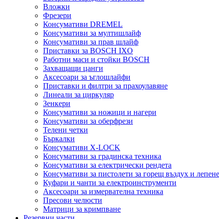
Вложки
Фрезери
Консумативи DREMEL
Консумативи за мултишлайф
Консумативи за прав шлайф
Приставки за BOSCH IXO
Работни маси и стойки BOSCH
Захващащи цанги
Аксесоари за ъглошлайфи
Приставки и филтри за прахоулавяне
Линеали за циркуляр
Зенкери
Консумативи за ножици и нагери
Консумативи за оберфрези
Телени четки
Бъркалки
Консумативи X-LOCK
Консумативи за градинска техника
Консумативи за електрически рендета
Консумативи за пистолети за горещ въздух и лепен
Куфари и чанти за електроинструменти
Аксесоари за измервателна техника
Пресови челюсти
Матрици за кримпване
Резервни части