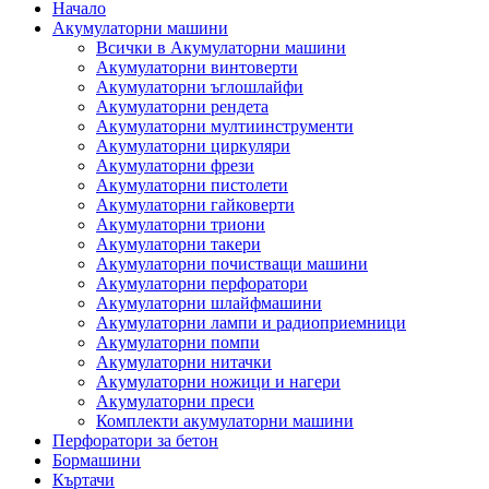
Начало
Акумулаторни машини
Всички в Акумулаторни машини
Акумулаторни винтоверти
Акумулаторни ъглошлайфи
Акумулаторни рендета
Акумулаторни мултиинструменти
Акумулаторни циркуляри
Акумулаторни фрези
Акумулаторни пистолети
Акумулаторни гайковерти
Акумулаторни триони
Акумулаторни такери
Акумулаторни почистващи машини
Акумулаторни перфоратори
Акумулаторни шлайфмашини
Акумулаторни лампи и радиоприемници
Акумулаторни помпи
Акумулаторни нитачки
Акумулаторни ножици и нагери
Акумулаторни преси
Комплекти акумулаторни машини
Перфоратори за бетон
Бормашини
Къртачи