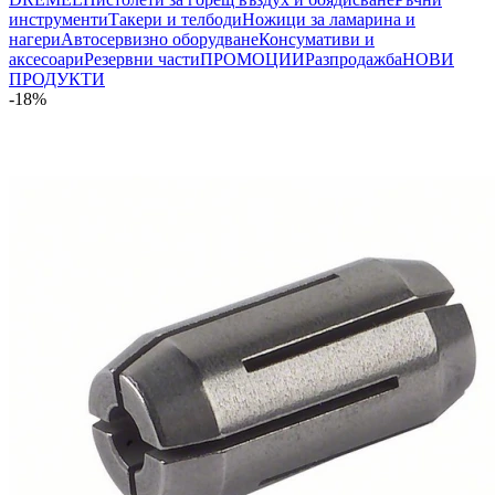
инструменти
Такери и телбоди
Ножици за ламарина и
нагери
Автосервизно оборудване
Консумативи и
аксесоари
Резервни части
ПРОМОЦИИ
Разпродажба
НОВИ
ПРОДУКТИ
-18%