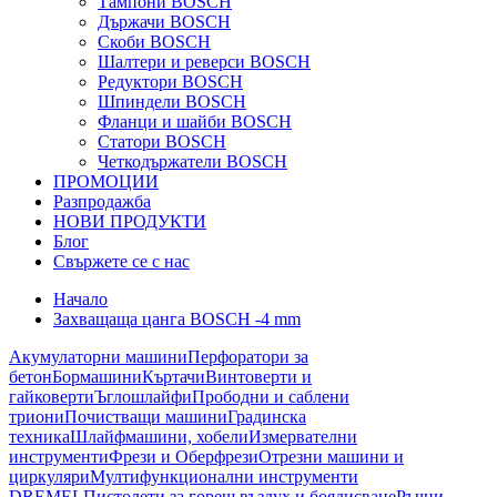
Тампони BOSCH
Държачи BOSCH
Скоби BOSCH
Шалтери и реверси BOSCH
Редуктори BOSCH
Шпиндели BOSCH
Фланци и шайби BOSCH
Статори BOSCH
Четкодържатели BOSCH
ПРОМОЦИИ
Разпродажба
НОВИ ПРОДУКТИ
Блог
Свържете се с нас
Начало
Захващаща цанга BOSCH -4 mm
Акумулаторни машини
Перфоратори за
бетон
Бормашини
Къртачи
Винтоверти и
гайковерти
Ъглошлайфи
Прободни и саблени
триони
Почистващи машини
Градинска
техника
Шлайфмашини, хобели
Измервателни
инструменти
Фрези и Оберфрези
Отрезни машини и
циркуляри
Мултифункционални инструменти
DREMEL
Пистолети за горещ въздух и боядисване
Ръчни