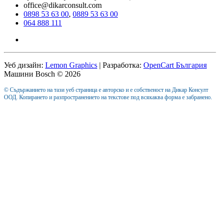
office@dikarconsult.com
0898 53 63 00
,
0889 53 63 00
064 888 111
Уеб дизайн:
Lemon Graphics
| Разработка:
OpenCart България
Машини Bosch © 2026
© Съдържанието на тази уеб страница е авторско и е собственост на Дикар Консулт
ООД. Копирането и разпространението на текстове под всякаква форма е забранено.