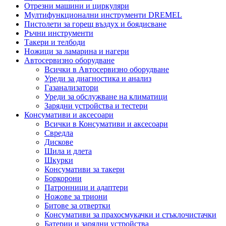
Отрезни машини и циркуляри
Мултифункционални инструменти DREMEL
Пистолети за горещ въздух и боядисване
Ръчни инструменти
Такери и телбоди
Ножици за ламарина и нагери
Автосервизно оборудване
Всички в Автосервизно оборудване
Уреди за диагностика и анализ
Газанализатори
Уреди за обслужване на климатици
Зарядни устройства и тестери
Консумативи и аксесоари
Всички в Консумативи и аксесоари
Свредла
Дискове
Шила и длета
Шкурки
Консумативи за такери
Боркорони
Патронници и адаптери
Ножове за триони
Битове за отвертки
Консумативи за прахосмукачки и стъклочистачки
Батерии и зарядни устройства