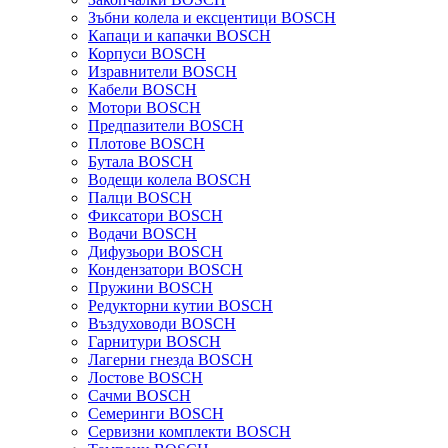
Зъбни колела и ексцентици BOSCH
Капаци и капачки BOSCH
Корпуси BOSCH
Изравнители BOSCH
Кабели BOSCH
Мотори BOSCH
Предпазители BOSCH
Плотове BOSCH
Бутала BOSCH
Водещи колела BOSCH
Палци BOSCH
Фиксатори BOSCH
Водачи BOSCH
Дифузьори BOSCH
Кондензатори BOSCH
Пружини BOSCH
Редукторни кутии BOSCH
Въздуховоди BOSCH
Гарнитури BOSCH
Лагерни гнезда BOSCH
Лостове BOSCH
Сачми BOSCH
Семеринги BOSCH
Сервизни комплекти BOSCH