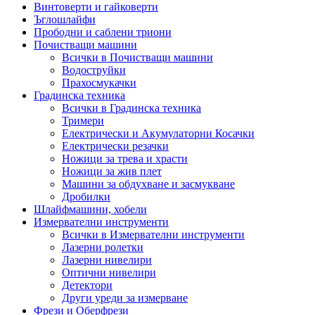
Винтоверти и гайковерти
Ъглошлайфи
Прободни и саблени триони
Почистващи машини
Всички в Почистващи машини
Водоструйки
Прахосмукачки
Градинска техника
Всички в Градинска техника
Тримери
Електрически и Акумулаторни Косачки
Електрически резачки
Ножици за трева и храсти
Ножици за жив плет
Машини за обдухване и засмукване
Дробилки
Шлайфмашини, хобели
Измервателни инструменти
Всички в Измервателни инструменти
Лазерни ролетки
Лазерни нивелири
Оптични нивелири
Детектори
Други уреди за измерване
Фрези и Оберфрези