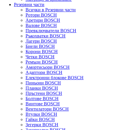
Резервни части
Всички в Резервни части
Ротори BOSCH
Аретири BOSCH
Валове BOSCH
Превключватели BOSCH
Ръкохватки BOSCH
Лагери BOSCH
Биели BOSCH
Корони BOSCH
Четки BOSCH
Ремъци BOSCH
Амортисьори BOSCH
Адаптори BOSCH
Електронни блокове BOSCH
Пиньони BOSCH
Планки BOSCH
Пръстени BOSCH
Болтове BOSCH
Винтове BOSCH
Вентилатори BOSCH
Втулки BOSCH
Гайки BOSCH
Зегерки BOSCH
Закопчалки BOSCH