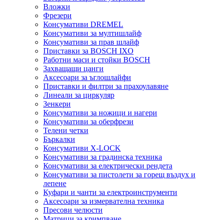
Вложки
Фрезери
Консумативи DREMEL
Консумативи за мултишлайф
Консумативи за прав шлайф
Приставки за BOSCH IXO
Работни маси и стойки BOSCH
Захващащи цанги
Аксесоари за ъглошлайфи
Приставки и филтри за прахоулавяне
Линеали за циркуляр
Зенкери
Консумативи за ножици и нагери
Консумативи за оберфрези
Телени четки
Бъркалки
Консумативи X-LOCK
Консумативи за градинска техника
Консумативи за електрически рендета
Консумативи за пистолети за горещ въздух и
лепене
Куфари и чанти за електроинструменти
Аксесоари за измервателна техника
Пресови челюсти
Матрици за кримпване