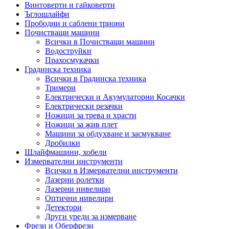
Винтоверти и гайковерти
Ъглошлайфи
Прободни и саблени триони
Почистващи машини
Всички в Почистващи машини
Водоструйки
Прахосмукачки
Градинска техника
Всички в Градинска техника
Тримери
Електрически и Акумулаторни Косачки
Електрически резачки
Ножици за трева и храсти
Ножици за жив плет
Машини за обдухване и засмукване
Дробилки
Шлайфмашини, хобели
Измервателни инструменти
Всички в Измервателни инструменти
Лазерни ролетки
Лазерни нивелири
Оптични нивелири
Детектори
Други уреди за измерване
Фрези и Оберфрези