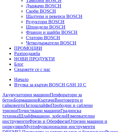
Тампони BOSCH
Държачи BOSCH
Скоби BOSCH
Шалтери и реверси BOSCH
Редуктори BOSCH
Шпиндели BOSCH
Фланци и шайби BOSCH
Статори BOSCH
Четкодържатели BOSCH
ПРОМОЦИИ
Разпродажба
НОВИ ПРОДУКТИ
Блог
Свържете се с нас
Начало
Втулка за къртач BOSCH GSH 10 C
Акумулаторни машини
Перфоратори за
бетон
Бормашини
Къртачи
Винтоверти и
гайковерти
Ъглошлайфи
Прободни и саблени
триони
Почистващи машини
Градинска
техника
Шлайфмашини, хобели
Измервателни
инструменти
Фрези и Оберфрези
Отрезни машини и
циркуляри
Мултифункционални инструменти
DREMEL
Пистолети за горещ въздух и боядисване
Ръчни