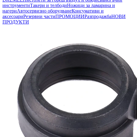
инструменти
Такери и телбоди
Ножици за ламарина и
нагери
Автосервизно оборудване
Консумативи и
аксесоари
Резервни части
ПРОМОЦИИ
Разпродажба
НОВИ
ПРОДУКТИ