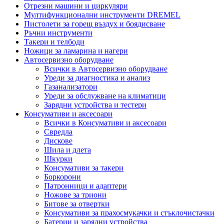
Отрезни машини и циркуляри
Мултифункционални инструменти DREMEL
Пистолети за горещ въздух и боядисване
Ръчни инструменти
Такери и телбоди
Ножици за ламарина и нагери
Автосервизно оборудване
Всички в Автосервизно оборудване
Уреди за диагностика и анализ
Газанализатори
Уреди за обслужване на климатици
Зарядни устройства и тестери
Консумативи и аксесоари
Всички в Консумативи и аксесоари
Свредла
Дискове
Шила и длета
Шкурки
Консумативи за такери
Боркорони
Патронници и адаптери
Ножове за триони
Битове за отвертки
Консумативи за прахосмукачки и стъклочистачки
Батерии и зарядни устройства