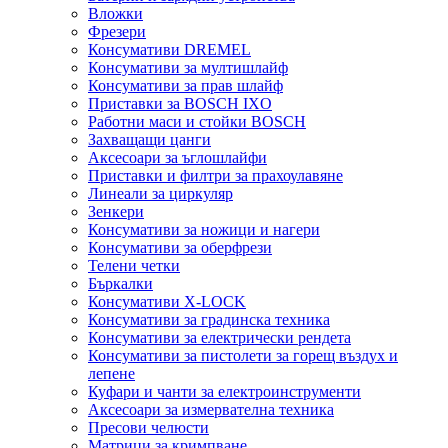
Вложки
Фрезери
Консумативи DREMEL
Консумативи за мултишлайф
Консумативи за прав шлайф
Приставки за BOSCH IXO
Работни маси и стойки BOSCH
Захващащи цанги
Аксесоари за ъглошлайфи
Приставки и филтри за прахоулавяне
Линеали за циркуляр
Зенкери
Консумативи за ножици и нагери
Консумативи за оберфрези
Телени четки
Бъркалки
Консумативи X-LOCK
Консумативи за градинска техника
Консумативи за електрически рендета
Консумативи за пистолети за горещ въздух и
лепене
Куфари и чанти за електроинструменти
Аксесоари за измервателна техника
Пресови челюсти
Матрици за кримпване