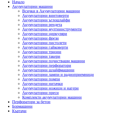
Начало
Акумулаторни машини
Всички в Акумулаторни машини
Акумулаторни винтоверти
Акумулаторни ъглошлайфи
Акумулаторни рендета
Акумулаторни мултиинструменти
Акумулаторни циркуляри
Акумулаторни фрези
Акумулаторни пистолети
Акумулаторни гайковерти
Акумулаторни триони
Акумулаторни такери
Акумулаторни почистващи машини
Акумулаторни перфоратори
Акумулаторни шлайфмашини
Акумулаторни лампи и радиоприемници
Акумулаторни помпи
Акумулаторни нитачки
Акумулаторни ножици и нагери
Акумулаторни преси
Комплекти акумулаторни машини
Перфоратори за бетон
Бормашини
Къртачи