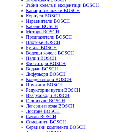
Зъбни колела и ексцентици BOSCH
Капаци и капачки BOSCH
Корпуси BOSCH
Изравнители BOSCH
Кабели BOSCH
Мотори BOSCH
Предпазители BOSCH
Плотове BOSCH
Бутала BOSCH
Водещи колела BOSCH
Палци BOSCH
Фиксатори BOSCH
Водачи BOSCH
Дифузьори BOSCH
Кондензатори BOSCH
Пружини BOSCH
Редукторни кутии BOSCH
Въздуховоди BOSCH
Гарнитури BOSCH
Лагерни гнезда BOSCH
Лостове BOSCH
Сачми BOSCH
Семеринги BOSCH
Сервизни комплекти BOSCH