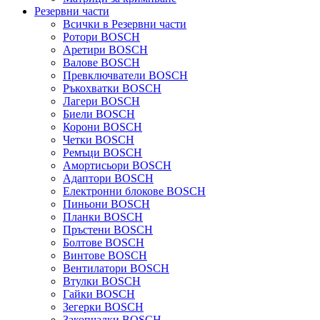
Резервни части
Всички в Резервни части
Ротори BOSCH
Аретири BOSCH
Валове BOSCH
Превключватели BOSCH
Ръкохватки BOSCH
Лагери BOSCH
Биели BOSCH
Корони BOSCH
Четки BOSCH
Ремъци BOSCH
Амортисьори BOSCH
Адаптори BOSCH
Електронни блокове BOSCH
Пиньони BOSCH
Планки BOSCH
Пръстени BOSCH
Болтове BOSCH
Винтове BOSCH
Вентилатори BOSCH
Втулки BOSCH
Гайки BOSCH
Зегерки BOSCH
Закопчалки BOSCH