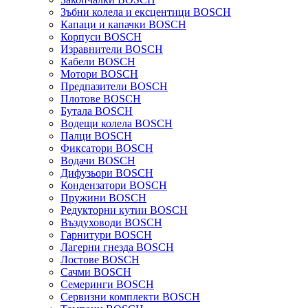
Зъбни колела и ексцентици BOSCH
Капаци и капачки BOSCH
Корпуси BOSCH
Изравнители BOSCH
Кабели BOSCH
Мотори BOSCH
Предпазители BOSCH
Плотове BOSCH
Бутала BOSCH
Водещи колела BOSCH
Палци BOSCH
Фиксатори BOSCH
Водачи BOSCH
Дифузьори BOSCH
Кондензатори BOSCH
Пружини BOSCH
Редукторни кутии BOSCH
Въздуховоди BOSCH
Гарнитури BOSCH
Лагерни гнезда BOSCH
Лостове BOSCH
Сачми BOSCH
Семеринги BOSCH
Сервизни комплекти BOSCH