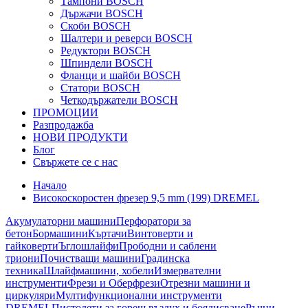
Тампони BOSCH
Държачи BOSCH
Скоби BOSCH
Шалтери и реверси BOSCH
Редуктори BOSCH
Шпиндели BOSCH
Фланци и шайби BOSCH
Статори BOSCH
Четкодържатели BOSCH
ПРОМОЦИИ
Разпродажба
НОВИ ПРОДУКТИ
Блог
Свържете се с нас
Начало
Високоскоростен фрезер 9,5 mm (199) DREMEL
Акумулаторни машини
Перфоратори за
бетон
Бормашини
Къртачи
Винтоверти и
гайковерти
Ъглошлайфи
Прободни и саблени
триони
Почистващи машини
Градинска
техника
Шлайфмашини, хобели
Измервателни
инструменти
Фрези и Оберфрези
Отрезни машини и
циркуляри
Мултифункционални инструменти
DREMEL
Пистолети за горещ въздух и боядисване
Ръчни