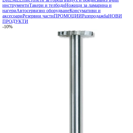
инструменти
Такери и телбоди
Ножици за ламарина и
нагери
Автосервизно оборудване
Консумативи и
аксесоари
Резервни части
ПРОМОЦИИ
Разпродажба
НОВИ
ПРОДУКТИ
-10%