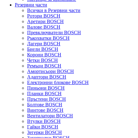
Резервни части
Всички в Резервни части
Ротори BOSCH
Аретири BOSCH
Валове BOSCH
Превключватели BOSCH
Ръкохватки BOSCH
Лагери BOSCH
Биели BOSCH
Корони BOSCH
Четки BOSCH
Ремъци BOSCH
Амортисьори BOSCH
Адаптори BOSCH
Електронни блокове BOSCH
Пиньони BOSCH
Планки BOSCH
Пръстени BOSCH
Болтове BOSCH
Винтове BOSCH
Вентилатори BOSCH
Втулки BOSCH
Гайки BOSCH
Зегерки BOSCH
Закопчалки BOSCH