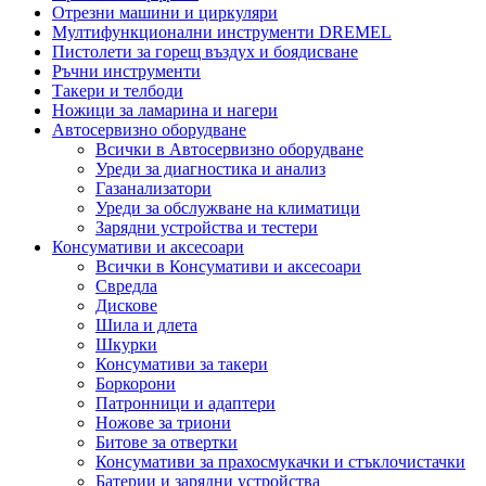
Отрезни машини и циркуляри
Мултифункционални инструменти DREMEL
Пистолети за горещ въздух и боядисване
Ръчни инструменти
Такери и телбоди
Ножици за ламарина и нагери
Автосервизно оборудване
Всички в Автосервизно оборудване
Уреди за диагностика и анализ
Газанализатори
Уреди за обслужване на климатици
Зарядни устройства и тестери
Консумативи и аксесоари
Всички в Консумативи и аксесоари
Свредла
Дискове
Шила и длета
Шкурки
Консумативи за такери
Боркорони
Патронници и адаптери
Ножове за триони
Битове за отвертки
Консумативи за прахосмукачки и стъклочистачки
Батерии и зарядни устройства