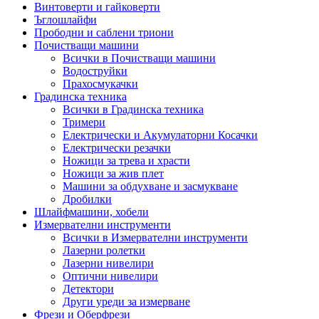
Винтоверти и гайковерти
Ъглошлайфи
Прободни и саблени триони
Почистващи машини
Всички в Почистващи машини
Водоструйки
Прахосмукачки
Градинска техника
Всички в Градинска техника
Тримери
Електрически и Акумулаторни Косачки
Електрически резачки
Ножици за трева и храсти
Ножици за жив плет
Машини за обдухване и засмукване
Дробилки
Шлайфмашини, хобели
Измервателни инструменти
Всички в Измервателни инструменти
Лазерни ролетки
Лазерни нивелири
Оптични нивелири
Детектори
Други уреди за измерване
Фрези и Оберфрези