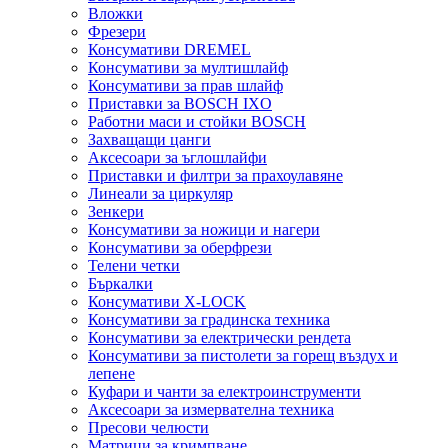
Вложки
Фрезери
Консумативи DREMEL
Консумативи за мултишлайф
Консумативи за прав шлайф
Приставки за BOSCH IXO
Работни маси и стойки BOSCH
Захващащи цанги
Аксесоари за ъглошлайфи
Приставки и филтри за прахоулавяне
Линеали за циркуляр
Зенкери
Консумативи за ножици и нагери
Консумативи за оберфрези
Телени четки
Бъркалки
Консумативи X-LOCK
Консумативи за градинска техника
Консумативи за електрически рендета
Консумативи за пистолети за горещ въздух и
лепене
Куфари и чанти за електроинструменти
Аксесоари за измервателна техника
Пресови челюсти
Матрици за кримпване