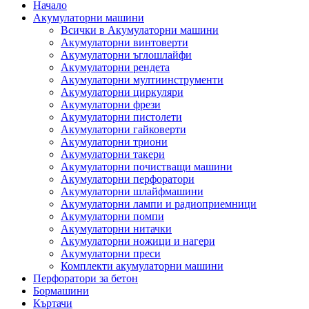
Начало
Акумулаторни машини
Всички в Акумулаторни машини
Акумулаторни винтоверти
Акумулаторни ъглошлайфи
Акумулаторни рендета
Акумулаторни мултиинструменти
Акумулаторни циркуляри
Акумулаторни фрези
Акумулаторни пистолети
Акумулаторни гайковерти
Акумулаторни триони
Акумулаторни такери
Акумулаторни почистващи машини
Акумулаторни перфоратори
Акумулаторни шлайфмашини
Акумулаторни лампи и радиоприемници
Акумулаторни помпи
Акумулаторни нитачки
Акумулаторни ножици и нагери
Акумулаторни преси
Комплекти акумулаторни машини
Перфоратори за бетон
Бормашини
Къртачи