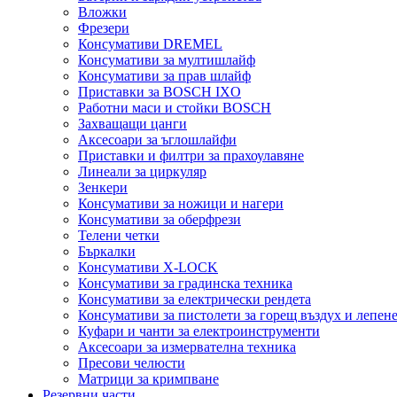
Вложки
Фрезери
Консумативи DREMEL
Консумативи за мултишлайф
Консумативи за прав шлайф
Приставки за BOSCH IXO
Работни маси и стойки BOSCH
Захващащи цанги
Аксесоари за ъглошлайфи
Приставки и филтри за прахоулавяне
Линеали за циркуляр
Зенкери
Консумативи за ножици и нагери
Консумативи за оберфрези
Телени четки
Бъркалки
Консумативи X-LOCK
Консумативи за градинска техника
Консумативи за електрически рендета
Консумативи за пистолети за горещ въздух и лепен
Куфари и чанти за електроинструменти
Аксесоари за измервателна техника
Пресови челюсти
Матрици за кримпване
Резервни части