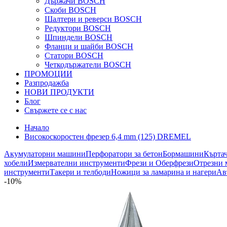
Държачи BOSCH
Скоби BOSCH
Шалтери и реверси BOSCH
Редуктори BOSCH
Шпиндели BOSCH
Фланци и шайби BOSCH
Статори BOSCH
Четкодържатели BOSCH
ПРОМОЦИИ
Разпродажба
НОВИ ПРОДУКТИ
Блог
Свържете се с нас
Начало
Високоскоростен фрезер 6,4 mm (125) DREMEL
Акумулаторни машини
Перфоратори за бетон
Бормашини
Кърта
хобели
Измервателни инструменти
Фрези и Оберфрези
Отрезни 
инструменти
Такери и телбоди
Ножици за ламарина и нагери
Ав
-10%