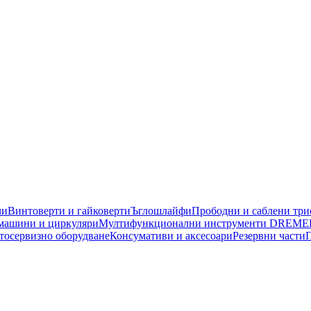
чи
Винтоверти и гайковерти
Ъглошлайфи
Прободни и саблени тр
машини и циркуляри
Мултифункционални инструменти DREME
тосервизно оборудване
Консумативи и аксесоари
Резервни части