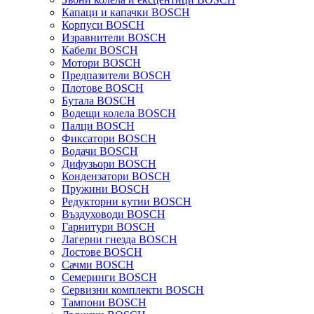
Капаци и капачки BOSCH
Корпуси BOSCH
Изравнители BOSCH
Кабели BOSCH
Мотори BOSCH
Предпазители BOSCH
Плотове BOSCH
Бутала BOSCH
Водещи колела BOSCH
Палци BOSCH
Фиксатори BOSCH
Водачи BOSCH
Дифузьори BOSCH
Кондензатори BOSCH
Пружини BOSCH
Редукторни кутии BOSCH
Въздуховоди BOSCH
Гарнитури BOSCH
Лагерни гнезда BOSCH
Лостове BOSCH
Сачми BOSCH
Семеринги BOSCH
Сервизни комплекти BOSCH
Тампони BOSCH