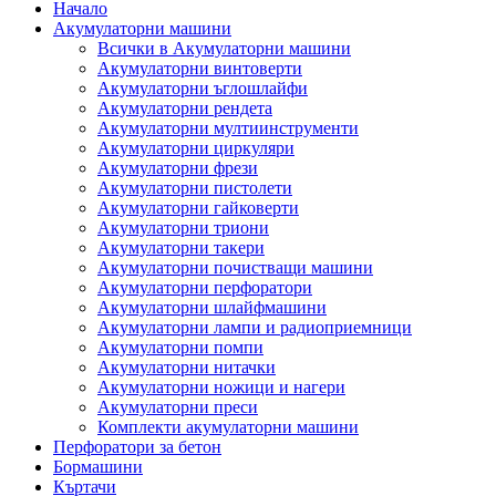
Начало
Акумулаторни машини
Всички в Акумулаторни машини
Акумулаторни винтоверти
Акумулаторни ъглошлайфи
Акумулаторни рендета
Акумулаторни мултиинструменти
Акумулаторни циркуляри
Акумулаторни фрези
Акумулаторни пистолети
Акумулаторни гайковерти
Акумулаторни триони
Акумулаторни такери
Акумулаторни почистващи машини
Акумулаторни перфоратори
Акумулаторни шлайфмашини
Акумулаторни лампи и радиоприемници
Акумулаторни помпи
Акумулаторни нитачки
Акумулаторни ножици и нагери
Акумулаторни преси
Комплекти акумулаторни машини
Перфоратори за бетон
Бормашини
Къртачи