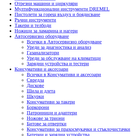
Отрезни машини и циркуляри
Мултифункционални инструменти DREMEL
Пистолети за горещ въздух и боядисване
Ръчни инструменти
Такери и телбоди
Ножици за ламарина и нагери
Автосервизно оборудване
Всички в Автосервизно оборудване
Уреди за диагностика и анализ
Газанализатори
Уреди за обслужване на климатици
Зарядни устройства и тестери
Консумативи и аксесоари
Всички в Консумативи и аксесоари
Свредла
Дискове
Шила и длета
Шкурки
Консумативи за такери
Боркорони
Патронници и адаптери
Ножове за триони
Битове за отвертки
Консумативи за прахосмукачки и стъклочистачки
Батерии и зарядни устройства