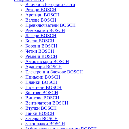
Всички в Резервни части
Ротори BOSCH
Аретири BOSCH
Валове BOSCH
Превключватели BOSCH
Ръкохватки BOSCH
Лагери BOSCH
Биели BOSCH
Корони BOSCH
Четки BOSCH
Ремъци BOSCH
Амортисьори BOSCH
Адаптори BOSCH
Електронни блокове BOSCH
Пиньони BOSCH
Планки BOSCH
Пръстени BOSCH
Болтове BOSCH
Винтове BOSCH
Вентилатори BOSCH
Втулки BOSCH
Гайки BOSCH
Зегерки BOSCH
Закопчалки BOSCH
Зъбни колела и ексцентици BOSCH