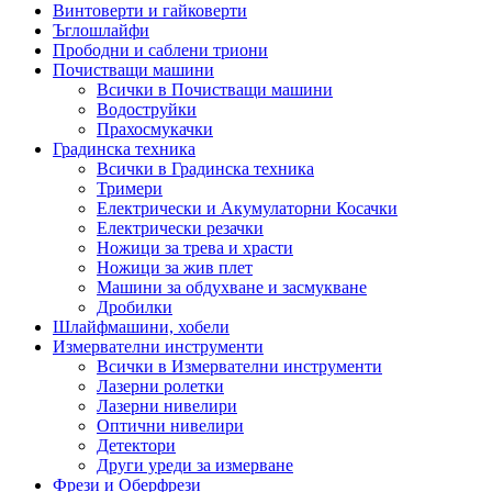
Винтоверти и гайковерти
Ъглошлайфи
Прободни и саблени триони
Почистващи машини
Всички в Почистващи машини
Водоструйки
Прахосмукачки
Градинска техника
Всички в Градинска техника
Тримери
Електрически и Акумулаторни Косачки
Електрически резачки
Ножици за трева и храсти
Ножици за жив плет
Машини за обдухване и засмукване
Дробилки
Шлайфмашини, хобели
Измервателни инструменти
Всички в Измервателни инструменти
Лазерни ролетки
Лазерни нивелири
Оптични нивелири
Детектори
Други уреди за измерване
Фрези и Оберфрези