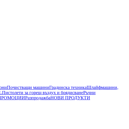
иони
Почистващи машини
Градинска техника
Шлайфмашини,
L
Пистолети за горещ въздух и боядисване
Ръчни
ПРОМОЦИИ
Разпродажба
НОВИ ПРОДУКТИ