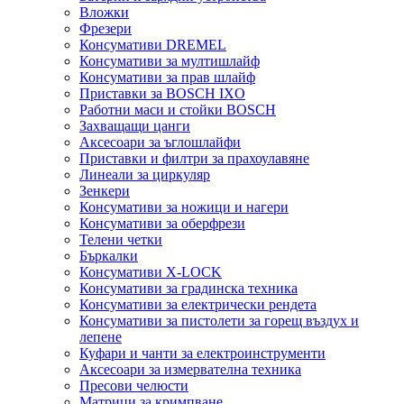
Вложки
Фрезери
Консумативи DREMEL
Консумативи за мултишлайф
Консумативи за прав шлайф
Приставки за BOSCH IXO
Работни маси и стойки BOSCH
Захващащи цанги
Аксесоари за ъглошлайфи
Приставки и филтри за прахоулавяне
Линеали за циркуляр
Зенкери
Консумативи за ножици и нагери
Консумативи за оберфрези
Телени четки
Бъркалки
Консумативи X-LOCK
Консумативи за градинска техника
Консумативи за електрически рендета
Консумативи за пистолети за горещ въздух и
лепене
Куфари и чанти за електроинструменти
Аксесоари за измервателна техника
Пресови челюсти
Матрици за кримпване