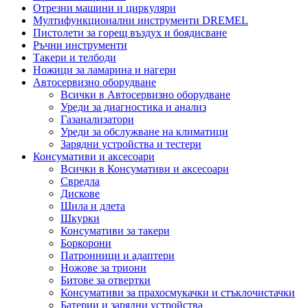
Отрезни машини и циркуляри
Мултифункционални инструменти DREMEL
Пистолети за горещ въздух и боядисване
Ръчни инструменти
Такери и телбоди
Ножици за ламарина и нагери
Автосервизно оборудване
Всички в Автосервизно оборудване
Уреди за диагностика и анализ
Газанализатори
Уреди за обслужване на климатици
Зарядни устройства и тестери
Консумативи и аксесоари
Всички в Консумативи и аксесоари
Свредла
Дискове
Шила и длета
Шкурки
Консумативи за такери
Боркорони
Патронници и адаптери
Ножове за триони
Битове за отвертки
Консумативи за прахосмукачки и стъклочистачки
Батерии и зарядни устройства