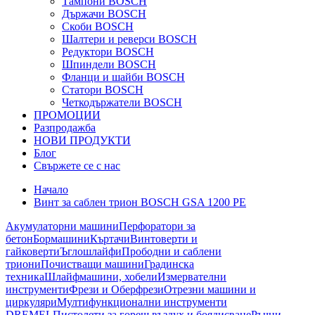
Тампони BOSCH
Държачи BOSCH
Скоби BOSCH
Шалтери и реверси BOSCH
Редуктори BOSCH
Шпиндели BOSCH
Фланци и шайби BOSCH
Статори BOSCH
Четкодържатели BOSCH
ПРОМОЦИИ
Разпродажба
НОВИ ПРОДУКТИ
Блог
Свържете се с нас
Начало
Винт за саблен трион BOSCH GSA 1200 PE
Акумулаторни машини
Перфоратори за
бетон
Бормашини
Къртачи
Винтоверти и
гайковерти
Ъглошлайфи
Прободни и саблени
триони
Почистващи машини
Градинска
техника
Шлайфмашини, хобели
Измервателни
инструменти
Фрези и Оберфрези
Отрезни машини и
циркуляри
Мултифункционални инструменти
DREMEL
Пистолети за горещ въздух и боядисване
Ръчни