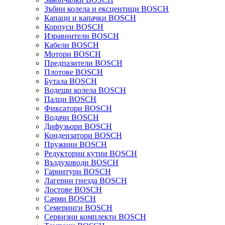
Зъбни колела и ексцентици BOSCH
Капаци и капачки BOSCH
Корпуси BOSCH
Изравнители BOSCH
Кабели BOSCH
Мотори BOSCH
Предпазители BOSCH
Плотове BOSCH
Бутала BOSCH
Водещи колела BOSCH
Палци BOSCH
Фиксатори BOSCH
Водачи BOSCH
Дифузьори BOSCH
Кондензатори BOSCH
Пружини BOSCH
Редукторни кутии BOSCH
Въздуховоди BOSCH
Гарнитури BOSCH
Лагерни гнезда BOSCH
Лостове BOSCH
Сачми BOSCH
Семеринги BOSCH
Сервизни комплекти BOSCH