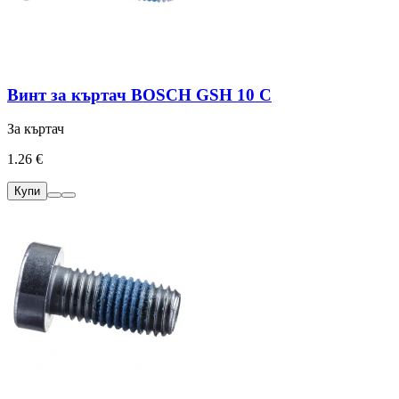
Винт за къртач BOSCH GSH 10 C
За къртач
1.26 €
Купи