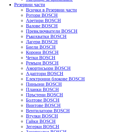
Резервни части
Всички в Резервни части
Ротори BOSCH
Аретири BOSCH
Валове BOSCH
Превключватели BOSCH
Ръкохватки BOSCH
Лагери BOSCH
Биели BOSCH
Корони BOSCH
Четки BOSCH
Ремъци BOSCH
Амортисьори BOSCH
Адаптори BOSCH
Електронни блокове BOSCH
Пиньони BOSCH
Планки BOSCH
Пръстени BOSCH
Болтове BOSCH
Винтове BOSCH
Вентилатори BOSCH
Втулки BOSCH
Гайки BOSCH
Зегерки BOSCH
Закопчалки BOSCH