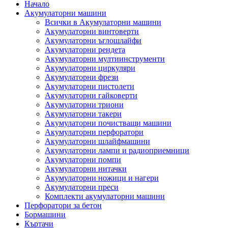
Начало
Акумулаторни машини
Всички в Акумулаторни машини
Акумулаторни винтоверти
Акумулаторни ъглошлайфи
Акумулаторни рендета
Акумулаторни мултиинструменти
Акумулаторни циркуляри
Акумулаторни фрези
Акумулаторни пистолети
Акумулаторни гайковерти
Акумулаторни триони
Акумулаторни такери
Акумулаторни почистващи машини
Акумулаторни перфоратори
Акумулаторни шлайфмашини
Акумулаторни лампи и радиоприемници
Акумулаторни помпи
Акумулаторни нитачки
Акумулаторни ножици и нагери
Акумулаторни преси
Комплекти акумулаторни машини
Перфоратори за бетон
Бормашини
Къртачи