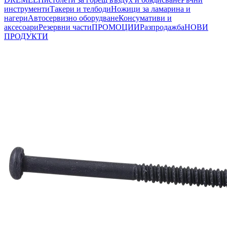
инструменти
Такери и телбоди
Ножици за ламарина и
нагери
Автосервизно оборудване
Консумативи и
аксесоари
Резервни части
ПРОМОЦИИ
Разпродажба
НОВИ
ПРОДУКТИ