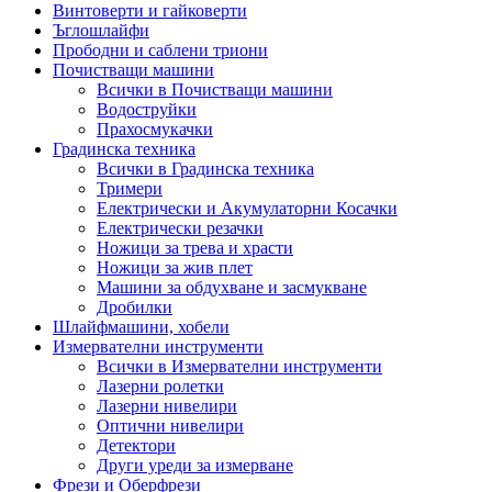
Винтоверти и гайковерти
Ъглошлайфи
Прободни и саблени триони
Почистващи машини
Всички в Почистващи машини
Водоструйки
Прахосмукачки
Градинска техника
Всички в Градинска техника
Тримери
Електрически и Акумулаторни Косачки
Електрически резачки
Ножици за трева и храсти
Ножици за жив плет
Машини за обдухване и засмукване
Дробилки
Шлайфмашини, хобели
Измервателни инструменти
Всички в Измервателни инструменти
Лазерни ролетки
Лазерни нивелири
Оптични нивелири
Детектори
Други уреди за измерване
Фрези и Оберфрези