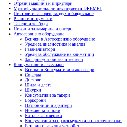
Отрезни машини и циркуляри
Мултифункционални инструменти DREMEL
Пистолети за горещ въздух и боядисване
Ръчни инструменти
Такери и телбоди
Ножици за ламарина и нагери
Автосервизно оборудване
Всички в Автосервизно оборудване
Уреди за диагностика и анализ
Газанализатори
Уреди за обслужване на климатици
Зарядни устройства и тестери
Консумативи и аксесоари
Всички в Консумативи и аксесоари
Свредла
Дискове
Шила и длета
Шкурки
Консумативи за такери
Боркорони
Патронници и адаптери
Ножове за триони
Битове за отвертки
Консумативи за прахосмукачки и стъклочистачки
Батерии и зарядни устройства