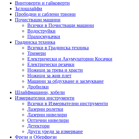
Винтоверти и гайковерти
Ъглошлайфи
Прободни и саблени триони
Почистващи машини
Всички в Почистващи машини
Водоструйки
Прахосмукачки
Градинска техника
Всички в Градинска техника
Тримери
Електрически и Акумулаторни Косачки
Електрически резачки
Ножици за трева и храсти
Ножици за жив плет
Машини за обдухване и засмукване
Дробилки
Шлайфмашини, хобели
Измервателни инструменти
Всички в Измервателни инструменти
Лазерни ролетки
Лазерни нивелири
Оптични нивелири
Детектори
Други уреди за измерване
Фрези и Оберфрези