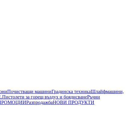
иони
Почистващи машини
Градинска техника
Шлайфмашини,
L
Пистолети за горещ въздух и боядисване
Ръчни
ПРОМОЦИИ
Разпродажба
НОВИ ПРОДУКТИ