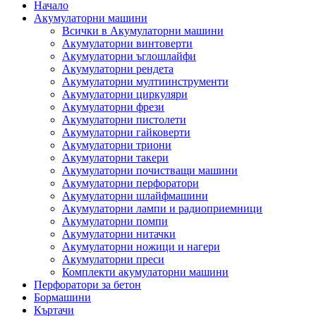
Начало
Акумулаторни машини
Всички в Акумулаторни машини
Акумулаторни винтоверти
Акумулаторни ъглошлайфи
Акумулаторни рендета
Акумулаторни мултиинструменти
Акумулаторни циркуляри
Акумулаторни фрези
Акумулаторни пистолети
Акумулаторни гайковерти
Акумулаторни триони
Акумулаторни такери
Акумулаторни почистващи машини
Акумулаторни перфоратори
Акумулаторни шлайфмашини
Акумулаторни лампи и радиоприемници
Акумулаторни помпи
Акумулаторни нитачки
Акумулаторни ножици и нагери
Акумулаторни преси
Комплекти акумулаторни машини
Перфоратори за бетон
Бормашини
Къртачи