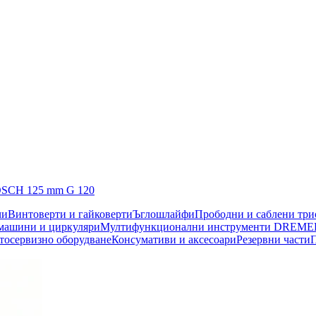
BOSCH 125 mm G 120
чи
Винтоверти и гайковерти
Ъглошлайфи
Прободни и саблени тр
машини и циркуляри
Мултифункционални инструменти DREME
тосервизно оборудване
Консумативи и аксесоари
Резервни части