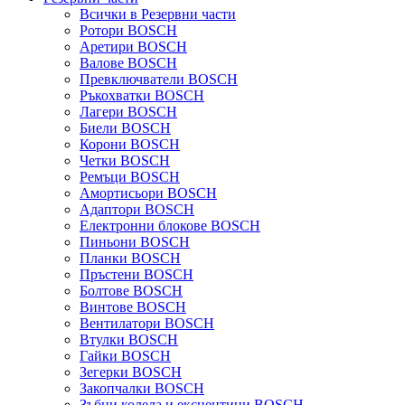
Всички в Резервни части
Ротори BOSCH
Аретири BOSCH
Валове BOSCH
Превключватели BOSCH
Ръкохватки BOSCH
Лагери BOSCH
Биели BOSCH
Корони BOSCH
Четки BOSCH
Ремъци BOSCH
Амортисьори BOSCH
Адаптори BOSCH
Електронни блокове BOSCH
Пиньони BOSCH
Планки BOSCH
Пръстени BOSCH
Болтове BOSCH
Винтове BOSCH
Вентилатори BOSCH
Втулки BOSCH
Гайки BOSCH
Зегерки BOSCH
Закопчалки BOSCH
Зъбни колела и ексцентици BOSCH