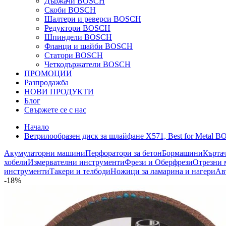
Държачи BOSCH
Скоби BOSCH
Шалтери и реверси BOSCH
Редуктори BOSCH
Шпиндели BOSCH
Фланци и шайби BOSCH
Статори BOSCH
Четкодържатели BOSCH
ПРОМОЦИИ
Разпродажба
НОВИ ПРОДУКТИ
Блог
Свържете се с нас
Начало
Ветрилообразен диск за шлайфане X571, Best for Metal 
Акумулаторни машини
Перфоратори за бетон
Бормашини
Кърта
хобели
Измервателни инструменти
Фрези и Оберфрези
Отрезни 
инструменти
Такери и телбоди
Ножици за ламарина и нагери
Ав
-18%