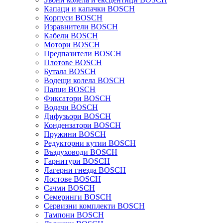
Капаци и капачки BOSCH
Корпуси BOSCH
Изравнители BOSCH
Кабели BOSCH
Мотори BOSCH
Предпазители BOSCH
Плотове BOSCH
Бутала BOSCH
Водещи колела BOSCH
Палци BOSCH
Фиксатори BOSCH
Водачи BOSCH
Дифузьори BOSCH
Кондензатори BOSCH
Пружини BOSCH
Редукторни кутии BOSCH
Въздуховоди BOSCH
Гарнитури BOSCH
Лагерни гнезда BOSCH
Лостове BOSCH
Сачми BOSCH
Семеринги BOSCH
Сервизни комплекти BOSCH
Тампони BOSCH