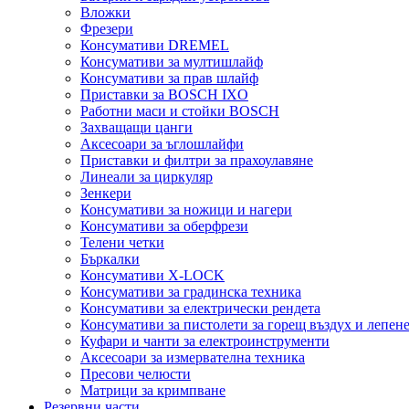
Вложки
Фрезери
Консумативи DREMEL
Консумативи за мултишлайф
Консумативи за прав шлайф
Приставки за BOSCH IXO
Работни маси и стойки BOSCH
Захващащи цанги
Аксесоари за ъглошлайфи
Приставки и филтри за прахоулавяне
Линеали за циркуляр
Зенкери
Консумативи за ножици и нагери
Консумативи за оберфрези
Телени четки
Бъркалки
Консумативи X-LOCK
Консумативи за градинска техника
Консумативи за електрически рендета
Консумативи за пистолети за горещ въздух и лепен
Куфари и чанти за електроинструменти
Аксесоари за измервателна техника
Пресови челюсти
Матрици за кримпване
Резервни части