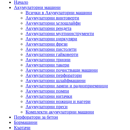
Начало
Акумулаторни машини
Всички в Акумулаторни машини
Акумулаторни винтоверти
Акумулаторни ъглошлайфи
Акумулаторни рендета
Акумулаторни мултиинструменти
Акумулаторни циркуляри
Акумулаторни фрези
Акумулаторни пистолети
Акумулаторни гайковерти
Акумулаторни триони
Акумулаторни такери
Акумулаторни почистващи машини
Акумулаторни перфоратори
Акумулаторни шлайфмашини
Акумулаторни лампи и радиоприемници
Акумулаторни помпи
Акумулаторни нитачки
Акумулаторни ножици и нагери
Акумулаторни преси
Комплекти акумулаторни машини
Перфоратори за бетон
Бормашини
Къртачи