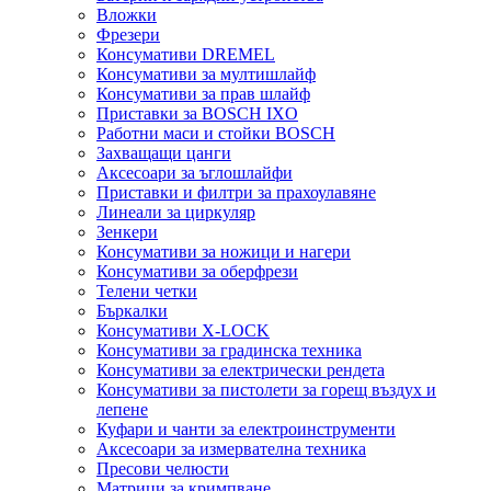
Вложки
Фрезери
Консумативи DREMEL
Консумативи за мултишлайф
Консумативи за прав шлайф
Приставки за BOSCH IXO
Работни маси и стойки BOSCH
Захващащи цанги
Аксесоари за ъглошлайфи
Приставки и филтри за прахоулавяне
Линеали за циркуляр
Зенкери
Консумативи за ножици и нагери
Консумативи за оберфрези
Телени четки
Бъркалки
Консумативи X-LOCK
Консумативи за градинска техника
Консумативи за електрически рендета
Консумативи за пистолети за горещ въздух и
лепене
Куфари и чанти за електроинструменти
Аксесоари за измервателна техника
Пресови челюсти
Матрици за кримпване