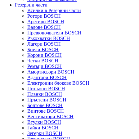
Резервни части
Всички в Резервни части
Ротори BOSCH
Аретири BOSCH
Валове BOSCH
Превключватели BOSCH
Ръкохватки BOSCH
Лагери BOSCH
Биели BOSCH
Корони BOSCH
Четки BOSCH
Ремъци BOSCH
Амортисьори BOSCH
Адаптори BOSCH
Електронни блокове BOSCH
Пиньони BOSCH
Планки BOSCH
Пръстени BOSCH
Болтове BOSCH
Винтове BOSCH
Вентилатори BOSCH
Втулки BOSCH
Гайки BOSCH
Зегерки BOSCH
Закопчалки BOSCH