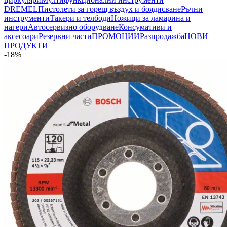
DREMEL
Пистолети за горещ въздух и боядисване
Ръчни
инструменти
Такери и телбоди
Ножици за ламарина и
нагери
Автосервизно оборудване
Консумативи и
аксесоари
Резервни части
ПРОМОЦИИ
Разпродажба
НОВИ
ПРОДУКТИ
-18%