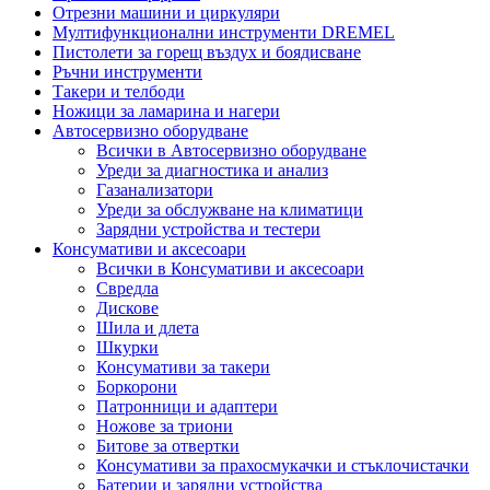
Отрезни машини и циркуляри
Мултифункционални инструменти DREMEL
Пистолети за горещ въздух и боядисване
Ръчни инструменти
Такери и телбоди
Ножици за ламарина и нагери
Автосервизно оборудване
Всички в Автосервизно оборудване
Уреди за диагностика и анализ
Газанализатори
Уреди за обслужване на климатици
Зарядни устройства и тестери
Консумативи и аксесоари
Всички в Консумативи и аксесоари
Свредла
Дискове
Шила и длета
Шкурки
Консумативи за такери
Боркорони
Патронници и адаптери
Ножове за триони
Битове за отвертки
Консумативи за прахосмукачки и стъклочистачки
Батерии и зарядни устройства