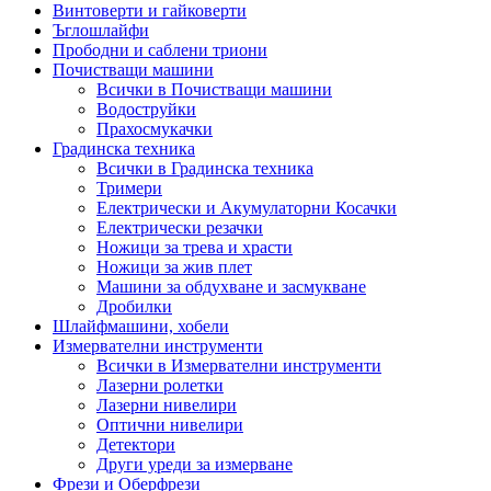
Винтоверти и гайковерти
Ъглошлайфи
Прободни и саблени триони
Почистващи машини
Всички в Почистващи машини
Водоструйки
Прахосмукачки
Градинска техника
Всички в Градинска техника
Тримери
Електрически и Акумулаторни Косачки
Електрически резачки
Ножици за трева и храсти
Ножици за жив плет
Машини за обдухване и засмукване
Дробилки
Шлайфмашини, хобели
Измервателни инструменти
Всички в Измервателни инструменти
Лазерни ролетки
Лазерни нивелири
Оптични нивелири
Детектори
Други уреди за измерване
Фрези и Оберфрези