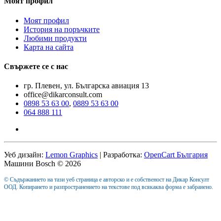
Моят профил
Моят профил
История на поръчките
Любими продукти
Карта на сайта
Свържете се с нас
гр. Плевен, ул. Българска авиация 13
office@dikarconsult.com
0898 53 63 00
,
0889 53 63 00
064 888 111
Уеб дизайн:
Lemon Graphics
| Разработка:
OpenCart България
Машини Bosch © 2026
© Съдържанието на тази уеб страница е авторско и е собственост на Дикар Консулт
ООД. Копирането и разпространението на текстове под всякаква форма е забранено.