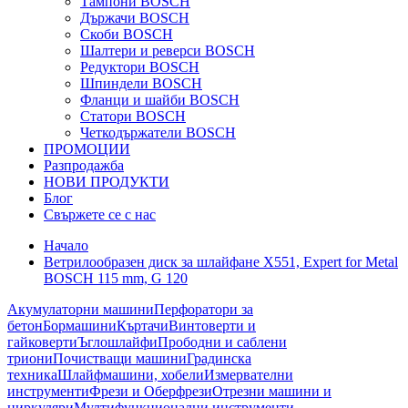
Тампони BOSCH
Държачи BOSCH
Скоби BOSCH
Шалтери и реверси BOSCH
Редуктори BOSCH
Шпиндели BOSCH
Фланци и шайби BOSCH
Статори BOSCH
Четкодържатели BOSCH
ПРОМОЦИИ
Разпродажба
НОВИ ПРОДУКТИ
Блог
Свържете се с нас
Начало
Ветрилообразен диск за шлайфане X551, Expert for Metal
BOSCH 115 mm, G 120
Акумулаторни машини
Перфоратори за
бетон
Бормашини
Къртачи
Винтоверти и
гайковерти
Ъглошлайфи
Прободни и саблени
триони
Почистващи машини
Градинска
техника
Шлайфмашини, хобели
Измервателни
инструменти
Фрези и Оберфрези
Отрезни машини и
циркуляри
Мултифункционални инструменти