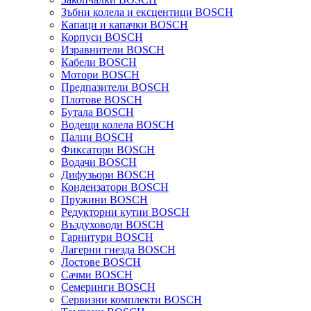
Зъбни колела и ексцентици BOSCH
Капаци и капачки BOSCH
Корпуси BOSCH
Изравнители BOSCH
Кабели BOSCH
Мотори BOSCH
Предпазители BOSCH
Плотове BOSCH
Бутала BOSCH
Водещи колела BOSCH
Палци BOSCH
Фиксатори BOSCH
Водачи BOSCH
Дифузьори BOSCH
Кондензатори BOSCH
Пружини BOSCH
Редукторни кутии BOSCH
Въздуховоди BOSCH
Гарнитури BOSCH
Лагерни гнезда BOSCH
Лостове BOSCH
Сачми BOSCH
Семеринги BOSCH
Сервизни комплекти BOSCH