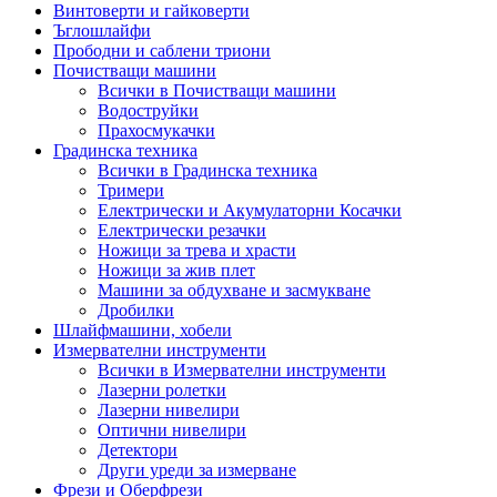
Винтоверти и гайковерти
Ъглошлайфи
Прободни и саблени триони
Почистващи машини
Всички в Почистващи машини
Водоструйки
Прахосмукачки
Градинска техника
Всички в Градинска техника
Тримери
Електрически и Акумулаторни Косачки
Електрически резачки
Ножици за трева и храсти
Ножици за жив плет
Машини за обдухване и засмукване
Дробилки
Шлайфмашини, хобели
Измервателни инструменти
Всички в Измервателни инструменти
Лазерни ролетки
Лазерни нивелири
Оптични нивелири
Детектори
Други уреди за измерване
Фрези и Оберфрези