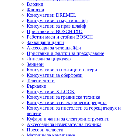
Вложки
Фрезери
Консумативи DREMEL
Консумативи за мултишлайф
Консумативи за прав шлайф
Приставки за BOSCH IXO
Работни маси и стойки BOSCH
Захващащи цанги
Аксесоари за ъглошлайфи
Приставки и филтри за прахоулавяне
Линеали за циркуляр
Зенкери
Консумативи за ножици и нагери
Консумативи за оберфрези
Телени четки
Бъркалки
Консумативи X-LOCK
Консумативи за градинска техника
Консумативи за електрически рендета
Консумативи за пистолети за горещ въздух и
лепене
Куфари и чанти за електроинструменти
Аксесоари за измервателна техника
Пресови челюсти
Матрици за кримпване