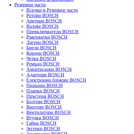
Резервни части
Всички в Резервни части
Ротори BOSCH
Аретири BOSCH
Валове BOSCH
Превключватели BOSCH
Ръкохватки BOSCH
Лагери BOSCH
Биели BOSCH
Корони BOSCH
Четки BOSCH
Ремъци BOSCH
Амортисьори BOSCH
Адаптори BOSCH
Електронни блокове BOSCH
Пиньони BOSCH
Планки BOSCH
Пръстени BOSCH
Болтове BOSCH
Винтове BOSCH
Вентилатори BOSCH
Втулки BOSCH
Гайки BOSCH
Зегерки BOSCH
Закопчалки BOSCH