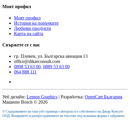
Моят профил
Моят профил
История на поръчките
Любими продукти
Карта на сайта
Свържете се с нас
гр. Плевен, ул. Българска авиация 13
office@dikarconsult.com
0898 53 63 00
,
0889 53 63 00
064 888 111
Уеб дизайн:
Lemon Graphics
| Разработка:
OpenCart България
Машини Bosch © 2026
© Съдържанието на тази уеб страница е авторско и е собственост на Дикар Консулт
ООД. Копирането и разпространението на текстове под всякаква форма е забранено.