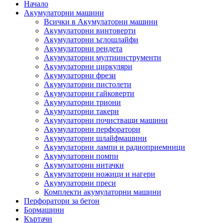
Начало
Акумулаторни машини
Всички в Акумулаторни машини
Акумулаторни винтоверти
Акумулаторни ъглошлайфи
Акумулаторни рендета
Акумулаторни мултиинструменти
Акумулаторни циркуляри
Акумулаторни фрези
Акумулаторни пистолети
Акумулаторни гайковерти
Акумулаторни триони
Акумулаторни такери
Акумулаторни почистващи машини
Акумулаторни перфоратори
Акумулаторни шлайфмашини
Акумулаторни лампи и радиоприемници
Акумулаторни помпи
Акумулаторни нитачки
Акумулаторни ножици и нагери
Акумулаторни преси
Комплекти акумулаторни машини
Перфоратори за бетон
Бормашини
Къртачи