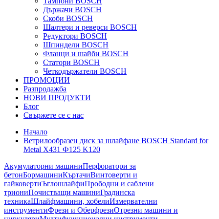
Тампони BOSCH
Държачи BOSCH
Скоби BOSCH
Шалтери и реверси BOSCH
Редуктори BOSCH
Шпиндели BOSCH
Фланци и шайби BOSCH
Статори BOSCH
Четкодържатели BOSCH
ПРОМОЦИИ
Разпродажба
НОВИ ПРОДУКТИ
Блог
Свържете се с нас
Начало
Ветрилообразен диск за шлайфане BOSCH Standard for
Metal X431 Ф125 K120
Акумулаторни машини
Перфоратори за
бетон
Бормашини
Къртачи
Винтоверти и
гайковерти
Ъглошлайфи
Прободни и саблени
триони
Почистващи машини
Градинска
техника
Шлайфмашини, хобели
Измервателни
инструменти
Фрези и Оберфрези
Отрезни машини и
циркуляри
Мултифункционални инструменти