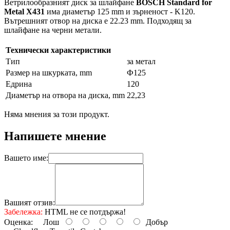
Ветрилообразният диск за шлайфане
BOSCH Standard for
Metal X431
има диаметър 125 mm и зърненост - K120.
Вътрешният отвор на диска е 22.23 mm. Подходящ за
шлайфане на черни метали.
Технически характеристики
Тип
за метал
Размер на шкурката, mm
Ф125
Едрина
120
Диаметър на отвора на диска, mm
22,23
Няма мнения за този продукт.
Напишете мнение
Вашето име:
Вашият отзив:
Забележка:
HTML не се потдържа!
Оценка:
Лош
Добър