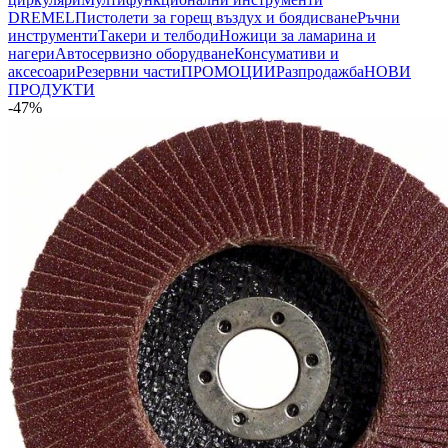
DREMEL
Пистолети за горещ въздух и боядисване
Ръчни
инструменти
Такери и телбоди
Ножици за ламарина и
нагери
Автосервизно оборудване
Консумативи и
аксесоари
Резервни части
ПРОМОЦИИ
Разпродажба
НОВИ
ПРОДУКТИ
-47%