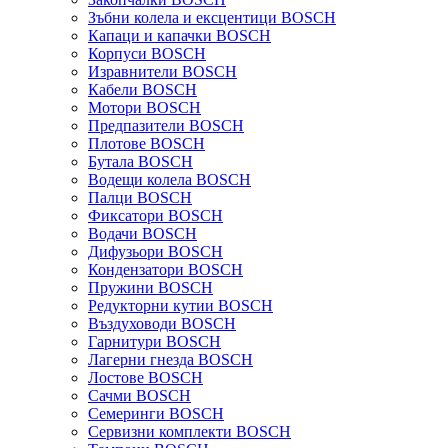
Зъбни колела и ексцентици BOSCH
Капаци и капачки BOSCH
Корпуси BOSCH
Изравнители BOSCH
Кабели BOSCH
Мотори BOSCH
Предпазители BOSCH
Плотове BOSCH
Бутала BOSCH
Водещи колела BOSCH
Палци BOSCH
Фиксатори BOSCH
Водачи BOSCH
Дифузьори BOSCH
Кондензатори BOSCH
Пружини BOSCH
Редукторни кутии BOSCH
Въздуховоди BOSCH
Гарнитури BOSCH
Лагерни гнезда BOSCH
Лостове BOSCH
Сачми BOSCH
Семеринги BOSCH
Сервизни комплекти BOSCH