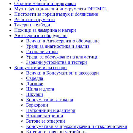
Отрезни машини и циркуляри
Мултифункционални инструменти DREMEL
Пистолети за горещ въздух и боядисване
Ръчни инструменти
Такери и телбоди
Ножици за ламарина и нагери
Автосервизно оборудване
Всички в Автосервизно оборудване
Уреди за диагностика и анализ
Газанализатори
Уреди за обслужване на климатици
Зарядни устройства и тестери
Консумативи и аксесоари
Всички в Консумативи и аксесоари
Свредла
Дискове
Шила и длета
Шкурки
Консумативи за такери
Боркорони
Патронници и адаптери
Ножове за триони
Битове за отвертки
Консумативи за прахосмукачки и стъклочистачки
Батерии и зарядни устройства