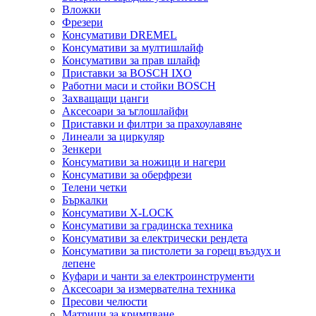
Вложки
Фрезери
Консумативи DREMEL
Консумативи за мултишлайф
Консумативи за прав шлайф
Приставки за BOSCH IXO
Работни маси и стойки BOSCH
Захващащи цанги
Аксесоари за ъглошлайфи
Приставки и филтри за прахоулавяне
Линеали за циркуляр
Зенкери
Консумативи за ножици и нагери
Консумативи за оберфрези
Телени четки
Бъркалки
Консумативи X-LOCK
Консумативи за градинска техника
Консумативи за електрически рендета
Консумативи за пистолети за горещ въздух и
лепене
Куфари и чанти за електроинструменти
Аксесоари за измервателна техника
Пресови челюсти
Матрици за кримпване