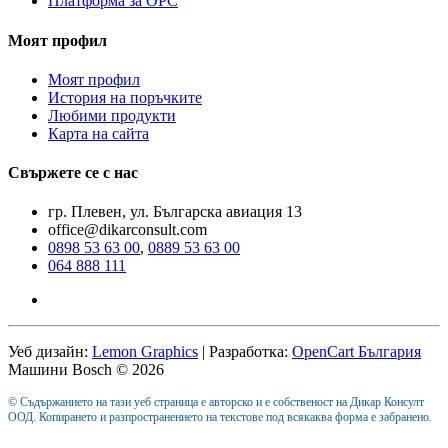
Платформа за ОРС
Моят профил
Моят профил
История на поръчките
Любими продукти
Карта на сайта
Свържете се с нас
гр. Плевен, ул. Българска авиация 13
office@dikarconsult.com
0898 53 63 00
,
0889 53 63 00
064 888 111
Уеб дизайн:
Lemon Graphics
| Разработка:
OpenCart България
Машини Bosch © 2026
© Съдържанието на тази уеб страница е авторско и е собственост на Дикар Консулт
ООД. Копирането и разпространението на текстове под всякаква форма е забранено.