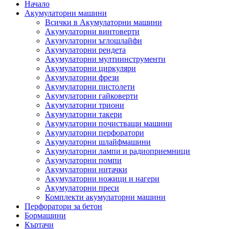
Начало
Акумулаторни машини
Всички в Акумулаторни машини
Акумулаторни винтоверти
Акумулаторни ъглошлайфи
Акумулаторни рендета
Акумулаторни мултиинструменти
Акумулаторни циркуляри
Акумулаторни фрези
Акумулаторни пистолети
Акумулаторни гайковерти
Акумулаторни триони
Акумулаторни такери
Акумулаторни почистващи машини
Акумулаторни перфоратори
Акумулаторни шлайфмашини
Акумулаторни лампи и радиоприемници
Акумулаторни помпи
Акумулаторни нитачки
Акумулаторни ножици и нагери
Акумулаторни преси
Комплекти акумулаторни машини
Перфоратори за бетон
Бормашини
Къртачи