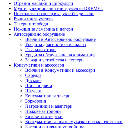
Отрезни машини и циркуляри
Мултифункционални инструменти DREMEL
Пистолети за горещ въздух и боядисване
Ръчни инструменти
Такери и телбоди
Ножици за ламарина и нагери
Автосервизно оборудване
Всички в Автосервизно оборудване
Уреди за диагностика и анализ
Газанализатори
Уреди за обслужване на климатици
Зарядни устройства и тестери
Консумативи и аксесоари
Всички в Консумативи и аксесоари
Свредла
Дискове
Шила и длета
Шкурки
Консумативи за такери
Боркорони
Патронници и адаптери
Ножове за триони
Битове за отвертки
Консумативи за прахосмукачки и стъклочистачки
Батерии и зарядни устройства