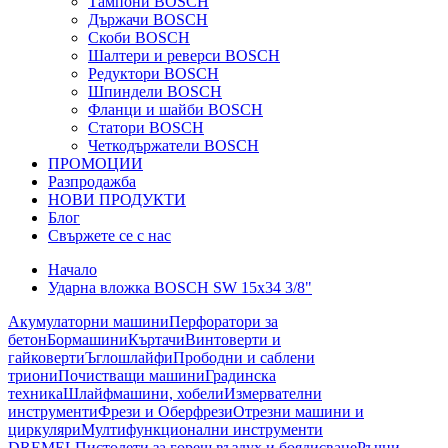
Тампони BOSCH
Държачи BOSCH
Скоби BOSCH
Шалтери и реверси BOSCH
Редуктори BOSCH
Шпиндели BOSCH
Фланци и шайби BOSCH
Статори BOSCH
Четкодържатели BOSCH
ПРОМОЦИИ
Разпродажба
НОВИ ПРОДУКТИ
Блог
Свържете се с нас
Начало
Ударна вложка BOSCH SW 15x34 3/8"
Акумулаторни машини
Перфоратори за
бетон
Бормашини
Къртачи
Винтоверти и
гайковерти
Ъглошлайфи
Прободни и саблени
триони
Почистващи машини
Градинска
техника
Шлайфмашини, хобели
Измервателни
инструменти
Фрези и Оберфрези
Отрезни машини и
циркуляри
Мултифункционални инструменти
DREMEL
Пистолети за горещ въздух и боядисване
Ръчни