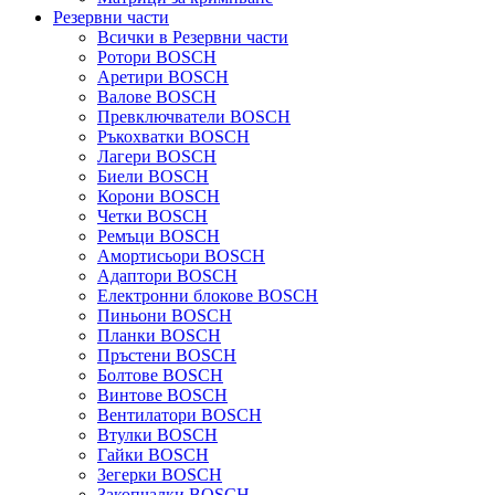
Резервни части
Всички в Резервни части
Ротори BOSCH
Аретири BOSCH
Валове BOSCH
Превключватели BOSCH
Ръкохватки BOSCH
Лагери BOSCH
Биели BOSCH
Корони BOSCH
Четки BOSCH
Ремъци BOSCH
Амортисьори BOSCH
Адаптори BOSCH
Електронни блокове BOSCH
Пиньони BOSCH
Планки BOSCH
Пръстени BOSCH
Болтове BOSCH
Винтове BOSCH
Вентилатори BOSCH
Втулки BOSCH
Гайки BOSCH
Зегерки BOSCH
Закопчалки BOSCH