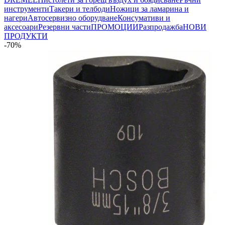
инструменти
Такери и телбоди
Ножици за ламарина и
нагери
Автосервизно оборудване
Консумативи и
аксесоари
Резервни части
ПРОМОЦИИ
Разпродажба
НОВИ
ПРОДУКТИ
-70%