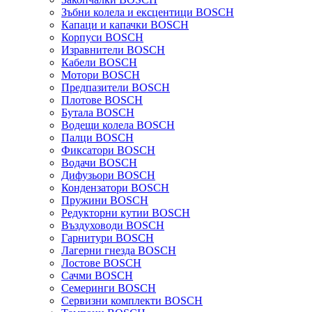
Зъбни колела и ексцентици BOSCH
Капаци и капачки BOSCH
Корпуси BOSCH
Изравнители BOSCH
Кабели BOSCH
Мотори BOSCH
Предпазители BOSCH
Плотове BOSCH
Бутала BOSCH
Водещи колела BOSCH
Палци BOSCH
Фиксатори BOSCH
Водачи BOSCH
Дифузьори BOSCH
Кондензатори BOSCH
Пружини BOSCH
Редукторни кутии BOSCH
Въздуховоди BOSCH
Гарнитури BOSCH
Лагерни гнезда BOSCH
Лостове BOSCH
Сачми BOSCH
Семеринги BOSCH
Сервизни комплекти BOSCH