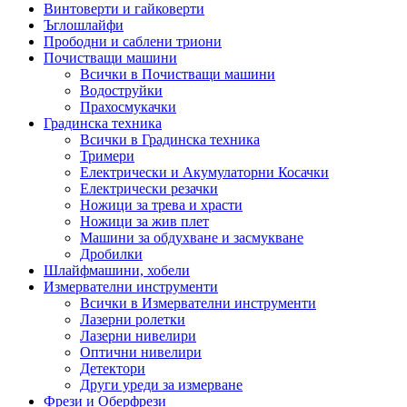
Винтоверти и гайковерти
Ъглошлайфи
Прободни и саблени триони
Почистващи машини
Всички в Почистващи машини
Водоструйки
Прахосмукачки
Градинска техника
Всички в Градинска техника
Тримери
Електрически и Акумулаторни Косачки
Електрически резачки
Ножици за трева и храсти
Ножици за жив плет
Машини за обдухване и засмукване
Дробилки
Шлайфмашини, хобели
Измервателни инструменти
Всички в Измервателни инструменти
Лазерни ролетки
Лазерни нивелири
Оптични нивелири
Детектори
Други уреди за измерване
Фрези и Оберфрези