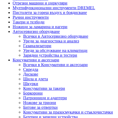
Отрезни машини и циркуляри
Мултифункционални инструменти DREMEL
Пистолети за горещ въздух и боядисване
Ръчни инструменти
Такери и телбоди
Ножици за ламарина и нагери
Автосервизно оборудване
Всички в Автосервизно оборудване
Уреди за диагностика и анализ
Газанализатори
Уреди за обслужване на климатици
Зарядни устройства и тестери
Консумативи и аксесоари
Всички в Консумативи и аксесоари
Свредла
Дискове
Шила и длета
Шкурки
Консумативи за такери
Боркорони
Патронници и адаптери
Ножове за триони
Битове за отвертки
Консумативи за прахосмукачки и стъклочистачки
Батерии и зарядни устройства