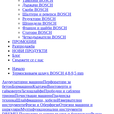
Тампони BOSCH
Държачи BOSCH
Скоби BOSCH
Шалтери и реверси BOSCH
Редуктори BOSCH
Шпиндели BOSCH
Фланци и шайби BOSCH
Статори BOSCH
Четкодържатели BOSCH
ПРОМОЦИИ
Разпродажба
НОВИ ПРОДУКТИ
Блог
Свържете се с нас
Начало
Термосвиваем шлаух BOSCH 4,8-9,5 mm
Акумулаторни машини
Перфоратори за
бетон
Бормашини
Къртачи
Винтоверти и
гайковерти
Ъглошлайфи
Прободни и саблени
триони
Почистващи машини
Градинска
техника
Шлайфмашини, хобели
Измервателни
инструменти
Фрези и Оберфрези
Отрезни машини и
циркуляри
Мултифункционални инструменти
DREMEL
Пистолети за горещ въздух и боядисване
Ръчни