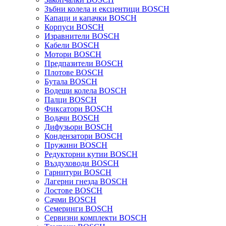
Зъбни колела и ексцентици BOSCH
Капаци и капачки BOSCH
Корпуси BOSCH
Изравнители BOSCH
Кабели BOSCH
Мотори BOSCH
Предпазители BOSCH
Плотове BOSCH
Бутала BOSCH
Водещи колела BOSCH
Палци BOSCH
Фиксатори BOSCH
Водачи BOSCH
Дифузьори BOSCH
Кондензатори BOSCH
Пружини BOSCH
Редукторни кутии BOSCH
Въздуховоди BOSCH
Гарнитури BOSCH
Лагерни гнезда BOSCH
Лостове BOSCH
Сачми BOSCH
Семеринги BOSCH
Сервизни комплекти BOSCH