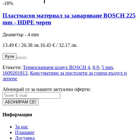
-18%
Пластмасов материал за заваряване BOSCH 225
mm - HDPE черен
Диаметър - 4 mm
13.49 € / 26.38 лв.
16.45 € / 32.17 лв.
Купи
Етикети:
Термосвиваем шлаух BOSCH 4
,
8-9
,
5 mm
,
1609201813
,
Консумативи за пистолети за горещ въздух и
лепене
Абонирай се за нашите актуални оферти:
Информация
За нас
Плащане
Доставка