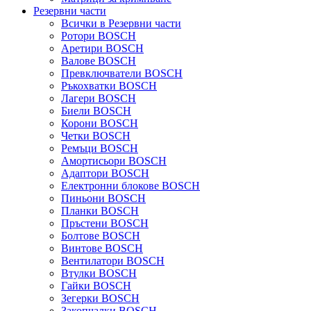
Резервни части
Всички в Резервни части
Ротори BOSCH
Аретири BOSCH
Валове BOSCH
Превключватели BOSCH
Ръкохватки BOSCH
Лагери BOSCH
Биели BOSCH
Корони BOSCH
Четки BOSCH
Ремъци BOSCH
Амортисьори BOSCH
Адаптори BOSCH
Електронни блокове BOSCH
Пиньони BOSCH
Планки BOSCH
Пръстени BOSCH
Болтове BOSCH
Винтове BOSCH
Вентилатори BOSCH
Втулки BOSCH
Гайки BOSCH
Зегерки BOSCH
Закопчалки BOSCH