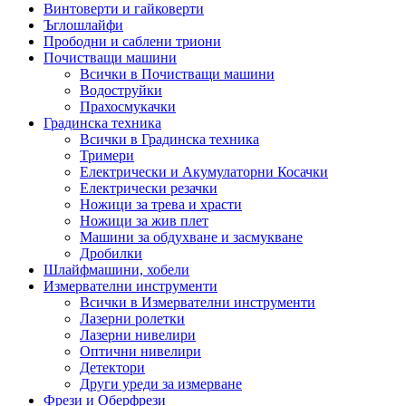
Винтоверти и гайковерти
Ъглошлайфи
Прободни и саблени триони
Почистващи машини
Всички в Почистващи машини
Водоструйки
Прахосмукачки
Градинска техника
Всички в Градинска техника
Тримери
Електрически и Акумулаторни Косачки
Електрически резачки
Ножици за трева и храсти
Ножици за жив плет
Машини за обдухване и засмукване
Дробилки
Шлайфмашини, хобели
Измервателни инструменти
Всички в Измервателни инструменти
Лазерни ролетки
Лазерни нивелири
Оптични нивелири
Детектори
Други уреди за измерване
Фрези и Оберфрези