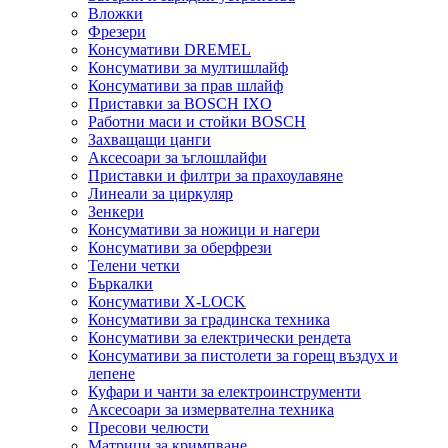
Вложки
Фрезери
Консумативи DREMEL
Консумативи за мултишлайф
Консумативи за прав шлайф
Приставки за BOSCH IXO
Работни маси и стойки BOSCH
Захващащи цанги
Аксесоари за ъглошлайфи
Приставки и филтри за прахоулавяне
Линеали за циркуляр
Зенкери
Консумативи за ножици и нагери
Консумативи за оберфрези
Телени четки
Бъркалки
Консумативи X-LOCK
Консумативи за градинска техника
Консумативи за електрически рендета
Консумативи за пистолети за горещ въздух и
лепене
Куфари и чанти за електроинструменти
Аксесоари за измервателна техника
Пресови челюсти
Матрици за кримпване