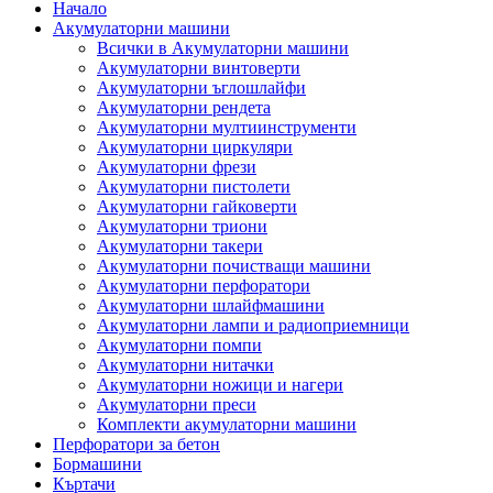
Начало
Акумулаторни машини
Всички в Акумулаторни машини
Акумулаторни винтоверти
Акумулаторни ъглошлайфи
Акумулаторни рендета
Акумулаторни мултиинструменти
Акумулаторни циркуляри
Акумулаторни фрези
Акумулаторни пистолети
Акумулаторни гайковерти
Акумулаторни триони
Акумулаторни такери
Акумулаторни почистващи машини
Акумулаторни перфоратори
Акумулаторни шлайфмашини
Акумулаторни лампи и радиоприемници
Акумулаторни помпи
Акумулаторни нитачки
Акумулаторни ножици и нагери
Акумулаторни преси
Комплекти акумулаторни машини
Перфоратори за бетон
Бормашини
Къртачи