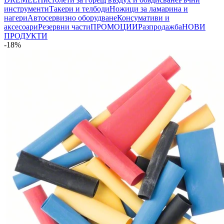
инструменти
Такери и телбоди
Ножици за ламарина и
нагери
Автосервизно оборудване
Консумативи и
аксесоари
Резервни части
ПРОМОЦИИ
Разпродажба
НОВИ
ПРОДУКТИ
-18%