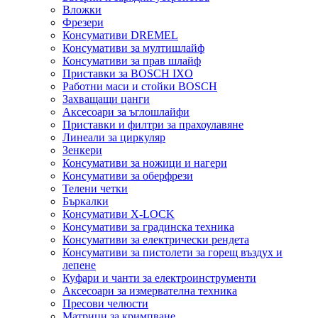
Вложки
Фрезери
Консумативи DREMEL
Консумативи за мултишлайф
Консумативи за прав шлайф
Приставки за BOSCH IXO
Работни маси и стойки BOSCH
Захващащи цанги
Аксесоари за ъглошлайфи
Приставки и филтри за прахоулавяне
Линеали за циркуляр
Зенкери
Консумативи за ножици и нагери
Консумативи за оберфрези
Телени четки
Бъркалки
Консумативи X-LOCK
Консумативи за градинска техника
Консумативи за електрически рендета
Консумативи за пистолети за горещ въздух и
лепене
Куфари и чанти за електроинструменти
Аксесоари за измервателна техника
Пресови челюсти
Матрици за кримпване