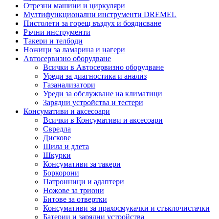
Отрезни машини и циркуляри
Мултифункционални инструменти DREMEL
Пистолети за горещ въздух и боядисване
Ръчни инструменти
Такери и телбоди
Ножици за ламарина и нагери
Автосервизно оборудване
Всички в Автосервизно оборудване
Уреди за диагностика и анализ
Газанализатори
Уреди за обслужване на климатици
Зарядни устройства и тестери
Консумативи и аксесоари
Всички в Консумативи и аксесоари
Свредла
Дискове
Шила и длета
Шкурки
Консумативи за такери
Боркорони
Патронници и адаптери
Ножове за триони
Битове за отвертки
Консумативи за прахосмукачки и стъклочистачки
Батерии и зарядни устройства