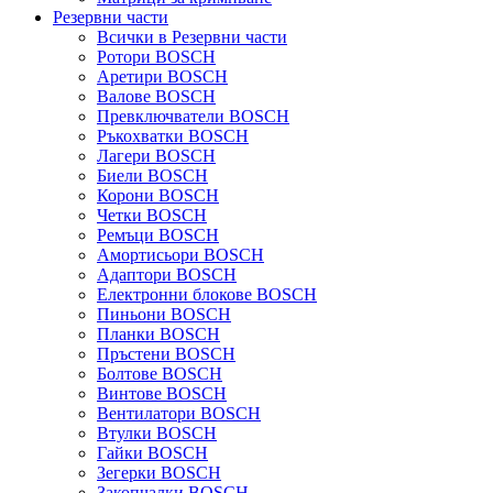
Резервни части
Всички в Резервни части
Ротори BOSCH
Аретири BOSCH
Валове BOSCH
Превключватели BOSCH
Ръкохватки BOSCH
Лагери BOSCH
Биели BOSCH
Корони BOSCH
Четки BOSCH
Ремъци BOSCH
Амортисьори BOSCH
Адаптори BOSCH
Електронни блокове BOSCH
Пиньони BOSCH
Планки BOSCH
Пръстени BOSCH
Болтове BOSCH
Винтове BOSCH
Вентилатори BOSCH
Втулки BOSCH
Гайки BOSCH
Зегерки BOSCH
Закопчалки BOSCH