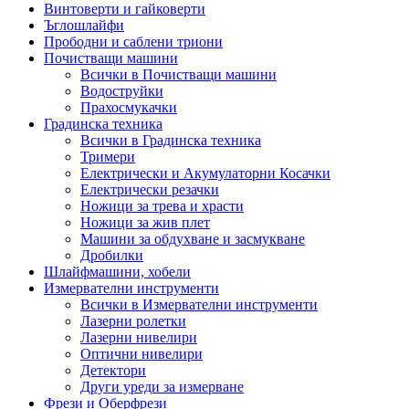
Винтоверти и гайковерти
Ъглошлайфи
Прободни и саблени триони
Почистващи машини
Всички в Почистващи машини
Водоструйки
Прахосмукачки
Градинска техника
Всички в Градинска техника
Тримери
Електрически и Акумулаторни Косачки
Електрически резачки
Ножици за трева и храсти
Ножици за жив плет
Машини за обдухване и засмукване
Дробилки
Шлайфмашини, хобели
Измервателни инструменти
Всички в Измервателни инструменти
Лазерни ролетки
Лазерни нивелири
Оптични нивелири
Детектори
Други уреди за измерване
Фрези и Оберфрези