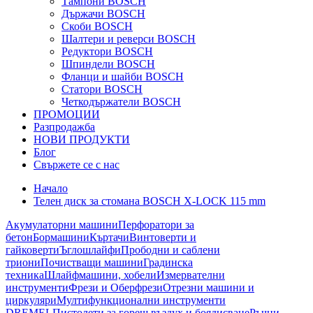
Тампони BOSCH
Държачи BOSCH
Скоби BOSCH
Шалтери и реверси BOSCH
Редуктори BOSCH
Шпиндели BOSCH
Фланци и шайби BOSCH
Статори BOSCH
Четкодържатели BOSCH
ПРОМОЦИИ
Разпродажба
НОВИ ПРОДУКТИ
Блог
Свържете се с нас
Начало
Телен диск за стомана BOSCH X-LOCK 115 mm
Акумулаторни машини
Перфоратори за
бетон
Бормашини
Къртачи
Винтоверти и
гайковерти
Ъглошлайфи
Прободни и саблени
триони
Почистващи машини
Градинска
техника
Шлайфмашини, хобели
Измервателни
инструменти
Фрези и Оберфрези
Отрезни машини и
циркуляри
Мултифункционални инструменти
DREMEL
Пистолети за горещ въздух и боядисване
Ръчни