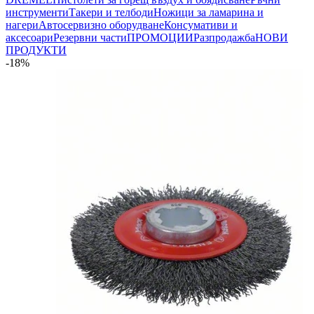
инструменти
Такери и телбоди
Ножици за ламарина и
нагери
Автосервизно оборудване
Консумативи и
аксесоари
Резервни части
ПРОМОЦИИ
Разпродажба
НОВИ
ПРОДУКТИ
-18%