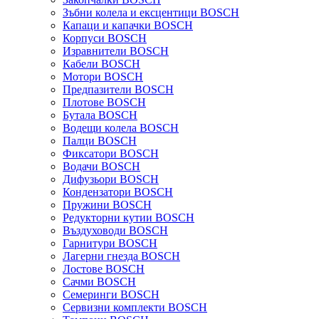
Зъбни колела и ексцентици BOSCH
Капаци и капачки BOSCH
Корпуси BOSCH
Изравнители BOSCH
Кабели BOSCH
Мотори BOSCH
Предпазители BOSCH
Плотове BOSCH
Бутала BOSCH
Водещи колела BOSCH
Палци BOSCH
Фиксатори BOSCH
Водачи BOSCH
Дифузьори BOSCH
Кондензатори BOSCH
Пружини BOSCH
Редукторни кутии BOSCH
Въздуховоди BOSCH
Гарнитури BOSCH
Лагерни гнезда BOSCH
Лостове BOSCH
Сачми BOSCH
Семеринги BOSCH
Сервизни комплекти BOSCH