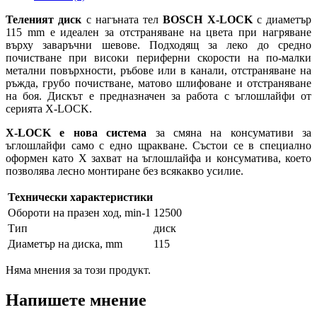
Теленият диск
с нагъната тел
BOSCH X-LOCK
с диаметър
115 mm е идеален за отстраняване на цвета при нагряване
върху заваръчни шевове. Подходящ за леко до средно
почистване при високи периферни скорости на по-малки
метални повърхности, ръбове или в канали, отстраняване на
ръжда, грубо почистване, матово шлифоване и отстраняване
на боя. Дискът е предназначен за работа с ъглошлайфи от
серията X-LOCK.
X-LOCK е нова система
за смяна на консумативи за
ъглошлайфи само с едно щракване. Състои се в специално
оформен като X захват на ъглошлайфа и консуматива, което
позволява лесно монтиране без всякакво усилие.
Технически характеристики
Обороти на празен ход, min-1
12500
Тип
диск
Диаметър на диска, mm
115
Няма мнения за този продукт.
Напишете мнение