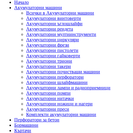
Начало
Акумулаторни машини
Всички в Акумулаторни машини
Акумулаторни винтоверти
Акумулаторни ъглошлайфи
Акумулаторни рендета
Акумулаторни мултиинструменти
Акумулаторни циркуляри
Акумулаторни фрези
Акумулаторни пистолети
Акумулаторни гайковерти
Акумулаторни триони
Акумулаторни такери
Акумулаторни почистващи машини
Акумулаторни перфоратори
Акумулаторни шлайфмашини
Акумулаторни лампи и радиоприемници
Акумулаторни помпи
Акумулаторни нитачки
Акумулаторни ножици и нагери
Акумулаторни преси
Комплекти акумулаторни машини
Перфоратори за бетон
Бормашини
Къртачи