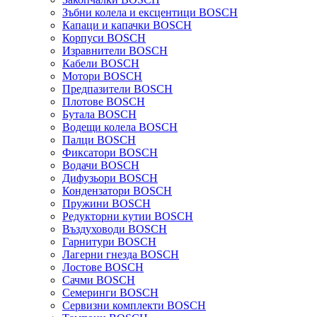
Зъбни колела и ексцентици BOSCH
Капаци и капачки BOSCH
Корпуси BOSCH
Изравнители BOSCH
Кабели BOSCH
Мотори BOSCH
Предпазители BOSCH
Плотове BOSCH
Бутала BOSCH
Водещи колела BOSCH
Палци BOSCH
Фиксатори BOSCH
Водачи BOSCH
Дифузьори BOSCH
Кондензатори BOSCH
Пружини BOSCH
Редукторни кутии BOSCH
Въздуховоди BOSCH
Гарнитури BOSCH
Лагерни гнезда BOSCH
Лостове BOSCH
Сачми BOSCH
Семеринги BOSCH
Сервизни комплекти BOSCH