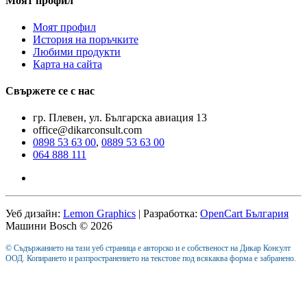
Моят профил
Моят профил
История на поръчките
Любими продукти
Карта на сайта
Свържете се с нас
гр. Плевен, ул. Българска авиация 13
office@dikarconsult.com
0898 53 63 00
,
0889 53 63 00
064 888 111
Уеб дизайн:
Lemon Graphics
| Разработка:
OpenCart България
Машини Bosch © 2026
© Съдържанието на тази уеб страница е авторско и е собственост на Дикар Консулт
ООД. Копирането и разпространението на текстове под всякаква форма е забранено.