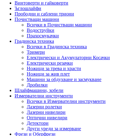
Винтоверти и гайковерти
Ъглошлайфи
Прободни и саблени триони
Почистващи машини
Всички в Почистващи машини
Водоструйки
Прахосмукачки
Градинска техника
Всички в Градинска техника
Тримери
Електрически и Акумулаторни Косачки
Електрически резачки
Ножици за трева и храсти
Ножици за жив плет
Машини за обдухване и засмукване
Дробилки
Шлайфмашини, хобели
Измервателни инструменти
Всички в Измервателни инструменти
Лазерни ролетки
Лазерни нивелири
Оптични нивелири
Детектори
Други уреди за измерване
Фрези и Оберфрези