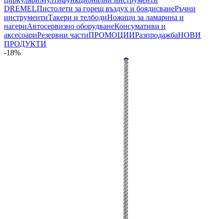
DREMEL
Пистолети за горещ въздух и боядисване
Ръчни
инструменти
Такери и телбоди
Ножици за ламарина и
нагери
Автосервизно оборудване
Консумативи и
аксесоари
Резервни части
ПРОМОЦИИ
Разпродажба
НОВИ
ПРОДУКТИ
-18%