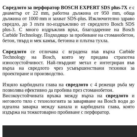
Свредлото за перфоратор BOSCH EXPERT SDS plus-7X
е с
диаметър от 22 mm, работна дължина от 950 mm, обща
дължина от 1000 mm и захват SDS-plus. Изключително здраво
свредло, до 3 пъти по-издръжливо от свредлото Bosch SDS
plus-3. С много издръжлив връх, благодарение на Bosch
Carbide Technology. Подходящо за пробиване на стоманобетон,
бетон, твърд и мек камък, бетонна и плътна тухла.
Свредлото
се отличава с вградена във върха Carbide
Technology на Bosch, която му придава страхотна
износоустойчивост. Най-твърдият метал е интегриран във
върха на свредлото чрез усъвършенствани техники за
проектиране и производство.
Изцяло карбидната глава на
свредлото
с 4 режещи ръба му
позволява ефективно да пробива през стоманобетон.
Високоустойчивата връзка между върха на
свредлото
и
неговото тяло с технологията за заваряване на Bosch води до
идеална заварка между канала и карбидната глава, която
издържа на тежкотоварно пробиване с перфоратор.