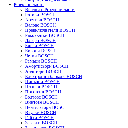
Резервни части
Всички в Резервни части
Ротори BOSCH
Аретири BOSCH
Валове BOSCH
Превключватели BOSCH
Ръкохватки BOSCH
Лагери BOSCH
Биели BOSCH
Корони BOSCH
Четки BOSCH
Ремъци BOSCH
Амортисьори BOSCH
Адаптори BOSCH
Електронни блокове BOSCH
Пиньони BOSCH
Планки BOSCH
Пръстени BOSCH
Болтове BOSCH
Винтове BOSCH
Вентилатори BOSCH
Втулки BOSCH
Гайки BOSCH
Зегерки BOSCH
Закопчалки BOSCH