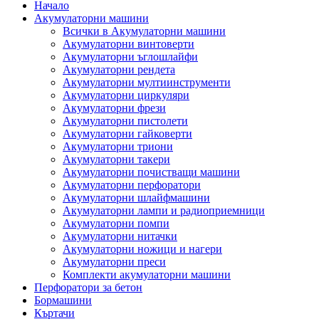
Начало
Акумулаторни машини
Всички в Акумулаторни машини
Акумулаторни винтоверти
Акумулаторни ъглошлайфи
Акумулаторни рендета
Акумулаторни мултиинструменти
Акумулаторни циркуляри
Акумулаторни фрези
Акумулаторни пистолети
Акумулаторни гайковерти
Акумулаторни триони
Акумулаторни такери
Акумулаторни почистващи машини
Акумулаторни перфоратори
Акумулаторни шлайфмашини
Акумулаторни лампи и радиоприемници
Акумулаторни помпи
Акумулаторни нитачки
Акумулаторни ножици и нагери
Акумулаторни преси
Комплекти акумулаторни машини
Перфоратори за бетон
Бормашини
Къртачи