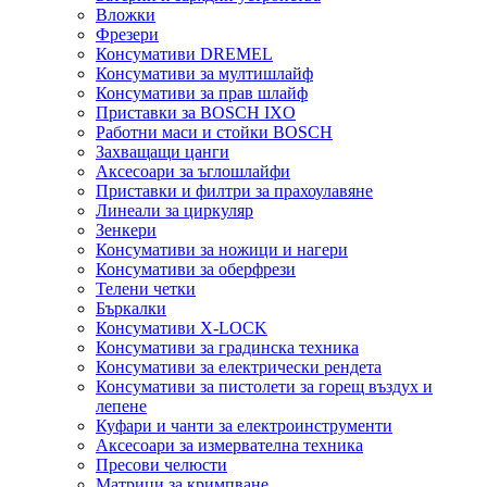
Вложки
Фрезери
Консумативи DREMEL
Консумативи за мултишлайф
Консумативи за прав шлайф
Приставки за BOSCH IXO
Работни маси и стойки BOSCH
Захващащи цанги
Аксесоари за ъглошлайфи
Приставки и филтри за прахоулавяне
Линеали за циркуляр
Зенкери
Консумативи за ножици и нагери
Консумативи за оберфрези
Телени четки
Бъркалки
Консумативи X-LOCK
Консумативи за градинска техника
Консумативи за електрически рендета
Консумативи за пистолети за горещ въздух и
лепене
Куфари и чанти за електроинструменти
Аксесоари за измервателна техника
Пресови челюсти
Матрици за кримпване