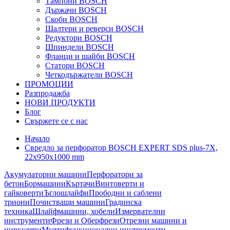
Тампони BOSCH
Държачи BOSCH
Скоби BOSCH
Шалтери и реверси BOSCH
Редуктори BOSCH
Шпиндели BOSCH
Фланци и шайби BOSCH
Статори BOSCH
Четкодържатели BOSCH
ПРОМОЦИИ
Разпродажба
НОВИ ПРОДУКТИ
Блог
Свържете се с нас
Начало
Свредло за перфоратор BOSCH EXPERT SDS plus-7X,
22x950x1000 mm
Акумулаторни машини
Перфоратори за
бетон
Бормашини
Къртачи
Винтоверти и
гайковерти
Ъглошлайфи
Прободни и саблени
триони
Почистващи машини
Градинска
техника
Шлайфмашини, хобели
Измервателни
инструменти
Фрези и Оберфрези
Отрезни машини и
циркуляри
Мултифункционални инструменти