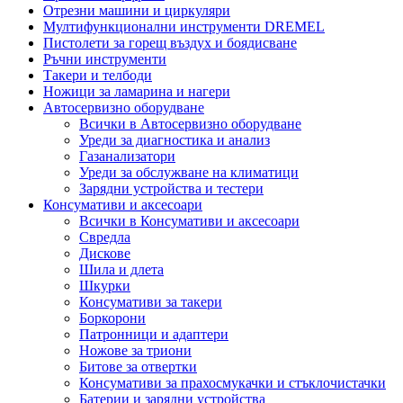
Отрезни машини и циркуляри
Мултифункционални инструменти DREMEL
Пистолети за горещ въздух и боядисване
Ръчни инструменти
Такери и телбоди
Ножици за ламарина и нагери
Автосервизно оборудване
Всички в Автосервизно оборудване
Уреди за диагностика и анализ
Газанализатори
Уреди за обслужване на климатици
Зарядни устройства и тестери
Консумативи и аксесоари
Всички в Консумативи и аксесоари
Свредла
Дискове
Шила и длета
Шкурки
Консумативи за такери
Боркорони
Патронници и адаптери
Ножове за триони
Битове за отвертки
Консумативи за прахосмукачки и стъклочистачки
Батерии и зарядни устройства