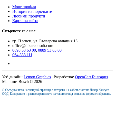
Моят профил
История на поръчките
Любими продукти
Карта на сайта
Свържете се с нас
гр. Плевен, ул. Българска авиация 13
office@dikarconsult.com
0898 53 63 00
,
0889 53 63 00
064 888 111
Уеб дизайн:
Lemon Graphics
| Разработка:
OpenCart България
Машини Bosch © 2026
© Съдържанието на тази уеб страница е авторско и е собственост на Дикар Консулт
ООД. Копирането и разпространението на текстове под всякаква форма е забранено.