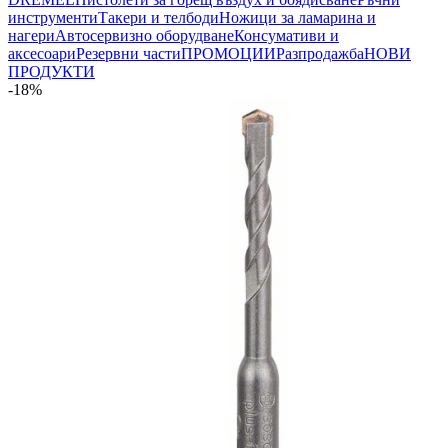
инструменти
Такери и телбоди
Ножици за ламарина и
нагери
Автосервизно оборудване
Консумативи и
аксесоари
Резервни части
ПРОМОЦИИ
Разпродажба
НОВИ
ПРОДУКТИ
-18%