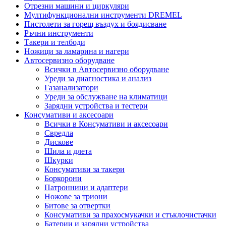
Отрезни машини и циркуляри
Мултифункционални инструменти DREMEL
Пистолети за горещ въздух и боядисване
Ръчни инструменти
Такери и телбоди
Ножици за ламарина и нагери
Автосервизно оборудване
Всички в Автосервизно оборудване
Уреди за диагностика и анализ
Газанализатори
Уреди за обслужване на климатици
Зарядни устройства и тестери
Консумативи и аксесоари
Всички в Консумативи и аксесоари
Свредла
Дискове
Шила и длета
Шкурки
Консумативи за такери
Боркорони
Патронници и адаптери
Ножове за триони
Битове за отвертки
Консумативи за прахосмукачки и стъклочистачки
Батерии и зарядни устройства