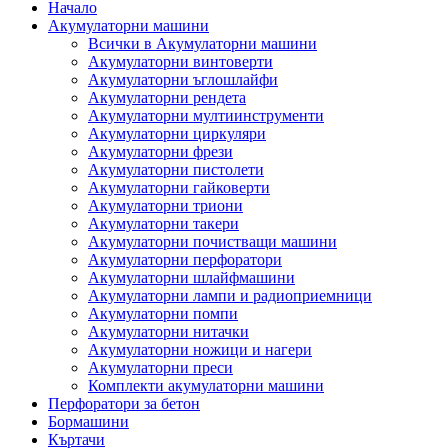
Начало
Акумулаторни машини
Всички в Акумулаторни машини
Акумулаторни винтоверти
Акумулаторни ъглошлайфи
Акумулаторни рендета
Акумулаторни мултиинструменти
Акумулаторни циркуляри
Акумулаторни фрези
Акумулаторни пистолети
Акумулаторни гайковерти
Акумулаторни триони
Акумулаторни такери
Акумулаторни почистващи машини
Акумулаторни перфоратори
Акумулаторни шлайфмашини
Акумулаторни лампи и радиоприемници
Акумулаторни помпи
Акумулаторни нитачки
Акумулаторни ножици и нагери
Акумулаторни преси
Комплекти акумулаторни машини
Перфоратори за бетон
Бормашини
Къртачи