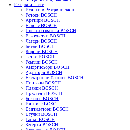
Резервни части
Всички в Резервни части
Ротори BOSCH
Аретири BOSCH
Валове BOSCH
Превключватели BOSCH
Ръкохватки BOSCH
Лагери BOSCH
Биели BOSCH
Корони BOSCH
Четки BOSCH
Ремъци BOSCH
Амортисьори BOSCH
Адаптори BOSCH
Електронни блокове BOSCH
Пиньони BOSCH
Планки BOSCH
Пръстени BOSCH
Болтове BOSCH
Винтове BOSCH
Вентилатори BOSCH
Втулки BOSCH
Гайки BOSCH
Зегерки BOSCH
Закопчалки BOSCH