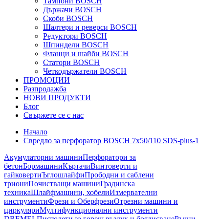
Тампони BOSCH
Държачи BOSCH
Скоби BOSCH
Шалтери и реверси BOSCH
Редуктори BOSCH
Шпиндели BOSCH
Фланци и шайби BOSCH
Статори BOSCH
Четкодържатели BOSCH
ПРОМОЦИИ
Разпродажба
НОВИ ПРОДУКТИ
Блог
Свържете се с нас
Начало
Свредло за перфоратор BOSCH 7x50/110 SDS-plus-1
Акумулаторни машини
Перфоратори за
бетон
Бормашини
Къртачи
Винтоверти и
гайковерти
Ъглошлайфи
Прободни и саблени
триони
Почистващи машини
Градинска
техника
Шлайфмашини, хобели
Измервателни
инструменти
Фрези и Оберфрези
Отрезни машини и
циркуляри
Мултифункционални инструменти
DREMEL
Пистолети за горещ въздух и боядисване
Ръчни