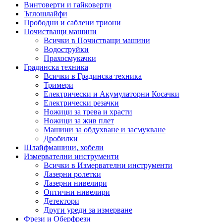
Винтоверти и гайковерти
Ъглошлайфи
Прободни и саблени триони
Почистващи машини
Всички в Почистващи машини
Водоструйки
Прахосмукачки
Градинска техника
Всички в Градинска техника
Тримери
Електрически и Акумулаторни Косачки
Електрически резачки
Ножици за трева и храсти
Ножици за жив плет
Машини за обдухване и засмукване
Дробилки
Шлайфмашини, хобели
Измервателни инструменти
Всички в Измервателни инструменти
Лазерни ролетки
Лазерни нивелири
Оптични нивелири
Детектори
Други уреди за измерване
Фрези и Оберфрези