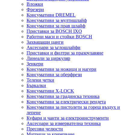
Вложки
Фрезери
Консумативи DREMEL
Консумативи за мултишлайф
Консумативи за прав шлайф
Приставки за BOSCH IXO
Работни маси и стойки BOSCH
Захващащи цанги
Аксесоари за ъглошлайфи
Приставки и филтри за прахоулавяне
Линеали за циркуляр
Зенкери
Консумативи за ножици и нагери
Консумативи за оберфрези
Телени четки
Бъркалки
Консумативи X-LOCK
Консумативи за градинска техника
Консумативи за електрически рендета
Консумативи за пистолети за горещ въздух и
лепене
Куфари и чанти за електроинструменти
Аксесоари за измервателна техника
Пресови челюсти
Матрици за кримпване