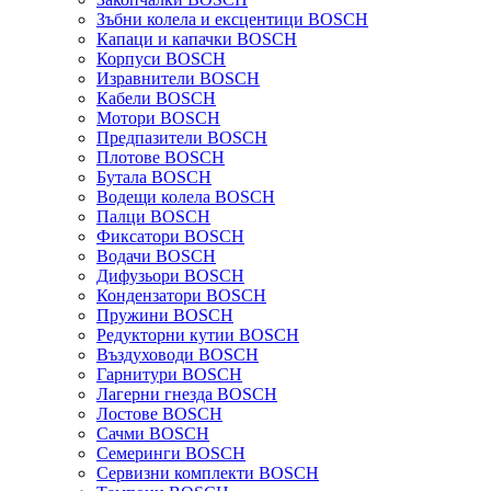
Зъбни колела и ексцентици BOSCH
Капаци и капачки BOSCH
Корпуси BOSCH
Изравнители BOSCH
Кабели BOSCH
Мотори BOSCH
Предпазители BOSCH
Плотове BOSCH
Бутала BOSCH
Водещи колела BOSCH
Палци BOSCH
Фиксатори BOSCH
Водачи BOSCH
Дифузьори BOSCH
Кондензатори BOSCH
Пружини BOSCH
Редукторни кутии BOSCH
Въздуховоди BOSCH
Гарнитури BOSCH
Лагерни гнезда BOSCH
Лостове BOSCH
Сачми BOSCH
Семеринги BOSCH
Сервизни комплекти BOSCH