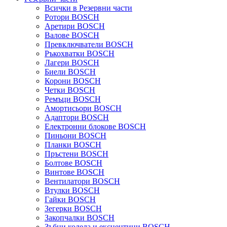
Всички в Резервни части
Ротори BOSCH
Аретири BOSCH
Валове BOSCH
Превключватели BOSCH
Ръкохватки BOSCH
Лагери BOSCH
Биели BOSCH
Корони BOSCH
Четки BOSCH
Ремъци BOSCH
Амортисьори BOSCH
Адаптори BOSCH
Електронни блокове BOSCH
Пиньони BOSCH
Планки BOSCH
Пръстени BOSCH
Болтове BOSCH
Винтове BOSCH
Вентилатори BOSCH
Втулки BOSCH
Гайки BOSCH
Зегерки BOSCH
Закопчалки BOSCH
Зъбни колела и ексцентици BOSCH