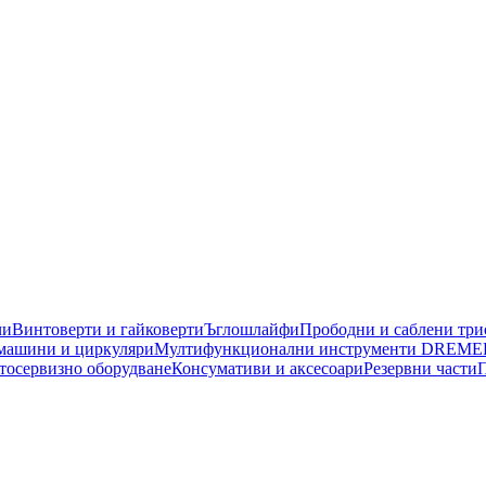
чи
Винтоверти и гайковерти
Ъглошлайфи
Прободни и саблени тр
машини и циркуляри
Мултифункционални инструменти DREME
тосервизно оборудване
Консумативи и аксесоари
Резервни части