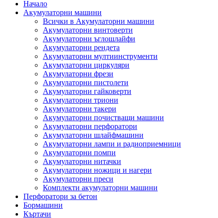
Начало
Акумулаторни машини
Всички в Акумулаторни машини
Акумулаторни винтоверти
Акумулаторни ъглошлайфи
Акумулаторни рендета
Акумулаторни мултиинструменти
Акумулаторни циркуляри
Акумулаторни фрези
Акумулаторни пистолети
Акумулаторни гайковерти
Акумулаторни триони
Акумулаторни такери
Акумулаторни почистващи машини
Акумулаторни перфоратори
Акумулаторни шлайфмашини
Акумулаторни лампи и радиоприемници
Акумулаторни помпи
Акумулаторни нитачки
Акумулаторни ножици и нагери
Акумулаторни преси
Комплекти акумулаторни машини
Перфоратори за бетон
Бормашини
Къртачи