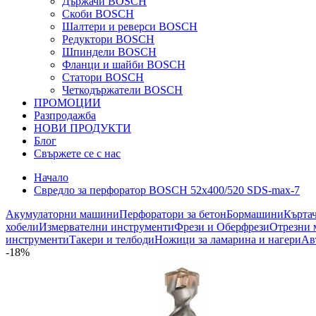
Държачи BOSCH
Скоби BOSCH
Шалтери и реверси BOSCH
Редуктори BOSCH
Шпиндели BOSCH
Фланци и шайби BOSCH
Статори BOSCH
Четкодържатели BOSCH
ПРОМОЦИИ
Разпродажба
НОВИ ПРОДУКТИ
Блог
Свържете се с нас
Начало
Свредло за перфоратор BOSCH 52x400/520 SDS-max-7
Акумулаторни машини
Перфоратори за бетон
Бормашини
Кърта
хобели
Измервателни инструменти
Фрези и Оберфрези
Отрезни 
инструменти
Такери и телбоди
Ножици за ламарина и нагери
Ав
-18%