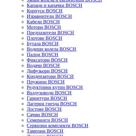
Капаци и капачки BOSCH
Корпуси BOSCH
Изравнители BOSCH
Кабели BOSCH
Мотори BOSCH
Предпазители BOSCH
Плотове BOSCH
Бутала BOSCH
Водещи колела BOSCH
Палци BOSCH
Фиксатори BOSCH
Водачи BOSCH
Дифузьори BOSCH
Кондензатори BOSCH
Пружини BOSCH
Редукторни кутии BOSCH
Въздуховоди BOSCH
Гарнитури BOSCH
Лагерни гнезда BOSCH
Лостове BOSCH
Сачми BOSCH
Семеринги BOSCH
Сервизни комплекти BOSCH
Тампони BOSCH