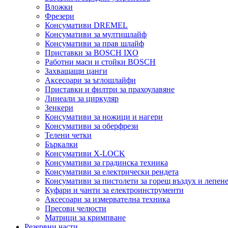
Вложки
Фрезери
Консумативи DREMEL
Консумативи за мултишлайф
Консумативи за прав шлайф
Приставки за BOSCH IXO
Работни маси и стойки BOSCH
Захващащи цанги
Аксесоари за ъглошлайфи
Приставки и филтри за прахоулавяне
Линеали за циркуляр
Зенкери
Консумативи за ножици и нагери
Консумативи за оберфрези
Телени четки
Бъркалки
Консумативи X-LOCK
Консумативи за градинска техника
Консумативи за електрически рендета
Консумативи за пистолети за горещ въздух и лепен
Куфари и чанти за електроинструменти
Аксесоари за измервателна техника
Пресови челюсти
Матрици за кримпване
Резервни части