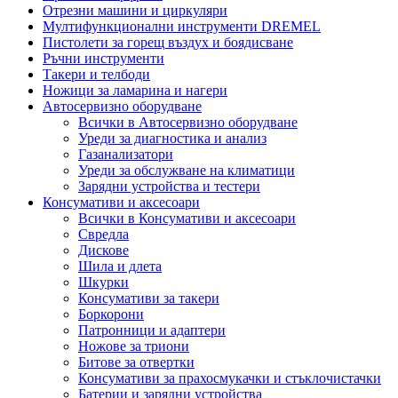
Отрезни машини и циркуляри
Мултифункционални инструменти DREMEL
Пистолети за горещ въздух и боядисване
Ръчни инструменти
Такери и телбоди
Ножици за ламарина и нагери
Автосервизно оборудване
Всички в Автосервизно оборудване
Уреди за диагностика и анализ
Газанализатори
Уреди за обслужване на климатици
Зарядни устройства и тестери
Консумативи и аксесоари
Всички в Консумативи и аксесоари
Свредла
Дискове
Шила и длета
Шкурки
Консумативи за такери
Боркорони
Патронници и адаптери
Ножове за триони
Битове за отвертки
Консумативи за прахосмукачки и стъклочистачки
Батерии и зарядни устройства