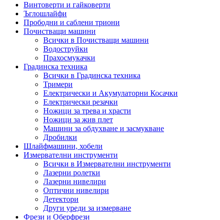
Винтоверти и гайковерти
Ъглошлайфи
Прободни и саблени триони
Почистващи машини
Всички в Почистващи машини
Водоструйки
Прахосмукачки
Градинска техника
Всички в Градинска техника
Тримери
Електрически и Акумулаторни Косачки
Електрически резачки
Ножици за трева и храсти
Ножици за жив плет
Машини за обдухване и засмукване
Дробилки
Шлайфмашини, хобели
Измервателни инструменти
Всички в Измервателни инструменти
Лазерни ролетки
Лазерни нивелири
Оптични нивелири
Детектори
Други уреди за измерване
Фрези и Оберфрези