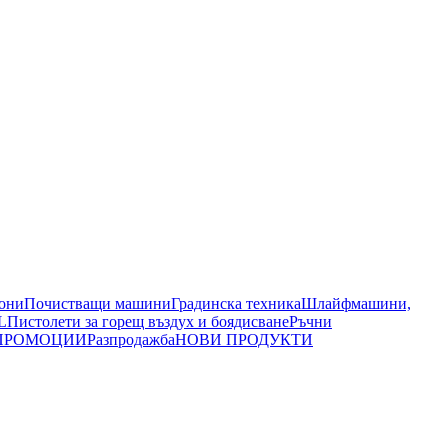
иони
Почистващи машини
Градинска техника
Шлайфмашини,
L
Пистолети за горещ въздух и боядисване
Ръчни
ПРОМОЦИИ
Разпродажба
НОВИ ПРОДУКТИ