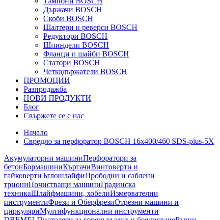
Тампони BOSCH
Държачи BOSCH
Скоби BOSCH
Шалтери и реверси BOSCH
Редуктори BOSCH
Шпиндели BOSCH
Фланци и шайби BOSCH
Статори BOSCH
Четкодържатели BOSCH
ПРОМОЦИИ
Разпродажба
НОВИ ПРОДУКТИ
Блог
Свържете се с нас
Начало
Свредло за перфоратор BOSCH 16x400/460 SDS-plus-5Х
Акумулаторни машини
Перфоратори за
бетон
Бормашини
Къртачи
Винтоверти и
гайковерти
Ъглошлайфи
Прободни и саблени
триони
Почистващи машини
Градинска
техника
Шлайфмашини, хобели
Измервателни
инструменти
Фрези и Оберфрези
Отрезни машини и
циркуляри
Мултифункционални инструменти
DREMEL
Пистолети за горещ въздух и боядисване
Ръчни