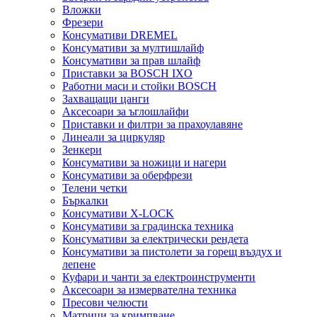
Вложки
Фрезери
Консумативи DREMEL
Консумативи за мултишлайф
Консумативи за прав шлайф
Приставки за BOSCH IXO
Работни маси и стойки BOSCH
Захващащи цанги
Аксесоари за ъглошлайфи
Приставки и филтри за прахоулавяне
Линеали за циркуляр
Зенкери
Консумативи за ножици и нагери
Консумативи за оберфрези
Телени четки
Бъркалки
Консумативи X-LOCK
Консумативи за градинска техника
Консумативи за електрически рендета
Консумативи за пистолети за горещ въздух и
лепене
Куфари и чанти за електроинструменти
Аксесоари за измервателна техника
Пресови челюсти
Матрици за кримпване