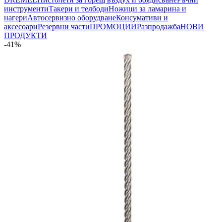
инструменти
Такери и телбоди
Ножици за ламарина и
нагери
Автосервизно оборудване
Консумативи и
аксесоари
Резервни части
ПРОМОЦИИ
Разпродажба
НОВИ
ПРОДУКТИ
-41%