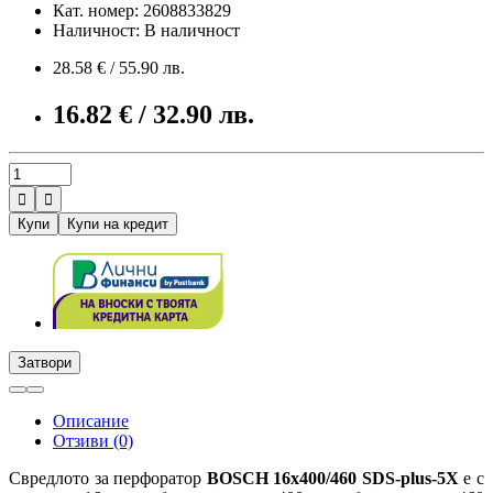
Кат. номер: 2608833829
Наличност: В наличност
28.58 € / 55.90 лв.
16.82 € / 32.90 лв.


Купи
Купи на кредит
Затвори
Описание
Отзиви (0)
Свредлото за перфоратор
BOSCH 16x400/460 SDS-plus-5Х
е с