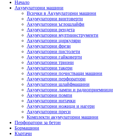
Начало
Акумулаторни машини
Всички в Акумулаторни машини
Акумулаторни винтоверти
Акумулаторни ъглошлайфи
Акумулаторни рендета
Акумулаторни мултиинструменти
Акумулаторни циркуляри
Акумулаторни фрези
Акумулаторни пистолети
Акумулаторни гайковерти
Акумулаторни триони
Акумулаторни такери
Акумулаторни почистващи машини
Акумулаторни перфоратори
Акумулаторни шлайфмашини
Акумулаторни лампи и радиоприемници
Акумулаторни помпи
Акумулаторни нитачки
Акумулаторни ножици и нагери
Акумулаторни преси
Комплекти акумулаторни машини
Перфоратори за бетон
Бормашини
Къртачи