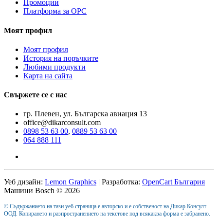
Промоции
Платформа за ОРС
Моят профил
Моят профил
История на поръчките
Любими продукти
Карта на сайта
Свържете се с нас
гр. Плевен, ул. Българска авиация 13
office@dikarconsult.com
0898 53 63 00
,
0889 53 63 00
064 888 111
Уеб дизайн:
Lemon Graphics
| Разработка:
OpenCart България
Машини Bosch © 2026
© Съдържанието на тази уеб страница е авторско и е собственост на Дикар Консулт
ООД. Копирането и разпространението на текстове под всякаква форма е забранено.