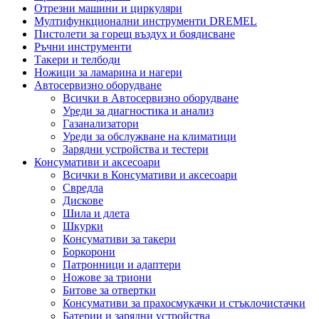
Отрезни машини и циркуляри
Мултифункционални инструменти DREMEL
Пистолети за горещ въздух и боядисване
Ръчни инструменти
Такери и телбоди
Ножици за ламарина и нагери
Автосервизно оборудване
Всички в Автосервизно оборудване
Уреди за диагностика и анализ
Газанализатори
Уреди за обслужване на климатици
Зарядни устройства и тестери
Консумативи и аксесоари
Всички в Консумативи и аксесоари
Свредла
Дискове
Шила и длета
Шкурки
Консумативи за такери
Боркорони
Патронници и адаптери
Ножове за триони
Битове за отвертки
Консумативи за прахосмукачки и стъклочистачки
Батерии и зарядни устройства