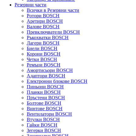
Резервни части
Всички в Резервни части
Ротори BOSCH
Аретири BOSCH
Валове BOSCH
Превключватели BOSCH
Ръкохватки BOSCH
Лагери BOSCH
Биели BOSCH
Корони BOSCH
Четки BOSCH
Ремъци BOSCH
Амортисьори BOSCH
Адаптори BOSCH
Електронни блокове BOSCH
Пиньони BOSCH
Планки BOSCH
Пръстени BOSCH
Болтове BOSCH
Винтове BOSCH
Вентилатори BOSCH
Втулки BOSCH
Гайки BOSCH
Зегерки BOSCH
Закопчалки BOSCH