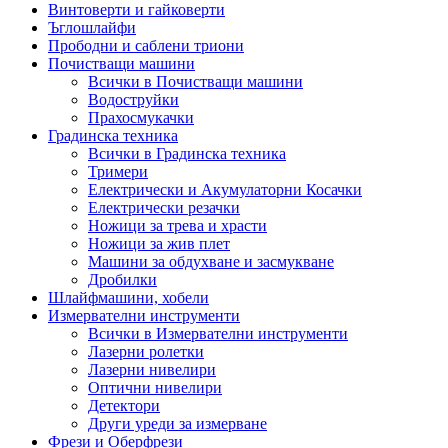
Винтоверти и гайковерти
Ъглошлайфи
Прободни и саблени триони
Почистващи машини
Всички в Почистващи машини
Водоструйки
Прахосмукачки
Градинска техника
Всички в Градинска техника
Тримери
Електрически и Акумулаторни Косачки
Електрически резачки
Ножици за трева и храсти
Ножици за жив плет
Машини за обдухване и засмукване
Дробилки
Шлайфмашини, хобели
Измервателни инструменти
Всички в Измервателни инструменти
Лазерни ролетки
Лазерни нивелири
Оптични нивелири
Детектори
Други уреди за измерване
Фрези и Оберфрези