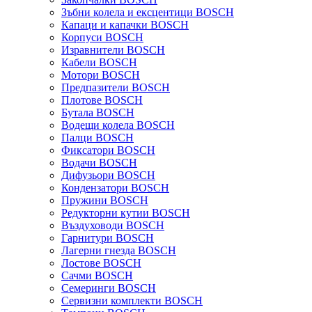
Зъбни колела и ексцентици BOSCH
Капаци и капачки BOSCH
Корпуси BOSCH
Изравнители BOSCH
Кабели BOSCH
Мотори BOSCH
Предпазители BOSCH
Плотове BOSCH
Бутала BOSCH
Водещи колела BOSCH
Палци BOSCH
Фиксатори BOSCH
Водачи BOSCH
Дифузьори BOSCH
Кондензатори BOSCH
Пружини BOSCH
Редукторни кутии BOSCH
Въздуховоди BOSCH
Гарнитури BOSCH
Лагерни гнезда BOSCH
Лостове BOSCH
Сачми BOSCH
Семеринги BOSCH
Сервизни комплекти BOSCH