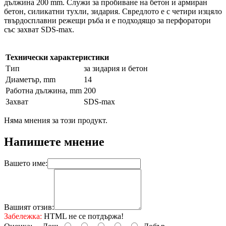
дължина 200 mm. Служи за пробиване на бетон и армиран
бетон, силикатни тухли, зидария. Свредлoто е с четири изцяло
твърдосплавни режещи ръба и е подходящо за перфоратори
със захват SDS-max.
Технически характеристики
Тип
за зидария и бетон
Диаметър, mm
14
Работна дължина, mm
200
Захват
SDS-max
Няма мнения за този продукт.
Напишете мнение
Вашето име:
Вашият отзив:
Забележка:
HTML не се потдържа!