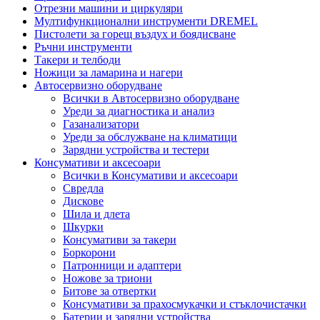
Отрезни машини и циркуляри
Мултифункционални инструменти DREMEL
Пистолети за горещ въздух и боядисване
Ръчни инструменти
Такери и телбоди
Ножици за ламарина и нагери
Автосервизно оборудване
Всички в Автосервизно оборудване
Уреди за диагностика и анализ
Газанализатори
Уреди за обслужване на климатици
Зарядни устройства и тестери
Консумативи и аксесоари
Всички в Консумативи и аксесоари
Свредла
Дискове
Шила и длета
Шкурки
Консумативи за такери
Боркорони
Патронници и адаптери
Ножове за триони
Битове за отвертки
Консумативи за прахосмукачки и стъклочистачки
Батерии и зарядни устройства