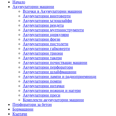
Начало
Акумулаторни машини
Всички в Акумулаторни машини
Акумулаторни винтоверти
Акумулаторни ъглошлайфи
Акумулаторни рендета
Акумулаторни мултиинструменти
Акумулаторни циркуляри
Акумулаторни фрези
Акумулаторни пистолети
Акумулаторни гайковерти
Акумулаторни триони
Акумулаторни такери
Акумулаторни почистващи машини
Акумулаторни перфоратори
Акумулаторни шлайфмашини
Акумулаторни лампи и радиоприемници
Акумулаторни помпи
Акумулаторни нитачки
Акумулаторни ножици и нагери
Акумулаторни преси
Комплекти акумулаторни машини
Перфоратори за бетон
Бормашини
Къртачи