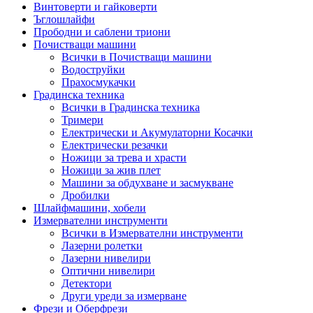
Винтоверти и гайковерти
Ъглошлайфи
Прободни и саблени триони
Почистващи машини
Всички в Почистващи машини
Водоструйки
Прахосмукачки
Градинска техника
Всички в Градинска техника
Тримери
Електрически и Акумулаторни Косачки
Електрически резачки
Ножици за трева и храсти
Ножици за жив плет
Машини за обдухване и засмукване
Дробилки
Шлайфмашини, хобели
Измервателни инструменти
Всички в Измервателни инструменти
Лазерни ролетки
Лазерни нивелири
Оптични нивелири
Детектори
Други уреди за измерване
Фрези и Оберфрези