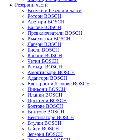
Резервни части
Всички в Резервни части
Ротори BOSCH
Аретири BOSCH
Валове BOSCH
Превключватели BOSCH
Ръкохватки BOSCH
Лагери BOSCH
Биели BOSCH
Корони BOSCH
Четки BOSCH
Ремъци BOSCH
Амортисьори BOSCH
Адаптори BOSCH
Електронни блокове BOSCH
Пиньони BOSCH
Планки BOSCH
Пръстени BOSCH
Болтове BOSCH
Винтове BOSCH
Вентилатори BOSCH
Втулки BOSCH
Гайки BOSCH
Зегерки BOSCH
Закопчалки BOSCH