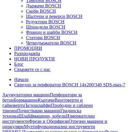
Тампони BOSCH
Държачи BOSCH
Скоби BOSCH
Шалтери и реверси BOSCH
Редуктори BOSCH
Шпиндели BOSCH
Фланци и шайби BOSCH
Статори BOSCH
Четкодържатели BOSCH
ПРОМОЦИИ
Разпродажба
НОВИ ПРОДУКТИ
Блог
Свържете се с нас
Начало
Свредло за перфоратор BOSCH 14х200/340 SDS-max-7
Акумулаторни машини
Перфоратори за
бетон
Бормашини
Къртачи
Винтоверти и
гайковерти
Ъглошлайфи
Прободни и саблени
триони
Почистващи машини
Градинска
техника
Шлайфмашини, хобели
Измервателни
инструменти
Фрези и Оберфрези
Отрезни машини и
циркуляри
Мултифункционални инструменти
DREMEL
Пистолети за горещ въздух и боядисване
Ръчни