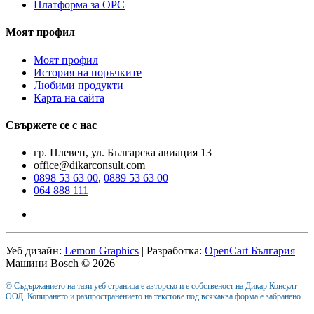
Платформа за ОРС
Моят профил
Моят профил
История на поръчките
Любими продукти
Карта на сайта
Свържете се с нас
гр. Плевен, ул. Българска авиация 13
office@dikarconsult.com
0898 53 63 00
,
0889 53 63 00
064 888 111
Уеб дизайн:
Lemon Graphics
| Разработка:
OpenCart България
Машини Bosch © 2026
© Съдържанието на тази уеб страница е авторско и е собственост на Дикар Консулт
ООД. Копирането и разпространението на текстове под всякаква форма е забранено.