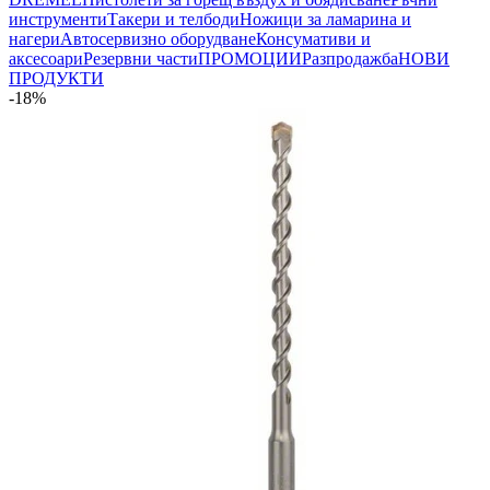
инструменти
Такери и телбоди
Ножици за ламарина и
нагери
Автосервизно оборудване
Консумативи и
аксесоари
Резервни части
ПРОМОЦИИ
Разпродажба
НОВИ
ПРОДУКТИ
-18%