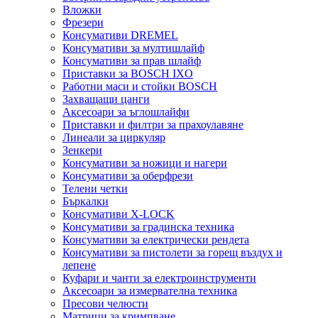
Вложки
Фрезери
Консумативи DREMEL
Консумативи за мултишлайф
Консумативи за прав шлайф
Приставки за BOSCH IXO
Работни маси и стойки BOSCH
Захващащи цанги
Аксесоари за ъглошлайфи
Приставки и филтри за прахоулавяне
Линеали за циркуляр
Зенкери
Консумативи за ножици и нагери
Консумативи за оберфрези
Телени четки
Бъркалки
Консумативи X-LOCK
Консумативи за градинска техника
Консумативи за електрически рендета
Консумативи за пистолети за горещ въздух и
лепене
Куфари и чанти за електроинструменти
Аксесоари за измервателна техника
Пресови челюсти
Матрици за кримпване