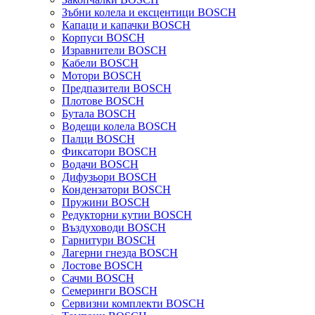
Зъбни колела и ексцентици BOSCH
Капаци и капачки BOSCH
Корпуси BOSCH
Изравнители BOSCH
Кабели BOSCH
Мотори BOSCH
Предпазители BOSCH
Плотове BOSCH
Бутала BOSCH
Водещи колела BOSCH
Палци BOSCH
Фиксатори BOSCH
Водачи BOSCH
Дифузьори BOSCH
Кондензатори BOSCH
Пружини BOSCH
Редукторни кутии BOSCH
Въздуховоди BOSCH
Гарнитури BOSCH
Лагерни гнезда BOSCH
Лостове BOSCH
Сачми BOSCH
Семеринги BOSCH
Сервизни комплекти BOSCH