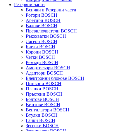
Резервни части
Всички в Резервни части
Ротори BOSCH
Аретири BOSCH
Валове BOSCH
Превключватели BOSCH
Ръкохватки BOSCH
Лагери BOSCH
Биели BOSCH
Корони BOSCH
Четки BOSCH
Ремъци BOSCH
Амортисьори BOSCH
Адаптори BOSCH
Електронни блокове BOSCH
Пиньони BOSCH
Планки BOSCH
Пръстени BOSCH
Болтове BOSCH
Винтове BOSCH
Вентилатори BOSCH
Втулки BOSCH
Гайки BOSCH
Зегерки BOSCH
Закопчалки BOSCH