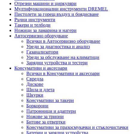
Отрезни машини и циркуляри
Мултифункционални инструменти DREMEL
Пистолети за горещ въздух и боядисване
Ръчни инструменти
Такери и телбоди
Ножици за ламарина и нагери
Автосервизно оборудване
Всички в Автосервизно оборудване
Уреди за диагностика и анализ
Газанализатори
Уреди за обслужване на климатици
Зарядни устройства и тестери
Консумативи и аксесоари
Всички в Консумативи и аксесоари
Свредла
Дискове
Шила и длета
Шкурки
Консумативи за такери
Боркорони
Патронници и адаптери
Ножове за триони
Битове за отвертки
Консумативи за прахосмукачки и стъклочистачки
Батерии и зарядни устройства