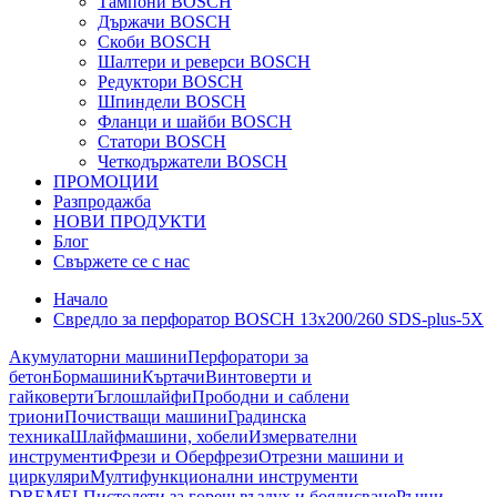
Тампони BOSCH
Държачи BOSCH
Скоби BOSCH
Шалтери и реверси BOSCH
Редуктори BOSCH
Шпиндели BOSCH
Фланци и шайби BOSCH
Статори BOSCH
Четкодържатели BOSCH
ПРОМОЦИИ
Разпродажба
НОВИ ПРОДУКТИ
Блог
Свържете се с нас
Начало
Свредло за перфоратор BOSCH 13x200/260 SDS-plus-5Х
Акумулаторни машини
Перфоратори за
бетон
Бормашини
Къртачи
Винтоверти и
гайковерти
Ъглошлайфи
Прободни и саблени
триони
Почистващи машини
Градинска
техника
Шлайфмашини, хобели
Измервателни
инструменти
Фрези и Оберфрези
Отрезни машини и
циркуляри
Мултифункционални инструменти
DREMEL
Пистолети за горещ въздух и боядисване
Ръчни