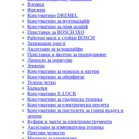
Вложки
Фрезери
Консумативи DREMEL
Консумативи за мултишлайф
Консумативи за прав шлайф
Приставки за BOSCH IXO
Работни маси и стойки BOSCH
Захващащи цанги
Аксесоари за ъглошлайфи
Приставки и филтри за прахоулавяне
Линеали за циркуляр
Зенкери
Консумативи за ножици и нагери
Консумативи за оберфрези
Телени четки
Бъркалки
Консумативи X-LOCK
Консумативи за градинска техника
Консумативи за електрически рендета
Консумативи за пистолети за горещ въздух и
лепене
Куфари и чанти за електроинструменти
Аксесоари за измервателна техника
Пресови челюсти
Матрици за кримпване