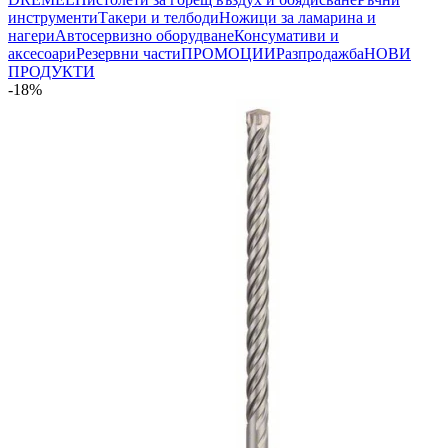
инструменти
Такери и телбоди
Ножици за ламарина и
нагери
Автосервизно оборудване
Консумативи и
аксесоари
Резервни части
ПРОМОЦИИ
Разпродажба
НОВИ
ПРОДУКТИ
-18%