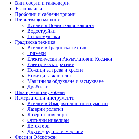
Винтоверти и гайковерти
Ъглошлайфи
Прободни и саблени триони
Почистващи машини
Всички в Почистващи машини
Водоструйки
Прахосмукачки
Градинска техника
Всички в Градинска техника
Тримери
Електрически и Акумулаторни Косачки
Електрически резачки
Ножици за трева и храсти
Ножици за жив плет
Машини за обдухване и засмукване
Дробилки
Шлайфмашини, хобели
Измервателни инструменти
Всички в Измервателни инструменти
Лазерни ролетки
Лазерни нивелири
Оптични нивелири
Детектори
Други уреди за измерване
Фрези и Оберфрези