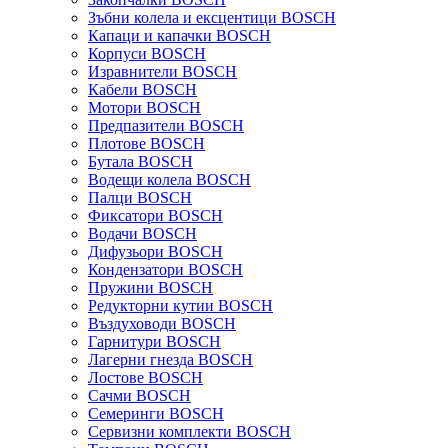
Зъбни колела и ексцентици BOSCH
Капаци и капачки BOSCH
Корпуси BOSCH
Изравнители BOSCH
Кабели BOSCH
Мотори BOSCH
Предпазители BOSCH
Плотове BOSCH
Бутала BOSCH
Водещи колела BOSCH
Палци BOSCH
Фиксатори BOSCH
Водачи BOSCH
Дифузьори BOSCH
Кондензатори BOSCH
Пружини BOSCH
Редукторни кутии BOSCH
Въздуховоди BOSCH
Гарнитури BOSCH
Лагерни гнезда BOSCH
Лостове BOSCH
Сачми BOSCH
Семеринги BOSCH
Сервизни комплекти BOSCH