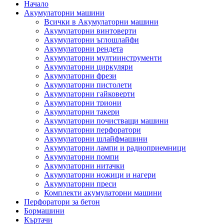
Начало
Акумулаторни машини
Всички в Акумулаторни машини
Акумулаторни винтоверти
Акумулаторни ъглошлайфи
Акумулаторни рендета
Акумулаторни мултиинструменти
Акумулаторни циркуляри
Акумулаторни фрези
Акумулаторни пистолети
Акумулаторни гайковерти
Акумулаторни триони
Акумулаторни такери
Акумулаторни почистващи машини
Акумулаторни перфоратори
Акумулаторни шлайфмашини
Акумулаторни лампи и радиоприемници
Акумулаторни помпи
Акумулаторни нитачки
Акумулаторни ножици и нагери
Акумулаторни преси
Комплекти акумулаторни машини
Перфоратори за бетон
Бормашини
Къртачи