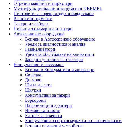
Отрезни машини и циркуляри
Мултифункционални инструменти DREMEL
Пистолети за горещ въздух и боядисване
Ръчни инструменти
Такери и телбоди
Ножици за ламарина и нагери
Автосервизно оборудване
Всички в Автосервизно оборудване
Уреди за диагностика и анализ
Газанализатори
Уреди за обслужване на климатици
Зарядни устройства и тестери
Консумативи и аксесоари
Всички в Консумативи и аксесоари
Свредла
Дискове
Шила и длета
Шкурки
Консумативи за такери
Боркорони
Патронници и адаптери
Ножове за триони
Битове за отвертки
Консумативи за прахосмукачки и стъклочистачки
Батерии и зарядни устройства