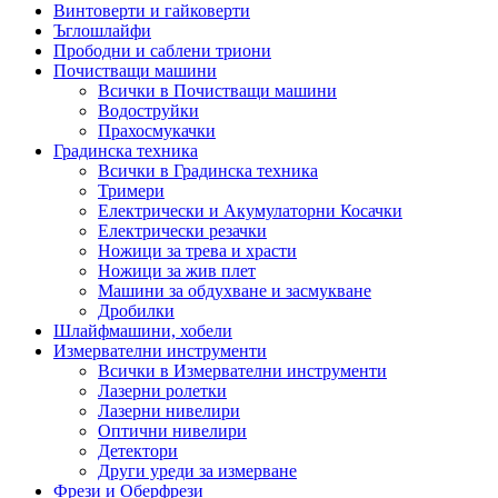
Винтоверти и гайковерти
Ъглошлайфи
Прободни и саблени триони
Почистващи машини
Всички в Почистващи машини
Водоструйки
Прахосмукачки
Градинска техника
Всички в Градинска техника
Тримери
Електрически и Акумулаторни Косачки
Електрически резачки
Ножици за трева и храсти
Ножици за жив плет
Машини за обдухване и засмукване
Дробилки
Шлайфмашини, хобели
Измервателни инструменти
Всички в Измервателни инструменти
Лазерни ролетки
Лазерни нивелири
Оптични нивелири
Детектори
Други уреди за измерване
Фрези и Оберфрези