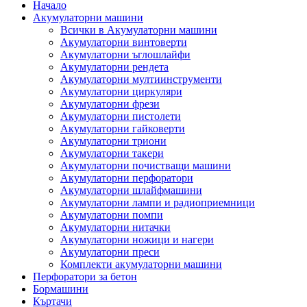
Начало
Акумулаторни машини
Всички в Акумулаторни машини
Акумулаторни винтоверти
Акумулаторни ъглошлайфи
Акумулаторни рендета
Акумулаторни мултиинструменти
Акумулаторни циркуляри
Акумулаторни фрези
Акумулаторни пистолети
Акумулаторни гайковерти
Акумулаторни триони
Акумулаторни такери
Акумулаторни почистващи машини
Акумулаторни перфоратори
Акумулаторни шлайфмашини
Акумулаторни лампи и радиоприемници
Акумулаторни помпи
Акумулаторни нитачки
Акумулаторни ножици и нагери
Акумулаторни преси
Комплекти акумулаторни машини
Перфоратори за бетон
Бормашини
Къртачи