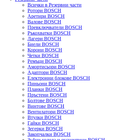
Всички в Резервни части
Ротори BOSCH
Аретири BOSCH
Валове BOSCH
Превключватели BOSCH
Ръкохватки BOSCH
Лагери BOSCH
Биели BOSCH
Корони BOSCH
Четки BOSCH
Ремъци BOSCH
Амортисьори BOSCH
Адаптори BOSCH
Електронни блокове BOSCH
Пиньони BOSCH
Планки BOSCH
Пръстени BOSCH
Болтове BOSCH
Винтове BOSCH
Вентилатори BOSCH
Втулки BOSCH
Гайки BOSCH
Зегерки BOSCH
Закопчалки BOSCH
Зъбни колела и ексцентици BOSCH