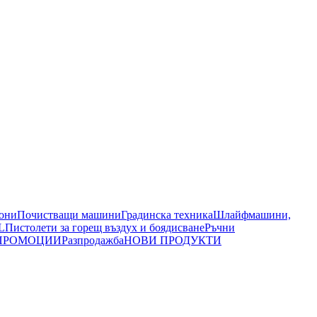
иони
Почистващи машини
Градинска техника
Шлайфмашини,
L
Пистолети за горещ въздух и боядисване
Ръчни
ПРОМОЦИИ
Разпродажба
НОВИ ПРОДУКТИ