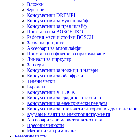
Вложки
Фрезери
Консумативи DREMEL
Консумативи за мултишлайф
Консумативи за прав шлайф
Приставки за BOSCH IXO
Работни маси и стойки BOSCH
Захващащи цанги
Аксесоари за ъглошлайфи
Приставки и филтри за прахоулавяне
Линеали за циркуляр
Зенкери
Консумативи за ножици и нагери
Консумативи за оберфрези
Телени четки
Бъркалки
Консумативи X-LOCK
Консумативи за градинска техника
Консумативи за електрически рендета
Консумативи за пистолети за горещ въздух и лепен
Куфари и чанти за електроинструменти
Аксесоари за измервателна техника
Пресови челюсти
Матрици за кримпване
Резервни части