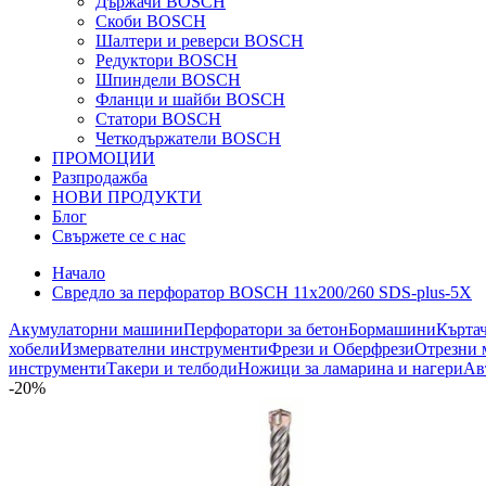
Държачи BOSCH
Скоби BOSCH
Шалтери и реверси BOSCH
Редуктори BOSCH
Шпиндели BOSCH
Фланци и шайби BOSCH
Статори BOSCH
Четкодържатели BOSCH
ПРОМОЦИИ
Разпродажба
НОВИ ПРОДУКТИ
Блог
Свържете се с нас
Начало
Свредло за перфоратор BOSCH 11x200/260 SDS-plus-5Х
Акумулаторни машини
Перфоратори за бетон
Бормашини
Кърта
хобели
Измервателни инструменти
Фрези и Оберфрези
Отрезни 
инструменти
Такери и телбоди
Ножици за ламарина и нагери
Ав
-20%