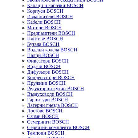
Капаци и капачки BOSCH
Корпуси BOSCH
Изравнители BOSCH
Кабели BOSCH
Мотори BOSCH
Предпазители BOSCH
Плотове BOSCH
Бутала BOSCH
Водещи колела BOSCH
Палци BOSCH
Фиксатори BOSCH
Водачи BOSCH
Дифузьори BOSCH
Кондензатори BOSCH
Пружини BOSCH
Редукторни кутии BOSCH
Въздуховоди BOSCH
Гарнитури BOSCH
Лагерни гнезда BOSCH
Лостове BOSCH
Сачми BOSCH
Семеринги BOSCH
Сервизни комплекти BOSCH
Тампони BOSCH