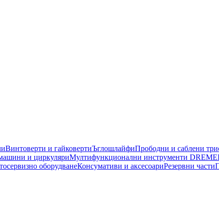
чи
Винтоверти и гайковерти
Ъглошлайфи
Прободни и саблени тр
машини и циркуляри
Мултифункционални инструменти DREME
тосервизно оборудване
Консумативи и аксесоари
Резервни части