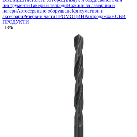
инструменти
Такери и телбоди
Ножици за ламарина и
нагери
Автосервизно оборудване
Консумативи и
аксесоари
Резервни части
ПРОМОЦИИ
Разпродажба
НОВИ
ПРОДУКТИ
-18%