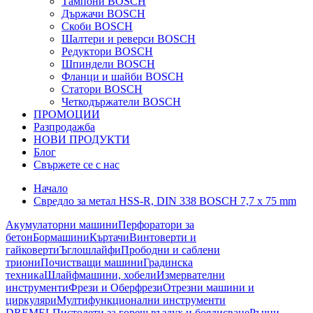
Тампони BOSCH
Държачи BOSCH
Скоби BOSCH
Шалтери и реверси BOSCH
Редуктори BOSCH
Шпиндели BOSCH
Фланци и шайби BOSCH
Статори BOSCH
Четкодържатели BOSCH
ПРОМОЦИИ
Разпродажба
НОВИ ПРОДУКТИ
Блог
Свържете се с нас
Начало
Свредло за метал HSS-R, DIN 338 BOSCH 7,7 x 75 mm
Акумулаторни машини
Перфоратори за
бетон
Бормашини
Къртачи
Винтоверти и
гайковерти
Ъглошлайфи
Прободни и саблени
триони
Почистващи машини
Градинска
техника
Шлайфмашини, хобели
Измервателни
инструменти
Фрези и Оберфрези
Отрезни машини и
циркуляри
Мултифункционални инструменти
DREMEL
Пистолети за горещ въздух и боядисване
Ръчни