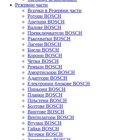
Резервни части
Всички в Резервни части
Ротори BOSCH
Аретири BOSCH
Валове BOSCH
Превключватели BOSCH
Ръкохватки BOSCH
Лагери BOSCH
Биели BOSCH
Корони BOSCH
Четки BOSCH
Ремъци BOSCH
Амортисьори BOSCH
Адаптори BOSCH
Електронни блокове BOSCH
Пиньони BOSCH
Планки BOSCH
Пръстени BOSCH
Болтове BOSCH
Винтове BOSCH
Вентилатори BOSCH
Втулки BOSCH
Гайки BOSCH
Зегерки BOSCH
Закопчалки BOSCH