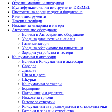
Отрезни машини и циркуляри
Мултифункционални инструменти DREMEL
Пистолети за горещ въздух и боядисване
Ръчни инструменти
Такери и телбоди
Ножици за ламарина и нагери
Автосервизно оборудване
Всички в Автосервизно оборудване
Уреди за диагностика и анализ
Газанализатори
Уреди за обслужване на климатици
Зарядни устройства и тестери
Консумативи и аксесоари
Всички в Консумативи и аксесоари
Свредла
Дискове
Шила и длета
Шкурки
Консумативи за такери
Боркорони
Патронници и адаптери
Ножове за триони
Битове за отвертки
Консумативи за прахосмукачки и стъклочистачки
Батерии и зарядни устройства