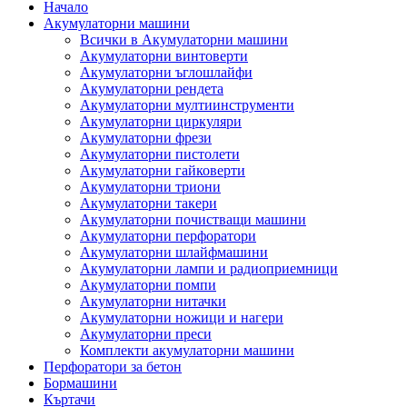
Начало
Акумулаторни машини
Всички в Акумулаторни машини
Акумулаторни винтоверти
Акумулаторни ъглошлайфи
Акумулаторни рендета
Акумулаторни мултиинструменти
Акумулаторни циркуляри
Акумулаторни фрези
Акумулаторни пистолети
Акумулаторни гайковерти
Акумулаторни триони
Акумулаторни такери
Акумулаторни почистващи машини
Акумулаторни перфоратори
Акумулаторни шлайфмашини
Акумулаторни лампи и радиоприемници
Акумулаторни помпи
Акумулаторни нитачки
Акумулаторни ножици и нагери
Акумулаторни преси
Комплекти акумулаторни машини
Перфоратори за бетон
Бормашини
Къртачи