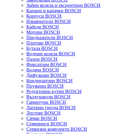
Зъбни колела и ексцентици BOSCH
Капаци и капачки BOSCH
Корпуси BOSCH
Изравнители BOSCH
Кабели BOSCH
Мотори BOSCH
Предпазители BOSCH
Плотове BOSCH
Бутала BOSCH
Водещи колела BOSCH
Палци BOSCH
Фиксатори BOSCH
Водачи BOSCH
Дифузьори BOSCH
Кондензатори BOSCH
Пружини BOSCH
Редукторни кутии BOSCH
Въздуховоди BOSCH
Гарнитури BOSCH
Лагерни гнезда BOSCH
Лостове BOSCH
Сачми BOSCH
Семеринги BOSCH
Сервизни комплекти BOSCH