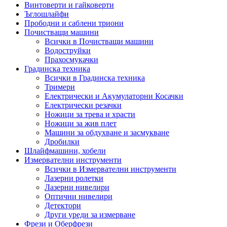
Винтоверти и гайковерти
Ъглошлайфи
Прободни и саблени триони
Почистващи машини
Всички в Почистващи машини
Водоструйки
Прахосмукачки
Градинска техника
Всички в Градинска техника
Тримери
Електрически и Акумулаторни Косачки
Електрически резачки
Ножици за трева и храсти
Ножици за жив плет
Машини за обдухване и засмукване
Дробилки
Шлайфмашини, хобели
Измервателни инструменти
Всички в Измервателни инструменти
Лазерни ролетки
Лазерни нивелири
Оптични нивелири
Детектори
Други уреди за измерване
Фрези и Оберфрези