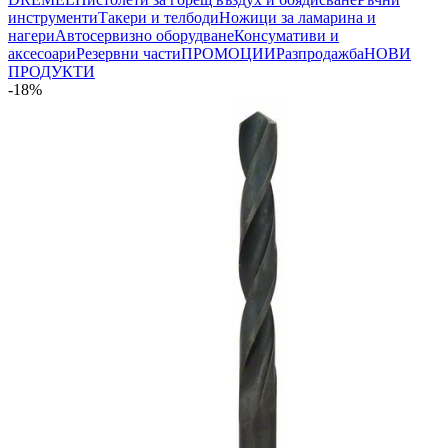
инструменти
Такери и телбоди
Ножици за ламарина и
нагери
Автосервизно оборудване
Консумативи и
аксесоари
Резервни части
ПРОМОЦИИ
Разпродажба
НОВИ
ПРОДУКТИ
-18%