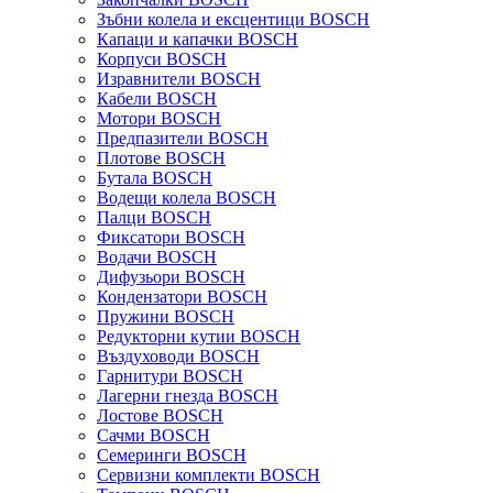
Зъбни колела и ексцентици BOSCH
Капаци и капачки BOSCH
Корпуси BOSCH
Изравнители BOSCH
Кабели BOSCH
Мотори BOSCH
Предпазители BOSCH
Плотове BOSCH
Бутала BOSCH
Водещи колела BOSCH
Палци BOSCH
Фиксатори BOSCH
Водачи BOSCH
Дифузьори BOSCH
Кондензатори BOSCH
Пружини BOSCH
Редукторни кутии BOSCH
Въздуховоди BOSCH
Гарнитури BOSCH
Лагерни гнезда BOSCH
Лостове BOSCH
Сачми BOSCH
Семеринги BOSCH
Сервизни комплекти BOSCH