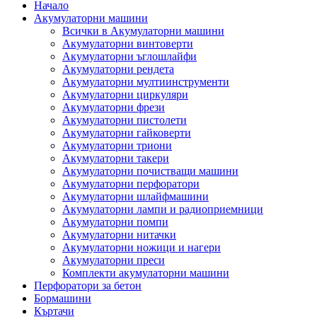
Начало
Акумулаторни машини
Всички в Акумулаторни машини
Акумулаторни винтоверти
Акумулаторни ъглошлайфи
Акумулаторни рендета
Акумулаторни мултиинструменти
Акумулаторни циркуляри
Акумулаторни фрези
Акумулаторни пистолети
Акумулаторни гайковерти
Акумулаторни триони
Акумулаторни такери
Акумулаторни почистващи машини
Акумулаторни перфоратори
Акумулаторни шлайфмашини
Акумулаторни лампи и радиоприемници
Акумулаторни помпи
Акумулаторни нитачки
Акумулаторни ножици и нагери
Акумулаторни преси
Комплекти акумулаторни машини
Перфоратори за бетон
Бормашини
Къртачи