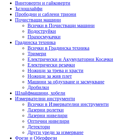
Винтоверти и гайковерти
Ъглошлайфи
Прободни и саблени триони
Почистващи машини
Всички в Почистващи машини
Водоструйки
Прахосмукачки
Градинска техника
Всички в Градинска техника
Тримери
Електрически и Акумулаторни Косачки
Електрически резачки
Ножици за трева и храсти
Ножици за жив плет
Машини за обдухване и засмукване
Дробилки
Шлайфмашини, хобели
Измервателни инструменти
Всички в Измервателни инструменти
Лазерни ролетки
Лазерни нивелири
Оптични нивелири
Детектори
Други уреди за измерване
Фрези и Оберфрези