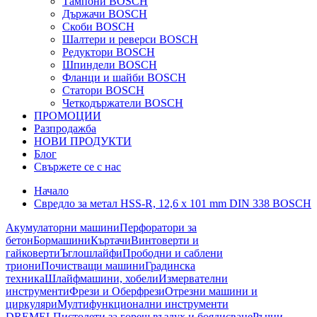
Тампони BOSCH
Държачи BOSCH
Скоби BOSCH
Шалтери и реверси BOSCH
Редуктори BOSCH
Шпиндели BOSCH
Фланци и шайби BOSCH
Статори BOSCH
Четкодържатели BOSCH
ПРОМОЦИИ
Разпродажба
НОВИ ПРОДУКТИ
Блог
Свържете се с нас
Начало
Свредло за метал HSS-R, 12,6 x 101 mm DIN 338 BOSCH
Акумулаторни машини
Перфоратори за
бетон
Бормашини
Къртачи
Винтоверти и
гайковерти
Ъглошлайфи
Прободни и саблени
триони
Почистващи машини
Градинска
техника
Шлайфмашини, хобели
Измервателни
инструменти
Фрези и Оберфрези
Отрезни машини и
циркуляри
Мултифункционални инструменти
DREMEL
Пистолети за горещ въздух и боядисване
Ръчни