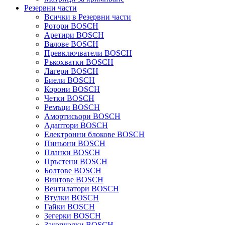
Резервни части
Всички в Резервни части
Ротори BOSCH
Аретири BOSCH
Валове BOSCH
Превключватели BOSCH
Ръкохватки BOSCH
Лагери BOSCH
Биели BOSCH
Корони BOSCH
Четки BOSCH
Ремъци BOSCH
Амортисьори BOSCH
Адаптори BOSCH
Електронни блокове BOSCH
Пиньони BOSCH
Планки BOSCH
Пръстени BOSCH
Болтове BOSCH
Винтове BOSCH
Вентилатори BOSCH
Втулки BOSCH
Гайки BOSCH
Зегерки BOSCH
Закопчалки BOSCH