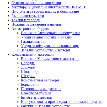
Отрезни машини и циркуляри
Мултифункционални инструменти DREMEL
Пистолети за горещ въздух и боядисване
Ръчни инструменти
Такери и телбоди
Ножици за ламарина и нагери
Автосервизно оборудване
Всички в Автосервизно оборудване
Уреди за диагностика и анализ
Газанализатори
Уреди за обслужване на климатици
Зарядни устройства и тестери
Консумативи и аксесоари
Всички в Консумативи и аксесоари
Свредла
Дискове
Шила и длета
Шкурки
Консумативи за такери
Боркорони
Патронници и адаптери
Ножове за триони
Битове за отвертки
Консумативи за прахосмукачки и стъклочистачки
Батерии и зарядни устройства